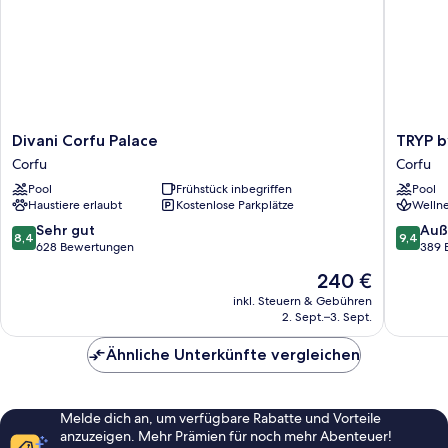
Divani
TRYP
Divani Corfu Palace
TRYP b
Corfu
by
Corfu
Corfu
Palace
Wyndh
Pool
Frühstück inbegriffen
Pool
Corfu
Corfu
Haustiere erlaubt
Kostenlose Parkplätze
Wellne
Dassia
Corfu
8.4
9.4
Sehr gut
Auß
8,4
9,4
von
von
628 Bewertungen
389 
10,
10,
Der
240 €
Sehr
Außerge
Preis
gut,
389
inkl. Steuern & Gebühren
beträgt
2. Sept.–3. Sept.
628
Bewert
240 €
Bewertungen
Ähnliche Unterkünfte vergleichen
Melde dich an, um verfügbare Rabatte und Vorteile
anzuzeigen. Mehr Prämien für noch mehr Abenteuer!