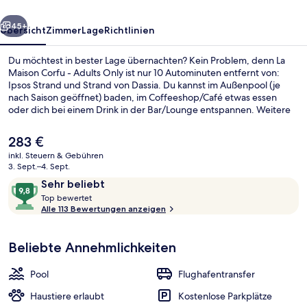
Only
rück
Weiter
45+
Übersicht
Zimmer
Lage
Richtlinien
Du möchtest in bester Lage übernachten? Kein Problem, denn La
Maison Corfu - Adults Only ist nur 10 Autominuten entfernt von:
Ipsos Strand und Strand von Dassia. Du kannst im Außenpool (je
nach Saison geöffnet) baden, im Coffeeshop/Café etwas essen
oder dich bei einem Drink in der Bar/Lounge entspannen. Weitere
Highlights sind eine Poolbar, eine Snackbar und eine Terrasse.
Andere Reisende lieben das hilfsbereite Personal.
Der
283 €
aktuelle
inkl. Steuern & Gebühren
Preis
3. Sept.–4. Sept.
Restaurant
beträgt
Bewertungen
9,8
Sehr beliebt
283 €.
T
von
Top bewertet
o
Alle 113 Bewertungen anzeigen
10,
p
Sehr
beliebt
Beliebte Annehmlichkeiten
b
e
w
Pool
Flughafentransfer
e
r
Haustiere erlaubt
Kostenlose Parkplätze