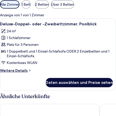
Verfügbare
Alle Zimmer
1 Bett
2 Betten
Über 3 Betten
Filter
für
Anzeige von 1 von 1 Zimmer
Zimmer
Alle
Deluxe-Doppel- oder -Zweibettzimmer, 
23
Deluxe-Doppel- oder -Zweibettzimmer, Poolblick
Fotos
24 m²
für
1 Schlafzimmer
Deluxe-
Doppel-
Platz für 3 Personen
oder
1 Doppelbett und 1 Einzel-Schlafsofa ODER 2 Einzelbetten und 1
Einzel-Schlafsofa
-
Zweibettzimmer,
Kostenloses WLAN
Poolblick
Weitere
Weitere Details
anzeigen
Details
für
Daten auswählen und Preise sehen
Deluxe-
Doppel-
oder
Ähnliche Unterkünfte
-
Zweibettzimmer,
Divani Corfu Palace
TRYP by
Poolblick