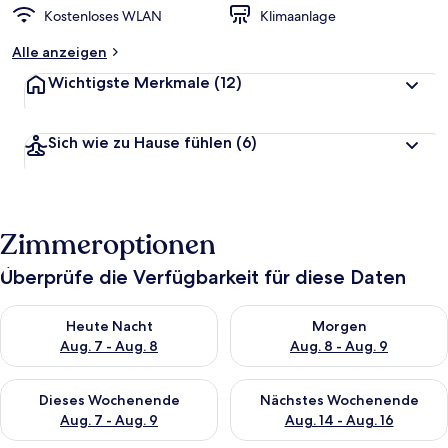
t
Kostenloses WLAN
Klimaanlage
e
t
Alle anzeigen
Wichtigste Merkmale
(12)
Sich wie zu Hause fühlen
(6)
Zimmeroptionen
Überprüfe die Verfügbarkeit für diese Daten
Überprüfe die Verfügbarkeit für heute Nacht, Aug. 7 - Aug. 8.
Überprüfe die Verfügbarkeit f
Heute Nacht
Morgen
Aug. 7 - Aug. 8
Aug. 8 - Aug. 9
Überprüfe die Verfügbarkeit für dieses Wochenende, Aug. 7 - 
Überprüfe die Verfügbarkeit f
Dieses Wochenende
Nächstes Wochenende
Aug. 7 - Aug. 9
Aug. 14 - Aug. 16