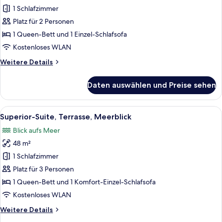
Suite,
1 Schlafzimmer
Meerblick
Platz für 2 Personen
anzeigen
1 Queen-Bett und 1 Einzel-Schlafsofa
Kostenloses WLAN
Weitere
Weitere Details
Details
für
Daten auswählen und Preise sehen
Superior-
Suite,
Meerblick
Alle
Eine moderne Küche mit einem großen F
6
Superior-Suite, Terrasse, Meerblick
Fotos
Blick aufs Meer
für
48 m²
Superior-
Suite,
1 Schlafzimmer
Terrasse,
Platz für 3 Personen
Meerblick
1 Queen-Bett und 1 Komfort-Einzel-Schlafsofa
anzeigen
Kostenloses WLAN
Weitere
Weitere Details
Details