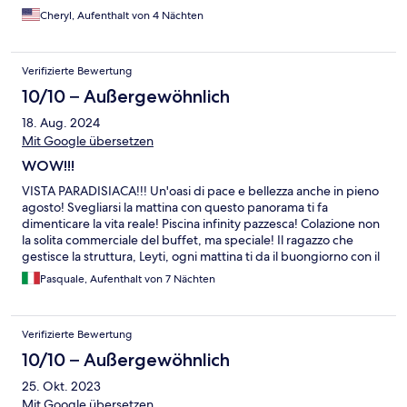
will return again.!
Cheryl, Aufenthalt von 4 Nächten
Verifizierte Bewertung
10/10 – Außergewöhnlich
18. Aug. 2024
Mit Google übersetzen
WOW!!!
VISTA PARADISIACA!!! Un'oasi di pace e bellezza anche in pieno
agosto! Svegliarsi la mattina con questo panorama ti fa
dimenticare la vita reale! Piscina infinity pazzesca! Colazione non
la solita commerciale del buffet, ma speciale! Il ragazzo che
gestisce la struttura, Leyti, ogni mattina ti da il buongiorno con il
suo sorriso e la sua gentilezza, e ti porta la colazione
Pasquale, Aufenthalt von 7 Nächten
direttamente al tuo tavolino in piscina con yogurth greco , frutta
fresca, mix di succhi homemade, caffe freddo buonissimo e
uova fatte ogni giorno in maniera diversa, in camicia, con
Verifizierte Bewertung
avocado,scrumble, pancakes... Poi bravissima anche la signora
delle pulizie che ci faceva trovare nuovi ogni giorno in camera gli
10/10 – Außergewöhnlich
asciugamani e teli mare! Che dire.... WOW WOW WOW! :-)
25. Okt. 2023
Mit Google übersetzen