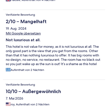
Verifizierte Bewertung
2/10 – Mangelhaft
19. Aug. 2024
Mit Google übersetzen
Not luxurious at all.
This hotel is not value for money, as it is not luxurious at all. The
only good part is the view that you get from the rooms. Other
than that it has nothing luxurious to offer. It has big rooms with
no design, no service, no restaurant. The room has no black out
so you just wake up as the sun is out! It’s a shame as this hotel
has such a superb view and they are not utilising it at all….. And
Aufenthalt von 2 Nächten
last but not least, I have made the same review at Google and
the owner called me a few hours later, yelling at me (‘how could I
dare to submit such a review’), subsequently threatened me
Verifizierte Bewertung
that I will face consequences for my review!!!!!
10/10 – Außergewöhnlich
7. Mai 2026
roy, Aufenthalt von 2 Nächten