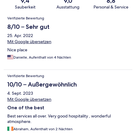
9,4
9,0
8,8
Sauberkeit
Ausstattung
Personal & Service
Bewertungen
Verifizierte Bewertung
8/10 – Sehr gut
25. Apr. 2022
Mit Google übersetzen
Nice place
Danielle, Aufenthalt von 4 Nächten
Verifizierte Bewertung
10/10 – Außergewöhnlich
4. Sept. 2023
Mit Google übersetzen
One of the best
Best services all over. Very good hospitality , wonderful
atmosphere.
Abraham, Aufenthalt von 2 Nächten