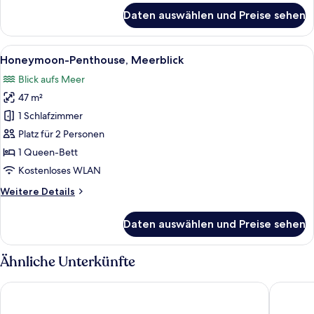
für
Daten auswählen und Preise sehen
Superior-
Suite,
Terrasse,
Alle
Ein Hotelzimmer mit einem großen Bett
15
Meerblick
Honeymoon-Penthouse, Meerblick
Fotos
Blick aufs Meer
für
47 m²
Honeymoon-
Penthouse,
1 Schlafzimmer
Meerblick
Platz für 2 Personen
anzeigen
1 Queen-Bett
Kostenloses WLAN
Weitere
Weitere Details
Details
für
Daten auswählen und Preise sehen
Honeymoon-
Penthouse,
Meerblick
Ähnliche Unterkünfte
Porto Galini Seaside Resort & Spa
Aliki Hot