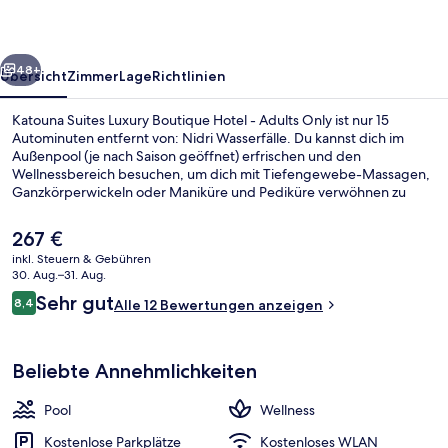
Hotel
-
rück
Weiter
Adults
48+
Übersicht
Zimmer
Lage
Richtlinien
Only
Katouna Suites Luxury Boutique Hotel - Adults Only ist nur 15
Autominuten entfernt von: Nidri Wasserfälle. Du kannst dich im
Außenpool (je nach Saison geöffnet) erfrischen und den
Wellnessbereich besuchen, um dich mit Tiefengewebe-Massagen,
Ganzkörperwickeln oder Maniküre und Pediküre verwöhnen zu
lassen. Als weitere Highlights bietet dieses Hotel im luxuriösen Stil
eine Poolbar, eine Snackbar und eine Terrasse.
Der
267 €
aktuelle
inkl. Steuern & Gebühren
Preis
30. Aug.–31. Aug.
Außenbereich
beträgt
Bewertungen
Sehr gut
8,4
Alle 12 Bewertungen anzeigen
267 €.
8,4 von 10.
Beliebte Annehmlichkeiten
Pool
Wellness
Kostenlose Parkplätze
Kostenloses WLAN