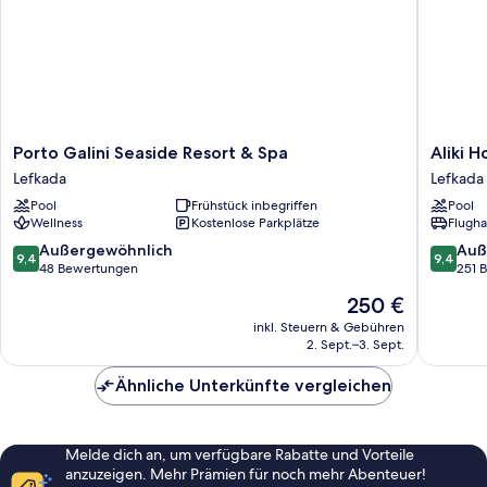
Porto
Aliki
Porto Galini Seaside Resort & Spa
Aliki H
Galini
Hotel
Lefkada
Lefkada
Seaside
Lefkada
Pool
Frühstück inbegriffen
Pool
Resort
Wellness
Kostenlose Parkplätze
Flugha
&
Spa
9.4
9.4
Außergewöhnlich
Auß
9,4
9,4
Lefkada
von
von
48 Bewertungen
251 
10,
10,
Der
250 €
Außergewöhnlich,
Außerge
Preis
48
251
inkl. Steuern & Gebühren
beträgt
2. Sept.–3. Sept.
Bewertungen
Bewert
250 €
Ähnliche Unterkünfte vergleichen
Melde dich an, um verfügbare Rabatte und Vorteile
anzuzeigen. Mehr Prämien für noch mehr Abenteuer!