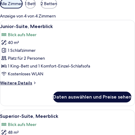
Verfügbare
Alle Zimmer
1 Bett
2 Betten
Filter
für
Anzeige von 4 von 4 Zimmern
Zimmer
Alle
Ein modernes Hotelzimmer mit Bett, Sch
10
Junior-Suite, Meerblick
Fotos
Blick aufs Meer
für
40 m²
Junior-
Suite,
1 Schlafzimmer
Meerblick
Platz für 2 Personen
anzeigen
1 King-Bett und 1 Komfort-Einzel-Schlafsofa
Kostenloses WLAN
Weitere
Weitere Details
Details
für
Daten auswählen und Preise sehen
Junior-
Suite,
Meerblick
Alle
Ein Schlafzimmer mit einem großen Be
13
Superior-Suite, Meerblick
Fotos
Blick aufs Meer
für
48 m²
Superior-