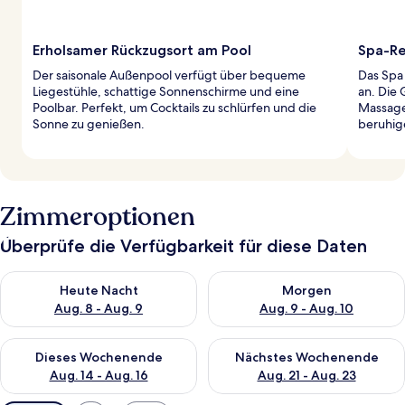
Erholsamer Rückzugsort am Pool
Spa-Re
Der saisonale Außenpool verfügt über bequeme
Das Spa
Liegestühle, schattige Sonnenschirme und eine
an. Die
Poolbar. Perfekt, um Cocktails zu schlürfen und die
Massage
Sonne zu genießen.
beruhig
Zimmeroptionen
Überprüfe die Verfügbarkeit für diese Daten
Überprüfe die Verfügbarkeit für heute Nacht, Aug. 8 - Aug. 9.
Überprüfe die Verfügbarkeit f
Heute Nacht
Morgen
Aug. 8 - Aug. 9
Aug. 9 - Aug. 10
Überprüfe die Verfügbarkeit für dieses Wochenende, Aug. 14 -
Überprüfe die Verfügbarkeit f
Dieses Wochenende
Nächstes Wochenende
Aug. 14 - Aug. 16
Aug. 21 - Aug. 23