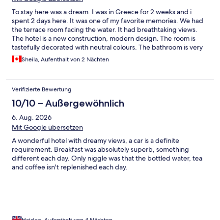
To stay here was a dream. I was in Greece for 2 weeks and i
spent 2 days here. It was one of my favorite memories. We had
the terrace room facing the water. It had breathtaking views.
The hotel is a new construction, modern design. The room is
tastefully decorated with neutral colours. The bathroom is very
spacious. For breakfast, we were served multiple courses. The
Sheila, Aufenthalt von 2 Nächten
food was all delicious. Leftkada is a beautiful island. The drive to
town is about 10 mins. There is a local restaurant in the village
that is a 5 min walk away. Only complaint is that the hotel is up
Verifizierte Bewertung
on a hill and there is no signage from the street. Google maps
had me next door at another property . The area is up in the
10/10 – Außergewöhnlich
hills, with tight windy roads.
6. Aug. 2026
Mit Google übersetzen
A wonderful hotel with dreamy views, a car is a definite
requirement. Breakfast was absolutely superb, something
different each day. Only niggle was that the bottled water, tea
and coffee isn't replenished each day.
Haidee, Aufenthalt von 4 Nächten