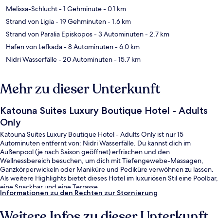
Melissa-Schlucht
- 1 Gehminute
- 0.1 km
Strand von Ligia
- 19 Gehminuten
- 1.6 km
Strand von Paralia Episkopos
- 3 Autominuten
- 2.7 km
Hafen von Lefkada
- 8 Autominuten
- 6.0 km
Nidri Wasserfälle
- 20 Autominuten
- 15.7 km
Mehr zu dieser Unterkunft
Katouna Suites Luxury Boutique Hotel - Adults
Only
Katouna Suites Luxury Boutique Hotel - Adults Only ist nur 15
Autominuten entfernt von: Nidri Wasserfälle. Du kannst dich im
Außenpool (je nach Saison geöffnet) erfrischen und den
Wellnessbereich besuchen, um dich mit Tiefengewebe-Massagen,
Ganzkörperwickeln oder Maniküre und Pediküre verwöhnen zu lassen.
Als weitere Highlights bietet dieses Hotel im luxuriösen Stil eine Poolbar,
eine Snackbar und eine Terrasse.
Informationen zu den Rechten zur Stornierung
Weitere Infos zu dieser Unterkunft