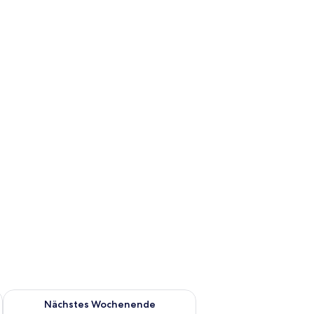
eeigneter Arbeitsplatz
es Wochenende, Aug. 14 - Aug. 16.
Überprüfe die Verfügbarkeit für nächstes Wochenende, Aug. 2
Nächstes Wochenende