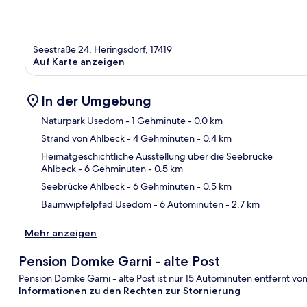
Seestraße 24, Heringsdorf, 17419
Auf Karte anzeigen
In der Umgebung
Naturpark Usedom
- 1 Gehminute
- 0.0 km
Strand von Ahlbeck
- 4 Gehminuten
- 0.4 km
Kar
Heimatgeschichtliche Ausstellung über die Seebrücke
Ahlbeck
- 6 Gehminuten
- 0.5 km
Seebrücke Ahlbeck
- 6 Gehminuten
- 0.5 km
Baumwipfelpfad Usedom
- 6 Autominuten
- 2.7 km
Mehr anzeigen
Pension Domke Garni - alte Post
Pension Domke Garni - alte Post ist nur 15 Autominuten entfernt v
Informationen zu den Rechten zur Stornierung