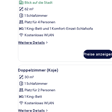
Blick auf die Stadt
Apartment,
62 m²
1
1 Schlafzimmer
Schlafzimmer
(Kaiserlicher
Platz für 4 Personen
Postkutscher)
1 King-Bett und 1 Komfort-Einzel-Schlafsofa
anzeigen
Kostenloses WLAN
Weitere
Weitere Details
Details
für
Preise anzeige
Apartment,
1
Schlafzimmer
Alle
Ein Schlafzimmer mit einem Bet
4
(Kaiserlicher
Doppelzimmer (Koje)
Fotos
Postkutscher)
30 m²
für
1 Schlafzimmer
Doppelzimmer
(Koje)
Platz für 2 Personen
anzeigen
1 King-Bett
Kostenloses WLAN
Weitere
Weitere Details