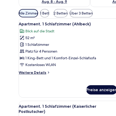
Aug. 8 - Aug. 9
Au
Verfügbare
Alle Zimmer
1 Bett
2 Betten
Über 3 Betten
Filter
Alle
Ein Schlafzimmer mit Wandgem
für
5
Apartment, 1 Schlafzimmer (Ahlbeck)
Fotos
Zimmer
Blick auf die Stadt
für
52 m²
Apartment,
1
1 Schlafzimmer
Schlafzimmer
Platz für 4 Personen
(Ahlbeck)
1 King-Bett und 1 Komfort-Einzel-Schlafsofa
anzeigen
Kostenloses WLAN
Weitere
Weitere Details
Details
für
Apartment,
Preise anzeige
1
Schlafzimmer
(Ahlbeck)
Alle
Ein Hotelzimmer mit Bett, Kis
5
Apartment, 1 Schlafzimmer (Kaiserlicher
Fotos
Postkutscher)
für