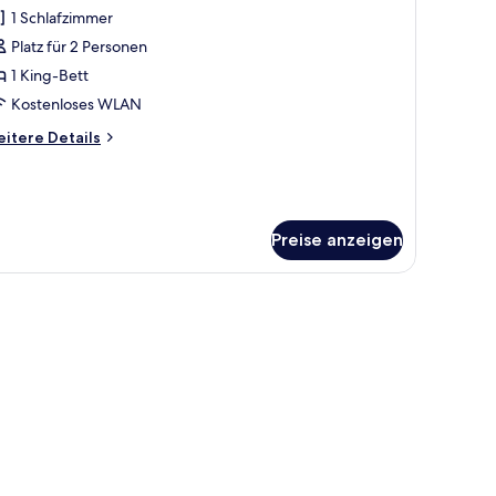
1 Schlafzimmer
oppelzimmer
Brieftraeger)
Platz für 2 Personen
nzeigen
1 King-Bett
Kostenloses WLAN
itere
itere Details
tails
r
ppelzimmer
rieftraeger)
Preise anzeigen
ild an der Wand.