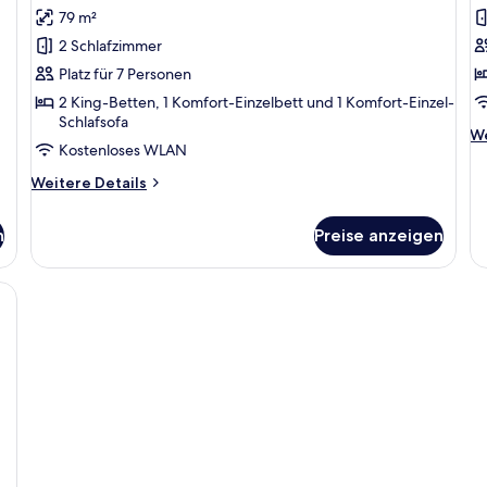
79 m²
Familienapartment
D
anzeigen
(
2 Schlafzimmer
a
Platz für 7 Personen
2 King-Betten, 1 Komfort-Einzelbett und 1 Komfort-Einzel-
Schlafsofa
We
We
Kostenloses WLAN
De
fü
Weitere
Weitere Details
Do
Details
(B
für
n
Preise anzeigen
Familienapartment
t, zwei Nachttischen, einer Lampe, einem Fenster mit Jalousien und einem B