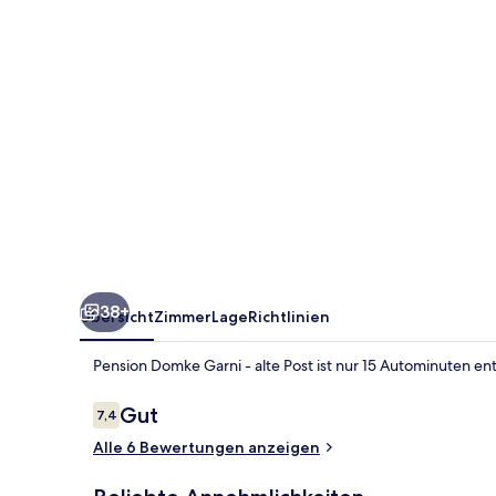
alte
Post
38+
Übersicht
Zimmer
Lage
Richtlinien
Pension Domke Garni - alte Post ist nur 15 Autominuten e
Bewertungen
Gut
7,4
7,4 von 10.
Alle 6 Bewertungen anzeigen