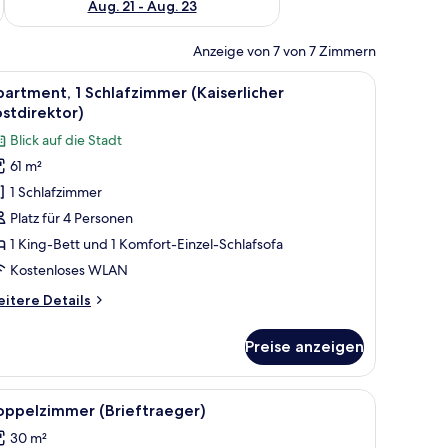
Aug. 21 - Aug. 23
Anzeige von 7 von 7 Zimmern
hen mit Lampen und einem Fenster mit Vorhängen.
i Nachttischen, einer Wandmalerei von einem Pier und dem Meer.
le
Apartment, 1 Schlafzimmer (Kaiserlicher Postd
5
artment, 1 Schlafzimmer (Kaiserlicher
otos
stdirektor)
ür
Blick auf die Stadt
partment,
61 m²
1 Schlafzimmer
chlafzimmer
Kaiserlicher
Platz für 4 Personen
ostdirektor)
1 King-Bett und 1 Komfort-Einzel-Schlafsofa
nzeigen
Kostenloses WLAN
itere
itere Details
tails
r
Preise anzeigen
artment,
hlafzimmer
and.
 zwei Kissen und je eine blaue Handtuch auf jeder Seite.
le
Ein Schlafzimmer mit Dachfenster, einem Bett 
5
aiserlicher
oppelzimmer (Brieftraeger)
otos
stdirektor)
30 m²
ür