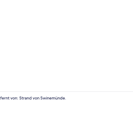
Apartment, 1
ntfernt von: Strand von Swinemünde.
Speisen