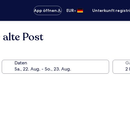
•
App öffnen
EUR
Unterkunft registr
alte Post
Daten
G