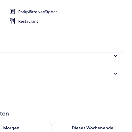
Parkplätze verfügbar
 Schlafzimmer (Heringsdorf) | Hochwertige Bettwaren, Schreibtisch, laptopg
Restaurant
aten
 - Aug. 9.
 Verfügbarkeit für morgen, Aug. 9 - Aug. 10.
Überprüfe die Verfügbarkeit für dies
Morgen
Dieses Wochenende