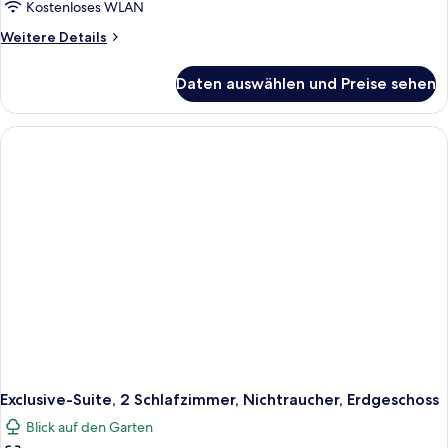
Kostenloses WLAN
Weitere
Weitere Details
Details
für
Daten auswählen und Preise sehen
Exclusive-
Suite,
1 King-
Bett,
Meerblick,
am
Strand
Exclusive-Suite, 2 Schlafzimmer, Nichtraucher, Erdgeschoss
Blick auf den Garten