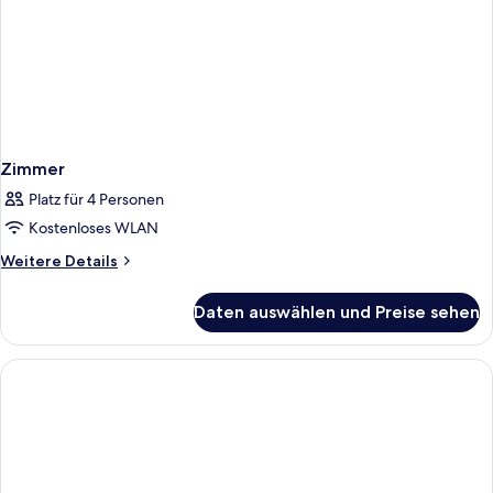
Zimmer
Platz für 4 Personen
Kostenloses WLAN
Weitere
Weitere Details
Details
für
Daten auswählen und Preise sehen
Zimmer