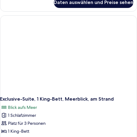
Daten auswählen und Preise sehen
Junior-
Suite,
1
Schlafzimmer,
Nichtraucher,
Parkblick
Exclusive-Suite, 1 King-Bett, Meerblick, am Strand
Blick aufs Meer
1 Schlafzimmer
Platz für 3 Personen
1 King-Bett