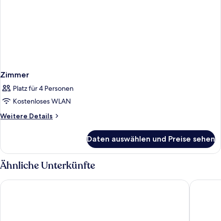
Zimmer
Platz für 4 Personen
Kostenloses WLAN
Weitere
Weitere Details
Details
für
Daten auswählen und Preise sehen
Zimmer
Ähnliche Unterkünfte
Ringhotel Strandblick
StrandRe