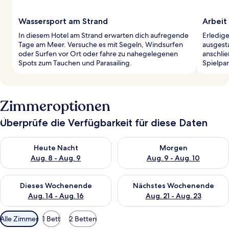
Wassersport am Strand
Arbeit
In diesem Hotel am Strand erwarten dich aufregende
Erledige
Tage am Meer. Versuche es mit Segeln, Windsurfen
ausgest
oder Surfen vor Ort oder fahre zu nahegelegenen
anschlie
Spots zum Tauchen und Parasailing.
Spielpar
Zimmeroptionen
Überprüfe die Verfügbarkeit für diese Daten
Überprüfe die Verfügbarkeit für heute Nacht, Aug. 8 - Aug. 9.
Überprüfe die Verfügbarkeit f
Heute Nacht
Morgen
Aug. 8 - Aug. 9
Aug. 9 - Aug. 10
Überprüfe die Verfügbarkeit für dieses Wochenende, Aug. 14 -
Überprüfe die Verfügbarkeit f
Dieses Wochenende
Nächstes Wochenende
Aug. 14 - Aug. 16
Aug. 21 - Aug. 23
Verfügbare
Alle Zimmer
1 Bett
2 Betten
Filter