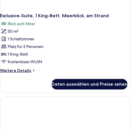
Exclusive-Suite, 1 King-Bett, Meerblick, am Strand
Blick aufs Meer
50 m²
1 Schlafzimmer
Platz für 3 Personen
1 King-Bett
Kostenloses WLAN
Weitere
Weitere Details
Details
für
Daten auswählen und Preise sehen
Exclusive-
Suite,
1 King-
Bett,
Meerblick,
am
Strand