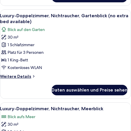
Suite,
1 King-
Alle
Ein Hotelzimmer mit einem großen Bet
7
Bett,
Luxury-Doppelzimmer, Nichtraucher, Gartenblick (no extra
Fotos
Nichtraucher,
bed available)
Parkblick
für
Blick auf den Garten
Luxury-
30 m²
Doppelzimmer,
1 Schlafzimmer
Nichtraucher,
Gartenblick
Platz für 3 Personen
(no
1 King-Bett
extra
Kostenloses WLAN
bed
Weitere
Weitere Details
available)
Details
anzeigen
für
Daten auswählen und Preise sehen
Luxury-
Doppelzimmer,
Nichtraucher,
Alle
Ein Hotelzimmer mit einem großen Bet
2
Gartenblick
Luxury-Doppelzimmer, Nichtraucher, Meerblick
Fotos
(no
Blick aufs Meer
extra
für
bed
30 m²
Luxury-
available)