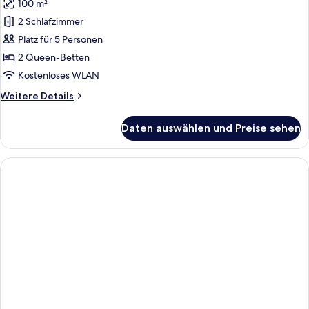
100 m²
2 Schlafzimmer
Platz für 5 Personen
2 Queen-Betten
Kostenloses WLAN
Weitere
Weitere Details
Details
für
Daten auswählen und Preise sehen
Exclusive-
Suite,
2 Schlafzimmer,
Nichtraucher,
Erdgeschoss