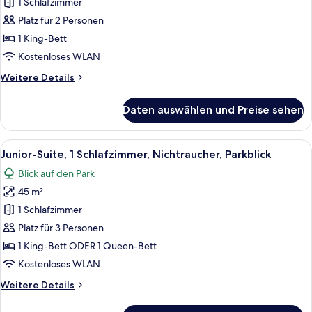
Doppelzimmer,
1 Schlafzimmer
Nichtraucher,
Platz für 2 Personen
Meerblick
1 King-Bett
anzeigen
Kostenloses WLAN
Weitere
Weitere Details
Details
für
Daten auswählen und Preise sehen
Luxury-
Doppelzimmer,
Nichtraucher,
Alle
Ein Hotelzimmer mit Schreibtisch, zwe
11
Meerblick
Junior-Suite, 1 Schlafzimmer, Nichtraucher, Parkblick
Fotos
Blick auf den Park
für
45 m²
Junior-
Suite,
1 Schlafzimmer
1
Platz für 3 Personen
Schlafzimmer,
1 King-Bett ODER 1 Queen-Bett
Nichtraucher,
Kostenloses WLAN
Parkblick
Weitere
Weitere Details
anzeigen
Details
für