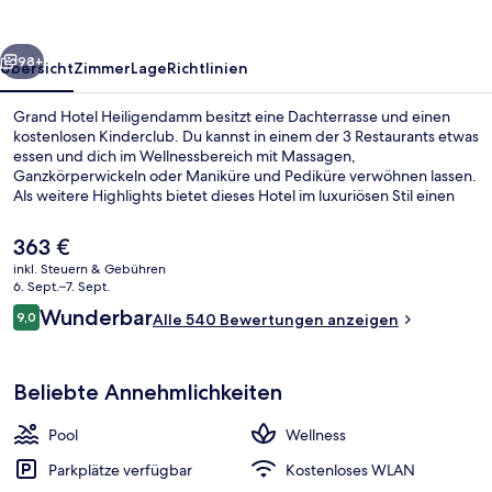
rück
Weiter
98+
Übersicht
Zimmer
Lage
Richtlinien
Grand Hotel Heiligendamm besitzt eine Dachterrasse und einen
kostenlosen Kinderclub. Du kannst in einem der 3 Restaurants etwas
essen und dich im Wellnessbereich mit Massagen,
Ganzkörperwickeln oder Maniküre und Pediküre verwöhnen lassen.
Als weitere Highlights bietet dieses Hotel im luxuriösen Stil einen
Innenpool, einen Außenpool und eine Strandbar.
Der
363 €
aktuelle
inkl. Steuern & Gebühren
Preis
6. Sept.–7. Sept.
In Strandnähe, Windsurfen, Strandba
beträgt
Bewertungen
Wunderbar
9,0
Alle 540 Bewertungen anzeigen
363 €.
9,0 von 10.
Beliebte Annehmlichkeiten
Pool
Wellness
Parkplätze verfügbar
Kostenloses WLAN