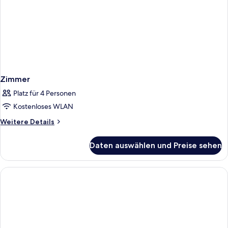
Zimmer
Platz für 4 Personen
Kostenloses WLAN
Weitere
Weitere Details
Details
für
Daten auswählen und Preise sehen
Zimmer