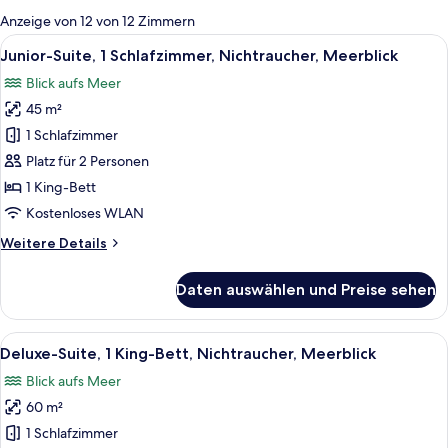
für
Anzeige von 12 von 12 Zimmern
Zimmer
Alle
Ein Zimmer mit Meerblick, einem Essber
7
Junior-Suite, 1 Schlafzimmer, Nichtraucher, Meerblick
Fotos
Blick aufs Meer
für
45 m²
Junior-
Suite,
1 Schlafzimmer
1
Platz für 2 Personen
Schlafzimmer,
1 King-Bett
Nichtraucher,
Kostenloses WLAN
Meerblick
Weitere
Weitere Details
anzeigen
Details
für
Daten auswählen und Preise sehen
Junior-
Suite,
1
Alle
Ein Wohnzimmer mit gestreifter Couch,
4
Schlafzimmer,
Deluxe-Suite, 1 King-Bett, Nichtraucher, Meerblick
Fotos
Nichtraucher,
Blick aufs Meer
Meerblick
für
60 m²
Deluxe-
Suite,
1 Schlafzimmer