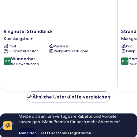
Ringhotel
StrandR
Ringhotel Strandblick
Strand
Strandblick
Markgra
Kuehlungsborn
Markgra
Kuehlungsborn
Markgra
Pool
Wellness
Pool
Flughafentransfer
Parkplätze verfügbar
Parkpl
9.2
8.8
Wunderbar
Her
9,2
8,8
von
von
83 Bewertungen
150 
10,
10,
Wunderbar,
Hervorr
83
150
Bewertungen
Bewert
Ähnliche Unterkünfte vergleichen
Melde dich an, um verfügbare Rabatte und Vorteile
anzuzeigen. Mehr Prämien für noch mehr Abenteuer!
Anmelden
Jetzt kostenlos registrieren