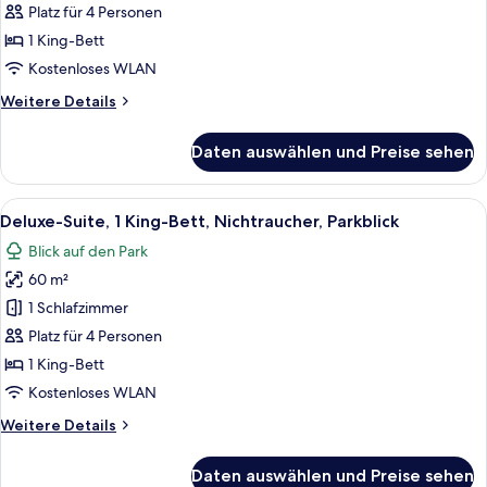
1 King-
Platz für 4 Personen
Bett,
1 King-Bett
Nichtraucher,
Kostenloses WLAN
Meerblick
Weitere
Weitere Details
anzeigen
Details
für
Daten auswählen und Preise sehen
Deluxe-
Suite,
1 King-
Alle
Ein geräumiges Wohnzimmer mit einem 
5
Bett,
Deluxe-Suite, 1 King-Bett, Nichtraucher, Parkblick
Fotos
Nichtraucher,
Blick auf den Park
Meerblick
für
60 m²
Deluxe-
Suite,
1 Schlafzimmer
1 King-
Platz für 4 Personen
Bett,
1 King-Bett
Nichtraucher,
Kostenloses WLAN
Parkblick
Weitere
Weitere Details
anzeigen
Details
für
Daten auswählen und Preise sehen
Deluxe-