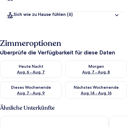
Sich wie zu Hause fühlen
(6)
Zimmeroptionen
Überprüfe die Verfügbarkeit für diese Daten
Überprüfe die Verfügbarkeit für heute Nacht, Aug. 6 - Aug. 7.
Überprüfe die Verfügbarkeit f
Heute Nacht
Morgen
Aug. 6 - Aug. 7
Aug. 7 - Aug. 8
Überprüfe die Verfügbarkeit für dieses Wochenende, Aug. 7 - 
Überprüfe die Verfügbarkeit f
Dieses Wochenende
Nächstes Wochenende
Aug. 7 - Aug. 9
Aug. 14 - Aug. 16
Ähnliche Unterkünfte
Villa Usedom
Strandvi