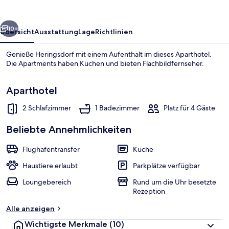
rück
Weiter
10+
Übersicht
Ausstattung
Lage
Richtlinien
Genieße Heringsdorf mit einem Aufenthalt im dieses Aparthotel.
Die Apartments haben Küchen und bieten Flachbildfernseher.
Aparthotel
2 Schlafzimmer
1 Badezimmer
Platz für 4 Gäste
Beliebte Annehmlichkeiten
Speisen
Flughafentransfer
Küche
Haustiere erlaubt
Parkplätze verfügbar
Loungebereich
Rund um die Uhr besetzte
Rezeption
Alle anzeigen
Wichtigste Merkmale
(10)