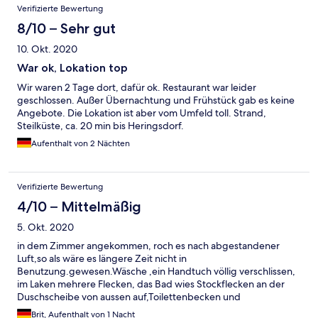
Verifizierte Bewertung
8/10 – Sehr gut
10. Okt. 2020
War ok, Lokation top
Wir waren 2 Tage dort, dafür ok. Restaurant war leider
geschlossen. Außer Übernachtung und Frühstück gab es keine
Angebote. Die Lokation ist aber vom Umfeld toll. Strand,
Steilküste, ca. 20 min bis Heringsdorf.
Aufenthalt von 2 Nächten
Verifizierte Bewertung
4/10 – Mittelmäßig
5. Okt. 2020
in dem Zimmer angekommen, roch es nach abgestandener
Luft,so als wäre es längere Zeit nicht in
Benutzung.gewesen.Wäsche ,ein Handtuch völlig verschlissen,
im Laken mehrere Flecken, das Bad wies Stockflecken an der
Duschscheibe von aussen auf,Toilettenbecken und
Waschbecken zeigten alte Kalkablagerungen. Positiv das Bett,
Brit, Aufenthalt von 1 Nacht