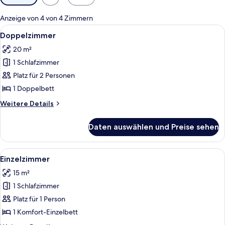
Filter
für
Anzeige von 4 von 4 Zimmern
Zimmer
Alle
Ein Hotelzimmer mit Bett, Nachttisch,
7
Doppelzimmer
Fotos
20 m²
für
1 Schlafzimmer
Doppelzimmer
anzeigen
Platz für 2 Personen
1 Doppelbett
Weitere
Weitere Details
Details
für
Daten auswählen und Preise sehen
Doppelzimmer
Alle
Ein Einzelbett mit Holz-Kopfteil, ein 
6
Einzelzimmer
Fotos
15 m²
für
1 Schlafzimmer
Einzelzimmer
anzeigen
Platz für 1 Person
1 Komfort-Einzelbett