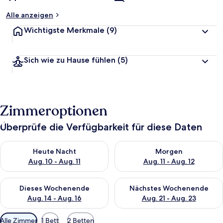
Alle anzeigen
Wichtigste Merkmale
(9)
Sich wie zu Hause fühlen
(5)
Zimmeroptionen
Überprüfe die Verfügbarkeit für diese Daten
Überprüfe die Verfügbarkeit für heute Nacht, Aug. 10 - Aug. 11
Überprüfe die Verfügbarkeit fü
Heute Nacht
Morgen
Aug. 10 - Aug. 11
Aug. 11 - Aug. 12
Überprüfe die Verfügbarkeit für dieses Wochenende, Aug. 14 -
Überprüfe die Verfügbarkeit f
Dieses Wochenende
Nächstes Wochenende
Aug. 14 - Aug. 16
Aug. 21 - Aug. 23
Verfügbare
Alle Zimmer
1 Bett
2 Betten