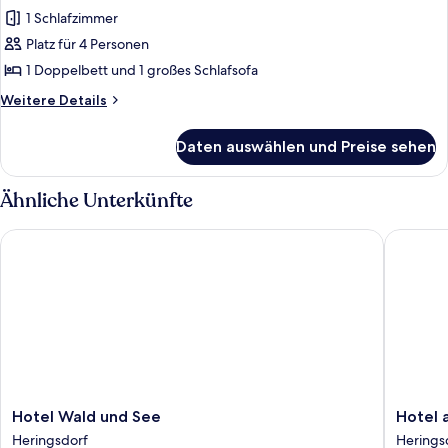
anzeigen
1 Schlafzimmer
Platz für 4 Personen
1 Doppelbett und 1 großes Schlafsofa
Weitere
Weitere Details
Details
für
Daten auswählen und Preise sehen
Bungalow
Ähnliche Unterkünfte
Hotel Wald und See
Hotel a
Hotel
Hotel
Hotel Wald und See
Hotel
Wald
am
Heringsdorf
Herings