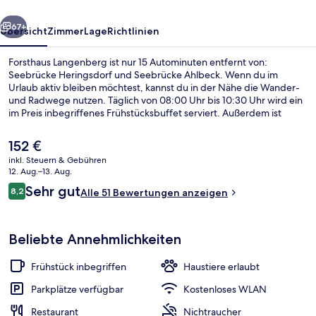
rück
Weiter
67+
Übersicht
Zimmer
Lage
Richtlinien
Forsthaus Langenberg ist nur 15 Autominuten entfernt von:
Seebrücke Heringsdorf und Seebrücke Ahlbeck. Wenn du im
Urlaub aktiv bleiben möchtest, kannst du in der Nähe die Wander-
und Radwege nutzen. Täglich von 08:00 Uhr bis 10:30 Uhr wird ein
im Preis inbegriffenes Frühstücksbuffet serviert. Außerdem ist
dieses Hotel nur 4,7 km von Strand von Ahlbeck entfernt.
Der
152 €
aktuelle
inkl. Steuern & Gebühren
Preis
12. Aug.–13. Aug.
Außenbereich
beträgt
Bewertungen
Sehr gut
8,2
Alle 51 Bewertungen anzeigen
152 €.
8,2 von 10.
Beliebte Annehmlichkeiten
Frühstück inbegriffen
Haustiere erlaubt
Parkplätze verfügbar
Kostenloses WLAN
Restaurant
Nichtraucher