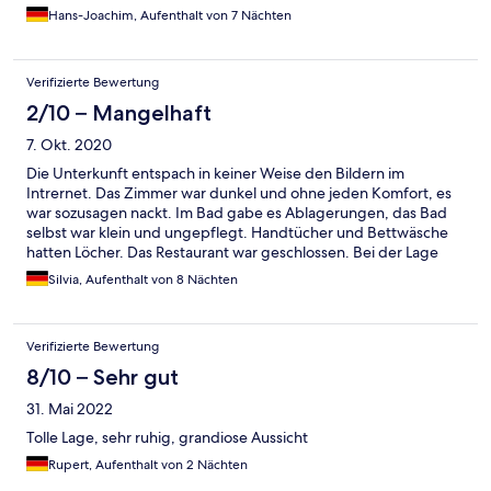
Zimmer möglich, Dusche nicht altersgerecht beim Einstieg -
Hans-Joachim, Aufenthalt von 7 Nächten
alles in allem nicht zu empfehlen
Verifizierte Bewertung
2/10 – Mangelhaft
7. Okt. 2020
Die Unterkunft entspach in keiner Weise den Bildern im
Intrernet. Das Zimmer war dunkel und ohne jeden Komfort, es
war sozusagen nackt. Im Bad gabe es Ablagerungen, das Bad
selbst war klein und ungepflegt. Handtücher und Bettwäsche
hatten Löcher. Das Restaurant war geschlossen. Bei der Lage
mitten im Wald ohne beleuchtete Zufahrt konnte die
Silvia, Aufenthalt von 8 Nächten
Unterkunft abends nur noch mit dem Auto verlassen werden
werden.
Verifizierte Bewertung
8/10 – Sehr gut
31. Mai 2022
Tolle Lage, sehr ruhig, grandiose Aussicht
Rupert, Aufenthalt von 2 Nächten