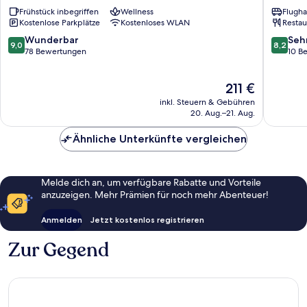
und
Gothen
Frühstück inbegriffen
Wellness
Flugha
See
Herings
Kostenlose Parkplätze
Kostenloses WLAN
Restau
Heringsdorf
9.0
8.2
Wunderbar
Seh
9,0
8,2
von
von
78 Bewertungen
10 B
10,
10,
Wunderbar,
Sehr
Der
211 €
78
gut,
Preis
Bewertungen
10
inkl. Steuern & Gebühren
beträgt
Bewert
20. Aug.–21. Aug.
211 €
Ähnliche Unterkünfte vergleichen
Melde dich an, um verfügbare Rabatte und Vorteile
anzuzeigen. Mehr Prämien für noch mehr Abenteuer!
Anmelden
Jetzt kostenlos registrieren
Zur Gegend