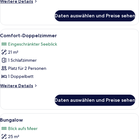
Weitere
Weitere Details
Details
für
Daten auswählen und Preise sehen
Einzelzimmer
Alle
Ein Hotelzimmer mit zwei Betten, ein
8
Comfort-Doppelzimmer
Fotos
Eingeschränkter Seeblick
für
21 m²
Comfort-
Doppelzimmer
1 Schlafzimmer
anzeigen
Platz für 2 Personen
1 Doppelbett
Weitere
Weitere Details
Details
für
Daten auswählen und Preise sehen
Comfort-
Doppelzimmer
Alle
Ein Holzhütten-Zimmer mit zwei Bette
5
Bungalow
Fotos
Blick aufs Meer
für
25 m²
Bungalow