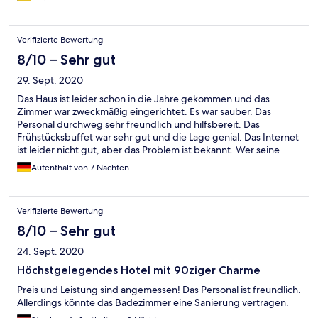
der Umgang mit Corona, die freundliche Bedienung.
Verifizierte Bewertung
8/10 – Sehr gut
29. Sept. 2020
Das Haus ist leider schon in die Jahre gekommen und das
Zimmer war zweckmäßig eingerichtet. Es war sauber. Das
Personal durchweg sehr freundlich und hilfsbereit. Das
Frühstücksbuffet war sehr gut und die Lage genial. Das Internet
ist leider nicht gut, aber das Problem ist bekannt. Wer seine
Ruhe will und keinen Luxus braucht ist hier absolut richtig.
Aufenthalt von 7 Nächten
Verifizierte Bewertung
8/10 – Sehr gut
24. Sept. 2020
Höchstgelegendes Hotel mit 90ziger Charme
Preis und Leistung sind angemessen! Das Personal ist freundlich.
Allerdings könnte das Badezimmer eine Sanierung vertragen.