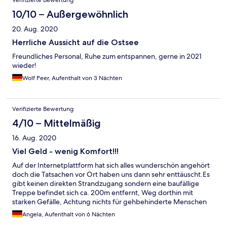
Verifizierte Bewertung
10/10 – Außergewöhnlich
20. Aug. 2020
Herrliche Aussicht auf die Ostsee
Freundliches Personal, Ruhe zum entspannen, gerne in 2021
wieder!
Wolf Peer, Aufenthalt von 3 Nächten
Verifizierte Bewertung
4/10 – Mittelmäßig
16. Aug. 2020
Viel Geld - wenig Komfort!!!
Auf der Internetplattform hat sich alles wunderschön angehört
doch die Tatsachen vor Ort haben uns dann sehr enttäuscht.Es
gibt keinen direkten Strandzugang sondern eine baufällige
Treppe befindet sich ca. 200m entfernt, Weg dorthin mit
starken Gefälle, Achtung nichts für gehbehinderte Menschen
(kein Hinweis in der Hotelbeschreibung dazu)!!! Kein
Angela, Aufenthalt von 6 Nächten
Kühlschrank auf den Zimmern und das bei 28 Grad