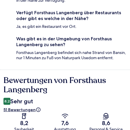
in der Nähe zur Verfügung.
Verfügt Forsthaus Langenberg über Restaurants
oder gibt es welche in der Nähe?
Ja, es gibt ein Restaurant vor Ort.
Was gibt es in der Umgebung von Forsthaus
Langenberg zu sehen?
Forsthaus Langenberg befindet sich nahe Strand von Bansin,
nur 1 Minuten zu Fuß von Naturpark Usedom entfernt.
Bewertungen von Forsthaus
Bewertungen
Langenberg
Sehr gut
8,2
51 Bewertungen
8,2
7,6
8,6
Sauberkeit
Ausstattung
Personal & Service