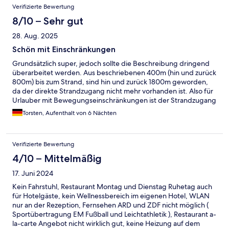
Verifizierte Bewertung
8/10 – Sehr gut
28. Aug. 2025
Schön mit Einschränkungen
Grundsätzlich super, jedoch sollte die Beschreibung dringend
überarbeitet werden. Aus beschriebenen 400m (hin und zurück
800m) bis zum Strand, sind hin und zurück 1800m geworden,
da der direkte Strandzugang nicht mehr vorhanden ist. Also für
Urlauber mit Bewegungseinschränkungen ist der Strandzugang
auch nicht als einfach zu beschreiben. W-Lan funktioniert nur in
Torsten, Aufenthalt von 6 Nächten
der Lobby ohne Probleme, in oberen Etagen mangelhaft und im
Bungalow gar nicht. Also Angebot aktualisieren und fertig, der
Rest ist nämlich super, für einen Familienurlaub.
Verifizierte Bewertung
4/10 – Mittelmäßig
17. Juni 2024
Kein Fahrstuhl, Restaurant Montag und Dienstag Ruhetag auch
für Hotelgäste, kein Wellnessbereich im eigenen Hotel, WLAN
nur an der Rezeption, Fernsehen ARD und ZDF nicht möglich (
Sportübertragung EM Fußball und Leichtathletik ), Restaurant a-
la-carte Angebot nicht wirklich gut, keine Heizung auf dem