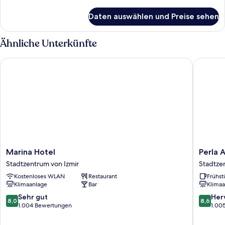
Details
für
Daten auswählen und Preise sehen
Basic-
Zweibettzimmer
Ähnliche Unterkünfte
Marina Hotel
Perla Ar
Marina
Perla
Marina Hotel
Perla 
Hotel
Arya
Stadtzentrum von Izmir
Stadtze
Stadtzentrum
Hotel
Kostenloses WLAN
Restaurant
Frühst
von
Stadtze
Klimaanlage
Bar
Klimaa
Izmir
von
Izmir
8.0
8.6
Sehr gut
Her
8,0
8,6
von
von
1.004 Bewertungen
1.00
10,
10,
Sehr
Hervorr