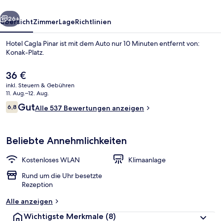
rück
Weiter
26+
Übersicht
Zimmer
Lage
Richtlinien
Hotel Cagla Pinar ist mit dem Auto nur 10 Minuten entfernt von:
Konak-Platz.
Der
36 €
aktuelle
inkl. Steuern & Gebühren
Preis
11. Aug.–12. Aug.
beträgt
Bewertungen
Gut
6,8
Alle 537 Bewertungen anzeigen
36 €.
6,8 von 10.
Außenbereich
Beliebte Annehmlichkeiten
Kostenloses WLAN
Klimaanlage
Rund um die Uhr besetzte
Rezeption
Alle anzeigen
Wichtigste Merkmale
(8)