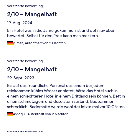
Verifizierte Bewertung
2/10 – Mangelhaft
19. Aug. 2024
Ein Hotel was in die Jahre gekommen ist und definitiv über
bewertet. Selbst für den Preis kann man meckern.
yilmaz, Aufenthalt von 2 Nächten
Verifizierte Bewertung
2/10 – Mangelhaft
29. Sept. 2023
Bis auf das freundliche Personal das einem bei jedem
reinkommen kühles Wasser anbietet, hätte das Hotel auch in
einem schlechteren Hotel in einem Drittland sein können, Bett in
einem schmutzigem und desolatem zustand, Badezimmer
schrecklich, Badematte wurde wohl das letzte mal vor 10 Gästen
gewechselt, eher ein Stundenhotel für gewisses Klientel als ein
Aysegül, Aufenthalt von 2 Nächten
Hotel indem sich "normalos" wohl fühlen könnten.