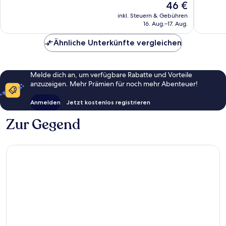
Der
46 €
gut,
1.005
Preis
inkl. Steuern & Gebühren
1.004
Bewert
beträgt
16. Aug.–17. Aug.
Bewertungen
46 €
Ähnliche Unterkünfte vergleichen
Melde dich an, um verfügbare Rabatte und Vorteile
anzuzeigen. Mehr Prämien für noch mehr Abenteuer!
Anmelden
Jetzt kostenlos registrieren
Zur Gegend