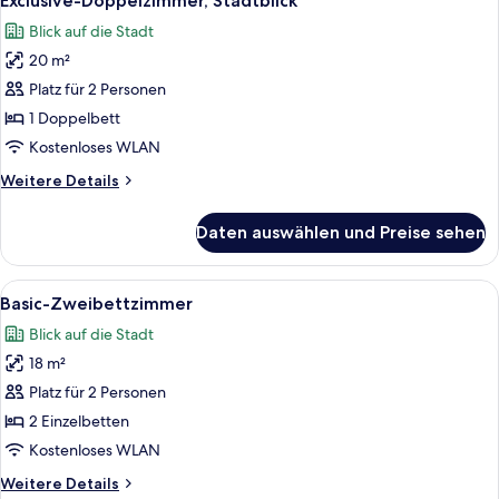
Exclusive-Doppelzimmer, Stadtblick
Fotos
Blick auf die Stadt
für
20 m²
Exclusive-
Doppelzimmer,
Platz für 2 Personen
Stadtblick
1 Doppelbett
anzeigen
Kostenloses WLAN
Weitere
Weitere Details
Details
für
Daten auswählen und Preise sehen
Exclusive-
Doppelzimmer,
Stadtblick
Alle
Ein Hotelzimmer mit zwei Betten, ein
8
Basic-Zweibettzimmer
Fotos
Blick auf die Stadt
für
18 m²
Basic-
Zweibettzimmer
Platz für 2 Personen
anzeigen
2 Einzelbetten
Kostenloses WLAN
Weitere
Weitere Details