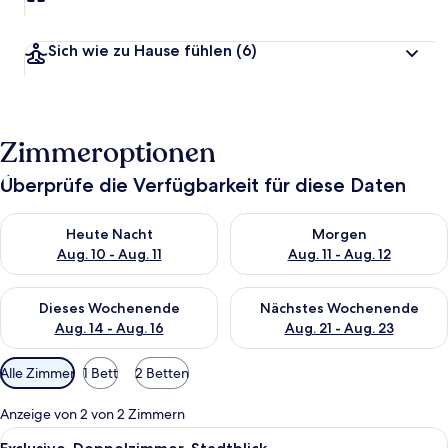
Sich wie zu Hause fühlen
(6)
Zimmeroptionen
Überprüfe die Verfügbarkeit für diese Daten
Überprüfe die Verfügbarkeit für heute Nacht, Aug. 10 - Aug. 11
Überprüfe die Verfügbarkeit fü
Heute Nacht
Morgen
Aug. 10 - Aug. 11
Aug. 11 - Aug. 12
Überprüfe die Verfügbarkeit für dieses Wochenende, Aug. 14 -
Überprüfe die Verfügbarkeit f
Dieses Wochenende
Nächstes Wochenende
Aug. 14 - Aug. 16
Aug. 21 - Aug. 23
Verfügbare
Alle Zimmer
1 Bett
2 Betten
Filter
für
Anzeige von 2 von 2 Zimmern
Zimmer
Alle
Ein Hotelzimmer mit einem Bett, eine
12