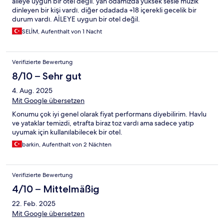
aileye uygun bir otel değil. yan odamızda yüksek sesle müzik
dinleyen bir kişi vardı. diğer odadada +18 içerekli gecelik bir
durum vardı. AİLEYE uygun bir otel değil.
SELİM, Aufenthalt von 1 Nacht
Verifizierte Bewertung
8/10 – Sehr gut
4. Aug. 2025
Mit Google übersetzen
Konumu çok iyi genel olarak fiyat performans diyebilirim. Havlu
ve yataklar temizdi, etrafta biraz toz vardı ama sadece yatıp
uyumak için kullanılabilecek bir otel.
barkin, Aufenthalt von 2 Nächten
Verifizierte Bewertung
4/10 – Mittelmäßig
22. Feb. 2025
Mit Google übersetzen