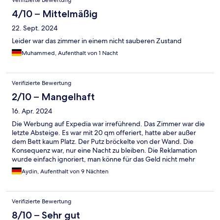
Verifizierte Bewertung
4/10 – Mittelmäßig
22. Sept. 2024
Leider war das zimmer in einem nicht sauberen Zustand
Muhammed, Aufenthalt von 1 Nacht
Verifizierte Bewertung
2/10 – Mangelhaft
16. Apr. 2024
Die Werbung auf Expedia war irreführend. Das Zimmer war die
letzte Absteige. Es war mit 20 qm offeriert, hatte aber außer
dem Bett kaum Platz. Der Putz bröckelte von der Wand. Die
Konsequenz war, nur eine Nacht zu bleiben. Die Reklamation
wurde einfach ignoriert, man könne für das Geld nicht mehr
verlangen. Expedia hat außer nachzufragen, nichts
Aydin, Aufenthalt von 9 Nächten
unternommen. Man könne nichts tun, wenn das Hotel nicht
antwortet. So ein Vermittlungsportal kann man nicht
gebrauchen.
Verifizierte Bewertung
8/10 – Sehr gut