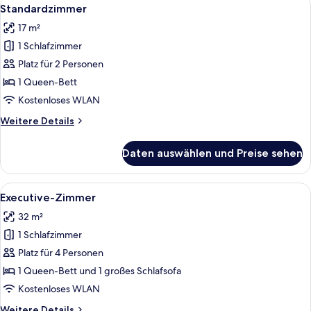
Alle
8
Standardzimmer
Fotos
17 m²
für
1 Schlafzimmer
Standardzimmer
anzeigen
Platz für 2 Personen
1 Queen-Bett
Kostenloses WLAN
Weitere
Weitere Details
Details
für
Daten auswählen und Preise sehen
Standardzimmer
Alle
Ein modernes Hotelzimmer mit einem B
7
Executive-Zimmer
Fotos
32 m²
für
1 Schlafzimmer
Executive-
Zimmer
Platz für 4 Personen
anzeigen
1 Queen-Bett und 1 großes Schlafsofa
Kostenloses WLAN
Weitere
Weitere Details