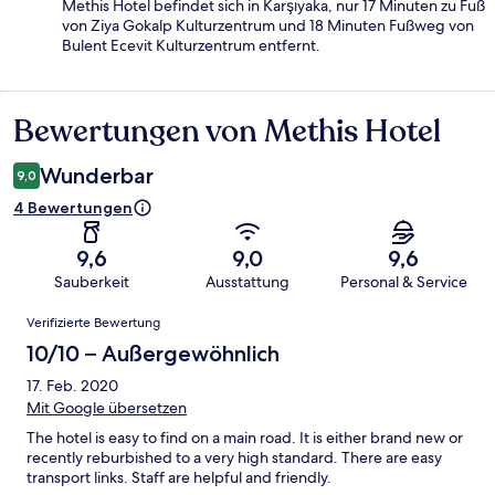
Methis Hotel befindet sich in Karşıyaka, nur 17 Minuten zu Fuß
von Ziya Gokalp Kulturzentrum und 18 Minuten Fußweg von
Bulent Ecevit Kulturzentrum entfernt.
Bewertungen von Methis Hotel
Bewertungen
Wunderbar
9,0
4 Bewertungen
9,6
9,0
9,6
Sauberkeit
Ausstattung
Personal & Service
Bewertungen
Verifizierte Bewertung
10/10 – Außergewöhnlich
17. Feb. 2020
Mit Google übersetzen
The hotel is easy to find on a main road. It is either brand new or
recently reburbished to a very high standard. There are easy
transport links. Staff are helpful and friendly.