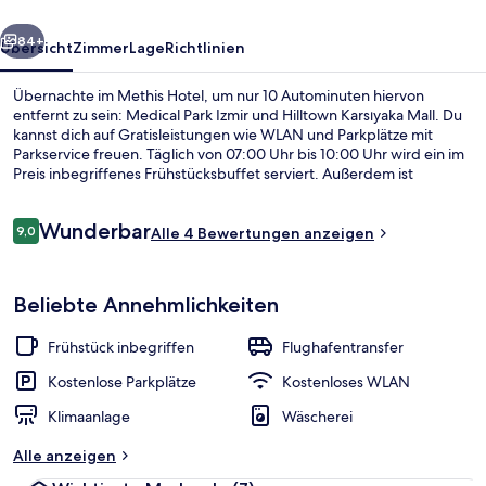
rück
Weiter
84+
Übersicht
Zimmer
Lage
Richtlinien
Übernachte im Methis Hotel, um nur 10 Autominuten hiervon
entfernt zu sein: Medical Park Izmir und Hilltown Karsıyaka Mall. Du
kannst dich auf Gratisleistungen wie WLAN und Parkplätze mit
Parkservice freuen. Täglich von 07:00 Uhr bis 10:00 Uhr wird ein im
Preis inbegriffenes Frühstücksbuffet serviert. Außerdem ist
Folgendes mit dem Auto höchstens 15 Minuten entfernt: Konak-
Platz und MaviBahce.
Bewertungen
Wunderbar
9,0
Alle 4 Bewertungen anzeigen
9,0 von 10.
Ausstattung der Unterkunft
Beliebte Annehmlichkeiten
Frühstück inbegriffen
Flughafentransfer
Kostenlose Parkplätze
Kostenloses WLAN
Klimaanlage
Wäscherei
Alle anzeigen