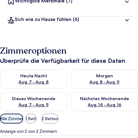
Wichtigste Merkmale
(7)
Sich wie zu Hause fühlen
(6)
Zimmeroptionen
Überprüfe die Verfügbarkeit für diese Daten
Überprüfe die Verfügbarkeit für heute Nacht, Aug. 7 - Aug. 8.
Überprüfe die Verfügbarkeit f
Heute Nacht
Morgen
Aug. 7 - Aug. 8
Aug. 8 - Aug. 9
Überprüfe die Verfügbarkeit für dieses Wochenende, Aug. 7 - 
Überprüfe die Verfügbarkeit f
Dieses Wochenende
Nächstes Wochenende
Aug. 7 - Aug. 9
Aug. 14 - Aug. 16
Verfügbare
Alle Zimmer
1 Bett
2 Betten
Filter
für
Anzeige von 2 von 2 Zimmern
Zimmer
Ein modernes Badezimmer mit integri