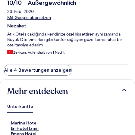
10/10 – Außergewöhnlich
23. Feb. 2020
Mit Google übersetzen
Nezaket
Atik Otel sıcaklığında kendinize özel hissettiren aynı zamanda
Büyük Otel zincirleri gibi konfor sağlayan güzel temiz rahat bir
otel tavsiye ederim
Zekican, Aufenthalt von 1 Nacht
Alle 4 Bewertungen anzeigen
Mehr entdecken
Unterkünfte
L
Marina Hotel
i
L
En Hotel Izmir
n
i
L
Emens Hotel