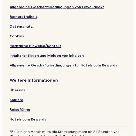
k
a
Allgemeine Geschäftsbedingungen von FeWo-direkt
C
o
Barrierefreiheit
n
Datenschutz
v
e
Cookies
n
t
Rechtliche Hinweise/Kontakt
i
o
Inhaltsrichtlinien und Melden von Inhalten
n
Allgemeine Geschäftsbedingungen für Hotels.com Rewards
&
S
p
Weitere Informationen
a
H
Über uns
o
t
Karriere
e
l
Reiseführer
Hotels.com Rewards
*Bei einigen Hotels muss die Stornierung mehr als 24 Stunden vor