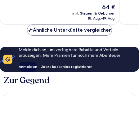
105
Hervorr
Der
64 €
Bewertungen
288
Preis
inkl. Steuern & Gebühren
Bewert
beträgt
18. Aug.–19. Aug.
64 €
Ähnliche Unterkünfte vergleichen
Melde dich an, um verfügbare Rabatte und Vorteile
anzuzeigen. Mehr Prämien für noch mehr Abenteuer!
Anmelden
Jetzt kostenlos registrieren
Zur Gegend