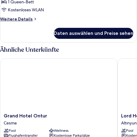
Meerblick
1 Queen-Bett
anzeigen
Kostenloses WLAN
Weitere
Weitere Details
Details
für
Daten auswählen und Preise sehen
Panorama-
Zimmer,
Meerblick
Ähnliche Unterkünfte
Grand Hotel Ontur
Lord Hot
Grand
Lord
Grand Hotel Ontur
Lord H
Hotel
Hotel
Cesme
Altınyun
Ontur
Altınyun
Pool
Wellness
Pool
Cesme
Mahalles
Flughafentransfer
Kostenlose Parkplätze
Kosten