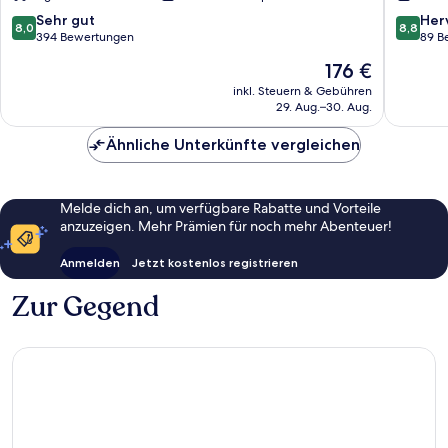
8.0
8.8
Sehr gut
Her
8,0
8,8
von
von
394 Bewertungen
89 B
10,
10,
Der
176 €
Sehr
Hervorr
Preis
gut,
89
inkl. Steuern & Gebühren
beträgt
29. Aug.–30. Aug.
394
Bewert
176 €
Bewertungen
Ähnliche Unterkünfte vergleichen
Melde dich an, um verfügbare Rabatte und Vorteile
anzuzeigen. Mehr Prämien für noch mehr Abenteuer!
Anmelden
Jetzt kostenlos registrieren
Zur Gegend