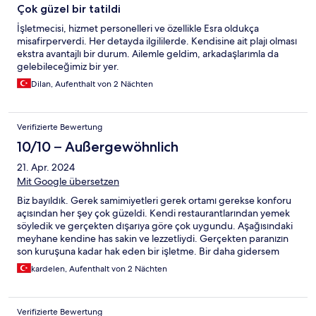
Çok güzel bir tatildi
İşletmecisi, hizmet personelleri ve özellikle Esra oldukça
misafirperverdi. Her detayda ilgililerde. Kendisine ait plajı olması
ekstra avantajlı bir durum. Ailemle geldim, arkadaşlarımla da
gelebileceğimiz bir yer.
Dilan, Aufenthalt von 2 Nächten
Verifizierte Bewertung
10/10 – Außergewöhnlich
21. Apr. 2024
Mit Google übersetzen
Biz bayıldık. Gerek samimiyetleri gerek ortamı gerekse konforu
açısından her şey çok güzeldi. Kendi restaurantlarından yemek
söyledik ve gerçekten dışarıya göre çok uygundu. Aşağısındaki
meyhane kendine has sakin ve lezzetliydi. Gerçekten paranızın
son kuruşuna kadar hak eden bir işletme. Bir daha gidersem
oraya gideceğim kesin.
kardelen, Aufenthalt von 2 Nächten
Verifizierte Bewertung