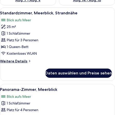
Aug. 7 - Aug. 9
Aug. 14 - Aug. 16
Alle
Eine Person sitzt an einem Fenster mit
19
Standardzimmer, Meerblick, Strandnähe
Fotos
Blick aufs Meer
für
25 m²
Standardzimmer,
Meerblick,
1 Schlafzimmer
Strandnähe
Platz für 3 Personen
anzeigen
1 Queen-Bett
Kostenloses WLAN
Weitere
Weitere Details
Details
für
Daten auswählen und Preise sehen
Standardzimmer,
Meerblick,
Strandnähe
Alle
Ein Bett mit blauer Bettdecke, ein Ta
4
Panorama-Zimmer, Meerblick
Fotos
Blick aufs Meer
für
1 Schlafzimmer
Panorama-
Zimmer,
Platz für 4 Personen