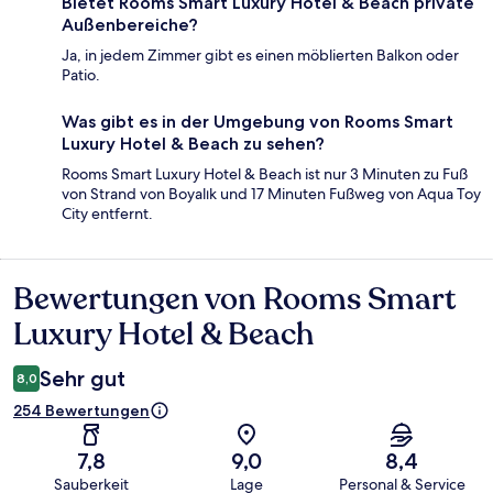
Bietet Rooms Smart Luxury Hotel & Beach private
Außenbereiche?
Ja, in jedem Zimmer gibt es einen möblierten Balkon oder
Patio.
Was gibt es in der Umgebung von Rooms Smart
Luxury Hotel & Beach zu sehen?
Rooms Smart Luxury Hotel & Beach ist nur 3 Minuten zu Fuß
von Strand von Boyalık und 17 Minuten Fußweg von Aqua Toy
City entfernt.
Bewertungen von Rooms Smart
Bewertungen
Luxury Hotel & Beach
Sehr gut
8,0
254 Bewertungen
7,8
9,0
8,4
Sauberkeit
Lage
Personal & Service