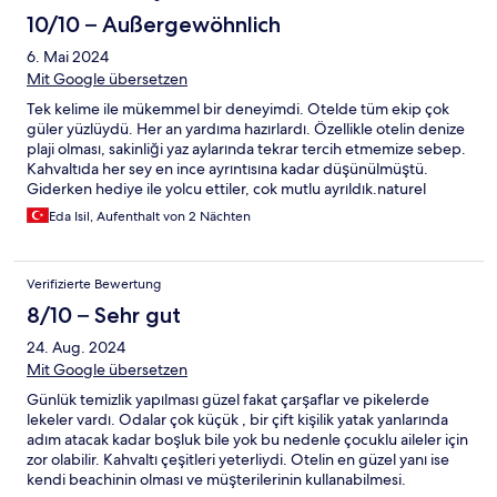
10/10 – Außergewöhnlich
6. Mai 2024
Mit Google übersetzen
Tek kelime ile mükemmel bir deneyimdi. Otelde tüm ekip çok
güler yüzlüydü. Her an yardıma hazırlardı. Özellikle otelin denize
plaji olması, sakinliği yaz aylarında tekrar tercih etmemize sebep.
Kahvaltıda her sey en ince ayrıntısına kadar düşünülmüştü.
Giderken hediye ile yolcu ettiler, cok mutlu ayrıldık.naturel
doğası hiç bozulmamış bir otel.
Eda Isil, Aufenthalt von 2 Nächten
Verifizierte Bewertung
8/10 – Sehr gut
24. Aug. 2024
Mit Google übersetzen
Günlük temizlik yapılması güzel fakat çarşaflar ve pikelerde
lekeler vardı. Odalar çok küçük , bir çift kişilik yatak yanlarında
adım atacak kadar boşluk bile yok bu nedenle çocuklu aileler için
zor olabilir. Kahvaltı çeşitleri yeterliydi. Otelin en güzel yanı ise
kendi beachinin olması ve müşterilerinin kullanabilmesi.