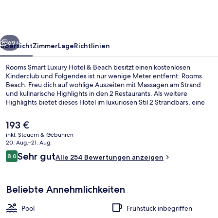
Hotel
&
Beach
rück
Weiter
69+
Übersicht
Zimmer
Lage
Richtlinien
Rooms Smart Luxury Hotel & Beach besitzt einen kostenlosen
Kinderclub und Folgendes ist nur wenige Meter entfernt: Rooms
Beach. Freu dich auf wohlige Auszeiten mit Massagen am Strand
und kulinarische Highlights in den 2 Restaurants. Als weitere
Highlights bietet dieses Hotel im luxuriösen Stil 2 Strandbars, eine
Poolbar und einen Außenpool (je nach Saison geöffnet).
Der
193 €
aktuelle
inkl. Steuern & Gebühren
Preis
20. Aug.–21. Aug.
Panorama-Zimmer, Meerblick | Hochwer
beträgt
Bewertungen
Sehr gut
8,0
Alle 254 Bewertungen anzeigen
193 €.
8,0 von 10.
Beliebte Annehmlichkeiten
Pool
Frühstück inbegriffen