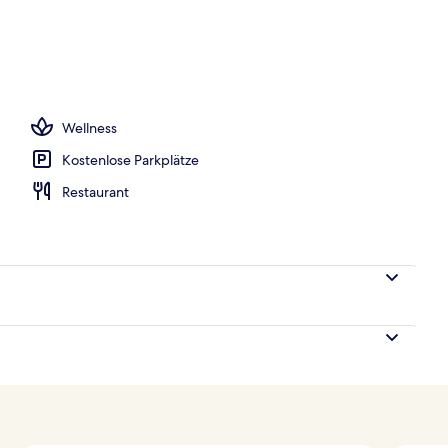
ußenpool (je nach Saison geöffnet)
Wellness
Kostenlose Parkplätze
Restaurant