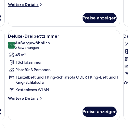
od
Weitere
Weitere Details
-
Details
Zw
für
n
Preise anzeigen
Zimmer
ßen Bett, zwei Nachttischen, einem Schreibtisch und einem Sessel.
Alle
Ein modernes Hotelzimmer mit einem g
Al
6
Deluxe-Dreibettzimmer
D
Fotos
F
Außergewöhnlich
für
10,0
f
10,0 von 10
(2
2 Bewertungen
Deluxe-
D
Bewertungen)
45 m²
Dreibettzimmer
S
1 Schlafzimmer
anzeigen
a
Platz für 3 Personen
1 Einzelbett und 1 King-Schlafsofa ODER 1 King-Bett und 1
We
King-Schlafsofa
We
De
Kostenloses WLAN
fü
De
Weitere
Weitere Details
Su
Details
für
n
Preise anzeigen
Deluxe-
Dreibettzimmer