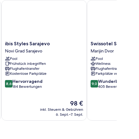
ibis Styles Sarajevo
Swissotel Sarajevo
ibis
Swissotel
ibis Styles Sarajevo
Swissotel Sarajevo
Styles
Sarajevo
Novi Grad Sarajevo
Marijin Dvor
Sarajevo
Marijin
Pool
Pool
Novi
Dvor
Frühstück inbegriffen
Wellness
Grad
Flughafentransfer
Flughafentransfer
Sarajevo
Kostenlose Parkplätze
Parkplätze verfügbar
8.6
9.0
Hervorragend
Wunderbar
8,6
9,0
von
von
184 Bewertungen
405 Bewertungen
10,
10,
Hervorragend,
Wunderbar,
Der
98 €
184
405
Preis
Bewertungen
Bewertungen
inkl. Steuern & Gebühren
inkl. S
beträgt
6. Sept.–7. Sept.
98 €