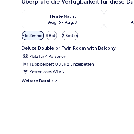
Überprüfe die Verfügbarkeit für diese D
Überprüfe die Verfügbarkeit für heute Nacht, Aug. 6
Überprüfe die
Heute Nacht
Aug. 6 - Aug. 7
A
Verfügbare
Alle Zimmer
1 Bett
2 Betten
Filter
Alle
Ein Hotelzimmer mit Bett, Nach
für
6
Deluxe Double or Twin Room with Balcony
Fotos
Zimmer
Platz für 4 Personen
für
1 Doppelbett ODER 2 Einzelbetten
Deluxe
Double
Kostenloses WLAN
or
Weitere
Weitere Details
Twin
Details
für
Room
Deluxe
with
Double
Balcony
or
anzeigen
Twin
Room
with
Balcony