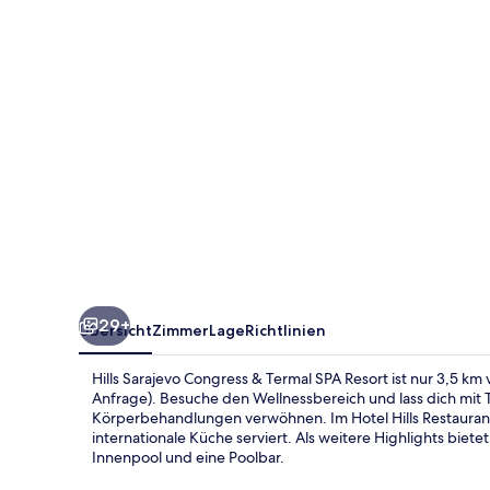
Termal
SPA
Resort
29+
Übersicht
Zimmer
Lage
Richtlinien
Hills Sarajevo Congress & Termal SPA Resort ist nur 3,5 km
Anfrage). Besuche den Wellnessbereich und lass dich m
Körperbehandlungen verwöhnen. Im Hotel Hills Restauran
internationale Küche serviert. Als weitere Highlights bietet
Innenpool und eine Poolbar.