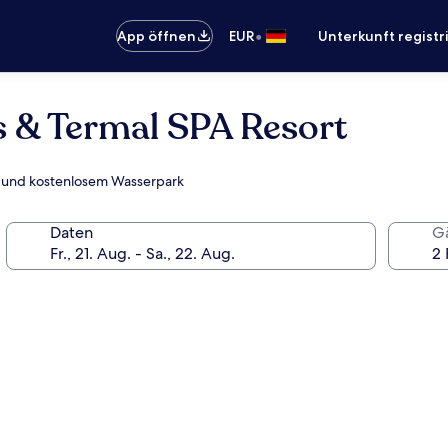
•
App öffnen
EUR
Unterkunft registr
s & Termal SPA Resort
ch und kostenlosem Wasserpark
Daten
G