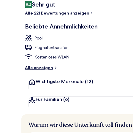
Bewertungen
Sehr gut
8,2
8,2 von 10.
Alle 221 Bewertungen anzeigen
Innenpool, A
Beliebte Annehmlichkeiten
Pool
Flughafentransfer
Kostenloses WLAN
Alle anzeigen
Wichtigste Merkmale
(12)
Für Familien
(6)
Warum wir diese Unterkunft toll finden