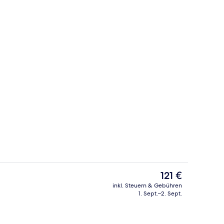
Mittagessen und Abendessen
Kostenlose Toilettenartikel, Haartro
Der
121 €
aktuelle
inkl. Steuern & Gebühren
Preis
1. Sept.–2. Sept.
 Unterkunft
Fitnessbereich
beträgt
121 €.