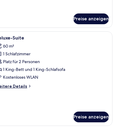
er
eibettzimmer
Preise anzeigen
roßen Bett, einem Schreibtisch und einer Sitzecke.
le
Ein modernes Hotelzimmer mit einem großen 
4
eluxe-Suite
otos
60 m²
ür
1 Schlafzimmer
eluxe-
uite
Platz für 2 Personen
nzeigen
1 King-Bett und 1 King-Schlafsofa
Kostenloses WLAN
itere
itere Details
tails
r
luxe-
ite
Preise anzeigen