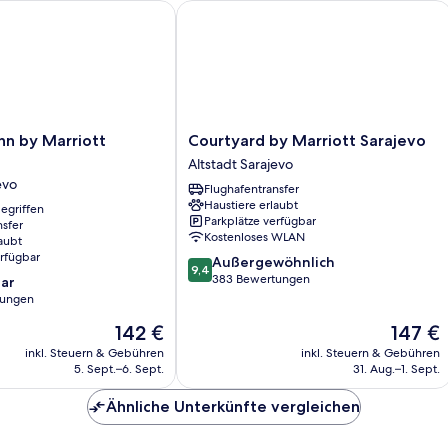
 by Marriott Sarajevo
Courtyard by Marriott Sarajevo
Courtyard
nn by Marriott
Courtyard by Marriott Sarajevo
by
Altstadt Sarajevo
Marriott
evo
Flughafentransfer
Sarajevo
Haustiere erlaubt
egriffen
Altstadt
Parkplätze verfügbar
nsfer
Sarajevo
Kostenloses WLAN
aubt
erfügbar
9.4
Außergewöhnlich
9,4
von
383 Bewertungen
ar
10,
tungen
Außergewöhnlich,
Der
Der
142 €
147 €
383
Preis
Preis
Bewertungen
inkl. Steuern & Gebühren
inkl. Steuern & Gebühren
beträgt
beträgt
5. Sept.–6. Sept.
31. Aug.–1. Sept.
142 €
147 €
Ähnliche Unterkünfte vergleichen