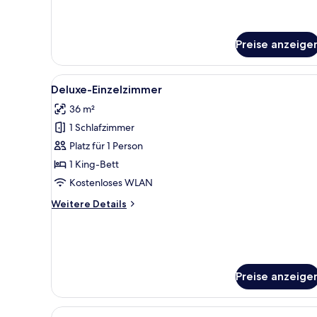
Preise anzeige
Alle
Ein Hotelzimmer mit einem gro
8
Deluxe-Einzelzimmer
Fotos
36 m²
für
1 Schlafzimmer
Deluxe-
Einzelzimmer
Platz für 1 Person
anzeigen
1 King-Bett
Kostenloses WLAN
Weitere
Weitere Details
Details
für
Deluxe-
Einzelzimmer
Preise anzeige