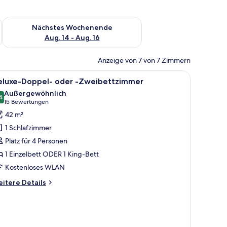
es Wochenende, Aug. 7 - Aug. 9.
Überprüfe die Verfügbarkeit für nächstes Wochenende, Aug. 1
Nächstes Wochenende
Aug. 14 - Aug. 16
Anzeige von 7 von 7 Zimmern
le
Ein modernes Hotelzimmer mit einem großen Be
6
eluxe-Doppel- oder -Zweibettzimmer
otos
Außergewöhnlich
ür
4
9,4 von 10
(15
15 Bewertungen
eluxe-
Bewertungen)
42 m²
oppel-
1 Schlafzimmer
der
Platz für 4 Personen
1 Einzelbett ODER 1 King-Bett
weibettzimmer
Kostenloses WLAN
nzeigen
itere
itere Details
tails
r
luxe-
ppel-