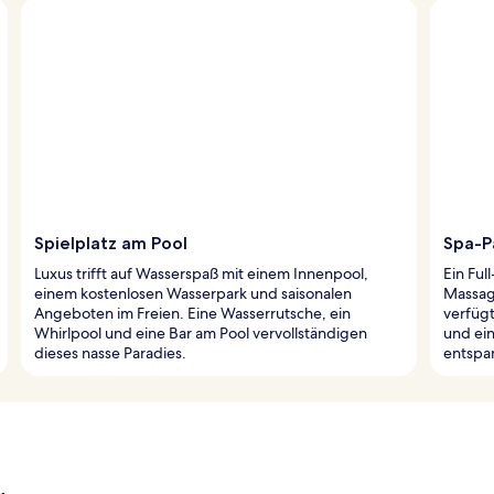
Spielplatz am Pool
Spa-P
Luxus trifft auf Wasserspaß mit einem Innenpool,
Ein Ful
einem kostenlosen Wasserpark und saisonalen
Massag
Angeboten im Freien. Eine Wasserrutsche, ein
verfüg
Whirlpool und eine Bar am Pool vervollständigen
und ei
dieses nasse Paradies.
entspa