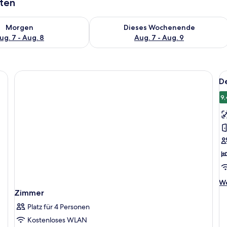
aten
 - Aug. 7.
 Verfügbarkeit für morgen, Aug. 7 - Aug. 8.
Überprüfe die Verfügbarkeit für dies
Morgen
Dieses Wochenende
ug. 7 - Aug. 8
Aug. 7 - Aug. 9
ttischen, Schreibtisch, Stuhl und einem großen Fenster.
Al
D
F
f
9,
D
D
o
-
Z
a
We
We
De
Zimmer
fü
Platz für 4 Personen
De
Do
Kostenloses WLAN