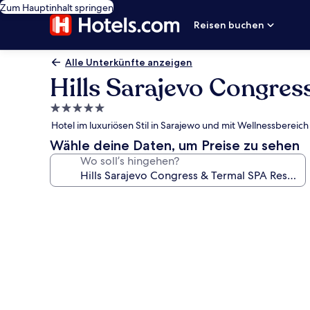
Zum Hauptinhalt springen
Reisen buchen
Alle Unterkünfte anzeigen
Hills Sarajevo Congres
5.0-
Sterne-
Hotel im luxuriösen Stil in Sarajewo und mit Wellnessberei
Unterkunft
Wähle deine Daten, um Preise zu sehen
Wo soll’s hingehen?
Fotogalerie
von
Hills
Sarajevo
Congress
&