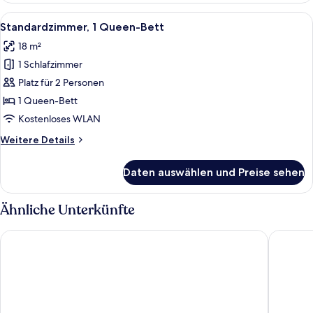
Alle
Ein Hotelzimmer mit einem Bett, einem
7
Standardzimmer, 1 Queen-Bett
Fotos
18 m²
für
1 Schlafzimmer
Standardzimmer,
1
Platz für 2 Personen
Queen-
1 Queen-Bett
Bett
Kostenloses WLAN
anzeigen
Weitere
Weitere Details
Details
für
Daten auswählen und Preise sehen
Standardzimmer,
1
Queen-
Ähnliche Unterkünfte
Bett
Novotel Aachen City
Motel O