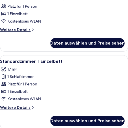
Fotos
Schlafsofa
Platz für 1 Person
für
1 Einzelbett
Standardzimmer,
1 Einzelbett,
Kostenloses WLAN
barrierefrei
Weitere
Weitere Details
anzeigen
Details
für
Daten auswählen und Preise sehen
Standardzimmer,
1 Einzelbett,
barrierefrei
Alle
Ein Hotelzimmer mit einem Bett, einem
5
Standardzimmer, 1 Einzelbett
Fotos
17 m²
für
1 Schlafzimmer
Standardzimmer,
1 Einzelbett
Platz für 1 Person
anzeigen
1 Einzelbett
Kostenloses WLAN
Weitere
Weitere Details
Details
für
Daten auswählen und Preise sehen
Standardzimmer,
1 Einzelbett