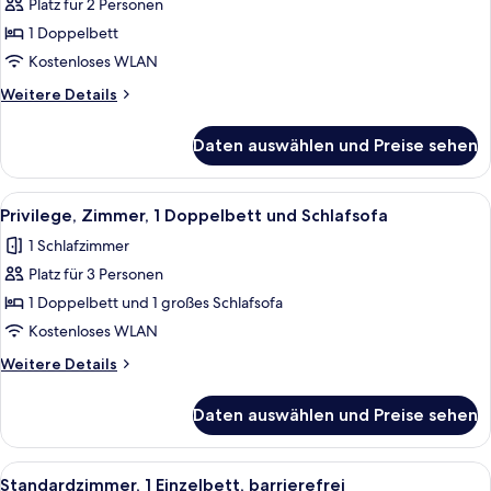
1
Platz für 2 Personen
Doppelbett
1 Doppelbett
anzeigen
Kostenloses WLAN
Weitere
Weitere Details
Details
für
Daten auswählen und Preise sehen
Standardzimmer,
1
Doppelbett
Alle
Ein Hotelzimmer mit einer Sitzecke, ei
11
Privilege, Zimmer, 1 Doppelbett und Schlafsofa
Fotos
1 Schlafzimmer
für
Platz für 3 Personen
Privilege,
Zimmer,
1 Doppelbett und 1 großes Schlafsofa
1 Doppelbett
Kostenloses WLAN
und
Weitere
Weitere Details
Schlafsofa
Details
anzeigen
für
Daten auswählen und Preise sehen
Privilege,
Zimmer,
1 Doppelbett
Alle
Ein Hotelzimmer mit Bett, Nachttisch,
7
und
Standardzimmer, 1 Einzelbett, barrierefrei