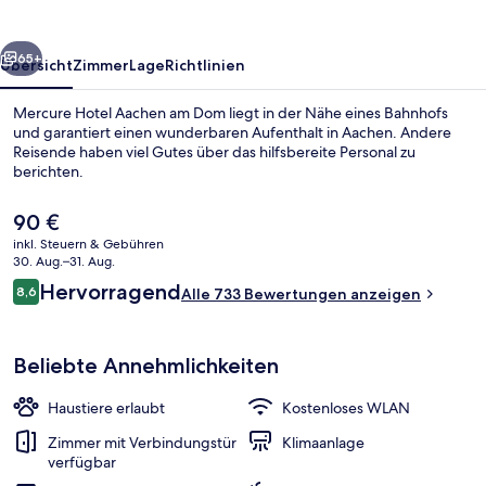
Dom
rück
Weiter
65+
Übersicht
Zimmer
Lage
Richtlinien
Mercure Hotel Aachen am Dom liegt in der Nähe eines Bahnhofs
und garantiert einen wunderbaren Aufenthalt in Aachen. Andere
Reisende haben viel Gutes über das hilfsbereite Personal zu
berichten.
Der
90 €
aktuelle
inkl. Steuern & Gebühren
Preis
30. Aug.–31. Aug.
beträgt
Bewertungen
Hervorragend
8,6
Blick von der Unterkunft
Alle 733 Bewertungen anzeigen
90 €.
8,6 von 10.
Beliebte Annehmlichkeiten
Haustiere erlaubt
Kostenloses WLAN
Zimmer mit Verbindungstür
Klimaanlage
verfügbar