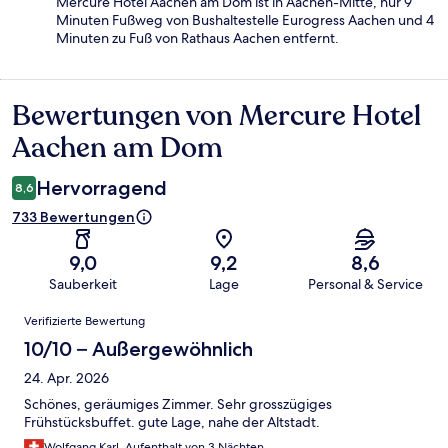
Mercure Hotel Aachen am Dom ist in Aachen-Mitte, nur 9
Minuten Fußweg von Bushaltestelle Eurogress Aachen und 4
Minuten zu Fuß von Rathaus Aachen entfernt.
Bewertungen von Mercure Hotel
Bewertungen
Aachen am Dom
Hervorragend
8,6
733 Bewertungen
9,0
9,2
8,6
Sauberkeit
Lage
Personal & Service
Bewertungen
Verifizierte Bewertung
10/10 – Außergewöhnlich
24. Apr. 2026
Schönes, geräumiges Zimmer. Sehr grosszügiges
Frühstücksbuffet. gute Lage, nahe der Altstadt.
Wolfgang Karl, Aufenthalt von 3 Nächten