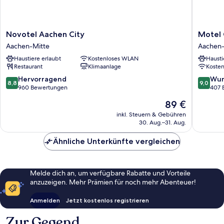
Novotel
Motel
Novotel Aachen City
Motel
Aachen
One
Aachen-Mitte
Aachen-
City
Aachen
Haustiere erlaubt
Kostenloses WLAN
Hausti
Aachen-
Aachen-
Restaurant
Klimaanlage
Koste
Mitte
Mitte
8.8
9.0
Hervorragend
Wun
8,8
9,0
von
von
960 Bewertungen
407 
10,
10,
Der
89 €
Hervorragend,
Wunder
Preis
960
407
inkl. Steuern & Gebühren
beträgt
30. Aug.–31. Aug.
Bewertungen
Bewert
89 €
Ähnliche Unterkünfte vergleichen
Melde dich an, um verfügbare Rabatte und Vorteile
anzuzeigen. Mehr Prämien für noch mehr Abenteuer!
Anmelden
Jetzt kostenlos registrieren
Zur Gegend