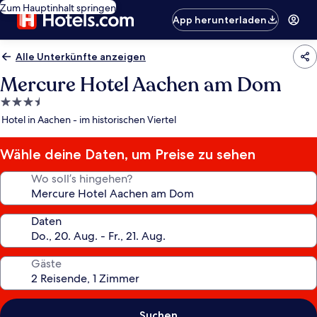
Zum Hauptinhalt springen
App herunterladen
Alle Unterkünfte anzeigen
Mercure Hotel Aachen am Dom
3.5-
Sterne-
Hotel in Aachen - im historischen Viertel
Unterkunft
Wähle deine Daten, um Preise zu sehen
Wo soll’s hingehen?
Daten
Gäste
Suchen