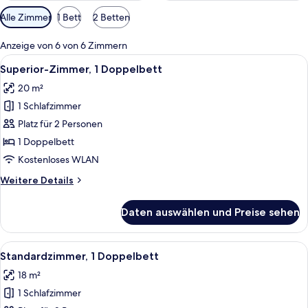
Verfügbare
Alle Zimmer
1 Bett
2 Betten
Filter
für
Anzeige von 6 von 6 Zimmern
Zimmer
Alle
Superior-Zimmer, 1 Doppelbett | Alle
6
Superior-Zimmer, 1 Doppelbett
Fotos
20 m²
für
1 Schlafzimmer
Superior-
Zimmer,
Platz für 2 Personen
1
1 Doppelbett
Doppelbett
Kostenloses WLAN
anzeigen
Weitere
Weitere Details
Details
für
Daten auswählen und Preise sehen
Superior-
Zimmer,
1
Alle
Standardzimmer, 1 Doppelbett | Aller
8
Doppelbett
Standardzimmer, 1 Doppelbett
Fotos
18 m²
für
1 Schlafzimmer
Standardzimmer,