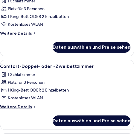
1 Schlafzimmer
Standard-
Doppel-
Platz für 3 Personen
oder
1 King-Bett ODER 2 Einzelbetten
-
Kostenloses WLAN
Zweibettzimmer
Weitere
Weitere Details
anzeigen
Details
für
Daten auswählen und Preise sehen
Standard-
Doppel-
oder
Alle
Ein Hotelzimmer mit zwei Betten, ein
11
-
Comfort-Doppel- oder -Zweibettzimmer
Fotos
Zweibettzimmer
1 Schlafzimmer
für
Platz für 3 Personen
Comfort-
Doppel-
1 King-Bett ODER 2 Einzelbetten
oder
Kostenloses WLAN
-
Weitere
Weitere Details
Zweibettzimmer
Details
anzeigen
für
Daten auswählen und Preise sehen
Comfort-
Doppel-
oder