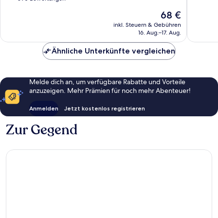
10,
Regensburg
Bewert
Der
68 €
Wunderbar,
Preis
390
inkl. Steuern & Gebühren
beträgt
16. Aug.–17. Aug.
Bewertungen
68 €
Ähnliche Unterkünfte vergleichen
Melde dich an, um verfügbare Rabatte und Vorteile
anzuzeigen. Mehr Prämien für noch mehr Abenteuer!
Anmelden
Jetzt kostenlos registrieren
Zur Gegend