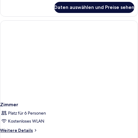
für
Daten auswählen und Preise sehen
Business-
Einzelzimmer
Zimmer
Platz für 6 Personen
Kostenloses WLAN
Weitere
Weitere Details
Details