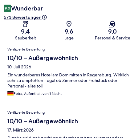
Wunderbar
9,0
573 Bewertungen
9,4
9,6
9,0
Sauberkeit
Lage
Personal & Service
Bewertungen
Verifizierte Bewertung
10/10 – Außergewöhnlich
10. Juli 2026
Ein wunderbares Hotel am Dom mitten in Regensburg. Wirklich
sehr zu empfehlen - egal ob Zimmer oder Frühstück oder
Personal - alles toll
Petra, Aufenthalt von 1 Nacht
Verifizierte Bewertung
10/10 – Außergewöhnlich
17. März 2026
Durch und durch positiver Aufenthalt mit zuvorkommendem