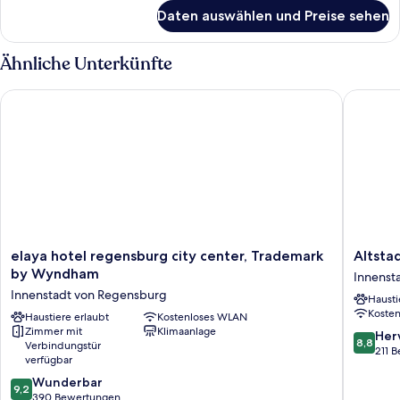
für
Daten auswählen und Preise sehen
Zimmer
Ähnliche Unterkünfte
elaya hotel regensburg city center, Trademark by Wyndham
Altstadt
elaya
Altstadt
elaya hotel regensburg city center, Trademark
Altsta
hotel
Arch
by Wyndham
Innenst
regensburg
Innenst
Innenstadt von Regensburg
Hausti
city
von
Koste
center,
Haustiere erlaubt
Kostenloses WLAN
Regens
Zimmer mit
Klimaanlage
Trademark
8.8
Her
8,8
Verbindungstür
by
von
211 
verfügbar
Wyndham
10,
9.2
Innenstadt
Wunderbar
Hervorr
9,2
von
von
390 Bewertungen
211