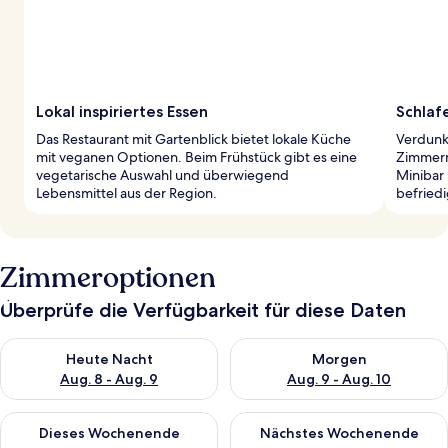
Lokal inspiriertes Essen
Schlaf
Das Restaurant mit Gartenblick bietet lokale Küche
Verdunk
mit veganen Optionen. Beim Frühstück gibt es eine
Zimmern
vegetarische Auswahl und überwiegend
Minibar
Lebensmittel aus der Region.
befried
Zimmeroptionen
Überprüfe die Verfügbarkeit für diese Daten
Überprüfe die Verfügbarkeit für heute Nacht, Aug. 8 - Aug. 9.
Überprüfe die Verfügbarkeit f
Heute Nacht
Morgen
Aug. 8 - Aug. 9
Aug. 9 - Aug. 10
Überprüfe die Verfügbarkeit für dieses Wochenende, Aug. 14 -
Überprüfe die Verfügbarkeit f
Dieses Wochenende
Nächstes Wochenende