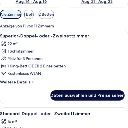
Aug. 14 - Aug. 16
Aug. 21 - Aug. 23
Verfügbare
Alle Zimmer
1 Bett
2 Betten
Filter
für
Anzeige von 11 von 11 Zimmern
Zimmer
Alle
Ein Hotelzimmer mit einem großen Bett
18
Superior-Doppel- oder -Zweibettzimmer
Fotos
22 m²
für
1 Schlafzimmer
Superior-
Doppel-
Platz für 3 Personen
oder
1 King-Bett ODER 2 Einzelbetten
-
Kostenloses WLAN
Zweibettzimmer
Weitere
Weitere Details
anzeigen
Details
für
Daten auswählen und Preise sehen
Superior-
Doppel-
oder
Alle
Ein Hotelzimmer mit zwei Betten, eine
10
-
Standard-Doppel- oder -Zweibettzimmer
Fotos
Zweibettzimmer
16 m²
für