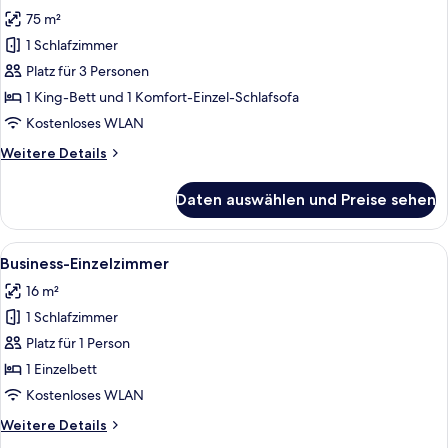
für
75 m²
Komfort-
Suite
1 Schlafzimmer
mit
Platz für 3 Personen
Domblick
1 King-Bett und 1 Komfort-Einzel-Schlafsofa
anzeigen
Kostenloses WLAN
Weitere
Weitere Details
Details
für
Daten auswählen und Preise sehen
Komfort-
Suite
mit
Alle
Ein ordentlich bezogenes Bett mit wei
9
Domblick
Business-Einzelzimmer
Fotos
16 m²
für
1 Schlafzimmer
Business-
Einzelzimmer
Platz für 1 Person
anzeigen
1 Einzelbett
Kostenloses WLAN
Weitere
Weitere Details
Details