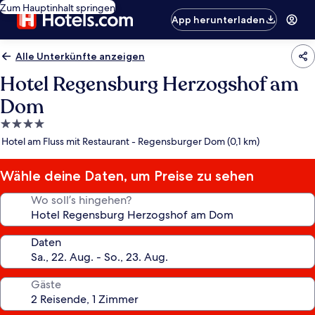
Zum Hauptinhalt springen
App herunterladen
Alle Unterkünfte anzeigen
Hotel Regensburg Herzogshof am
Dom
4.0-
Sterne-
Hotel am Fluss mit Restaurant - Regensburger Dom (0,1 km)
Unterkunft
Wähle deine Daten, um Preise zu sehen
Wo soll’s hingehen?
Daten
Gäste