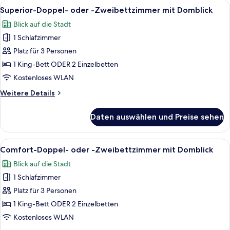
Alle
Ein Hotelzimmer mit einem großen Bett
18
-
Superior-Doppel- oder -Zweibettzimmer mit Domblick
Fotos
Zweibettzimmer
Blick auf die Stadt
für
1 Schlafzimmer
Superior-
Doppel-
Platz für 3 Personen
oder
1 King-Bett ODER 2 Einzelbetten
-
Kostenloses WLAN
Zweibettzimmer
Weitere
Weitere Details
mit
Details
Domblick
für
Daten auswählen und Preise sehen
Superior-
anzeigen
Doppel-
oder
Alle
Ein Hotelzimmer mit einem großen Bet
12
-
Comfort-Doppel- oder -Zweibettzimmer mit Domblick
Fotos
Zweibettzimmer
Blick auf die Stadt
mit
für
Domblick
1 Schlafzimmer
Comfort-
Doppel-
Platz für 3 Personen
oder
1 King-Bett ODER 2 Einzelbetten
-
Kostenloses WLAN
Zweibettzimmer