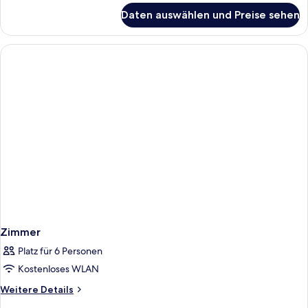
für
Daten auswählen und Preise sehen
Zimmer
Zimmer
Platz für 6 Personen
Kostenloses WLAN
Weitere
Weitere Details
Details