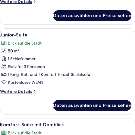
Weitere
Weitere Details
mit
Details
Domblick
für
Daten auswählen und Preise sehen
Comfort-
anzeigen
Doppel-
oder
Alle
Ein Hotelzimmer mit Holzboden, einem
13
-
Junior-Suite
Fotos
Zweibettzimmer
Blick auf die Stadt
mit
für
Domblick
50 m²
Junior-
Suite
1 Schlafzimmer
anzeigen
Platz für 3 Personen
1 King-Bett und 1 Komfort-Einzel-Schlafsofa
Kostenloses WLAN
Weitere
Weitere Details
Details
für
Daten auswählen und Preise sehen
Junior-
Suite
Alle
Ein modernes Wohnzimmer mit einer Co
18
Komfort-Suite mit Domblick
Fotos
Blick auf die Stadt