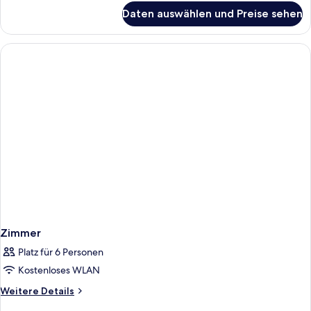
für
Daten auswählen und Preise sehen
Zimmer
Zimmer
Platz für 6 Personen
Kostenloses WLAN
Weitere
Weitere Details
Details