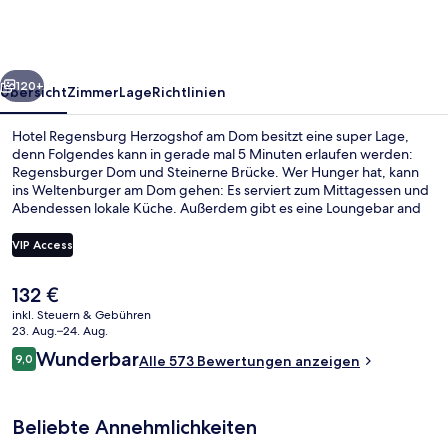
am
Dom
rück
Weiter
120+
Übersicht
Zimmer
Lage
Richtlinien
Hotel Regensburg Herzogshof am Dom besitzt eine super Lage,
denn Folgendes kann in gerade mal 5 Minuten erlaufen werden:
Regensburger Dom und Steinerne Brücke. Wer Hunger hat, kann
ins Weltenburger am Dom gehen: Es serviert zum Mittagessen und
Abendessen lokale Küche. Außerdem gibt es eine Loungebar and
eine Terrasse.
VIP Access
Der
132 €
Junior-Suite | Minibar, Zimmersafe, Sc
aktuelle
inkl. Steuern & Gebühren
Preis
23. Aug.–24. Aug.
beträgt
Bewertungen
Wunderbar
9,0
Alle 573 Bewertungen anzeigen
132 €.
9,0 von 10.
Beliebte Annehmlichkeiten