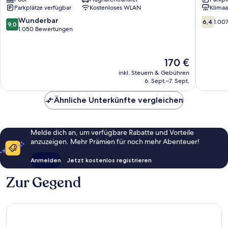
Brisbane
Airport
Parkplätze verfügbar
Kostenloses WLAN
Klimaa
Airport
Hendra
9.0
6.4
Wunderbar
6,4
1.00
9,0
von
von
1.050 Bewertungen
10,
10,
Wunderbar,
1.007
1.050
Bewert
Der
170 €
Bewertungen
Preis
inkl. Steuern & Gebühren
beträgt
6. Sept.–7. Sept.
170 €
Ähnliche Unterkünfte vergleichen
Melde dich an, um verfügbare Rabatte und Vorteile
anzuzeigen. Mehr Prämien für noch mehr Abenteuer!
Anmelden
Jetzt kostenlos registrieren
Zur Gegend