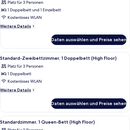
Zweibettzimmer,
Platz für 3 Personen
Mehrere
1 Doppelbett und 1 Einzelbett
Betten
Kostenloses WLAN
anzeigen
Weitere
Weitere Details
Details
für
Daten auswählen und Preise sehen
Standard-
Zweibettzimmer,
Mehrere
Alle
Standard-Zweibettzimmer, 1 Doppelbett
1
Betten
Standard-Zweibettzimmer, 1 Doppelbett (High Floor)
Fotos
Platz für 3 Personen
für
1 Doppelbett
Standard-
Zweibettzimmer,
Kostenloses WLAN
1
Weitere
Weitere Details
Doppelbett
Details
für
(High
Daten auswählen und Preise sehen
Standard-
Floor)
Zweibettzimmer,
anzeigen
1
Alle
Ein Hotelzimmer mit einem großen Bett
1
Doppelbett
Standardzimmer, 1 Queen-Bett (High Floor)
Fotos
(High