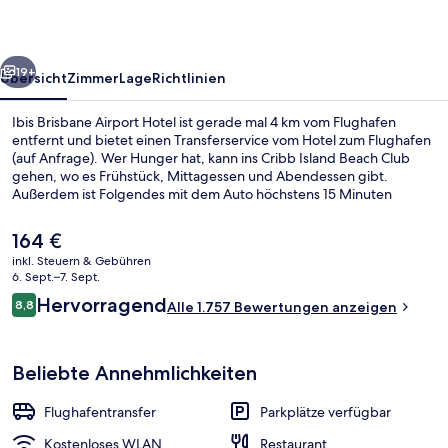
rück
Weiter
19+
Übersicht
Zimmer
Lage
Richtlinien
Ibis Brisbane Airport Hotel ist gerade mal 4 km vom Flughafen
entfernt und bietet einen Transferservice vom Hotel zum Flughafen
(auf Anfrage). Wer Hunger hat, kann ins Cribb Island Beach Club
gehen, wo es Frühstück, Mittagessen und Abendessen gibt.
Außerdem ist Folgendes mit dem Auto höchstens 15 Minuten
entfernt: Royal Brisbane & Women's Hospital und Brisbane
Showgrounds. Anderen Reisenden gefallen das hilfsbereite
Der
164 €
Personal und das Restaurant sehr gut.
aktuelle
inkl. Steuern & Gebühren
Preis
6. Sept.–7. Sept.
Außenbereich
beträgt
Bewertungen
Hervorragend
8,8
Alle 1.757 Bewertungen anzeigen
164 €.
8,8 von 10.
Beliebte Annehmlichkeiten
Flughafentransfer
Parkplätze verfügbar
Kostenloses WLAN
Restaurant