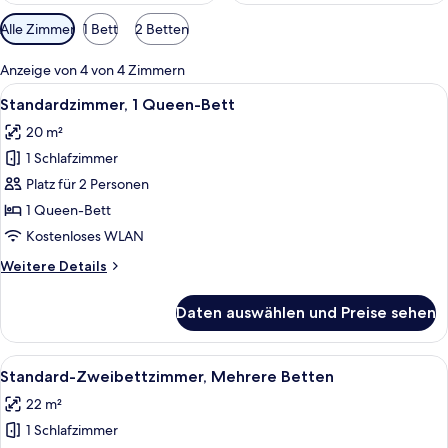
Verfügbare
Alle Zimmer
1 Bett
2 Betten
Filter
für
Anzeige von 4 von 4 Zimmern
Zimmer
Alle
Ein Hotelzimmer mit einem großen Bett
3
Standardzimmer, 1 Queen-Bett
Fotos
20 m²
für
1 Schlafzimmer
Standardzimmer,
1
Platz für 2 Personen
Queen-
1 Queen-Bett
Bett
Kostenloses WLAN
anzeigen
Weitere
Weitere Details
Details
für
Daten auswählen und Preise sehen
Standardzimmer,
1
Queen-
Alle
Ein Hotelzimmer mit zwei Betten, eine
4
Bett
Standard-Zweibettzimmer, Mehrere Betten
Fotos
22 m²
für
1 Schlafzimmer
Standard-