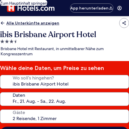
Zum Hauptinhalt springen
App herunterladen
Alle Unterkünfte anzeigen
ibis Brisbane Airport Hotel
3.5-
Sterne-
Brisbane Hotel mit Restaurant, in unmittelbarer Nähe zum
Unterkunft
Kongresszentrum
Wähle deine Daten, um Preise zu sehen
Wo soll’s hingehen?
Daten
Gäste