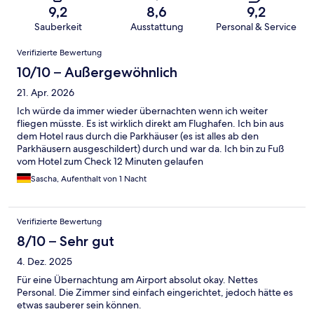
9,2
8,6
9,2
Sauberkeit
Ausstattung
Personal & Service
Bewertungen
Verifizierte Bewertung
10/10 – Außergewöhnlich
21. Apr. 2026
Ich würde da immer wieder übernachten wenn ich weiter
fliegen müsste. Es ist wirklich direkt am Flughafen. Ich bin aus
dem Hotel raus durch die Parkhäuser (es ist alles ab den
Parkhäusern ausgeschildert) durch und war da. Ich bin zu Fuß
vom Hotel zum Check 12 Minuten gelaufen
Sascha, Aufenthalt von 1 Nacht
Verifizierte Bewertung
8/10 – Sehr gut
4. Dez. 2025
Für eine Übernachtung am Airport absolut okay. Nettes
Personal. Die Zimmer sind einfach eingerichtet, jedoch hätte es
etwas sauberer sein können.