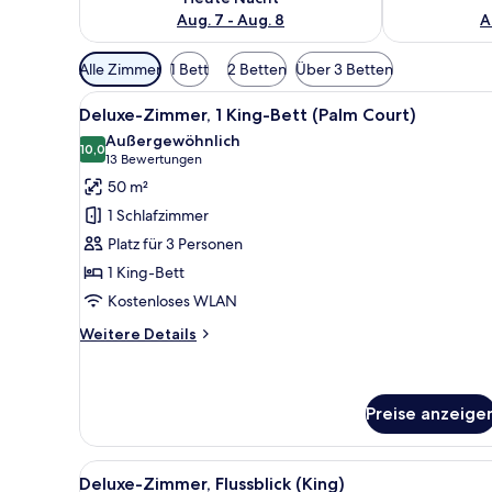
Aug. 7 - Aug. 8
A
Verfügbare
Alle Zimmer
1 Bett
2 Betten
Über 3 Betten
Filter
Alle
Ein modernes Hotelzimmer mit 
für
6
Deluxe-Zimmer, 1 King-Bett (Palm Court)
Fotos
Zimmer
Außergewöhnlich
für
10,0
10,0 von 10
(13
13 Bewertungen
Deluxe-
Bewertungen)
50 m²
Zimmer,
1 Schlafzimmer
1 King-
Platz für 3 Personen
Bett
1 King-Bett
(Palm
Kostenloses WLAN
Court)
anzeigen
Weitere
Weitere Details
Details
für
Deluxe-
Zimmer,
Preise anzeige
1 King-
Bett
Alle
Ein modernes Hotelzimmer mit g
(Palm
5
Deluxe-Zimmer, Flussblick (King)
Court)