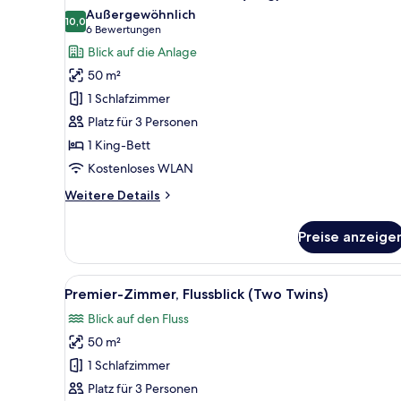
Fotos
Außergewöhnlich
für
10,0
10,0 von 10
(6
6 Bewertungen
Deluxe-
Bewertungen)
Blick auf die Anlage
Zimmer,
50 m²
Flussblick
1 Schlafzimmer
(King)
Platz für 3 Personen
anzeigen
1 King-Bett
Kostenloses WLAN
Weitere
Weitere Details
Details
für
Preise anzeige
Deluxe-
Zimmer,
Flussblick
Alle
Ein modernes Hotelzimmer mit z
6
(King)
Premier-Zimmer, Flussblick (Two Twins)
Fotos
Blick auf den Fluss
für
50 m²
Premier-
Zimmer,
1 Schlafzimmer
Flussblick
Platz für 3 Personen