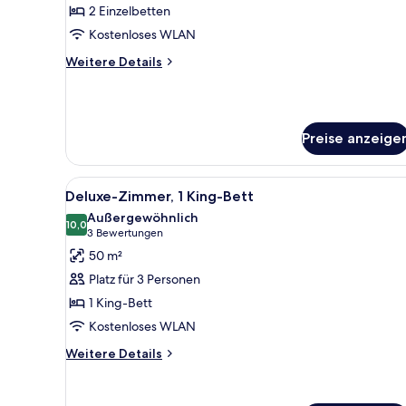
(Two
2 Einzelbetten
Twins)
Kostenloses WLAN
anzeigen
Weitere
Weitere Details
Details
für
Premier-
Zimmer,
Preise anzeige
Flussblick
(Two
Twins)
Alle
Ein Hotelzimmer mit einem groß
5
Deluxe-Zimmer, 1 King-Bett
Fotos
Außergewöhnlich
für
10,0
10,0 von 10
(3
3 Bewertungen
Deluxe-
Bewertungen)
50 m²
Zimmer,
Platz für 3 Personen
1 King-
1 King-Bett
Bett
Kostenloses WLAN
anzeigen
Weitere
Weitere Details
Details
für
Deluxe-