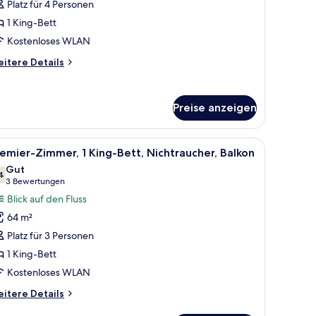
ite,
Platz für 4 Personen
1 King-Bett
chlafzimmer,
Kostenloses WLAN
ussblick
itere
itere Details
nzeigen
tails
r
ur
Preise anzeigen
asons,
ecutive-
ite,
 durch transparente Vorhänge.
, einer Sitzecke mit Stuhl und kleinem Tisch und Blick auf die Stadt durch 
le
Ein modernes Hotelzimmer mit einem großen Bet
6
emier-Zimmer, 1 King-Bett, Nichtraucher, Balkon
otos
hlafzimmer,
Gut
ussblick
ür
4
7,4 von 10
(3
3 Bewertungen
remier-
Bewertungen)
Blick auf den Fluss
immer,
64 m²
King-
Platz für 3 Personen
ett,
1 King-Bett
ichtraucher,
Kostenloses WLAN
alkon
nzeigen
itere
itere Details
tails