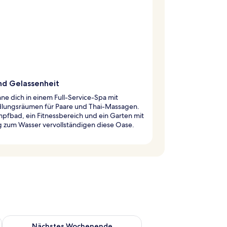
nd Gelassenheit
e dich in einem Full-Service-Spa mit
lungsräumen für Paare und Thai-Massagen.
pfbad, ein Fitnessbereich und ein Garten mit
 zum Wasser vervollständigen diese Oase.
es Wochenende, Aug. 7 - Aug. 9.
Überprüfe die Verfügbarkeit für nächstes Wochenende, Aug. 1
Nächstes Wochenende