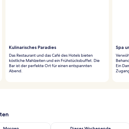
Kulinarisches Paradies
Spa u
Das Restaurant und das Café des Hotels bieten
Verwöhn
köstliche Mahlzeiten und ein Frühstücksbuffet. Die
Behand
Bar ist der perfekte Ort für einen entspannten
Ein Dam
Abend.
Zugang
aten
 - Aug. 8.
 Verfügbarkeit für morgen, Aug. 8 - Aug. 9.
Überprüfe die Verfügbarkeit für dies
Morgen
Dieses Wochenende