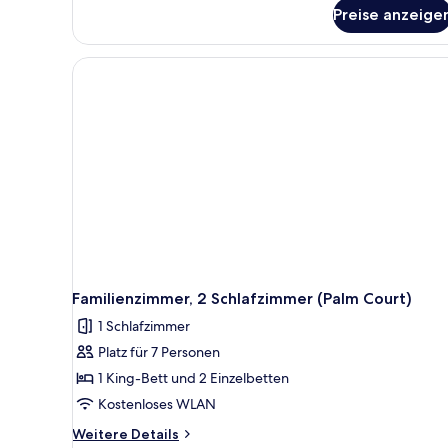
Zimmer,
Preise anzeige
1 King-
Bett
Familienzimmer, 2 Schlafzimmer (Palm Court)
1 Schlafzimmer
Platz für 7 Personen
1 King-Bett und 2 Einzelbetten
Kostenloses WLAN
Weitere
Weitere Details