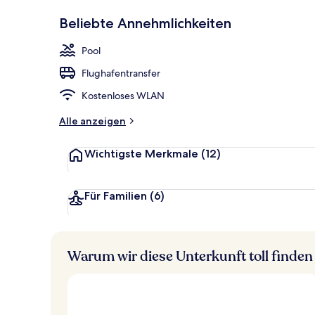
p
Sehr
3 Außenpools
Beliebte Annehmlichkeiten
beliebt
b
e
Pool
w
e
Flughafentransfer
r
t
Kostenloses WLAN
e
t
Alle anzeigen
Wichtigste Merkmale
(12)
Für Familien
(6)
Warum wir diese Unterkunft toll finden