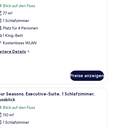
otos
ins)
Blick auf den Fluss
ür
77 m²
our
easons,
1 Schlafzimmer
immer,
Platz für 4 Personen
ussblick
1 King-Bett
nzeigen
Kostenloses WLAN
itere
itere Details
tails
r
ur
asons,
Preise anzeigen
mmer,
ussblick
chaft.
oßen Bett, einem Flachbildfernseher, einer Sitzecke mit Tisch und Blick auf 
le
Ein modernes Hotelzimmer mit großem Fenster 
8
ur Seasons, Executive-Suite, 1 Schlafzimmer,
otos
ussblick
ür
Blick auf den Fluss
our
110 m²
easons,
1 Schlafzimmer
xecutive-