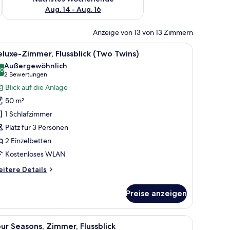
Aug. 14 - Aug. 16
Anzeige von 13 von 13 Zimmern
men und einer Sitzecke mit einem kleinen Tisch und Stühlen.
oßen Bett, einem Flachbildfernseher, einem Balkon mit Blick auf Palmen und
le
Ein modernes Hotelzimmer mit großem Fernseher
5
luxe-Zimmer, Flussblick (Two Twins)
otos
Außergewöhnlich
ür
,0
10,0 von 10
(2
2 Bewertungen
eluxe-
Bewertungen)
Blick auf die Anlage
immer,
50 m²
ussblick
1 Schlafzimmer
Two
Platz für 3 Personen
wins)
2 Einzelbetten
nzeigen
Kostenloses WLAN
itere
itere Details
tails
r
Preise anzeigen
luxe-
mmer,
ussblick
ss.
roßen Bett, einem Fernseher, einem Balkon mit Blick auf hohe Gebäude und
le
Ein modernes Hotelzimmer mit einem großen Be
5
wo
ur Seasons, Zimmer, Flussblick