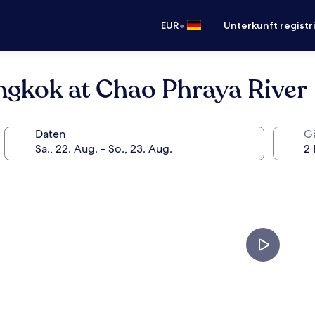
•
EUR
Unterkunft registr
ngkok at Chao Phraya River
Daten
G