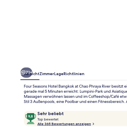
Chao
Phraya
River
71+
Übersicht
Zimmer
Lage
Richtlinien
Four Seasons Hotel Bangkok at Chao Phraya River besitzt 
gerade mal 5 Minuten erreicht: Lumpini-Park und Asiatique
Massagen verwöhnen lassen und im Coffeeshop/Café etwas e
Stil 3 Außenpools, eine Poolbar und einen Fitnessbereich. 
Bewertungen
9,8
Sehr beliebt
T
von
Top bewertet
o
Alle 365 Bewertungen anzeigen
10,