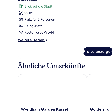
Stadtblick
für
Blick auf die Stadt
Comfort-
22 m²
Doppelzimmer,
Platz für 2 Personen
1 King-
Bett,
1 King-Bett
Nichtraucher,
Kostenloses WLAN
Stadtblick
Weitere
Weitere Details
anzeigen
Details
für
Preise anzeige
Comfort-
Doppelzimmer,
1 King-
Ähnliche Unterkünfte
Bett,
Nichtraucher,
Stadtblick
Wyndham Garden Kassel
Golden Tulip 
Wyndham
Golden
Wyndham Garden Kassel
Golden Tuli