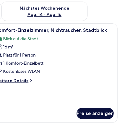
es Wochenende, Aug. 7 - Aug. 9.
Überprüfe die Verfügbarkeit für nächstes Wochenende, Aug. 1
Nächstes Wochenende
Aug. 14 - Aug. 16
rhängen.
h, Stuhl und Fernseher an der Wand.
le
Comfort-Einzelzimmer, Nichtraucher, Stadtbli
8
mfort-Einzelzimmer, Nichtraucher, Stadtblick
otos
Blick auf die Stadt
ür
16 m²
omfort-
inzelzimmer,
Platz für 1 Person
ichtraucher,
1 Komfort-Einzelbett
tadtblick
Kostenloses WLAN
nzeigen
itere
itere Details
tails
r
mfort-
nzelzimmer,
chtraucher,
Preise anzeigen
adtblick
pgeeigneter Arbeitsplatz