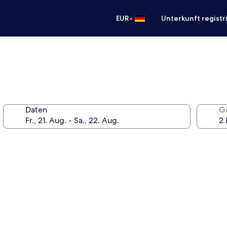
•
EUR
Unterkunft registr
Daten
G