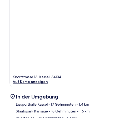
Knorrstrasse 13, Kassel, 34134
Auf Karte anzeigen
In der Umgebung
Eissporthalle Kassel
- 17 Gehminuten
- 1.4 km
Staatspark Karlsaue
- 18 Gehminuten
- 1.6 km
Kar
Auestadion
- 20 Gehminuten
- 1.7 km