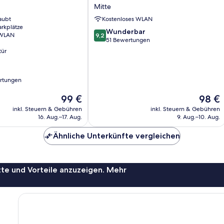
House
Mitte
Kassel
aubt
Kostenloses WLAN
Mitte
arkplätze
9.2
Wunderbar
 WLAN
9,2
von
51 Bewertungen
10,
tür
Wunderbar,
51
Bewertungen
rtungen
Der
Der
99 €
98 €
Preis
Preis
inkl. Steuern & Gebühren
inkl. Steuern & Gebühren
beträgt
beträgt
16. Aug.–17. Aug.
9. Aug.–10. Aug.
99 €
98 €
Ähnliche Unterkünfte vergleichen
te und Vorteile anzuzeigen. Mehr