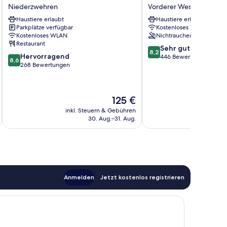
Gude
Hotel
Niederzwehren
Vorderer Westen
Niederzwehren
Vorderer
Haustiere erlaubt
Haustiere erlaubt
Westen
Parkplätze verfügbar
Kostenloses WLAN
Kostenloses WLAN
Nichtraucher
Restaurant
8.2
Sehr gut
8,2
8.6
Hervorragend
von
446 Bewertungen
8,6
von
268 Bewertungen
10,
10,
Sehr
Hervorragend,
gut,
268
446
Der
125 €
Bewertungen
Bewertungen
Preis
inkl. Steuern & Gebühren
inkl. S
beträgt
30. Aug.–31. Aug.
125 €
Anmelden
Jetzt kostenlos registrieren