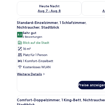
Überprüfe die Verfügbarkeit für heute Nacht, Aug. 7
Überprüfe die
Heute Nacht
Aug. 7 - Aug. 8
A
Alle
Ein Schlafzimmer mit einem Be
8
Standard-Einzelzimmer, 1 Schlafzimmer,
Fotos
Nichtraucher, Stadtblick
für
Sehr gut
8,0
Standard-
8,0 von 10
(2
2 Bewertungen
Einzelzimmer,
Bewertungen)
Blick auf die Stadt
1
16 m²
Schlafzimmer,
Platz für 1 Person
Nichtraucher,
1 Komfort-Einzelbett
Stadtblick
Kostenloses WLAN
anzeigen
Weitere
Weitere Details
Details
für
Preise anzeige
Standard-
Einzelzimmer,
1
Alle
Comfort-Doppelzimmer, 1 King-
16
Schlafzimmer,
Comfort-Doppelzimmer, 1 King-Bett, Nichtraucher
Fotos
Nichtraucher,
Stadtblick