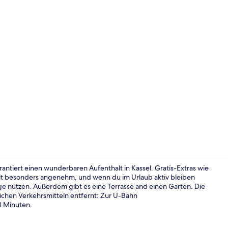
Comfort-Einz
rantiert einen wunderbaren Aufenthalt in Kassel. Gratis-Extras wie
t besonders angenehm, und wenn du im Urlaub aktiv bleiben
 nutzen. Außerdem gibt es eine Terrasse and einen Garten. Die
Comfort-Einz
lichen Verkehrsmitteln entfernt: Zur U-Bahn
8 Minuten.