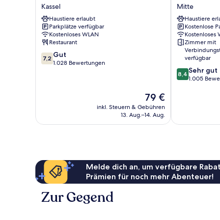
Garden
Tulip
Kassel
Mitte
Kassel
Kassel
Haustiere erlaubt
Haustiere erl
Kassel
Hotel
Parkplätze verfügbar
Kostenlose P
Reiss
Kostenloses WLAN
Kostenloses
Mitte
Restaurant
Zimmer mit
Verbindungs
7.2
Gut
verfügbar
7,2
von
1.028 Bewertungen
8.4
Sehr gut
10,
8,4
von
1.005 Bewe
Gut,
10,
1.028
Der
79 €
Sehr
Bewertungen
Preis
gut,
inkl. Steuern & Gebühren
beträgt
1.005
13. Aug.–14. Aug.
79 €
Bewertungen
Melde dich an, um verfügbare Rabat
Prämien für noch mehr Abenteuer!
Zur Gegend