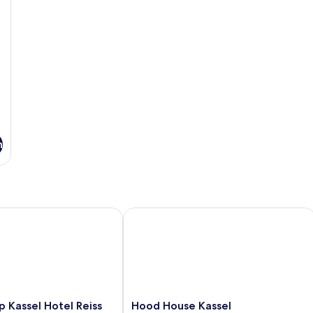
Stadtblick
n
Kassel Hotel Reiss
Hood House Kassel
Hood
p Kassel Hotel Reiss
Hood House Kassel