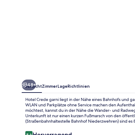
48+
Übersicht
Zimmer
Lage
Richtlinien
Hotel Crede garni liegt in der Nähe eines Bahnhofs und ga
WLAN und Parkplätze ohne Service machen den Aufenthal
möchtest, kannst du in der Nähe die Wander- und Radwege
Unterkunft ist nur einen kurzen Fußmarsch von den öffent
(Straßenbahnhaltestelle Bahnhof Niederzwehren) sind es 
Bewertungen
Hervorragend
8,6