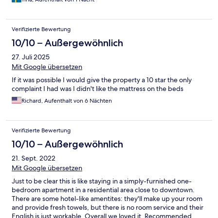
Verifizierte Bewertung
10/10 – Außergewöhnlich
27. Juli 2025
Mit Google übersetzen
If it was possible I would give the property a 10 star the only
complaint I had was I didn't like the mattress on the beds
Richard, Aufenthalt von 6 Nächten
Verifizierte Bewertung
10/10 – Außergewöhnlich
21. Sept. 2022
Mit Google übersetzen
Just to be clear this is like staying in a simply-furnished one-
bedroom apartment in a residential area close to downtown.
There are some hotel-like amentites: they'll make up your room
and provide fresh towels, but there is no room service and their
English is just workable. Overall we loved it. Recommended,