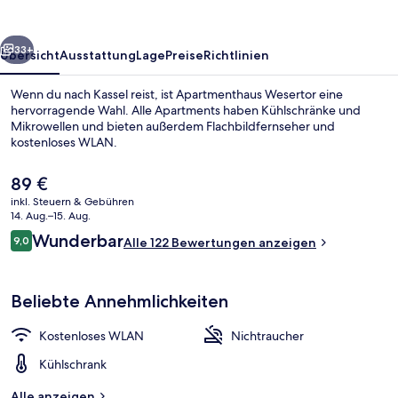
rück
Weiter
33+
Übersicht
Ausstattung
Lage
Preise
Richtlinien
Wenn du nach Kassel reist, ist Apartmenthaus Wesertor eine
hervorragende Wahl. Alle Apartments haben Kühlschränke und
Mikrowellen und bieten außerdem Flachbildfernseher und
kostenloses WLAN.
Der
89 €
aktuelle
inkl. Steuern & Gebühren
Preis
14. Aug.–15. Aug.
beträgt
Bewertungen
Wunderbar
9,0
Eingangsbereich
Alle 122 Bewertungen anzeigen
89 €.
9,0 von 10.
Beliebte Annehmlichkeiten
Kostenloses WLAN
Nichtraucher
Kühlschrank
Alle anzeigen