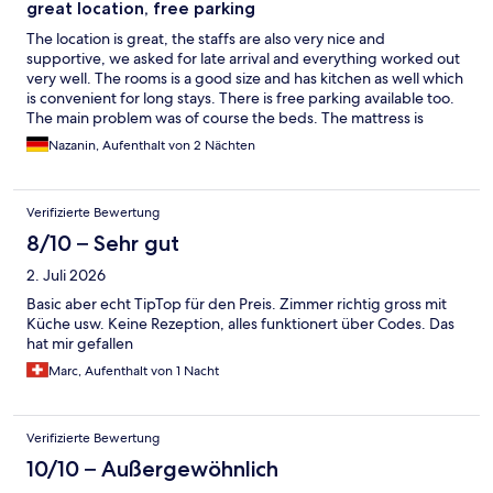
great location, free parking
The location is great, the staffs are also very nice and
supportive, we asked for late arrival and everything worked out
very well. The rooms is a good size and has kitchen as well which
is convenient for long stays. There is free parking available too.
The main problem was of course the beds. The mattress is
extremely uncomfortable, the pillows too, we have difficulties
Nazanin, Aufenthalt von 2 Nächten
sleeping the first night and we got additional pillows the second
night, but we decided to end our stays there and move to
another hotel nearby the oldtown for the third and fourth night
Verifizierte Bewertung
as we realised the beds and the pillows are not comfortable at
all. Perhaps the management would like o add some extras
8/10 – Sehr gut
there to ensure the sleep quality will be there too.
2. Juli 2026
Basic aber echt TipTop für den Preis. Zimmer richtig gross mit
Küche usw. Keine Rezeption, alles funktionert über Codes. Das
hat mir gefallen
Marc, Aufenthalt von 1 Nacht
Verifizierte Bewertung
10/10 – Außergewöhnlich