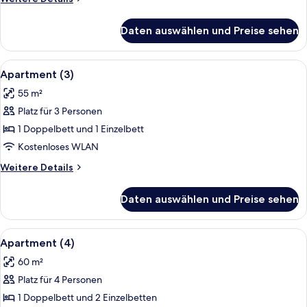
Details
für
Daten auswählen und Preise sehen
Grand-
Doppelzimmer
Alle
Ein Hotelzimmer mit einem großen Bet
7
Apartment (3)
Fotos
55 m²
für
Platz für 3 Personen
Apartment
(3)
1 Doppelbett und 1 Einzelbett
anzeigen
Kostenloses WLAN
Weitere
Weitere Details
Details
für
Daten auswählen und Preise sehen
Apartment
(3)
Alle
Allergikerbettwaren, Schreibtisch, Bü
7
Apartment (4)
Fotos
60 m²
für
Platz für 4 Personen
Apartment
(4)
1 Doppelbett und 2 Einzelbetten