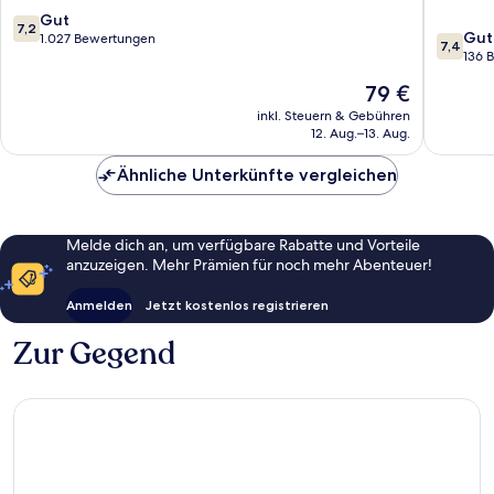
Mitte
7.2
Gut
7,2
7.4
Gut
von
1.027 Bewertungen
7,4
von
136 
10,
10,
Gut,
Der
79 €
Gut,
1.027
Preis
136
inkl. Steuern & Gebühren
Bewertungen
beträgt
12. Aug.–13. Aug.
Bewert
79 €
Ähnliche Unterkünfte vergleichen
Melde dich an, um verfügbare Rabatte und Vorteile
anzuzeigen. Mehr Prämien für noch mehr Abenteuer!
Anmelden
Jetzt kostenlos registrieren
Zur Gegend