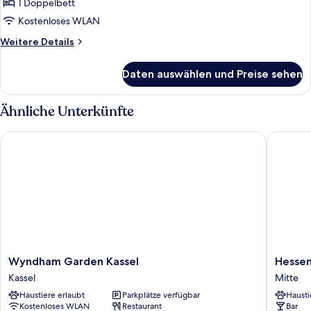
Doppelzimmer
1 Doppelbett
anzeigen
Kostenloses WLAN
Weitere
Weitere Details
Details
für
Daten auswählen und Preise sehen
Standard-
Doppelzimmer
Ähnliche Unterkünfte
Wyndham Garden Kassel
Hessenl
Wyndham
Hessenl
Wyndham Garden Kassel
Hessen
Garden
Hotel
Kassel
Mitte
Kassel
by
Haustiere erlaubt
Parkplätze verfügbar
Hausti
Kassel
Stay
Kostenloses WLAN
Restaurant
Bar
Aweso