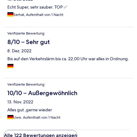
sfeer maken. Er zijn 2 eetkamerstoelen met armleuningen.
Echt Super, sehr sauber. TOP ✅
Kastuimte zat: per persoon is een ruime hang-/legkast
Serhat, Aufenthalt von 1 Nacht
aanwezig. Erg aangenaam: bij aankomst zijn er een pak
koffiefilters, een fles afwasmiddel, vaatdoekje en
schoonmaaksponsje (bedoeld als afwasborstel) en een
theedoek in de keuken, en in de badkamer een zeeppompje.
Verifizierte Bewertung
Kortom: behoorlijk compleet maar erg basis. En alles is nieuw,
8/10 – Sehr gut
werkt en doet het goed. Ontbijt is geweldig: keuze zat en toch
niet overdadig. Koffie is verrukkelijk. Deuren zijn met een
8. Dez. 2022
cijfercode te openen. Knopjes zijn met afdekplaatje
Bis auf den Verkehrslärm bis ca. 22.00 Uhr war alles in Ordnung.
afgeschermd.
Verifizierte Bewertung
10/10 – Außergewöhnlich
13. Nov. 2022
Alles gut ,gerne wieder
Uwe, Aufenthalt von 1 Nacht
Alle 122 Bewertungen anzeigen