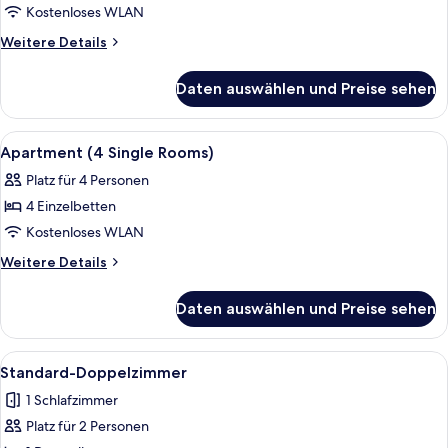
anzeigen
Kostenloses WLAN
Weitere
Weitere Details
Details
für
Daten auswählen und Preise sehen
Apartment
(4)
Alle
Ein Schlafzimmer mit einem hölzernen
6
Apartment (4 Single Rooms)
Fotos
Platz für 4 Personen
für
4 Einzelbetten
Apartment
(4
Kostenloses WLAN
Single
Weitere
Weitere Details
Rooms)
Details
für
anzeigen
Daten auswählen und Preise sehen
Apartment
(4
Single
Alle
Allergikerbettwaren, Schreibtisch, Bü
1
Rooms)
Standard-Doppelzimmer
Fotos
1 Schlafzimmer
für
Platz für 2 Personen
Standard-