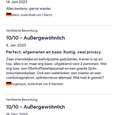
14. Juni 2023
Alles bestens, gerne wieder.
Mario, Aufenthalt von 1 Nacht
Verifizierte Bewertung
10/10 – Außergewöhnlich
8. Jan. 2023
Perfect, afgemeten en basis. Rustig, veel privacy.
Zeer vriendelijke en behulpzame gastdames. Kamer is op en
top, alles is er, maar erg basis: uitgekiend voor 2 personen. Wel
erg luxe: een filterkoffiezetapparaat en een goede 2pits-
inductiekookplaat. Ook een waterkoker, een toaster en een
combimagnetron, splinternieuw allemaal. Wat heb ik gemist?
Een gerieflijke fauteuil of zitbankje, overgordijnen, en een
Angelique, Aufenthalt von 5 Nächten
goede mok. Qua servies is er van alles 2: diner-, ontbijt- en
soepborden, kop en schotel, 2 kleine limonade glazen, 2 wijn-
en 2 champagneglazen. De trekgordijnen (zowel aan de
Verifizierte Bewertung
bovenkant als onderkant in hoogte verstelbaar) geven geen
sfeer. Dichten trouwens wel goed af: ook bij daglicht is de
10/10 – Außergewöhnlich
kamer goed donker. Alleen als de rolgordijnen open zijn, wordt
18. Dez. 2022
er niets afgeschermd. Vitrage o.i.d. of overgordijnen zou meer