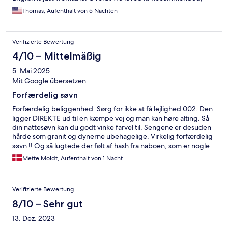
especially if you might spend some evenings at home.
Thomas, Aufenthalt von 5 Nächten
Verifizierte Bewertung
4/10 – Mittelmäßig
5. Mai 2025
Mit Google übersetzen
Forfærdelig søvn
Forfærdelig beliggenhed. Sørg for ikke at få lejlighed 002. Den
ligger DIREKTE ud til en kæmpe vej og man kan høre alting. Så
din nattesøvn kan du godt vinke farvel til. Sengene er desuden
hårde som granit og dynerne ubehagelige. Virkelig forfærdelig
søvn !! Og så lugtede der følt af hash fra naboen, som er nogle
ungdoms boliger.
Mette Moldt, Aufenthalt von 1 Nacht
Verifizierte Bewertung
8/10 – Sehr gut
13. Dez. 2023