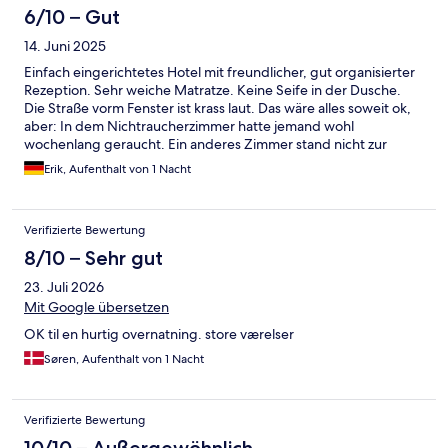
6/10 – Gut
14. Juni 2025
Einfach eingerichtetes Hotel mit freundlicher, gut organisierter
Rezeption. Sehr weiche Matratze. Keine Seife in der Dusche.
Die Straße vorm Fenster ist krass laut. Das wäre alles soweit ok,
aber: In dem Nichtraucherzimmer hatte jemand wohl
wochenlang geraucht. Ein anderes Zimmer stand nicht zur
Verfügung. Der Gestank hat mir den Aufenthalt komplett
Erik, Aufenthalt von 1 Nacht
verdorben.
Verifizierte Bewertung
8/10 – Sehr gut
23. Juli 2026
Mit Google übersetzen
OK til en hurtig overnatning. store værelser
Søren, Aufenthalt von 1 Nacht
Verifizierte Bewertung