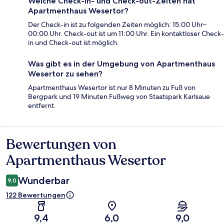
Welche Check-in- und Check-out-Zeiten hat
Apartmenthaus Wesertor?
Der Check-in ist zu folgenden Zeiten möglich: 15:00 Uhr–
00:00 Uhr. Check-out ist um 11:00 Uhr. Ein kontaktloser Check-
in und Check-out ist möglich.
Was gibt es in der Umgebung von Apartmenthaus
Wesertor zu sehen?
Apartmenthaus Wesertor ist nur 8 Minuten zu Fuß von
Bergpark und 19 Minuten Fußweg von Staatspark Karlsaue
entfernt.
Bewertungen von
Bewertungen
Apartmenthaus Wesertor
Wunderbar
9,0
122 Bewertungen
9,4
6,0
9,0