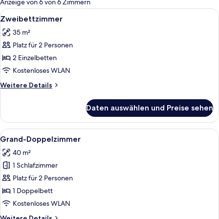
Anzeige von 6 von 6 Zimmern
Zimmer
Alle
Zweibettzimmer | Allergikerbettwaren,
5
Zweibettzimmer
Fotos
35 m²
für
Platz für 2 Personen
Zweibettzimmer
anzeigen
2 Einzelbetten
Kostenloses WLAN
Weitere
Weitere Details
Details
für
Daten auswählen und Preise sehen
Zweibettzimmer
Alle
Allergikerbettwaren, Schreibtisch, Bü
5
Grand-Doppelzimmer
Fotos
40 m²
für
1 Schlafzimmer
Grand-
Doppelzimmer
Platz für 2 Personen
anzeigen
1 Doppelbett
Kostenloses WLAN
Weitere
Weitere Details