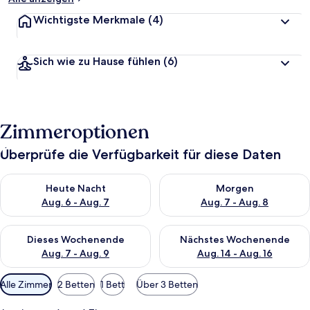
Wichtigste Merkmale
(4)
Sich wie zu Hause fühlen
(6)
Zimmeroptionen
Überprüfe die Verfügbarkeit für diese Daten
Überprüfe die Verfügbarkeit für heute Nacht, Aug. 6 - Aug. 7.
Überprüfe die Verfügbarkeit f
Heute Nacht
Morgen
Aug. 6 - Aug. 7
Aug. 7 - Aug. 8
Überprüfe die Verfügbarkeit für dieses Wochenende, Aug. 7 - 
Überprüfe die Verfügbarkeit f
Dieses Wochenende
Nächstes Wochenende
Aug. 7 - Aug. 9
Aug. 14 - Aug. 16
Verfügbare
Alle Zimmer
2 Betten
1 Bett
Über 3 Betten
Filter
für