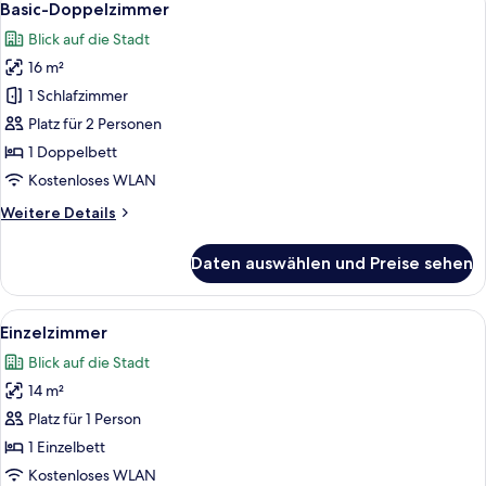
6
Basic-Doppelzimmer
Fotos
Blick auf die Stadt
für
16 m²
Basic-
Doppelzimmer
1 Schlafzimmer
anzeigen
Platz für 2 Personen
1 Doppelbett
Kostenloses WLAN
Weitere
Weitere Details
Details
für
Daten auswählen und Preise sehen
Basic-
Doppelzimmer
Alle
Ein modernes Hotelzimmer mit Bett, N
5
Einzelzimmer
Fotos
Blick auf die Stadt
für
14 m²
Einzelzimmer
anzeigen
Platz für 1 Person
1 Einzelbett
Kostenloses WLAN