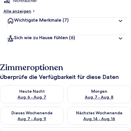
Nichtraucher
Alle anzeigen
Wichtigste Merkmale
(7)
Sich wie zu Hause fühlen
(6)
Zimmeroptionen
Überprüfe die Verfügbarkeit für diese Daten
Überprüfe die Verfügbarkeit für heute Nacht, Aug. 6 - Aug. 7.
Überprüfe die Verfügbarkeit f
Heute Nacht
Morgen
Aug. 6 - Aug. 7
Aug. 7 - Aug. 8
Überprüfe die Verfügbarkeit für dieses Wochenende, Aug. 7 - 
Überprüfe die Verfügbarkeit f
Dieses Wochenende
Nächstes Wochenende
Aug. 7 - Aug. 9
Aug. 14 - Aug. 16
Alle
Ein modernes Hotelzimmer mit einem g