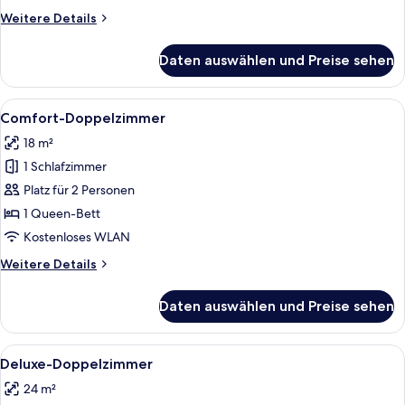
Weitere
Weitere Details
Details
für
Daten auswählen und Preise sehen
Einzelzimmer
Alle
Ein modernes Schlafzimmer mit einem 
10
Comfort-Doppelzimmer
Fotos
18 m²
für
1 Schlafzimmer
Comfort-
Doppelzimmer
Platz für 2 Personen
anzeigen
1 Queen-Bett
Kostenloses WLAN
Weitere
Weitere Details
Details
für
Daten auswählen und Preise sehen
Comfort-
Doppelzimmer
Alle
Ein Hotelzimmer mit Bett, Schreibtisch
6
Deluxe-Doppelzimmer
Fotos
24 m²
für