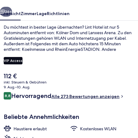
rück
Weiter
36+
Übersicht
Zimmer
Lage
Richtlinien
Du möchtest in bester Lage übernachten? Lint Hotel ist nur 5
Autominuten entfernt von: Kölner Dom und Lanxess Arena. Zu den
Gratisleistungen gehören WLAN und Internetzugang per Kabel.
Außerdem ist Folgendes mit dem Auto höchstens 15 Minuten
entfernt: Koelnmesse und RheinEnergieSTADION. Andere
Reisende lieben das hilfsbereite Personal. Die öffentlichen
Verkehrsmittel sind nur einen kurzen Fußmarsch entfernt: Zur
VIP Access
Stadtbahn-Haltestelle Heumarkt sind es 4 Minuten und zur
Stadtbahn-Haltestelle Deutzer Freiheit 13 Minuten.
Der
112 €
Tägliches nach Wunsch zubereitetes 
aktuelle
inkl. Steuern & Gebühren
Preis
9. Aug.–10. Aug.
beträgt
Bewertungen
Hervorragend
8,8
Alle 273 Bewertungen anzeigen
112 €.
8,8 von 10.
Beliebte Annehmlichkeiten
Haustiere erlaubt
Kostenloses WLAN