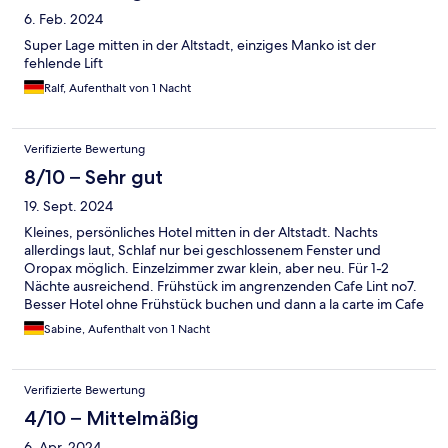
6. Feb. 2024
Super Lage mitten in der Altstadt, einziges Manko ist der
fehlende Lift
Ralf, Aufenthalt von 1 Nacht
Verifizierte Bewertung
8/10 – Sehr gut
19. Sept. 2024
Kleines, persönliches Hotel mitten in der Altstadt. Nachts
allerdings laut, Schlaf nur bei geschlossenem Fenster und
Oropax möglich. Einzelzimmer zwar klein, aber neu. Für 1-2
Nächte ausreichend. Frühstück im angrenzenden Cafe Lint no7.
Besser Hotel ohne Frühstück buchen und dann a la carte im Cafe
bestellen. Es gibt dort tolle Sachen, die aber im Hotelfrühstück
Sabine, Aufenthalt von 1 Nacht
nicht inklusive sind!
Verifizierte Bewertung
4/10 – Mittelmäßig
6. Apr. 2024