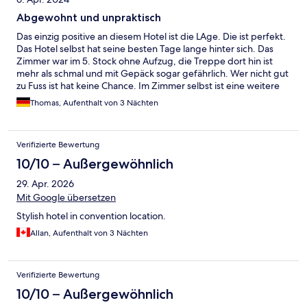
Abgewohnt und unpraktisch
Das einzig positive an diesem Hotel ist die LAge. Die ist perfekt.
Das Hotel selbst hat seine besten Tage lange hinter sich. Das
Zimmer war im 5. Stock ohne Aufzug, die Treppe dort hin ist
mehr als schmal und mit Gepäck sogar gefährlich. Wer nicht gut
zu Fuss ist hat keine Chance. Im Zimmer selbst ist eine weitere
sehr steile und schmale Treppe zum Schlafbereich. Hier findet
Thomas, Aufenthalt von 3 Nächten
man ein viel zu schmales Bett, welches völlig durchgelegen war.
Bei der Buchung gibt es weder einen Hinweis auf die 5
Stockwerke noch darauf dass das Zimmer weitere
Verifizierte Bewertung
Hühnerleitern hat. Es ist auch kein Doppelbett sondern eher ein
französisches Bett. Ansonsten ist das Zimmer abgewohnt und
10/10 – Außergewöhnlich
vieles defekt. Es gibt zwie mini Fernseher, einer davon viel fast
29. Apr. 2026
von der Wand und zeigte nur die Hälfte der Programmen an.
Das gesammte Zimmer hat Dachschrägen und dadurch so gut
Mit Google übersetzen
wie kein Platz. Im Bad ebenso, aufrecht stehen in der Wanne
Stylish hotel in convention location.
zum Duschen ist schon fast ein Problem. Das Frühstück ist sehr
einfach gehalten und könnte deutlich mehr Auswahl haben. Die
Allan, Aufenthalt von 3 Nächten
Rezeption ist nur sporadisch besetzt auch dies ist nicht
zeitgemäß.
Verifizierte Bewertung
10/10 – Außergewöhnlich