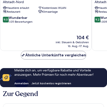
Altstadt-Nord
Altstad
am
Alter
Haustiere erlaubt
Kostenloses WLAN
Hausti
Dom
Markt
Restaurant
Klimaanlage
Restau
Altstadt-
Altstadt
Nord
Nord
9.0
9.2
Wunderbar
Wun
9,0
9,2
von
von
1.011 Bewertungen
1.00
10,
10,
Wunderbar,
Wunder
1.011
1.009
Der
104 €
Bewertungen
Bewert
Preis
inkl. Steuern & Gebühren
beträgt
16. Aug.–17. Aug.
104 €
Ähnliche Unterkünfte vergleichen
Melde dich an, um verfügbare Rabatte und Vorteile
anzuzeigen. Mehr Prämien für noch mehr Abenteuer!
Anmelden
Jetzt kostenlos registrieren
Zur Gegend