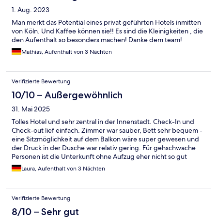
1. Aug. 2023
Man merkt das Potential eines privat geführten Hotels inmitten
von Köln. Und Kaffee können sie!! Es sind die Kleinigkeiten , die
den Aufenthalt so besonders machen! Danke dem team!
Mathias, Aufenthalt von 3 Nächten
Verifizierte Bewertung
10/10 – Außergewöhnlich
31. Mai 2025
Tolles Hotel und sehr zentral in der Innenstadt. Check-In und
Check-out lief einfach. Zimmer war sauber, Bett sehr bequem -
eine Sitzmöglichkeit auf dem Balkon wäre super gewesen und
der Druck in der Dusche war relativ gering. Für gehschwache
Personen ist die Unterkunft ohne Aufzug eher nicht so gut
geeignet. Alles in allem würde ich aber wiederkommen.
Laura, Aufenthalt von 3 Nächten
Verifizierte Bewertung
8/10 – Sehr gut