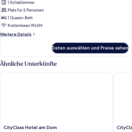
1 Schlafzimmer
Deluxe-
Doppelzimmer
Platz für 2 Personen
anzeigen
1 Queen-Bett
Kostenloses WLAN
Weitere
Weitere Details
Details
für
Daten auswählen und Preise sehen
Deluxe-
Doppelzimmer
Ähnliche Unterkünfte
CityClass Hotel am Dom
CityClas
CityClass
CityClas
CityClass Hotel am Dom
CityCl
Hotel
Hotel