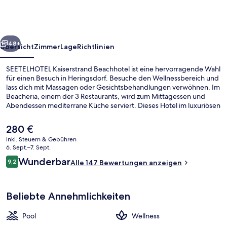
rück
Weiter
48+
Übersicht
Zimmer
Lage
Richtlinien
SEETELHOTEL Kaiserstrand Beachhotel ist eine hervorragende Wahl
für einen Besuch in Heringsdorf. Besuche den Wellnessbereich und
lass dich mit Massagen oder Gesichtsbehandlungen verwöhnen. Im
Beacheria, einem der 3 Restaurants, wird zum Mittagessen und
Abendessen mediterrane Küche serviert. Dieses Hotel im luxuriösen
Stil bietet als weitere Highlights einen Innenpool, eine Loungebar
sowie einen Fitnessbereich.
Der
280 €
aktuelle
inkl. Steuern & Gebühren
Preis
6. Sept.–7. Sept.
Doppelzimmer, Meerblick | Zimmersafe
beträgt
Bewertungen
Wunderbar
9,2
Alle 147 Bewertungen anzeigen
280 €.
9,2 von 10.
Beliebte Annehmlichkeiten
Pool
Wellness