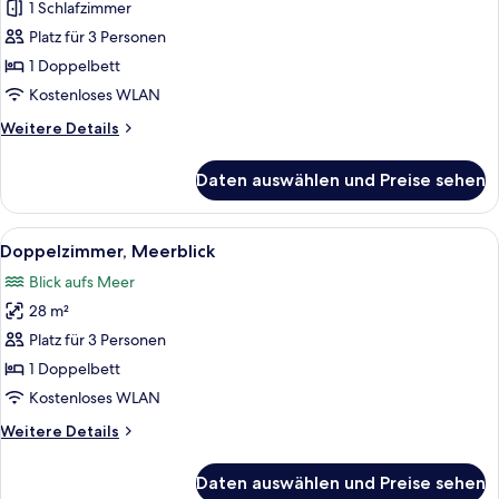
eingeschränkter
1 Schlafzimmer
Meerblick
Platz für 3 Personen
anzeigen
1 Doppelbett
Kostenloses WLAN
Weitere
Weitere Details
Details
für
Daten auswählen und Preise sehen
Doppelzimmer,
eingeschränkter
Meerblick
Alle
Ein modernes Wohnzimmer mit einem gr
3
Doppelzimmer, Meerblick
Fotos
Blick aufs Meer
für
28 m²
Doppelzimmer,
Meerblick
Platz für 3 Personen
anzeigen
1 Doppelbett
Kostenloses WLAN
Weitere
Weitere Details
Details
für
Daten auswählen und Preise sehen
Doppelzimmer,