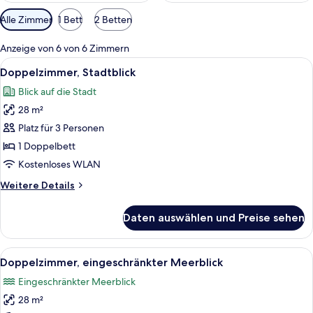
Verfügbare
Alle Zimmer
1 Bett
2 Betten
Filter
für
Anzeige von 6 von 6 Zimmern
Zimmer
Alle
Ein modernes Hotelzimmer mit einem B
3
Doppelzimmer, Stadtblick
Fotos
Blick auf die Stadt
für
28 m²
Doppelzimmer,
Stadtblick
Platz für 3 Personen
anzeigen
1 Doppelbett
Kostenloses WLAN
Weitere
Weitere Details
Details
für
Daten auswählen und Preise sehen
Doppelzimmer,
Stadtblick
Alle
Ein Hotelzimmer mit einem Bett, ein
4
Doppelzimmer, eingeschränkter Meerblick
Fotos
Eingeschränkter Meerblick
für
28 m²
Doppelzimmer,