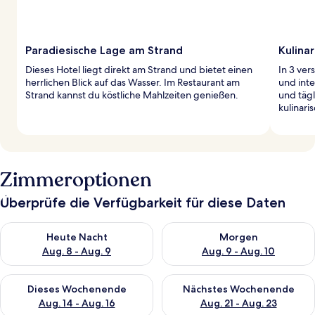
Paradiesische Lage am Strand
Kulinar
Dieses Hotel liegt direkt am Strand und bietet einen
In 3 ve
herrlichen Blick auf das Wasser. Im Restaurant am
und inte
Strand kannst du köstliche Mahlzeiten genießen.
und täg
kulinari
Zimmeroptionen
Überprüfe die Verfügbarkeit für diese Daten
Überprüfe die Verfügbarkeit für heute Nacht, Aug. 8 - Aug. 9.
Überprüfe die Verfügbarkeit f
Heute Nacht
Morgen
Aug. 8 - Aug. 9
Aug. 9 - Aug. 10
Überprüfe die Verfügbarkeit für dieses Wochenende, Aug. 14 -
Überprüfe die Verfügbarkeit f
Dieses Wochenende
Nächstes Wochenende
Aug. 14 - Aug. 16
Aug. 21 - Aug. 23