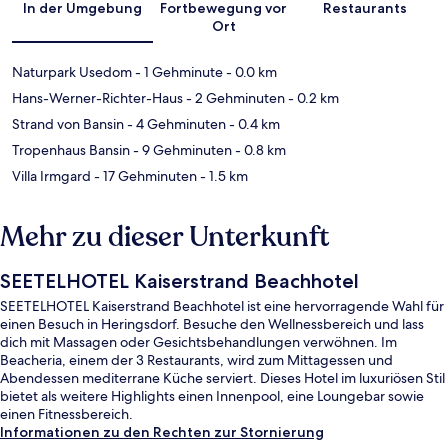
In der Umgebung
Fortbewegung vor
Restaurants
Ort
Naturpark Usedom
- 1 Gehminute
- 0.0 km
Hans-Werner-Richter-Haus
- 2 Gehminuten
- 0.2 km
Strand von Bansin
- 4 Gehminuten
- 0.4 km
Tropenhaus Bansin
- 9 Gehminuten
- 0.8 km
Villa Irmgard
- 17 Gehminuten
- 1.5 km
Mehr zu dieser Unterkunft
SEETELHOTEL Kaiserstrand Beachhotel
SEETELHOTEL Kaiserstrand Beachhotel ist eine hervorragende Wahl für
einen Besuch in Heringsdorf. Besuche den Wellnessbereich und lass
dich mit Massagen oder Gesichtsbehandlungen verwöhnen. Im
Beacheria, einem der 3 Restaurants, wird zum Mittagessen und
Abendessen mediterrane Küche serviert. Dieses Hotel im luxuriösen Stil
bietet als weitere Highlights einen Innenpool, eine Loungebar sowie
einen Fitnessbereich.
Informationen zu den Rechten zur Stornierung