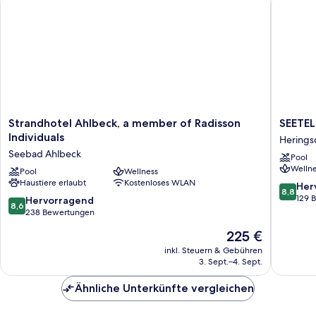
Strandhotel
SEETEL
Strandhotel Ahlbeck, a member of Radisson
SEETEL
Ahlbeck,
Strandh
Individuals
Herings
a
Atlantic
Seebad Ahlbeck
Pool
member
Herings
Wellne
of
Pool
Wellness
Haustiere erlaubt
Kostenloses WLAN
Radisson
8.8
Her
8,8
Individuals
von
129 
8.6
Hervorragend
8,6
Seebad
10,
von
238 Bewertungen
Ahlbeck
Hervorr
10,
Der
225 €
129
Hervorragend,
Preis
Bewert
238
inkl. Steuern & Gebühren
beträgt
3. Sept.–4. Sept.
Bewertungen
225 €
Ähnliche Unterkünfte vergleichen