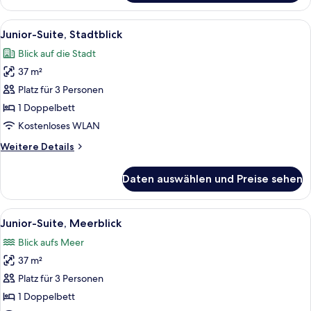
Meerblick
Alle
Ein modernes Hotelzimmer mit einem g
3
Junior-Suite, Stadtblick
Fotos
Blick auf die Stadt
für
37 m²
Junior-
Suite,
Platz für 3 Personen
Stadtblick
1 Doppelbett
anzeigen
Kostenloses WLAN
Weitere
Weitere Details
Details
für
Daten auswählen und Preise sehen
Junior-
Suite,
Stadtblick
Alle
Ein Hotelzimmer mit Bett, Sofa, Cou
3
Junior-Suite, Meerblick
Fotos
Blick aufs Meer
für
37 m²
Junior-
Suite,
Platz für 3 Personen
Meerblick
1 Doppelbett