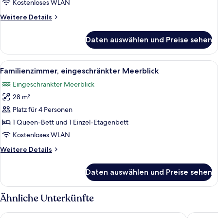
anzeigen
Kostenloses WLAN
Weitere
Weitere Details
Details
für
Daten auswählen und Preise sehen
Junior-
Suite,
Meerblick
Alle
Ein modernes Schlafzimmer mit Etagen
4
Familienzimmer, eingeschränkter Meerblick
Fotos
Eingeschränkter Meerblick
für
28 m²
Familienzimmer,
eingeschränkter
Platz für 4 Personen
Meerblick
1 Queen-Bett und 1 Einzel-Etagenbett
anzeigen
Kostenloses WLAN
Weitere
Weitere Details
Details
für
Daten auswählen und Preise sehen
Familienzimmer,
eingeschränkter
Meerblick
Ähnliche Unterkünfte
Strandhotel Ahlbeck, a member of Radisson Individuals
SEETELHO