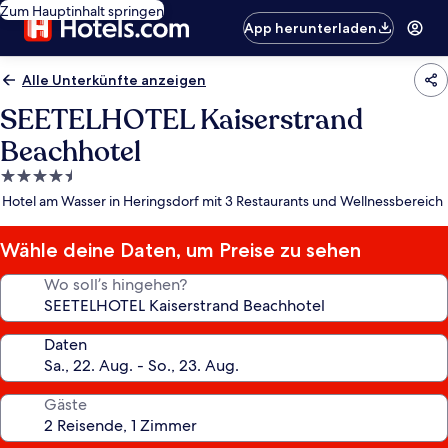
Zum Hauptinhalt springen
App herunterladen
Alle Unterkünfte anzeigen
SEETELHOTEL Kaiserstrand
Beachhotel
4.5-
Sterne-
Hotel am Wasser in Heringsdorf mit 3 Restaurants und Wellnessbereich
Unterkunft
Wähle deine Daten, um Preise zu sehen
Wo soll’s hingehen?
Daten
Gäste