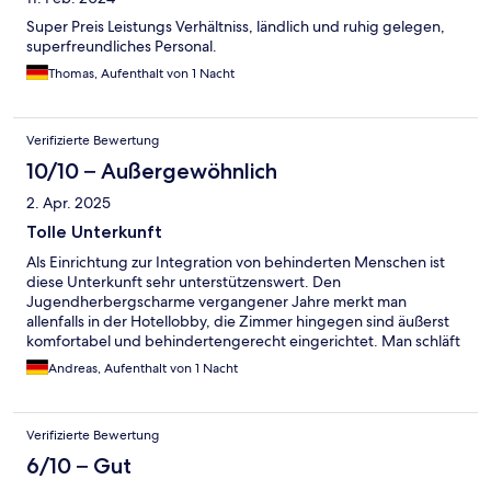
Super Preis Leistungs Verhältniss, ländlich und ruhig gelegen,
superfreundliches Personal.
Thomas, Aufenthalt von 1 Nacht
Verifizierte Bewertung
10/10 – Außergewöhnlich
2. Apr. 2025
Tolle Unterkunft
Als Einrichtung zur Integration von behinderten Menschen ist
diese Unterkunft sehr unterstützenswert. Den
Jugendherbergscharme vergangener Jahre merkt man
allenfalls in der Hotellobby, die Zimmer hingegen sind äußerst
komfortabel und behindertengerecht eingerichtet. Man schläft
phänomenal gut, da weit und breit keine Lärmquellen sind.
Andreas, Aufenthalt von 1 Nacht
Verifizierte Bewertung
6/10 – Gut