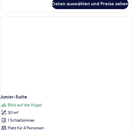
für
Daten auswählen und Preise sehen
Standard-
Einzelzimmer
Junior-Suite
Blick auf die Hügel
30 m²
1 Schlafzimmer
Platz für 4 Personen