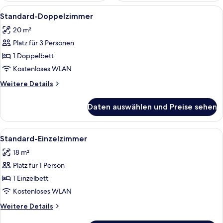
Alle
Ein Hotelzimmer mit Bett, Nachttischl
4
Standard-Doppelzimmer
Fotos
20 m²
für
Platz für 3 Personen
Standard-
Doppelzimmer
1 Doppelbett
anzeigen
Kostenloses WLAN
Weitere
Weitere Details
Details
für
Daten auswählen und Preise sehen
Standard-
Doppelzimmer
Alle
Ein Hotelzimmer mit einem Bett, eine
6
Standard-Einzelzimmer
Fotos
18 m²
für
Platz für 1 Person
Standard-
Einzelzimmer
1 Einzelbett
anzeigen
Kostenloses WLAN
Weitere
Weitere Details
Details