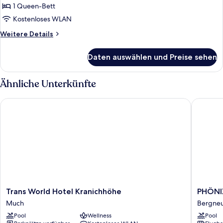
1 Queen-Bett
Kostenloses WLAN
Weitere
Weitere Details
Details
für
Daten auswählen und Preise sehen
Junior-
Suite
Ähnliche Unterkünfte
Trans World Hotel Kranichhöhe
PHÖNIX 
Trans
PHÖNI
Trans World Hotel Kranichhöhe
PHÖNI
World
Hotel
Much
Bergneu
Hotel
Bergneu
Pool
Wellness
Pool
Kranichhöhe