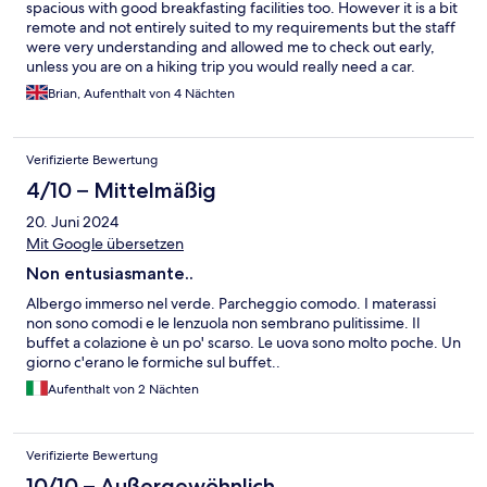
spacious with good breakfasting facilities too. However it is a bit
remote and not entirely suited to my requirements but the staff
were very understanding and allowed me to check out early,
unless you are on a hiking trip you would really need a car.
Brian, Aufenthalt von 4 Nächten
Verifizierte Bewertung
4/10 – Mittelmäßig
20. Juni 2024
Mit Google übersetzen
Non entusiasmante..
Albergo immerso nel verde. Parcheggio comodo. I materassi
non sono comodi e le lenzuola non sembrano pulitissime. Il
buffet a colazione è un po' scarso. Le uova sono molto poche. Un
giorno c'erano le formiche sul buffet..
Aufenthalt von 2 Nächten
Verifizierte Bewertung
10/10 – Außergewöhnlich