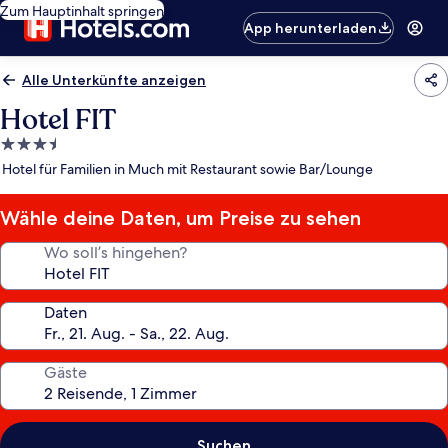
Zum Hauptinhalt springen
App herunterladen
Alle Unterkünfte anzeigen
Hotel FIT
3.5-
Sterne-
Hotel für Familien in Much mit Restaurant sowie Bar/Lounge
Unterkunft
Wähle deine Daten, um Preise zu sehen
Wo soll’s hingehen?
Daten
Gäste
Suchen