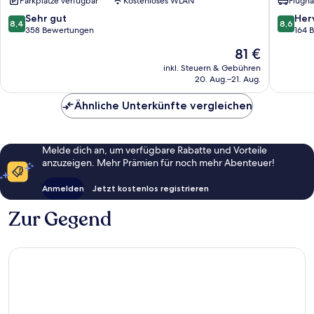
Parkplätze verfügbar
Kostenloses WLAN
Flugha
Much
8.4
8.6
Sehr gut
Her
8,4
8,6
von
von
358 Bewertungen
164 
10,
10,
Der
81 €
Sehr
Hervorr
Preis
gut,
164
inkl. Steuern & Gebühren
beträgt
20. Aug.–21. Aug.
358
Bewert
81 €
Bewertungen
Ähnliche Unterkünfte vergleichen
Melde dich an, um verfügbare Rabatte und Vorteile
anzuzeigen. Mehr Prämien für noch mehr Abenteuer!
Anmelden
Jetzt kostenlos registrieren
Zur Gegend