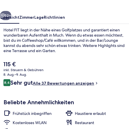
rück
Weiter
52+
Übersicht
Zimmer
Lage
Richtlinien
Hotel FIT liegt in der Nähe eines Golfplatzes und garantiert einen
wunderbaren Aufenthalt in Much. Wenn du etwas essen möchtest,
bist du im Coffeeshop/Café willkommen, und in der Bar/Lounge
kannst du abends sehr schön etwas trinken. Weitere Highlights sind
eine Terrasse und ein Garten.
Der
115 €
aktuelle
inkl. Steuern & Gebühren
Preis
8. Aug.–9. Aug.
Fassade der Unterkunft
beträgt
Bewertungen
Sehr gut
8,4
Alle 37 Bewertungen anzeigen
115 €.
8,4 von 10.
Beliebte Annehmlichkeiten
Frühstück inbegriffen
Haustiere erlaubt
Kostenloses WLAN
Restaurant