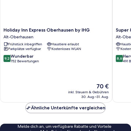
Holiday
Super
Holiday Inn Express Oberhausen by IHG
Super
Inn
8
Alt-Oberhausen
Alt-Obe
Express
by
Frühstück inbegriffen
Haustiere erlaubt
Hausti
Oberhausen
Wyndh
Parkplätze verfügbar
Kostenloses WLAN
Koste
by
Oberha
IHG
am
9.2
8.6
Wunderbar
Her
9,2
8,6
Alt-
Centro
von
von
752 Bewertungen
491 
Oberhausen
Alt-
10,
10,
Oberha
Wunderbar,
Hervorr
752
491
Bewertungen
Bewert
Der
70 €
Preis
inkl. Steuern & Gebühren
beträgt
30. Aug.–31. Aug.
70 €
Ähnliche Unterkünfte vergleichen
Melde dich an, um verfügbare Rabatte und Vorteile