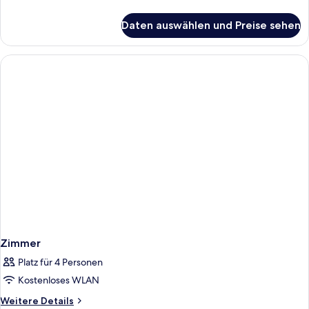
anzeigen
Details
für
Daten auswählen und Preise sehen
Standard
Double
Room
Zimmer
Platz für 4 Personen
Kostenloses WLAN
Weitere
Weitere Details