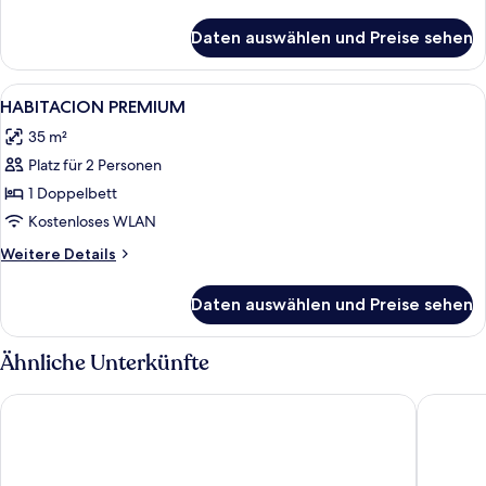
Details
für
Daten auswählen und Preise sehen
Zimmer
Alle
Allergikerbettwaren, Zimmersafe, Schre
13
HABITACION PREMIUM
Fotos
35 m²
für
Platz für 2 Personen
HABITACION
PREMIUM
1 Doppelbett
anzeigen
Kostenloses WLAN
Weitere
Weitere Details
Details
für
Daten auswählen und Preise sehen
HABITACION
PREMIUM
Ähnliche Unterkünfte
Holiday Inn Express Oberhausen by IHG
Super 8