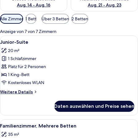
Aug. 14 - Aug. 16
Aug. 21 - Aug. 23
Verfügbare
Alle Zimmer
1 Bett
Über 3 Betten
2 Betten
Filter
für
Anzeige von 7 von 7 Zimmern
Zimmer
Alle
Ein Hotelzimmer mit einem großen Bett
4
Junior-Suite
Fotos
20 m²
für
1 Schlafzimmer
Junior-
Suite
Platz für 2 Personen
anzeigen
1 King-Bett
Kostenloses WLAN
Weitere
Weitere Details
Details
für
Daten auswählen und Preise sehen
Junior-
Suite
Alle
Ein Hotelzimmer mit einem Etagenbett
6
Familienzimmer, Mehrere Betten
Fotos
35 m²
für