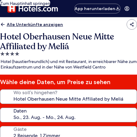
Zum Hauptinhalt springen
App herunterladen
Alle Unterkünfte anzeigen
Hotel Oberhausen Neue Mitte
Affiliated by Meliá
4.0-
Sterne-
Hotel (haustierfreundlich) und mit Restaurant, in erreichbarer Nähe zum
Unterkunft
Einkaufszentrum und in der Nähe von Westfield Centro
Wähle deine Daten, um Preise zu sehen
Wo soll’s hingehen?
Daten
Gäste