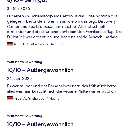
8/10 – Sehr gut
31. Mai 2026
Für einen Zwischenstopp am Centro ist das Hotel wirklich gut
gelegen – besonders, wenn man wie wir das Lego Discovery
Center und Sea Life besuchen möchte. Alles ist schnell
erreichbar und ideal für einen entspannten Familienausflug. Das
Frühstück war ordentlich und bot eine solide Auswahl, sodass
man gut in den Tag starten kann. Etwas Verbesserungsbedarf
Sven, Aufenthalt von 2 Nächten
gibt es aus unserer Sicht bei der Freundlichkeit an der
Rezeption – hier wäre ein etwas herzlicherer Empfang
wünschenswert. Insgesamt ein angenehmer Aufenthalt mit sehr
Verifizierte Bewertung
guter Lage für Unternehmungen rund ums Centro.
10/10 – Außergewöhnlich
24. Jan. 2026
Es war sauber und das Personal war nett, das frühstück hatte
alles was man braucht, sich die vegane Platte war sehr schön
Heba, Aufenthalt von 1 Nacht
Verifizierte Bewertung
10/10 – Außergewöhnlich