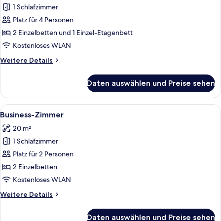
1 Schlafzimmer
Familienzimmer,
Mehrere
Platz für 4 Personen
Betten
2 Einzelbetten und 1 Einzel-Etagenbett
anzeigen
Kostenloses WLAN
Weitere
Weitere Details
Details
für
Daten auswählen und Preise sehen
Familienzimmer,
Mehrere
Betten
Alle
Ein modernes Hotelzimmer mit einem g
7
Business-Zimmer
Fotos
20 m²
für
1 Schlafzimmer
Business-
Zimmer
Platz für 2 Personen
anzeigen
2 Einzelbetten
Kostenloses WLAN
Weitere
Weitere Details
Details
für
Daten auswählen und Preise sehen
Business-