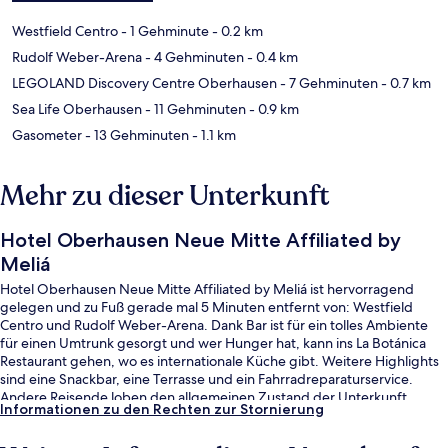
Westfield Centro
- 1 Gehminute
- 0.2 km
Rudolf Weber-Arena
- 4 Gehminuten
- 0.4 km
LEGOLAND Discovery Centre Oberhausen
- 7 Gehminuten
- 0.7 km
Sea Life Oberhausen
- 11 Gehminuten
- 0.9 km
Gasometer
- 13 Gehminuten
- 1.1 km
Mehr zu dieser Unterkunft
Hotel Oberhausen Neue Mitte Affiliated by
Meliá
Hotel Oberhausen Neue Mitte Affiliated by Meliá ist hervorragend
gelegen und zu Fuß gerade mal 5 Minuten entfernt von: Westfield
Centro und Rudolf Weber-Arena. Dank Bar ist für ein tolles Ambiente
für einen Umtrunk gesorgt und wer Hunger hat, kann ins La Botánica
Restaurant gehen, wo es internationale Küche gibt. Weitere Highlights
sind eine Snackbar, eine Terrasse und ein Fahrradreparaturservice.
Andere Reisende loben den allgemeinen Zustand der Unterkunft.
Informationen zu den Rechten zur Stornierung