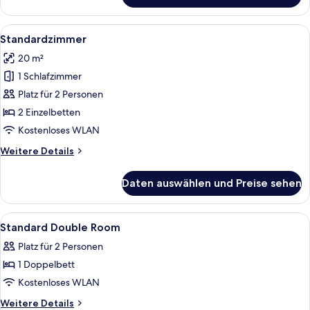
Zimmer
Alle
Ein Hotelzimmer mit Bett, Schreibtisc
6
Standardzimmer
Fotos
20 m²
für
1 Schlafzimmer
Standardzimmer
anzeigen
Platz für 2 Personen
2 Einzelbetten
Kostenloses WLAN
Weitere
Weitere Details
Details
für
Daten auswählen und Preise sehen
Standardzimmer
Alle
Ein Gebäude mit einem gut sichtbaren
2
Standard Double Room
Fotos
Platz für 2 Personen
für
1 Doppelbett
Standard
Double
Kostenloses WLAN
Room
Weitere
Weitere Details