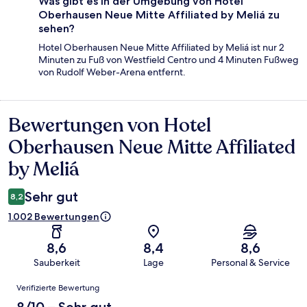
Was gibt es in der Umgebung von Hotel
Oberhausen Neue Mitte Affiliated by Meliá zu
sehen?
Hotel Oberhausen Neue Mitte Affiliated by Meliá ist nur 2
Minuten zu Fuß von Westfield Centro und 4 Minuten Fußweg
von Rudolf Weber-Arena entfernt.
Bewertungen von Hotel
Bewertungen
Oberhausen Neue Mitte Affiliated
by Meliá
Sehr gut
8,2
1.002 Bewertungen
8,6
8,4
8,6
Sauberkeit
Lage
Personal & Service
Bewertungen
Verifizierte Bewertung