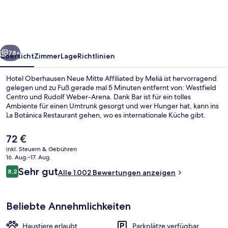
Mitte
Affiliated
by
rück
Weiter
Meliá
78+
Übersicht
Zimmer
Lage
Richtlinien
Hotel Oberhausen Neue Mitte Affiliated by Meliá ist hervorragend
gelegen und zu Fuß gerade mal 5 Minuten entfernt von: Westfield
Centro und Rudolf Weber-Arena. Dank Bar ist für ein tolles
Ambiente für einen Umtrunk gesorgt und wer Hunger hat, kann ins
La Botánica Restaurant gehen, wo es internationale Küche gibt.
Weitere Highlights sind eine Snackbar, eine Terrasse und ein
Fahrradreparaturservice. Andere Reisende loben den allgemeinen
Der
72 €
Zustand der Unterkunft.
aktuelle
inkl. Steuern & Gebühren
Preis
16. Aug.–17. Aug.
Restaurant
beträgt
Bewertungen
Sehr gut
8,2
Alle 1.002 Bewertungen anzeigen
72 €.
8,2 von 10.
Beliebte Annehmlichkeiten
Haustiere erlaubt
Parkplätze verfügbar