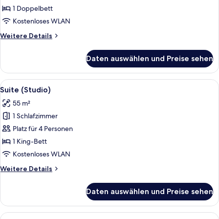
anzeigen
1 Doppelbett
Kostenloses WLAN
Weitere
Weitere Details
Details
für
Daten auswählen und Preise sehen
Standard-
Einzelzimmer
Alle
Ein modernes Hotelzimmer mit Wohnbere
2
Suite (Studio)
Fotos
55 m²
für
1 Schlafzimmer
Suite
(Studio)
Platz für 4 Personen
anzeigen
1 King-Bett
Kostenloses WLAN
Weitere
Weitere Details
Details
für
Daten auswählen und Preise sehen
Suite
(Studio)
Alle
Superior-Doppelzimmer | Allergikerb