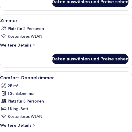
Daten auswählen und Preise sehen
Zimmer
Alle
Ein Hotelzimmer mit einem Bett, eine
4
Zimmer
Fotos
Platz für 2 Personen
für
Kostenloses WLAN
Zimmer
anzeigen
Weitere
Weitere Details
Details
für
Daten auswählen und Preise sehen
Zimmer
Alle
Ein Hotelzimmer mit einem großen Bet
3
Comfort-Doppelzimmer
Fotos
25 m²
für
1 Schlafzimmer
Comfort-
Doppelzimmer
Platz für 3 Personen
anzeigen
1 King-Bett
Kostenloses WLAN
Weitere
Weitere Details
Details