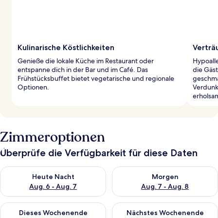
Kulinarische Köstlichkeiten
Verträ
Genieße die lokale Küche im Restaurant oder
Hypoall
entspanne dich in der Bar und im Café. Das
die Gäst
Frühstücksbuffet bietet vegetarische und regionale
geschma
Optionen.
Verdunk
erholsam
Zimmeroptionen
Überprüfe die Verfügbarkeit für diese Daten
Überprüfe die Verfügbarkeit für heute Nacht, Aug. 6 - Aug. 7.
Überprüfe die Verfügbarkeit f
Heute Nacht
Morgen
Aug. 6 - Aug. 7
Aug. 7 - Aug. 8
Überprüfe die Verfügbarkeit für dieses Wochenende, Aug. 7 - 
Überprüfe die Verfügbarkeit f
Dieses Wochenende
Nächstes Wochenende