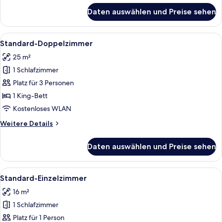
für
Daten auswählen und Preise sehen
Comfort-
Doppelzimmer
Alle
Standard-Doppelzimmer | Allergikerb
4
Standard-Doppelzimmer
Fotos
25 m²
für
1 Schlafzimmer
Standard-
Doppelzimmer
Platz für 3 Personen
anzeigen
1 King-Bett
Kostenloses WLAN
Weitere
Weitere Details
Details
für
Daten auswählen und Preise sehen
Standard-
Doppelzimmer
Alle
Standard-Einzelzimmer | Allergikerb
4
Standard-Einzelzimmer
Fotos
16 m²
für
1 Schlafzimmer
Standard-
Einzelzimmer
Platz für 1 Person