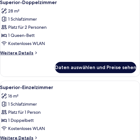
4
Superior-Doppelzimmer
Fotos
28 m²
für
1 Schlafzimmer
Superior-
Doppelzimmer
Platz für 2 Personen
anzeigen
1 Queen-Bett
Kostenloses WLAN
Weitere
Weitere Details
Details
für
Daten auswählen und Preise sehen
Superior-
Doppelzimmer
Alle
Superior-Einzelzimmer | Allergikerbe
2
Superior-Einzelzimmer
Fotos
16 m²
für
1 Schlafzimmer
Superior-
Einzelzimmer
Platz für 1 Person
anzeigen
1 Doppelbett
Kostenloses WLAN
Weitere
Weitere Details