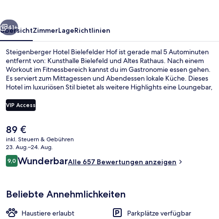
rück
Weiter
41+
Übersicht
Zimmer
Lage
Richtlinien
Steigenberger Hotel Bielefelder Hof ist gerade mal 5 Autominuten
entfernt von: Kunsthalle Bielefeld und Altes Rathaus. Nach einem
Workout im Fitnessbereich kannst du im Gastronomie essen gehen.
Es serviert zum Mittagessen und Abendessen lokale Küche. Dieses
Hotel im luxuriösen Stil bietet als weitere Highlights eine Loungebar,
eine Snackbar sowie eine Terrasse. Andere Reisende haben viel
Gutes über das hilfsbereite Personal zu berichten. Die Unterkunft ist
VIP Access
nur einen kurzen Fußmarsch von den öffentlichen Verkehrsmitteln
entfernt: Zur U-Bahn (Bielefeld Hbf) sind es nur wenige Schritte.
Der
89 €
Innenbereich
aktuelle
inkl. Steuern & Gebühren
Preis
23. Aug.–24. Aug.
beträgt
Bewertungen
Wunderbar
9,0
Alle 657 Bewertungen anzeigen
89 €.
9,0 von 10.
Beliebte Annehmlichkeiten
Haustiere erlaubt
Parkplätze verfügbar