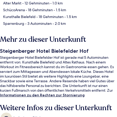
Alter Markt
- 12 Gehminuten
- 1.0 km
SchücoArena
- 18 Gehminuten
- 1.5 km
Kunsthalle Bielefeld
- 18 Gehminuten
- 1.5 km
Sparrenburg
- 3 Autominuten
- 2.0 km
Mehr zu dieser Unterkunft
Steigenberger Hotel Bielefelder Hof
Steigenberger Hotel Bielefelder Hof ist gerade mal 5 Autominuten
entfernt von: Kunsthalle Bielefeld und Altes Rathaus. Nach einem
Workout im Fitnessbereich kannst du im Gastronomie essen gehen. Es
serviert zum Mittagessen und Abendessen lokale Küche. Dieses Hotel
im luxuriösen Stil bietet als weitere Highlights eine Loungebar, eine
Snackbar sowie eine Terrasse. Andere Reisende haben viel Gutes über
das hilfsbereite Personal zu berichten. Die Unterkunft ist nur einen
kurzen Fußmarsch von den öffentlichen Verkehrsmitteln entfernt: Zur
U-Bahn (Bielefeld Hbf) sind es nur wenige Schritte.
Informationen zu den Rechten zur Stornierung
Weitere Infos zu dieser Unterkunft