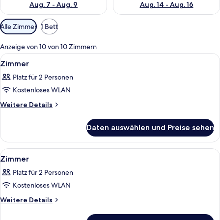
Aug. 7 - Aug. 9
Aug. 14 - Aug. 16
Verfügbare
Alle Zimmer
1 Bett
Filter
für
Anzeige von 10 von 10 Zimmern
Zimmer
Alle
Ein Hotelzimmer mit einem großen Bet
5
Zimmer
Fotos
Platz für 2 Personen
für
Kostenloses WLAN
Zimmer
anzeigen
Weitere
Weitere Details
Details
für
Daten auswählen und Preise sehen
Zimmer
Alle
Ein Hotelzimmer mit einem großen Bett
4
Zimmer
Fotos
Platz für 2 Personen
für
Kostenloses WLAN
Zimmer
anzeigen
Weitere
Weitere Details
Details
für