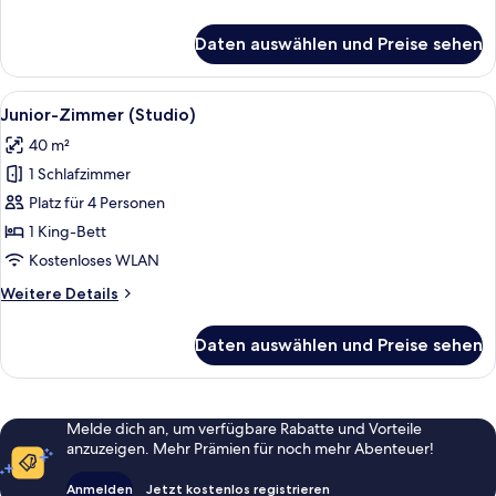
Details
für
Daten auswählen und Preise sehen
Superior-
Einzelzimmer
Alle
Junior-Zimmer (Studio) | Allergikerb
5
Junior-Zimmer (Studio)
Fotos
40 m²
für
1 Schlafzimmer
Junior-
Zimmer
Platz für 4 Personen
(Studio)
1 King-Bett
anzeigen
Kostenloses WLAN
Weitere
Weitere Details
Details
für
Daten auswählen und Preise sehen
Junior-
Zimmer
(Studio)
Melde dich an, um verfügbare Rabatte und Vorteile
anzuzeigen. Mehr Prämien für noch mehr Abenteuer!
Anmelden
Jetzt kostenlos registrieren