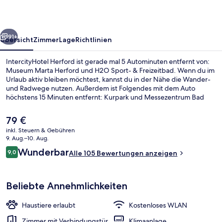
rück
Weiter
91+
Übersicht
Zimmer
Lage
Richtlinien
IntercityHotel Herford ist gerade mal 5 Autominuten entfernt von:
Museum Marta Herford und H2O Sport- & Freizeitbad. Wenn du im
Urlaub aktiv bleiben möchtest, kannst du in der Nähe die Wander-
und Radwege nutzen. Außerdem ist Folgendes mit dem Auto
höchstens 15 Minuten entfernt: Kurpark und Messezentrum Bad
Salzuflen.
Der
79 €
aktuelle
inkl. Steuern & Gebühren
Preis
9. Aug.–10. Aug.
Tägliches Frühstücksbuffet gegen Ge
beträgt
Bewertungen
Wunderbar
9,0
Alle 105 Bewertungen anzeigen
79 €.
9,0 von 10.
Beliebte Annehmlichkeiten
Haustiere erlaubt
Kostenloses WLAN
Zimmer mit Verbindungstür
Klimaanlage