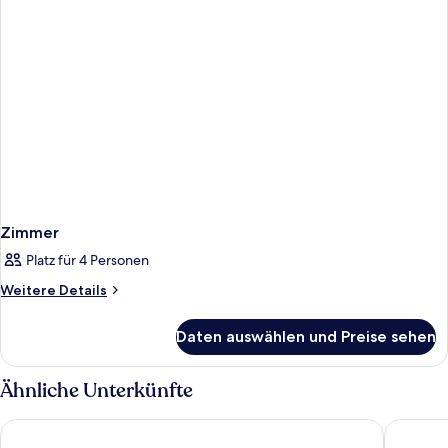
Zimmer
Platz für 4 Personen
Weitere
Weitere Details
Details
für
Daten auswählen und Preise sehen
Zimmer
Ähnliche Unterkünfte
Hotel Apart GO25
Hotel Ha