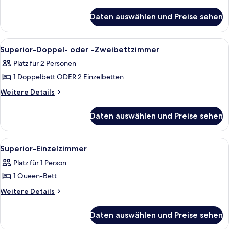
Details
für
Daten auswählen und Preise sehen
Comfort-
Einzelzimmer
Alle
Ein Hotelzimmer mit zwei Betten, ein
5
Superior-Doppel- oder -Zweibettzimmer
Fotos
Platz für 2 Personen
für
1 Doppelbett ODER 2 Einzelbetten
Superior-
Doppel-
Weitere
Weitere Details
Details
oder
für
-
Daten auswählen und Preise sehen
Superior-
Zweibettzimmer
Doppel-
anzeigen
oder
Alle
Ein Hotelzimmer mit einem großen Bett
5
-
Superior-Einzelzimmer
Fotos
Zweibettzimmer
Platz für 1 Person
für
1 Queen-Bett
Superior-
Einzelzimmer
Weitere
Weitere Details
Details
anzeigen
für
Daten auswählen und Preise sehen
Superior-
Einzelzimmer