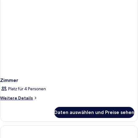
Zimmer
Platz für 4 Personen
Weitere
Weitere Details
Details
für
Daten auswählen und Preise sehen
Zimmer