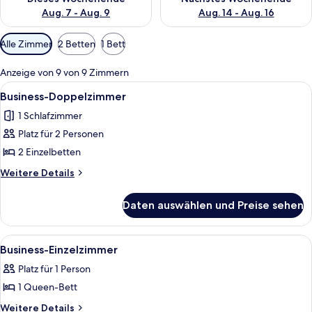
Aug. 7 - Aug. 9
Aug. 14 - Aug. 16
Verfügbare
Alle Zimmer
2 Betten
1 Bett
Filter
für
Anzeige von 9 von 9 Zimmern
Zimmer
Alle
Ein Hotelzimmer mit einem großen Bett
7
Business-Doppelzimmer
Fotos
1 Schlafzimmer
für
Platz für 2 Personen
Business-
Doppelzimmer
2 Einzelbetten
anzeigen
Weitere
Weitere Details
Details
für
Daten auswählen und Preise sehen
Business-
Doppelzimmer
Alle
Ein Hotelzimmer mit großem Fenster, 
7
Business-Einzelzimmer
Fotos
Platz für 1 Person
für
1 Queen-Bett
Business-
Einzelzimmer
Weitere
Weitere Details