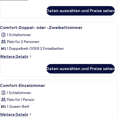
Details
anzeigen
für
Daten auswählen und Preise sehen
Business-
Einzelzimmer
Alle
Ein Hotelzimmer mit zwei Betten, eine
6
Comfort-Doppel- oder -Zweibettzimmer
Fotos
1 Schlafzimmer
für
Platz für 2 Personen
Comfort-
Doppel-
1 Doppelbett ODER 2 Einzelbetten
oder
Weitere
Weitere Details
-
Details
für
Zweibettzimmer
Daten auswählen und Preise sehen
Comfort-
anzeigen
Doppel-
oder
Alle
Ein modernes Hotelzimmer mit Bett, Sc
4
-
Comfort-Einzelzimmer
Fotos
Zweibettzimmer
1 Schlafzimmer
für
Platz für 1 Person
Comfort-
Einzelzimmer
1 Queen-Bett
anzeigen
Weitere
Weitere Details