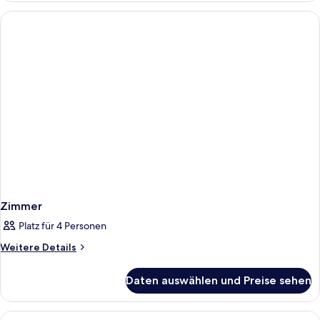
Zimmer
Platz für 4 Personen
Weitere
Weitere Details
Details
für
Daten auswählen und Preise sehen
Zimmer