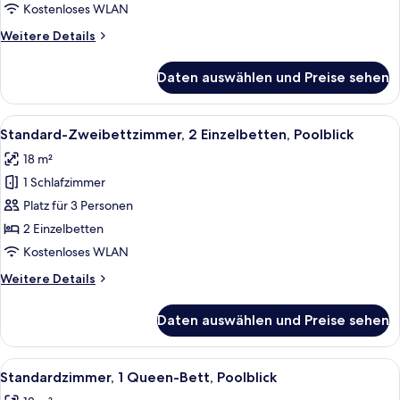
und
Kostenloses WLAN
Schlafsofa
Weitere
Weitere Details
anzeigen
Details
für
Daten auswählen und Preise sehen
Familien-
Doppelzimmer,
1 Doppelbett
Alle
Ein modernes Hotelzimmer mit zwei Be
7
und
Standard-Zweibettzimmer, 2 Einzelbetten, Poolblick
Fotos
Schlafsofa
18 m²
für
1 Schlafzimmer
Standard-
Zweibettzimmer,
Platz für 3 Personen
2 Einzelbetten,
2 Einzelbetten
Poolblick
Kostenloses WLAN
anzeigen
Weitere
Weitere Details
Details
für
Daten auswählen und Preise sehen
Standard-
Zweibettzimmer,
2 Einzelbetten,
Alle
Standardzimmer, 1 Queen-Bett, Poolbli
9
Poolblick
Standardzimmer, 1 Queen-Bett, Poolblick
Fotos