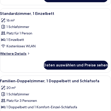
Dreibettzimmer,
3 Einzelbetten
Alle
Ein Hotelzimmer mit Bett, Nachttisch u
9
Standardzimmer, 1 Einzelbett
Fotos
16 m²
für
1 Schlafzimmer
Standardzimmer,
1 Einzelbett
Platz für 1 Person
anzeigen
1 Einzelbett
Kostenloses WLAN
Weitere
Weitere Details
Details
für
Daten auswählen und Preise sehen
Standardzimmer,
1 Einzelbett
Alle
Familien-Doppelzimmer, 1 Doppelbett u
9
Familien-Doppelzimmer, 1 Doppelbett und Schlafsofa
Fotos
20 m²
für
1 Schlafzimmer
Familien-
Doppelzimmer,
Platz für 3 Personen
1 Doppelbett
1 Doppelbett und 1 Komfort-Einzel-Schlafsofa