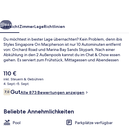
On
Macpherson
rück
Weiter
84+
Übersicht
Zimmer
Lage
Richtlinien
Du möchtest in bester Lage übernachten? Kein Problem, denn ibis
Styles Singapore On Macpherson ist nur 10 Autominuten entfernt
von: Orchard Road und Marina Bay Sands Skypark. Nach einer
Abkühlung in den 2 Außenpools kannst du im Chat & Chow essen
gehen. Es serviert zum Frühstück, Mittagessen und Abendessen
internationale Küche. Weitere Highlights sind eine Bar/Lounge,
Fitnessmöglichkeiten und ein Kinderbecken. Anderen Reisenden
Der
110 €
gefallen das hilfsbereite Personal und die fußgängerfreundliche
aktuelle
inkl. Steuern & Gebühren
Lage. Die öffentlichen Verkehrsmittel sind nur einen kurzen
Preis
4. Sept.–5. Sept.
Fußmarsch entfernt: Zur Station Mattar sind es 11 Minuten und zur
Außenbereich
beträgt
Bewertungen
U-Bahn-Station Tai Seng 14 Minuten.
Gut
7,0
Alle 873 Bewertungen anzeigen
110 €.
7,0 von 10.
Beliebte Annehmlichkeiten
Pool
Parkplätze verfügbar