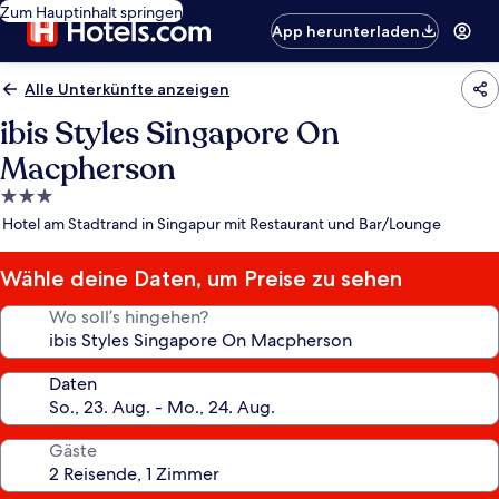
Zum Hauptinhalt springen
App herunterladen
Alle Unterkünfte anzeigen
ibis Styles Singapore On
Macpherson
3.0-
Sterne-
Hotel am Stadtrand in Singapur mit Restaurant und Bar/Lounge
Unterkunft
Wähle deine Daten, um Preise zu sehen
Wo soll’s hingehen?
Daten
Gäste