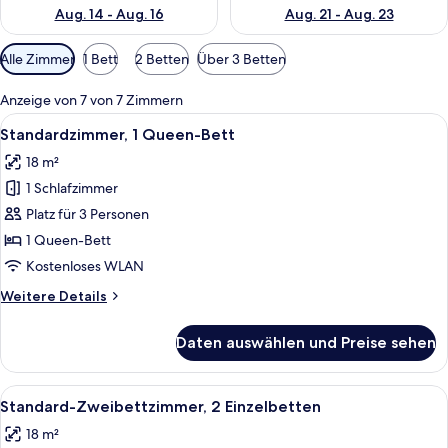
Aug. 14 - Aug. 16
Aug. 21 - Aug. 23
Verfügbare
Alle Zimmer
1 Bett
2 Betten
Über 3 Betten
Filter
für
Anzeige von 7 von 7 Zimmern
Zimmer
Alle
Ein Hotelzimmer mit Bett, Schreibtisc
5
Standardzimmer, 1 Queen-Bett
Fotos
18 m²
für
1 Schlafzimmer
Standardzimmer,
1
Platz für 3 Personen
Queen-
1 Queen-Bett
Bett
Kostenloses WLAN
anzeigen
Weitere
Weitere Details
Details
für
Daten auswählen und Preise sehen
Standardzimmer,
1
Queen-
Alle
Ein modernes Hotelzimmer mit einem g
6
Bett
Standard-Zweibettzimmer, 2 Einzelbetten
Fotos
18 m²
für