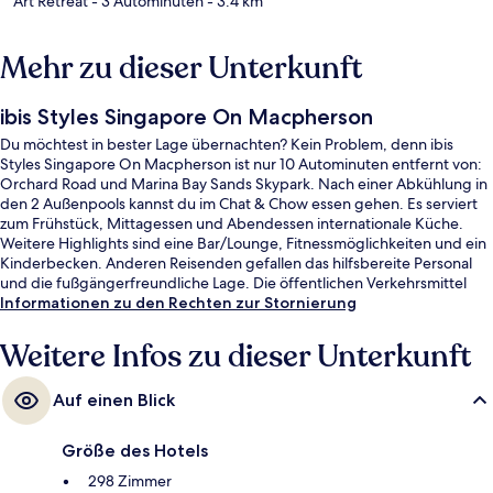
Art Retreat
- 3 Autominuten
- 3.4 km
Mehr zu dieser Unterkunft
ibis Styles Singapore On Macpherson
Du möchtest in bester Lage übernachten? Kein Problem, denn ibis
Styles Singapore On Macpherson ist nur 10 Autominuten entfernt von:
Orchard Road und Marina Bay Sands Skypark. Nach einer Abkühlung in
den 2 Außenpools kannst du im Chat & Chow essen gehen. Es serviert
zum Frühstück, Mittagessen und Abendessen internationale Küche.
Weitere Highlights sind eine Bar/Lounge, Fitnessmöglichkeiten und ein
Kinderbecken. Anderen Reisenden gefallen das hilfsbereite Personal
und die fußgängerfreundliche Lage. Die öffentlichen Verkehrsmittel
sind nur einen kurzen Fußmarsch entfernt: Zur Station Mattar sind es 11
Informationen zu den Rechten zur Stornierung
Minuten und zur U-Bahn-Station Tai Seng 14 Minuten.
Weitere Infos zu dieser Unterkunft
Auf einen Blick
Größe des Hotels
298 Zimmer