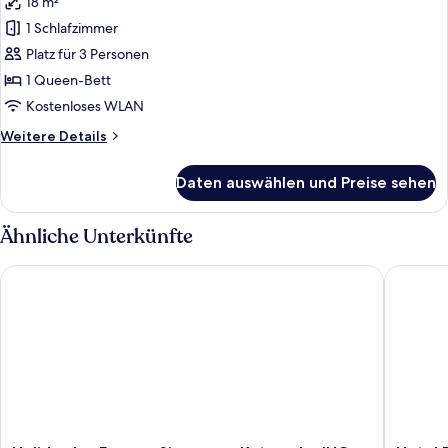
18 m²
für
1 Schlafzimmer
Standardzimmer,
1
Platz für 3 Personen
Queen-
1 Queen-Bett
Bett,
Kostenloses WLAN
Poolblick
Weitere
Weitere Details
anzeigen
Details
für
Daten auswählen und Preise sehen
Standardzimmer,
1
Queen-
Ähnliche Unterkünfte
Bett,
Poolblick
Holiday Inn Express Singapore Katong by IHG
Hotel Bo