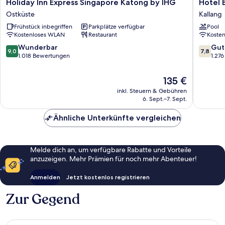
Holiday
Hotel
Holiday Inn Express Singapore Katong by IHG
Hotel 
Inn
Boss
Ostküste
Kallang
Express
Kallang
Frühstück inbegriffen
Parkplätze verfügbar
Pool
Singapore
Kostenloses WLAN
Restaurant
Koste
Katong
by
9.0
7.8
Wunderbar
Gut
9,0
7,8
IHG
von
von
1.018 Bewertungen
1.27
Ostküste
10,
10,
Wunderbar,
Gut,
Der
135 €
1.018
1.276
Preis
inkl. Steuern & Gebühren
Bewertungen
Bewert
beträgt
6. Sept.–7. Sept.
135 €
Ähnliche Unterkünfte vergleichen
Melde dich an, um verfügbare Rabatte und Vorteile
anzuzeigen. Mehr Prämien für noch mehr Abenteuer!
Anmelden
Jetzt kostenlos registrieren
Zur Gegend