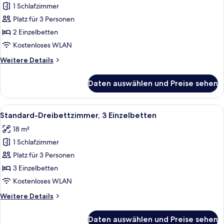
1 Schlafzimmer
Standard-
Zweibettzimmer,
Platz für 3 Personen
2 Einzelbetten
2 Einzelbetten
anzeigen
Kostenloses WLAN
Weitere
Weitere Details
Details
für
Daten auswählen und Preise sehen
Standard-
Zweibettzimmer,
2 Einzelbetten
Alle
Ein modernes Hotelzimmer mit einem gr
6
Standard-Dreibettzimmer, 3 Einzelbetten
Fotos
18 m²
für
1 Schlafzimmer
Standard-
Dreibettzimmer,
Platz für 3 Personen
3 Einzelbetten
3 Einzelbetten
anzeigen
Kostenloses WLAN
Weitere
Weitere Details
Details
für
Daten auswählen und Preise sehen
Standard-