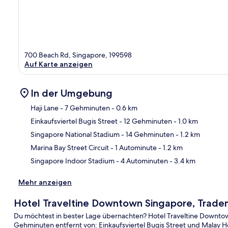
700 Beach Rd, Singapore, 199598
Auf Karte anzeigen
In der Umgebung
Haji Lane
- 7 Gehminuten
- 0.6 km
Einkaufsviertel Bugis Street
- 12 Gehminuten
- 1.0 km
Kar
Singapore National Stadium
- 14 Gehminuten
- 1.2 km
Marina Bay Street Circuit
- 1 Autominute
- 1.2 km
Singapore Indoor Stadium
- 4 Autominuten
- 3.4 km
Mehr anzeigen
Hotel Traveltine Downtown Singapore, Trad
Du möchtest in bester Lage übernachten? Hotel Traveltine Downto
Gehminuten entfernt von: Einkaufsviertel Bugis Street und Malay 