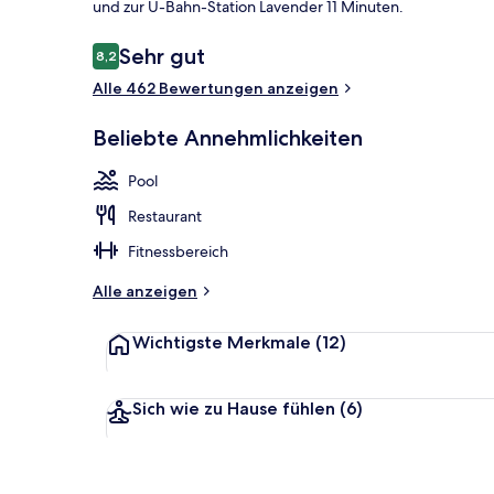
und zur U-Bahn-Station Lavender 11 Minuten.
Bewertungen
Sehr gut
8,2
8,2 von 10.
Alle 462 Bewertungen anzeigen
Bar (in der U
Beliebte Annehmlichkeiten
Pool
Restaurant
Fitnessbereich
Alle anzeigen
Wichtigste Merkmale
(12)
Sich wie zu Hause fühlen
(6)