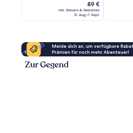
Bewertungen
Der
89 €
1.015
Preis
Bewertungen
inkl. Steuern & Gebühren
beträgt
31. Aug.–1. Sept.
89 €
Melde dich an, um verfügbare Rabat
Prämien für noch mehr Abenteuer!
Zur Gegend