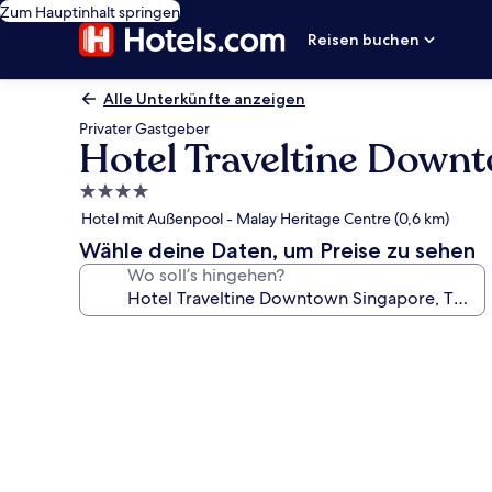
Zum Hauptinhalt springen
Reisen buchen
Alle Unterkünfte anzeigen
Privater Gastgeber
Hotel Traveltine Down
4.0-
Sterne-
Hotel mit Außenpool - Malay Heritage Centre (0,6 km)
Unterkunft
Wähle deine Daten, um Preise zu sehen
Wo soll’s hingehen?
Fotogalerie
von
Hotel
Traveltine
Downtown