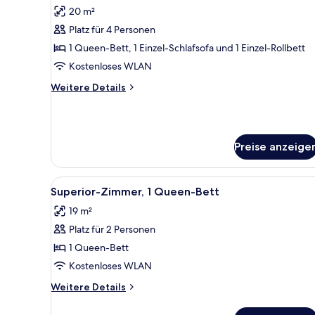
Fotos
Bed
20 m²
für
Platz für 4 Personen
Familienzimmer,
Mehrere
1 Queen-Bett, 1 Einzel-Schlafsofa und 1 Einzel-Rollbett
Betten
Kostenloses WLAN
anzeigen
Weitere
Weitere Details
Details
für
Familienzimmer,
Mehrere
Preise anzeige
Betten
Alle
Superior-Zimmer, 1 Queen-Bett
4
Superior-Zimmer, 1 Queen-Bett
Fotos
19 m²
für
Platz für 2 Personen
Superior-
Zimmer,
1 Queen-Bett
1
Kostenloses WLAN
Queen-
Weitere
Weitere Details
Bett
Details
anzeigen
für