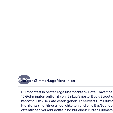
Singapore,
Trademark
Collection
by
Wyndham
90+
Übersicht
Zimmer
Lage
Richtlinien
Du möchtest in bester Lage übernachten? Hotel Travelti
15 Gehminuten entfernt von: Einkaufsviertel Bugis Stree
kannst du im 700 Cafe essen gehen. Es serviert zum Früh
Highlights sind Fitnessmöglichkeiten und eine Bar/Lounge.
öffentlichen Verkehrsmittel sind nur einen kurzen Fußmars