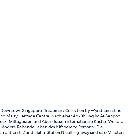
Influencer-
ne Downtown Singapore, Trademark Collection by Wyndham ist nur
t und Malay Heritage Centre. Nach einer Abkühlung im Außenpool
stück, Mittagessen und Abendessen internationale Küche. Weitere
Café
 Andere Reisende lieben das hilfsbereite Personal. Die
ch entfernt: Zur U-Bahn-Station Nicoll Highway sind es 6 Minuten