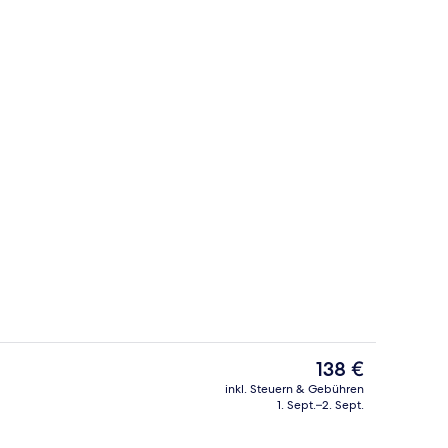
Außenbereich
Video
Der
138 €
aktuelle
inkl. Steuern & Gebühren
Preis
1. Sept.–2. Sept.
Außenbereich
beträgt
138 €.