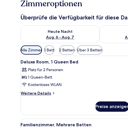
Zimmeroptionen
Überprüfe die Verfügbarkeit für diese D
Überprüfe die Verfügbarkeit für heute Nacht, Aug. 6
Überprüfe die
Heute Nacht
Aug. 6 - Aug. 7
A
Verfügbare
Alle Zimmer
1 Bett
2 Betten
Über 3 Betten
Filter
Alle
Ein Hotelzimmer mit Bett, Schr
für
7
Deluxe Room, 1 Queen Bed
Fotos
Zimmer
Platz für 2 Personen
für
1 Queen-Bett
Deluxe
Room,
Kostenloses WLAN
1
Weitere
Weitere Details
Queen
Details
für
Bed
Preise anzeige
Deluxe
anzeigen
Room,
1
Alle
Ein Hotelzimmer mit zwei Bett
5
Queen
Familienzimmer, Mehrere Betten