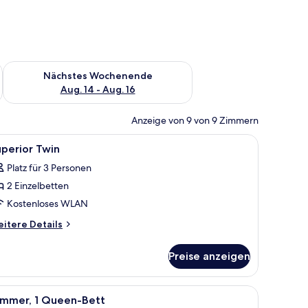
es Wochenende, Aug. 7 - Aug. 9.
Überprüfe die Verfügbarkeit für nächstes Wochenende, Aug. 1
Nächstes Wochenende
Aug. 14 - Aug. 16
Anzeige von 9 von 9 Zimmern
h, Stuhl, Fernseher und einem fensterbepflanzten Fenster.
le
Zimmersafe, Schreibtisch, laptopgeeigneter A
7
perior Twin
otos
Platz für 3 Personen
ür
2 Einzelbetten
uperior
win
Kostenloses WLAN
nzeigen
itere
itere Details
tails
r
Preise anzeigen
perior
in
 Vorhängen.
afe, Schreibtisch, laptopgeeigneter Arbeitsplatz
le
Ein Hotelzimmer mit einem großen Bett, zwei
4
immer, 1 Queen-Bett