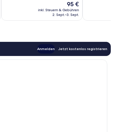
1.004
1.110
Der
95 €
Bewertungen
Bewertungen
Preis
inkl. Steuern & Gebühren
inkl. S
beträgt
2. Sept.–3. Sept.
95 €
Anmelden
Jetzt kostenlos registrieren