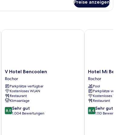
Queen-
Preise anzeigen
tt
nd
hlafsofa
V Hotel Bencoolen
Hotel Mi Bencoolen
V
Hotel
V Hotel Bencoolen
Hotel Mi Bencoolen
Hotel
Mi
Rochor
Rochor
Bencoolen
Bencoolen
Parkplätze verfügbar
Pool
Rochor
Rochor
Kostenloses WLAN
Parkplätze verfügbar
Restaurant
Kostenloses WLAN
Klimaanlage
Restaurant
8.0
8.4
Sehr gut
Sehr gut
8,0
8,4
von
von
1.004 Bewertungen
1.110 Bewertungen
10,
10,
Sehr
Sehr
gut,
gut,