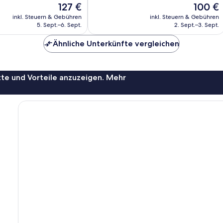
Bewertungen
Der
Der
127 €
100 €
Preis
Preis
inkl. Steuern & Gebühren
inkl. Steuern & Gebühren
beträgt
beträgt
5. Sept.–6. Sept.
2. Sept.–3. Sept.
127 €
100 €
Ähnliche Unterkünfte vergleichen
te und Vorteile anzuzeigen. Mehr