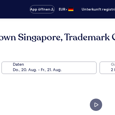
•
App öffnen
EUR
Unterkunft registr
town Singapore, Trademark
Daten
G