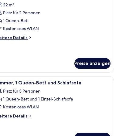
otos
22 m²
ür
Platz für 2 Personen
immer,
1 Queen-Bett
ueen-
Kostenloses WLAN
ett
itere
itere Details
nzeigen
tails
r
mmer,
Preise anzeigen
ueen-
tt
m Schreibtisch und einem Fernseher.
le
Zimmer, 1 Queen-Bett und Schlafsofa | Zimmer
5
immer, 1 Queen-Bett und Schlafsofa
otos
Platz für 3 Personen
ür
1 Queen-Bett und 1 Einzel-Schlafsofa
immer,
 Queen-
Kostenloses WLAN
ett
itere
itere Details
nd
tails
r
chlafsofa
mmer,
nzeigen