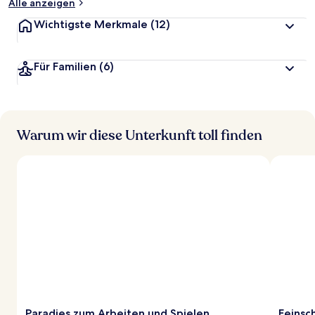
Alle anzeigen
Wichtigste Merkmale
(12)
Für Familien
(6)
Warum wir diese Unterkunft toll finden
Paradies zum Arbeiten und Spielen
Feinsc