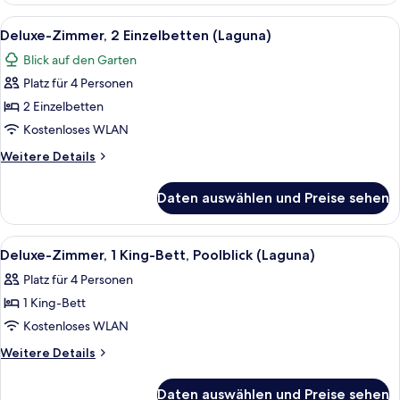
1 King-
Alle
Ein Hotelzimmer mit zwei Betten, ein
5
Bett
Deluxe-Zimmer, 2 Einzelbetten (Laguna)
Fotos
(Laguna)
Blick auf den Garten
für
Platz für 4 Personen
Deluxe-
Zimmer,
2 Einzelbetten
2 Einzelbetten
Kostenloses WLAN
(Laguna)
Weitere
Weitere Details
anzeigen
Details
für
Daten auswählen und Preise sehen
Deluxe-
Zimmer,
2 Einzelbetten
Alle
Ein modernes Hotelzimmer mit einem g
6
(Laguna)
Deluxe-Zimmer, 1 King-Bett, Poolblick (Laguna)
Fotos
Platz für 4 Personen
für
1 King-Bett
Deluxe-
Zimmer,
Kostenloses WLAN
1 King-
Weitere
Weitere Details
Bett,
Details
für
Poolblick
Daten auswählen und Preise sehen
Deluxe-