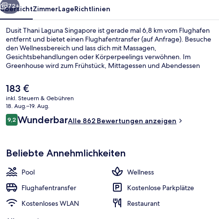
72+
Übersicht
Zimmer
Lage
Richtlinien
Dusit Thani Laguna Singapore ist gerade mal 6,8 km vom Flughafen
entfernt und bietet einen Flughafentransfer (auf Anfrage). Besuche
den Wellnessbereich und lass dich mit Massagen,
Gesichtsbehandlungen oder Körperpeelings verwöhnen. Im
Greenhouse wird zum Frühstück, Mittagessen und Abendessen
lokale und internationale Küche serviert. Als weitere Highlights
bietet dieses Hotel im luxuriösen Stil 3 Außenpools, einen Golfplatz
Der
183 €
und eine Poolbar. Andere Reisende mögen das hilfsbereite Personal
aktuelle
inkl. Steuern & Gebühren
und den allgemeinen Zustand der Unterkunft. Die Unterkunft ist
Preis
18. Aug.–19. Aug.
nur einen kurzen Fußmarsch von den öffentlichen Verkehrsmitteln
Frühstück, Mittagessen und Abendes
beträgt
Bewertungen
entfernt: Zur U-Bahn (Station Xilin) sind es 8 Minuten.
Wunderbar
9,2
Alle 862 Bewertungen anzeigen
183 €.
9,2 von 10.
Beliebte Annehmlichkeiten
Pool
Wellness
Flughafentransfer
Kostenlose Parkplätze
Kostenloses WLAN
Restaurant