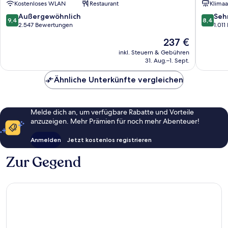
Kostenloses WLAN
Restaurant
Klimaa
by
Pasir
IHG
Ris
9.4
8.4
Außergewöhnlich
Seh
9,4
8,4
Changi
von
von
2.547 Bewertungen
1.01
10,
10,
Der
237 €
Außergewöhnlich,
Sehr
Preis
2.547
gut,
inkl. Steuern & Gebühren
beträgt
31. Aug.–1. Sept.
Bewertungen
1.011
237 €
Bewert
Ähnliche Unterkünfte vergleichen
Melde dich an, um verfügbare Rabatte und Vorteile
anzuzeigen. Mehr Prämien für noch mehr Abenteuer!
Anmelden
Jetzt kostenlos registrieren
Zur Gegend