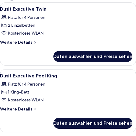
Zimmer
Alle
Minibar, Zimmersafe, Schreibtisch, la
3
Dusit Executive Twin
Fotos
Platz für 4 Personen
für
2 Einzelbetten
Dusit
Executive
Kostenloses WLAN
Twin
Weitere
Weitere Details
anzeigen
Details
für
Daten auswählen und Preise sehen
Dusit
Executive
Twin
Alle
Minibar, Zimmersafe, Schreibtisch, la
3
Dusit Executive Pool King
Fotos
Platz für 4 Personen
für
1 King-Bett
Dusit
Executive
Kostenloses WLAN
Pool
Weitere
Weitere Details
King
Details
für
anzeigen
Daten auswählen und Preise sehen
Dusit
Executive
Pool