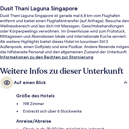
Dusit Thani Laguna Singapore
Dusit Thani Laguna Singapore ist gerade mal 6,8 km vom Flughafen
entfernt und bietet einen Flughafentransfer (auf Anfrage). Besuche den
Wellnessbereich und lass dich mit Massagen, Gesichtsbehandlungen
oder Körperpeelings verwöhnen. Im Greenhouse wird zum Frühstück,
Mittagessen und Abendessen lokale und internationale Küche serviert.
Als weitere Highlights bietet dieses Hotel im luxuriösen Stil 3
Außenpools, einen Golfplatz und eine Poolbar. Andere Reisende mögen
das hilfsbereite Personal und den allgemeinen Zustand der Unterkunft.
Die Unterkunft ist nur einen kurzen Fußmarsch von den öffentlichen
Informationen zu den Rechten zur Stornierung
Verkehrsmitteln entfernt: Zur U-Bahn (Station Xilin) sind es 8 Minuten.
Weitere Infos zu dieser Unterkunft
Auf einen Blick
Größe des Hotels
198 Zimmer
Erstreckt sich über 6 Stockwerke
Anreise/Abreise
Check-in ab: 15:00 Uhr, möglich bis: jederzeit