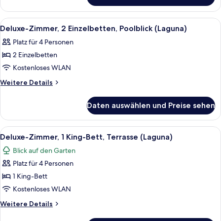
(Laguna)
Zimmer,
anzeigen
1 King-
Alle
Ein Hotelzimmer mit zwei Betten, ein
6
Bett,
Deluxe-Zimmer, 2 Einzelbetten, Poolblick (Laguna)
Fotos
Poolblick
Platz für 4 Personen
(Laguna)
für
2 Einzelbetten
Deluxe-
Zimmer,
Kostenloses WLAN
2 Einzelbetten,
Weitere
Weitere Details
Poolblick
Details
für
(Laguna)
Daten auswählen und Preise sehen
Deluxe-
anzeigen
Zimmer,
2 Einzelbetten,
Alle
Ein modernes Hotelzimmer mit einem g
5
Poolblick
Deluxe-Zimmer, 1 King-Bett, Terrasse (Laguna)
Fotos
(Laguna)
Blick auf den Garten
für
Platz für 4 Personen
Deluxe-
Zimmer,
1 King-Bett
1 King-
Kostenloses WLAN
Bett,
Weitere
Weitere Details
Terrasse
Details
für