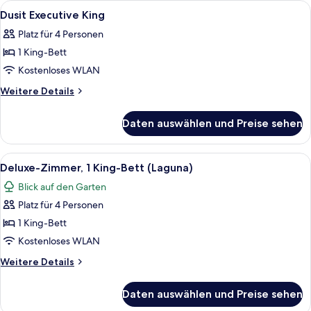
Alle
Minibar, Zimmersafe, Schreibtisch, la
3
King
Dusit Executive King
Fotos
Platz für 4 Personen
für
1 King-Bett
Dusit
Executive
Kostenloses WLAN
King
Weitere
Weitere Details
anzeigen
Details
für
Daten auswählen und Preise sehen
Dusit
Executive
King
Alle
Ein Hotelzimmer mit einem großen Bett
5
Deluxe-Zimmer, 1 King-Bett (Laguna)
Fotos
Blick auf den Garten
für
Platz für 4 Personen
Deluxe-
Zimmer,
1 King-Bett
1 King-
Kostenloses WLAN
Bett
Weitere
Weitere Details
(Laguna)
Details
anzeigen
für
Daten auswählen und Preise sehen
Deluxe-
Zimmer,