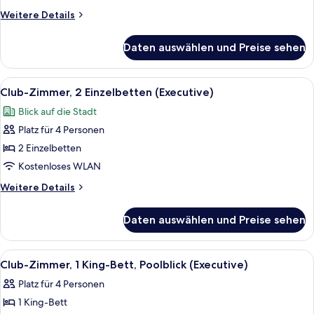
Bett
Weitere
Weitere Details
(Executive)
Details
anzeigen
für
Daten auswählen und Preise sehen
Club-
Zimmer,
1 King-
Alle
Ein Hotelzimmer mit zwei Betten, ein
5
Bett
Club-Zimmer, 2 Einzelbetten (Executive)
Fotos
(Executive)
Blick auf die Stadt
für
Platz für 4 Personen
Club-
Zimmer,
2 Einzelbetten
2 Einzelbetten
Kostenloses WLAN
(Executive)
Weitere
Weitere Details
anzeigen
Details
für
Daten auswählen und Preise sehen
Club-
Zimmer,
2 Einzelbetten
Alle
Ein modernes Hotelzimmer mit einem g
6
(Executive)
Club-Zimmer, 1 King-Bett, Poolblick (Executive)
Fotos
Platz für 4 Personen
für
1 King-Bett
Club-