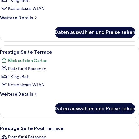
1 King-Bett
Prestige
Verandah
Kostenloses WLAN
Pool
Weitere
Weitere Details
View
Details
für
Suite
Daten auswählen und Preise sehen
Prestige
anzeigen
Verandah
Pool
Alle
Ein modernes Hotelzimmer mit einem gr
6
View
Prestige Suite Terrace
Fotos
Suite
Blick auf den Garten
für
Platz für 4 Personen
Prestige
Suite
1 King-Bett
Terrace
Kostenloses WLAN
anzeigen
Weitere
Weitere Details
Details
für
Daten auswählen und Preise sehen
Prestige
Suite
Terrace
Alle
Ein modernes Hotelzimmer mit einem g
6
Prestige Suite Pool Terrace
Fotos
Platz für 4 Personen