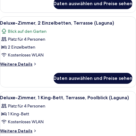
(Laguna)
Daten auswählen und Preise sehen
Deluxe-
anzeigen
Zimmer,
1 King-
Alle
Ein Hotelzimmer mit zwei Betten, eine
5
Bett,
Deluxe-Zimmer, 2 Einzelbetten, Terrasse (Laguna)
Fotos
Terrasse
Blick auf den Garten
(Laguna)
für
Platz für 4 Personen
Deluxe-
Zimmer,
2 Einzelbetten
2 Einzelbetten,
Kostenloses WLAN
Terrasse
Weitere
Weitere Details
(Laguna)
Details
anzeigen
für
Daten auswählen und Preise sehen
Deluxe-
Zimmer,
2 Einzelbetten,
Alle
Ein modernes Hotelzimmer mit einem gr
5
Terrasse
Deluxe-Zimmer, 1 King-Bett, Terrasse, Poolblick (Laguna)
Fotos
(Laguna)
Platz für 4 Personen
für
1 King-Bett
Deluxe-
Zimmer,
Kostenloses WLAN
1 King-
Weitere
Weitere Details
Details