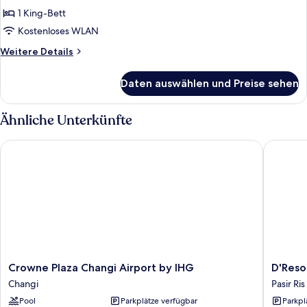
für
1 King-Bett
Prestige
Suite
Kostenloses WLAN
Pool
Weitere
Weitere Details
Terrace
Details
für
anzeigen
Daten auswählen und Preise sehen
Prestige
Suite
Pool
Ähnliche Unterkünfte
Terrace
Crowne Plaza Changi Airport by IHG
D'Resort
Crowne
D'Resort
Crowne Plaza Changi Airport by IHG
D'Reso
Plaza
at
Changi
Pasir Ris
Changi
Downto
Pool
Parkplätze verfügbar
Parkpl
Airport
East