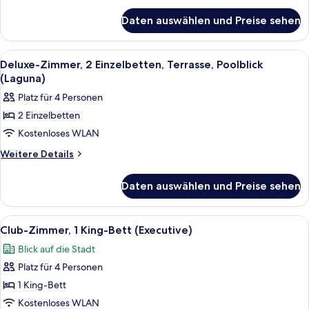
Bett,
für
Terrasse,
Daten auswählen und Preise sehen
Deluxe-
Poolblick
Zimmer,
(Laguna)
1 King-
Alle
Ein modernes Hotelzimmer mit zwei Bet
5
anzeigen
Bett,
Deluxe-Zimmer, 2 Einzelbetten, Terrasse, Poolblick
Fotos
Terrasse,
(Laguna)
Poolblick
für
Platz für 4 Personen
(Laguna)
Deluxe-
2 Einzelbetten
Zimmer,
Kostenloses WLAN
2 Einzelbetten,
Terrasse,
Weitere
Weitere Details
Details
Poolblick
für
(Laguna)
Daten auswählen und Preise sehen
Deluxe-
anzeigen
Zimmer,
2 Einzelbetten,
Alle
Ein Hotelzimmer mit einem großen Bett
5
Terrasse,
Club-Zimmer, 1 King-Bett (Executive)
Fotos
Poolblick
Blick auf die Stadt
(Laguna)
für
Platz für 4 Personen
Club-
Zimmer,
1 King-Bett
1 King-
Kostenloses WLAN