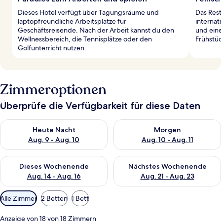
Dieses Hotel verfügt über Tagungsräume und
Das Rest
laptopfreundliche Arbeitsplätze für
internat
Geschäftsreisende. Nach der Arbeit kannst du den
und eine
Wellnessbereich, die Tennisplätze oder den
Frühstüc
Golfunterricht nutzen.
Zimmeroptionen
Überprüfe die Verfügbarkeit für diese Daten
Überprüfe die Verfügbarkeit für heute Nacht, Aug. 9 - Aug. 10
Überprüfe die Verfügbarkeit fü
Heute Nacht
Morgen
Aug. 9 - Aug. 10
Aug. 10 - Aug. 11
Überprüfe die Verfügbarkeit für dieses Wochenende, Aug. 14 -
Überprüfe die Verfügbarkeit f
Dieses Wochenende
Nächstes Wochenende
Aug. 14 - Aug. 16
Aug. 21 - Aug. 23
Verfügbare
Alle Zimmer
2 Betten
1 Bett
Filter
für
Anzeige von 18 von 18 Zimmern