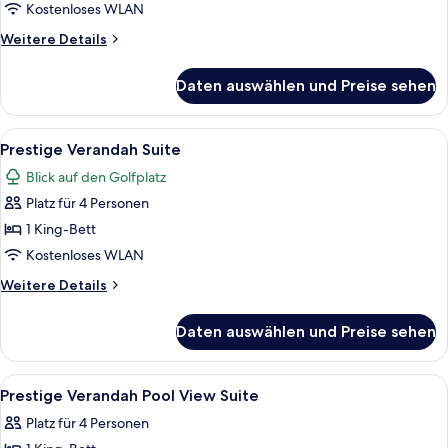
Zimmer,
Kostenloses WLAN
1 King-
Weitere
Weitere Details
Bett,
Details
für
Poolblick
Daten auswählen und Preise sehen
Club-
(Executive)
Zimmer,
anzeigen
1 King-
Alle
Ein modernes Schlafzimmer mit einem 
6
Bett,
Prestige Verandah Suite
Fotos
Poolblick
Blick auf den Golfplatz
(Executive)
für
Platz für 4 Personen
Prestige
Verandah
1 King-Bett
Suite
Kostenloses WLAN
anzeigen
Weitere
Weitere Details
Details
für
Daten auswählen und Preise sehen
Prestige
Verandah
Suite
Alle
Ein modernes Hotelzimmer mit einem 
7
Prestige Verandah Pool View Suite
Fotos
Platz für 4 Personen
für