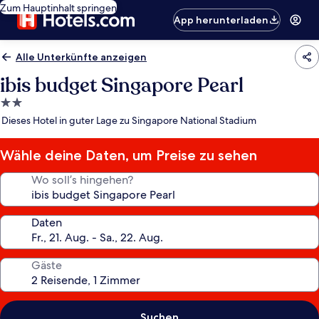
Zum Hauptinhalt springen
App herunterladen
Alle Unterkünfte anzeigen
ibis budget Singapore Pearl
2.0-
Sterne-
Dieses Hotel in guter Lage zu Singapore National Stadium
Unterkunft
Wähle deine Daten, um Preise zu sehen
Wo soll’s hingehen?
Daten
Gäste
Suchen