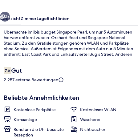
rück
Weiter
2+
Übersicht
Zimmer
Lage
Richtlinien
Übernachte im ibis budget Singapore Pearl, um nur 5 Autominuten
hiervon entfernt zu sein: Orchard Road und Singapore National
Stadium. Zu den Gratisleistungen gehören WLAN und Parkplätze
ohne Service. Außerdem ist Folgendes mit dem Auto nur 5 Minuten
entfernt: East Coast Park und Einkaufsviertel Bugis Street. Anderen
Reisenden gefallen das hilfsbereite Personal und der allgemeine
Zustand. Die Unterkunft ist nur einen kurzen Fußmarsch von den
Bewertungen
Gut
öffentlichen Verkehrsmitteln entfernt: Zur U-Bahn läuft man 10
7,6
7,6 von 10.
Minuten (S-Bahn-Station Aljunied) bzw. 10 Minuten (U-Bahn-Station
2.257 externe Bewertungen
Mountbatten).
Businesscenter
Beliebte Annehmlichkeiten
Kostenlose Parkplätze
Kostenloses WLAN
Klimaanlage
Wäscherei
Rund um die Uhr besetzte
Nichtraucher
Rezeption