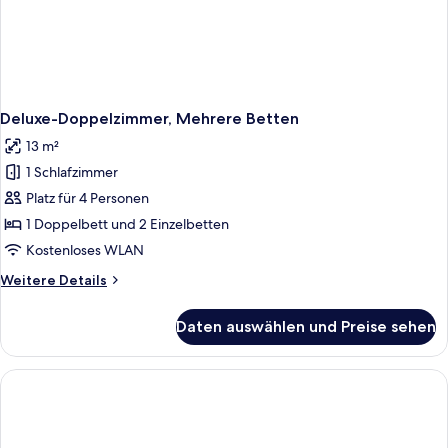
Deluxe-Doppelzimmer, Mehrere Betten
13 m²
1 Schlafzimmer
Platz für 4 Personen
1 Doppelbett und 2 Einzelbetten
Kostenloses WLAN
Weitere
Weitere Details
Details
für
Daten auswählen und Preise sehen
Deluxe-
Doppelzimmer,
Mehrere
Betten