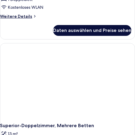
Kostenloses WLAN
Weitere
Weitere Details
Details
für
Daten auswählen und Preise sehen
Deluxe-
Doppelzimmer,
1
Doppelbett
Superior-Doppelzimmer, Mehrere Betten
13 m²