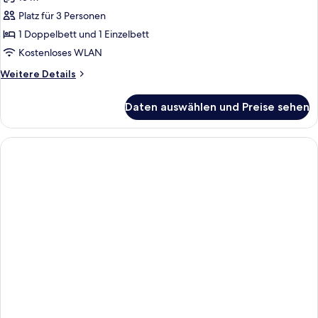
Platz für 3 Personen
1 Doppelbett und 1 Einzelbett
Kostenloses WLAN
Weitere
Weitere Details
Details
für
Daten auswählen und Preise sehen
Superior-
Doppelzimmer,
Mehrere
Betten