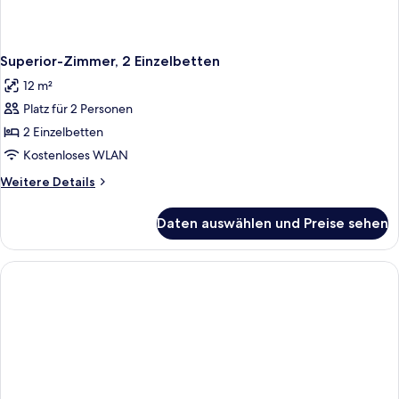
Superior-Zimmer, 2 Einzelbetten
12 m²
Platz für 2 Personen
2 Einzelbetten
Kostenloses WLAN
Weitere
Weitere Details
Details
für
Daten auswählen und Preise sehen
Superior-
Zimmer,
2 Einzelbetten