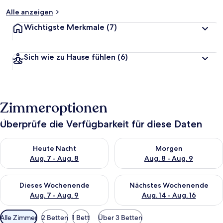
Alle anzeigen
Wichtigste Merkmale
(7)
Sich wie zu Hause fühlen
(6)
Zimmeroptionen
Überprüfe die Verfügbarkeit für diese Daten
Überprüfe die Verfügbarkeit für heute Nacht, Aug. 7 - Aug. 8.
Überprüfe die Verfügbarkeit f
Heute Nacht
Morgen
Aug. 7 - Aug. 8
Aug. 8 - Aug. 9
Überprüfe die Verfügbarkeit für dieses Wochenende, Aug. 7 - 
Überprüfe die Verfügbarkeit f
Dieses Wochenende
Nächstes Wochenende
Aug. 7 - Aug. 9
Aug. 14 - Aug. 16
Verfügbare
Alle Zimmer
2 Betten
1 Bett
Über 3 Betten