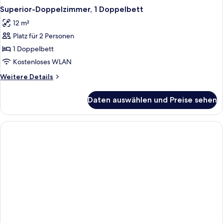
Superior-Doppelzimmer, 1 Doppelbett
12 m²
Platz für 2 Personen
1 Doppelbett
Kostenloses WLAN
Weitere
Weitere Details
Details
für
Daten auswählen und Preise sehen
Superior-
Doppelzimmer,
1
Doppelbett