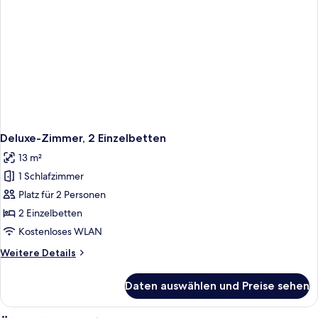
Deluxe-Zimmer, 2 Einzelbetten
13 m²
1 Schlafzimmer
Platz für 2 Personen
2 Einzelbetten
Kostenloses WLAN
Weitere
Weitere Details
Details
für
Daten auswählen und Preise sehen
Deluxe-
Zimmer,
2 Einzelbetten