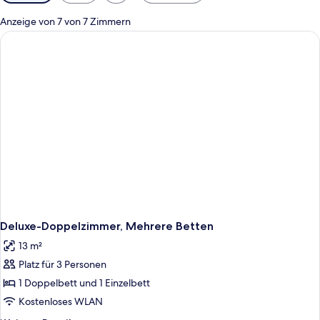
Filter
für
Anzeige von 7 von 7 Zimmern
Zimmer
Deluxe-Doppelzimmer, Mehrere Betten
13 m²
Platz für 3 Personen
1 Doppelbett und 1 Einzelbett
Kostenloses WLAN