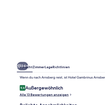
24+
Übersicht
Zimmer
Lage
Richtlinien
Wenn du nach Arnsberg reist, ist Hotel Gambrinus Arnsbe
Bewertungen
Außergewöhnlich
9,4
9,4 von 10.
Alle 13 Bewertungen anzeigen