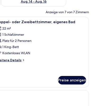
Aug. 14 - Aug. 16
Anzeige von 7 von 7 Zimmern
roßen Bett, einer Duschkabine aus Glas und einem Spiegel an der Wand.
le
Ein ordentlich bezogenes Bett mit weißen Le
5
oppel- oder Zweibettzimmer, eigenes Bad
otos
22 m²
ür
1 Schlafzimmer
oppel-
der
Platz für 2 Personen
weibettzimmer,
1 King-Bett
igenes
Kostenloses WLAN
ad
itere
itere Details
nzeigen
tails
r
ppel-
er
Preise anzeigen
eibettzimmer,
genes
ad
s Muster-Sessel und ein Fenster mit weißen Vorhängen.