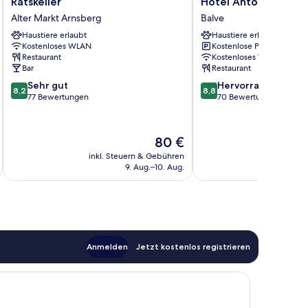
Ratskeller
Hotel
Ratskeller
Hotel Antoniushuett
Alter
Antoniushuette
Alter Markt Arnsberg
Balve
Markt
Balve
Haustiere erlaubt
Haustiere erlaubt
Arnsberg
Kostenloses WLAN
Kostenlose Parkplätze
Restaurant
Kostenloses WLAN
Bar
Restaurant
8.2
8.8
Sehr gut
Hervorragend
8,2
8,8
von
von
77 Bewertungen
70 Bewertungen
10,
10,
Sehr
Hervorragend,
gut,
70
Der
80 €
77
Bewertungen
Preis
inkl. Steuern & Gebühren
inkl. S
Bewertungen
beträgt
9. Aug.–10. Aug.
80 €
Anmelden
Jetzt kostenlos registrieren