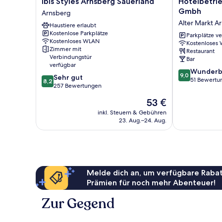
ibis
Hotelbetriebe
ibis Styles Arnsberg Sauerland
Hotelbetri
Styles
Güldenhaupt
Gmbh
Arnsberg
Arnsberg
Gmbh
Alter Markt A
Haustiere erlaubt
Sauerland
Alter
Kostenlose Parkplätze
Arnsberg
Markt
Parkplätze v
Kostenloses WLAN
Kostenloses
Arnsberg
Zimmer mit
Restaurant
Verbindungstür
Bar
verfügbar
9.0
Wunderb
9,0
8.2
Sehr gut
von
51 Bewertu
8,2
von
257 Bewertungen
10,
10,
Wunderbar,
Der
53 €
Sehr
51
Preis
gut,
inkl. Steuern & Gebühren
Bewertungen
beträgt
23. Aug.–24. Aug.
257
53 €
Bewertungen
Melde dich an, um verfügbare Rabat
Prämien für noch mehr Abenteuer!
Zur Gegend