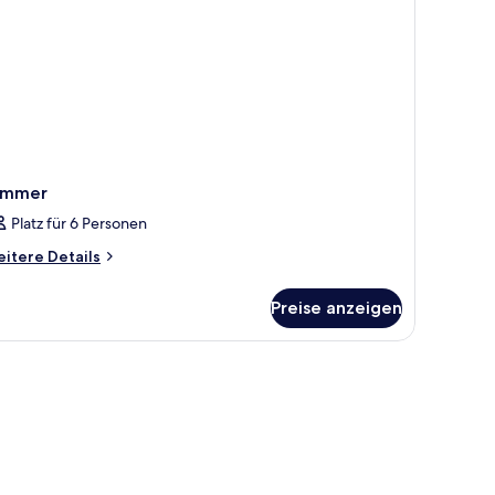
immer
Platz für 6 Personen
itere
itere Details
tails
r
Preise anzeigen
immer