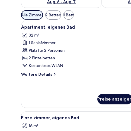
Aug. 6 - Aug. 7
A
Verfügbare
Alle Zimmer
2 Betten
1 Bett
Filter
Alle
Ein Hotelzimmer mit Doppelbet
für
4
Apartment, eigenes Bad
Fotos
Zimmer
32 m²
für
1 Schlafzimmer
Apartment,
eigenes
Platz für 2 Personen
Bad
2 Einzelbetten
anzeigen
Kostenloses WLAN
Weitere
Weitere Details
Details
für
Apartment,
eigenes
Preise anzeige
Bad
Alle
Ein ordentlich bezogenes Bett
5
Einzelzimmer, eigenes Bad
Fotos
16 m²
für