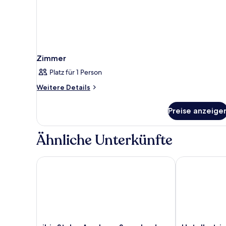
Zimmer
Platz für 1 Person
Weitere
Weitere Details
Details
für
Preise anzeige
Zimmer
Ähnliche Unterkünfte
ibis Styles Arnsberg Sauerland
Hotelbetrie