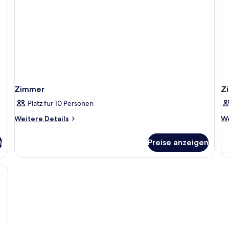
Zimmer
Z
Platz für 10 Personen
Weitere
We
Weitere Details
We
Details
De
für
fü
n
Preise anzeigen
Zimmer
Z