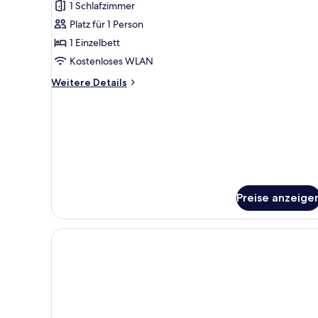
1 Schlafzimmer
Einzelzimmer,
eigenes
Platz für 1 Person
Bad
1 Einzelbett
anzeigen
Kostenloses WLAN
Weitere
Weitere Details
Details
für
Einzelzimmer,
eigenes
Bad
Preise anzeige