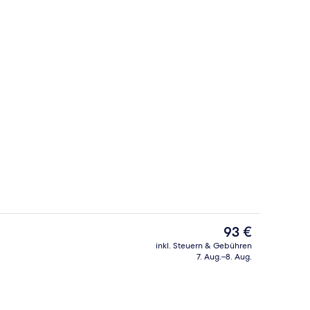
Außenbereich
Der
93 €
aktuelle
inkl. Steuern & Gebühren
Preis
7. Aug.–8. Aug.
, eigenes Bad | Badezimmer
Garten
beträgt
93 €.