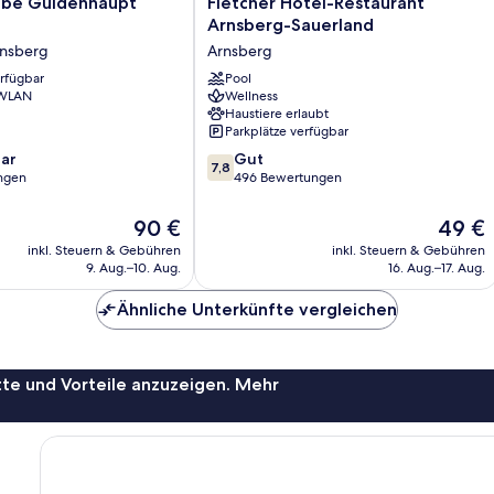
Fletcher
ebe Güldenhaupt
Fletcher Hotel-Restaurant
Hotel-
Arnsberg-Sauerland
Restaurant
rnsberg
Arnsberg
Arnsberg-
erfügbar
Sauerland
Pool
 WLAN
Wellness
Arnsberg
Haustiere erlaubt
Parkplätze verfügbar
7.8
ar
Gut
7,8
von
ngen
496 Bewertungen
10,
Gut,
Der
Der
90 €
49 €
496
Preis
Preis
inkl. Steuern & Gebühren
inkl. Steuern & Gebühren
Bewertungen
beträgt
beträgt
9. Aug.–10. Aug.
16. Aug.–17. Aug.
90 €
49 €
Ähnliche Unterkünfte vergleichen
te und Vorteile anzuzeigen. Mehr