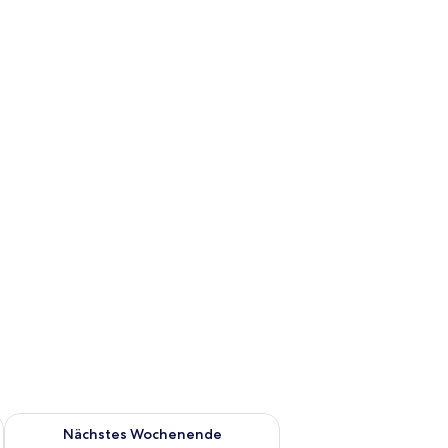
es Wochenende, Aug. 7 - Aug. 9.
Überprüfe die Verfügbarkeit für nächstes Wochenende, Aug. 1
Nächstes Wochenende