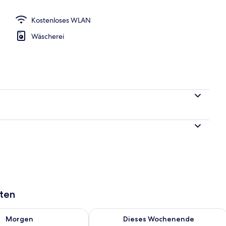
Kostenloses WLAN
 Zweibettzimmer, eigenes Bad
Wäscherei
aten
 - Aug. 7.
 Verfügbarkeit für morgen, Aug. 7 - Aug. 8.
Überprüfe die Verfügbarkeit für dies
Morgen
Dieses Wochenende