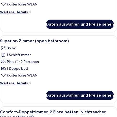
Kostenloses WLAN
Weitere
Weitere Details
Details
für
Daten auswählen und Preise sehen
Standardzimmer
Alle
Ein Hotelzimmer mit einem großen Bet
6
Superior-Zimmer (open bathroom)
Fotos
35 m²
für
1 Schlafzimmer
Superior-
Zimmer
Platz für 2 Personen
(open
1 Doppelbett
bathroom)
Kostenloses WLAN
anzeigen
Weitere
Weitere Details
Details
für
Daten auswählen und Preise sehen
Superior-
Zimmer
(open
Alle
Ein Hotelzimmer mit einem großen Bet
2
bathroom)
Comfort-Doppelzimmer, 2 Einzelbetten, Nichtraucher
Fotos