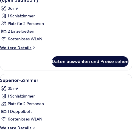
(open bathroom)
für
36 m²
Comfort-
1 Schlafzimmer
Doppelzimmer,
Platz für 2 Personen
2 Einzelbetten,
Nichtraucher
2 Einzelbetten
(open
Kostenloses WLAN
bathroom)
Weitere
Weitere Details
anzeigen
Details
für
Daten auswählen und Preise sehen
Comfort-
Doppelzimmer,
2 Einzelbetten,
Alle
Ein Hotelzimmer mit Bett, Nachttischen
1
Nichtraucher
Superior-Zimmer
Fotos
(open
35 m²
bathroom)
für
1 Schlafzimmer
Superior-
Zimmer
Platz für 2 Personen
anzeigen
1 Doppelbett
Kostenloses WLAN
Weitere
Weitere Details