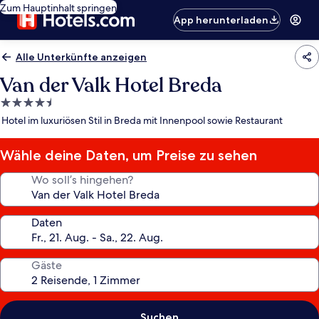
Zum Hauptinhalt springen
App herunterladen
Alle Unterkünfte anzeigen
Van der Valk Hotel Breda
4.5-
Sterne-
Hotel im luxuriösen Stil in Breda mit Innenpool sowie Restaurant
Unterkunft
Wähle deine Daten, um Preise zu sehen
Wo soll’s hingehen?
Daten
Gäste
Suchen