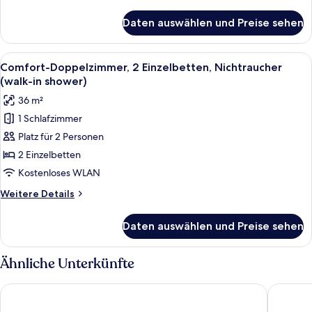
Details
für
Daten auswählen und Preise sehen
Superior-
Zimmer
Alle
Ein modernes Hotelzimmer mit einem 
2
Comfort-Doppelzimmer, 2 Einzelbetten, Nichtraucher
Fotos
(walk-in shower)
für
36 m²
Comfort-
1 Schlafzimmer
Doppelzimmer,
Platz für 2 Personen
2 Einzelbetten,
Nichtraucher
2 Einzelbetten
(walk-
Kostenloses WLAN
in
Weitere
Weitere Details
shower)
Details
anzeigen
für
Daten auswählen und Preise sehen
Comfort-
Doppelzimmer,
2 Einzelbetten,
Ähnliche Unterkünfte
Nichtraucher
(walk-
Hotel Nassau Breda, Autograph Collection by Marriott
Leonardo
in
shower)