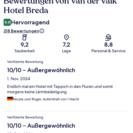
Bewertungen von Van der Valk
Bewertungen
Hotel Breda
Hervorragend
8,8
218 Bewertungen
9,2
7,2
8,8
Sauberkeit
Lage
Personal & Service
Bewertungen
Verifizierte Bewertung
10/10 – Außergewöhnlich
1. Nov. 2024
Endlich mal ein Hotel mit Teppich in den Fluren und somit
morgens keine Lärmbelästigung
Nicole und Roger, Aufenthalt von 1 Nacht
Verifizierte Bewertung
10/10 – Außergewöhnlich