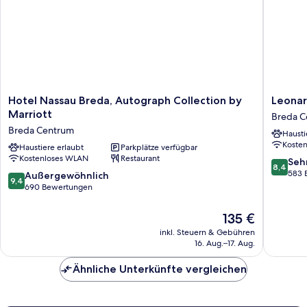
Hotel
Leonard
Hotel Nassau Breda, Autograph Collection by
Leonar
Nassau
Hotel
Marriott
Breda C
Breda,
Breda
Breda Centrum
Hausti
Autograph
City
Koste
Collection
Haustiere erlaubt
Parkplätze verfügbar
Center
Kostenloses WLAN
Restaurant
by
Breda
8.4
Seh
8,4
Marriott
Centru
von
583 
9.4
Außergewöhnlich
9,4
Breda
10,
von
690 Bewertungen
Centrum
Sehr
10,
gut,
Außergewöhnlich,
Der
135 €
583
690
Preis
inkl. Steuern & Gebühren
Bewert
Bewertungen
beträgt
16. Aug.–17. Aug.
135 €
Ähnliche Unterkünfte vergleichen