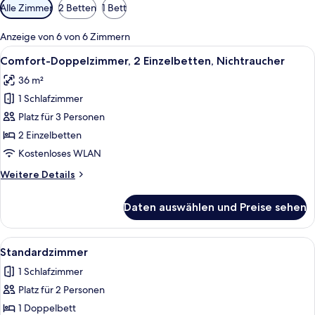
Verfügbare
Alle Zimmer
2 Betten
1 Bett
Filter
für
Anzeige von 6 von 6 Zimmern
Zimmer
Alle
Ein Hotelzimmer mit einem Holztisch,
3
Comfort-Doppelzimmer, 2 Einzelbetten, Nichtraucher
Fotos
36 m²
für
1 Schlafzimmer
Comfort-
Doppelzimmer,
Platz für 3 Personen
2 Einzelbetten,
2 Einzelbetten
Nichtraucher
Kostenloses WLAN
anzeigen
Weitere
Weitere Details
Details
für
Daten auswählen und Preise sehen
Comfort-
Doppelzimmer,
2 Einzelbetten,
Alle
Ein modernes Hotelzimmer mit einem g
4
Nichtraucher
Standardzimmer
Fotos
1 Schlafzimmer
für
Platz für 2 Personen
Standardzimmer
anzeigen
1 Doppelbett