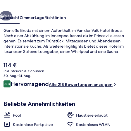
Breda
rück
Weiter
46+
Übersicht
Zimmer
Lage
Richtlinien
Genieße Breda mit einem Aufenthalt im Van der Valk Hotel Breda.
Nach einer Abkühlung im Innenpool kannst du im Princeville essen
gehen. Es serviert zum Frühstück, Mittagessen und Abendessen
internationale Küche. Als weitere Highlights bietet dieses Hotel im
luxuriösen Stil eine Loungebar, einen Whirlpool und eine Sauna.
Der
114 €
aktuelle
inkl. Steuern & Gebühren
Preis
30. Aug.–31. Aug.
Tägliches Frühstücksbuffet gegen Ge
beträgt
Bewertungen
Hervorragend
8,8
Alle 218 Bewertungen anzeigen
114 €.
8,8 von 10.
Beliebte Annehmlichkeiten
Pool
Haustiere erlaubt
Kostenlose Parkplätze
Kostenloses WLAN