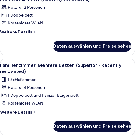
Fotos
Platz für 2 Personen
für
1 Doppelbett
Premium-
Zimmer
Kostenloses WLAN
(Recently
Weitere
Weitere Details
renovated)
Details
für
anzeigen
Daten auswählen und Preise sehen
Premium-
Zimmer
(Recently
Alle
Ein Hotelzimmer mit einem Bett, zwei
3
renovated)
Familienzimmer, Mehrere Betten (Superior - Recently
Fotos
renovated)
für
1 Schlafzimmer
Familienzimmer,
Platz für 4 Personen
Mehrere
1 Doppelbett und 1 Einzel-Etagenbett
Betten
(Superior
Kostenloses WLAN
-
Weitere
Weitere Details
Recently
Details
für
renovated)
Daten auswählen und Preise sehen
Familienzimmer,
anzeigen
Mehrere