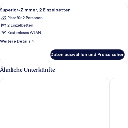
Betten
Alle
Ein Hotelzimmer mit zwei Betten, ein
3
(Superior
Superior-Zimmer, 2 Einzelbetten
Fotos
-
Platz für 2 Personen
Recently
für
renovated)
2 Einzelbetten
Superior-
Zimmer,
Kostenloses WLAN
2 Einzelbetten
Weitere
Weitere Details
anzeigen
Details
für
Daten auswählen und Preise sehen
Superior-
Zimmer,
2 Einzelbetten
Ähnliche Unterkünfte
Bastion Hotel Tilburg
Mercure 