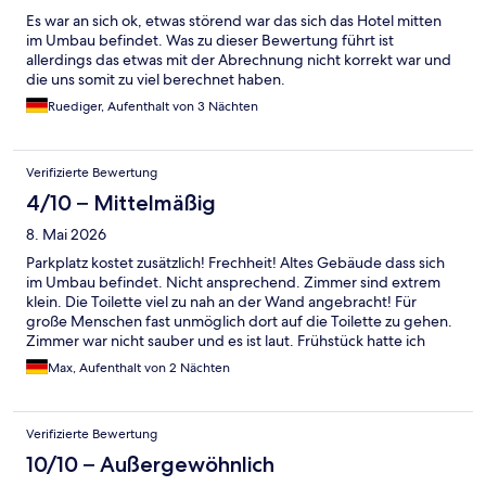
Es war an sich ok, etwas störend war das sich das Hotel mitten
im Umbau befindet. Was zu dieser Bewertung führt ist
allerdings das etwas mit der Abrechnung nicht korrekt war und
die uns somit zu viel berechnet haben.
Ruediger, Aufenthalt von 3 Nächten
Verifizierte Bewertung
4/10 – Mittelmäßig
8. Mai 2026
Parkplatz kostet zusätzlich! Frechheit! Altes Gebäude dass sich
im Umbau befindet. Nicht ansprechend. Zimmer sind extrem
klein. Die Toilette viel zu nah an der Wand angebracht! Für
große Menschen fast unmöglich dort auf die Toilette zu gehen.
Zimmer war nicht sauber und es ist laut. Frühstück hatte ich
keines gebucht. Essen im Restaurant war sehr gut sogar , jedoch
Max, Aufenthalt von 2 Nächten
preislich sehr teuer. Ein großes Bier kostet 7€! War leider das
erste und letzte Mal dort für mich!
Verifizierte Bewertung
10/10 – Außergewöhnlich