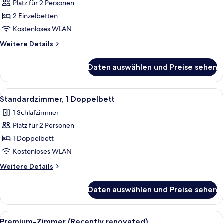
2 Einzelbetten
Platz für 2 Personen
(Sweet)
2 Einzelbetten
anzeigen
Kostenloses WLAN
Weitere
Weitere Details
Details
für
Daten auswählen und Preise sehen
Standardzimmer,
2 Einzelbetten
(Sweet)
Alle
Ein Hotelzimmer mit einem Bett, zwei
4
Standardzimmer, 1 Doppelbett
Fotos
1 Schlafzimmer
für
Platz für 2 Personen
Standardzimmer,
1
1 Doppelbett
Doppelbett
Kostenloses WLAN
anzeigen
Weitere
Weitere Details
Details
für
Daten auswählen und Preise sehen
Standardzimmer,
1
Doppelbett
Alle
Ein Hotelzimmer mit einem Bett, zwei
3
Premium-Zimmer (Recently renovated)