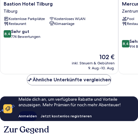
Bastion
Mercur
Bastion Hotel Tilburg
Mercur
Hotel
Hotel
Tilburg
Zentru
Tilburg
Tilburg
Kostenlose Parkplätze
Kostenloses WLAN
Pool
Tilburg
Centru
Restaurant
Klimaanlage
Restau
Zentru
8.4
Sehr gut
8,4
von
774 Bewertungen
8.4
Seh
10,
8,4
von
914 
Sehr
10,
gut,
Der
102 €
Sehr
774
Preis
gut,
inkl. Steuern & Gebühren
Bewertungen
beträgt
9. Aug.–10. Aug.
914
102 €
Bewert
Ähnliche Unterkünfte vergleichen
Melde dich an, um verfügbare Rabatte und Vorteile
anzuzeigen. Mehr Prämien für noch mehr Abenteuer!
Anmelden
Jetzt kostenlos registrieren
Zur Gegend