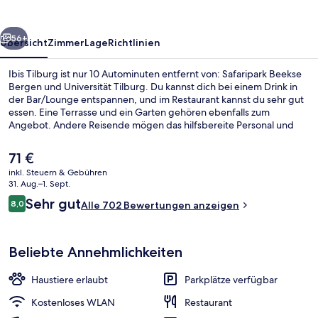
rück
Weiter
56+
Übersicht
Zimmer
Lage
Richtlinien
Ibis Tilburg ist nur 10 Autominuten entfernt von: Safaripark Beekse
Bergen und Universität Tilburg. Du kannst dich bei einem Drink in
der Bar/Lounge entspannen, und im Restaurant kannst du sehr gut
essen. Eine Terrasse und ein Garten gehören ebenfalls zum
Angebot. Andere Reisende mögen das hilfsbereite Personal und
den allgemeinen Zustand der Unterkunft.
Der
71 €
aktuelle
inkl. Steuern & Gebühren
Preis
31. Aug.–1. Sept.
Tägliches Frühstücksbuffet gegen Ge
beträgt
Bewertungen
Sehr gut
8,0
Alle 702 Bewertungen anzeigen
71 €.
8,0 von 10.
Beliebte Annehmlichkeiten
Haustiere erlaubt
Parkplätze verfügbar
Kostenloses WLAN
Restaurant