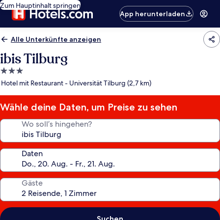
Zum Hauptinhalt springen
App herunterladen
Alle Unterkünfte anzeigen
ibis Tilburg
3.0-
Sterne-
Hotel mit Restaurant - Universität Tilburg (2,7 km)
Unterkunft
Wähle deine Daten, um Preise zu sehen
Wo soll’s hingehen?
Daten
Gäste
Suchen