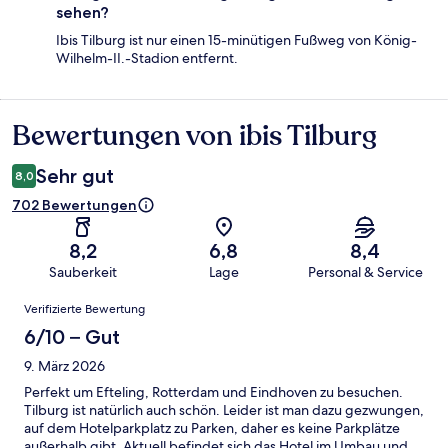
sehen?
Ibis Tilburg ist nur einen 15-minütigen Fußweg von König-
Wilhelm-II.-Stadion entfernt.
Bewertungen von ibis Tilburg
Bewertungen
Sehr gut
8,0
702 Bewertungen
8,2
6,8
8,4
Sauberkeit
Lage
Personal & Service
Bewertungen
Verifizierte Bewertung
6/10 – Gut
9. März 2026
Perfekt um Efteling, Rotterdam und Eindhoven zu besuchen.
Tilburg ist natürlich auch schön. Leider ist man dazu gezwungen,
auf dem Hotelparkplatz zu Parken, daher es keine Parkplätze
außerhalb gibt. Aktuell befindet sich das Hotel im Umbau und