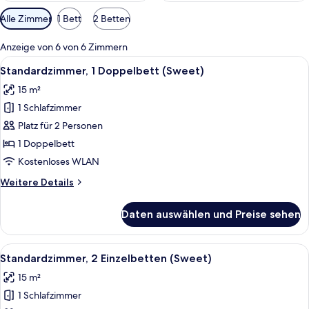
Verfügbare
Alle Zimmer
1 Bett
2 Betten
Filter
für
Anzeige von 6 von 6 Zimmern
Zimmer
Alle
Ein Hotelzimmer mit Bett, Schreibtisc
9
Standardzimmer, 1 Doppelbett (Sweet)
Fotos
15 m²
für
1 Schlafzimmer
Standardzimmer,
1
Platz für 2 Personen
Doppelbett
1 Doppelbett
(Sweet)
Kostenloses WLAN
anzeigen
Weitere
Weitere Details
Details
für
Daten auswählen und Preise sehen
Standardzimmer,
1
Doppelbett
Alle
Ein Hotelzimmer mit einem großen Bett
8
(Sweet)
Standardzimmer, 2 Einzelbetten (Sweet)
Fotos
15 m²
für
1 Schlafzimmer
Standardzimmer,