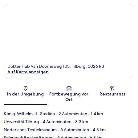
Dokter Hub Van Doorneweg 105, Tilburg, 5026 RB
Auf Karte anzeigen
Karte
In der Umgebung
Fortbewegung vor
Restaurants
Ort
König-Wilhelm-II.-Stadion
- 2 Autominuten
- 1.4 km
Universität Tilburg
- 4 Autominuten
- 3.3 km
Nederlands Textielmuseum
- 6 Autominuten
- 4.3 km
Safaripark Beekse Bergen
- 6 Autominuten
- 6.8 km