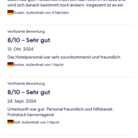
wird sich danach bestimmt noch ändern. insgesamt ist es ein
Perfektes Hotel für die Personen die, Nur dort zum
Dustin, Aufenthalt von 4 Nächten
Übernachten sind.
Verifizierte Bewertung
8/10 – Sehr gut
13. Okt. 2024
Das Hotelpersonal war sehr zuvorkommend und freundlich.
Andre, Aufenthalt von 1 Nacht
Verifizierte Bewertung
8/10 – Sehr gut
24. Sept. 2024
Unterkunft war gut. Personal freundlich und hilfsbereit.
Frühstück hervorragend
Kolf, Aufenthalt von 1 Nacht