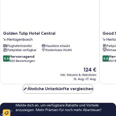
Golden
Good
Golden Tulip Hotel Central
Good S
Tulip
Seasons
's-Hertogenbosch
's-Hert
Hotel
City
Flughafentransfer
Haustiere erlaubt
Parkpl
Central
Centre
Parkplätze verfügbar
Kostenloses WLAN
Klimaa
's-
hotel
Hertogenbosch
Den
8.8
8.8
Hervorragend
Her
8,8
8,8
Bosch
von
von
820 Bewertungen
401 
's-
10,
10,
Der
124 €
Hertog
Hervorragend,
Hervorr
Preis
820
401
inkl. Steuern & Gebühren
beträgt
16. Aug.–17. Aug.
Bewertungen
Bewert
124 €
Ähnliche Unterkünfte vergleichen
Melde dich an, um verfügbare Rabatte und Vorteile
anzuzeigen. Mehr Prämien für noch mehr Abenteuer!