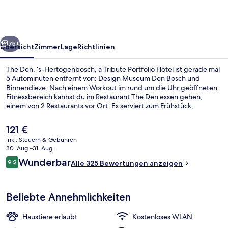
Hertogenbosch,
a
Tribute
rück
Weiter
Portfolio
75+
Übersicht
Zimmer
Lage
Richtlinien
Hotel
The Den, ‘s-Hertogenbosch, a Tribute Portfolio Hotel ist gerade mal
5 Autominuten entfernt von: Design Museum Den Bosch und
Binnendieze. Nach einem Workout im rund um die Uhr geöffneten
Fitnessbereich kannst du im Restaurant The Den essen gehen,
einem von 2 Restaurants vor Ort. Es serviert zum Frühstück,
Mittagessen und Abendessen internationale Küche. Außerdem ist
Folgendes mit dem Auto nur 5 Minuten entfernt: Het
Der
121 €
Noordbrabants Museum und Nationalpark De Loonse und
aktuelle
inkl. Steuern & Gebühren
Drunense Duinen. Andere Reisende lieben das hilfsbereite
Preis
30. Aug.–31. Aug.
Personal.
2 Restaurants; Frühstück, Mittagesse
beträgt
Bewertungen
Wunderbar
9,2
Alle 325 Bewertungen anzeigen
121 €.
9,2 von 10.
Beliebte Annehmlichkeiten
Haustiere erlaubt
Kostenloses WLAN