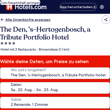
Zum Hauptinhalt springen
App herunterladen
Alle Unterkünfte anzeigen
The Den, ‘s-Hertogenbosch, a
Tribute Portfolio Hotel
4.0-
Sterne-
Hotel mit 2 Restaurants - Binnendieze (1,1 km)
Unterkunft
Wähle deine Daten, um Preise zu sehen
Wo soll’s hingehen?
Daten
Gäste