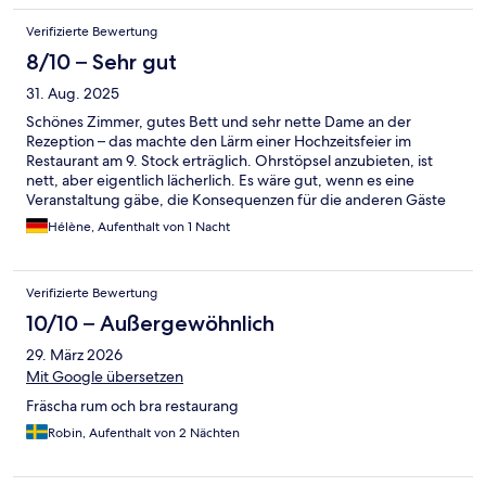
Verifizierte Bewertung
8/10 – Sehr gut
31. Aug. 2025
Schönes Zimmer, gutes Bett und sehr nette Dame an der
Rezeption – das machte den Lärm einer Hochzeitsfeier im
Restaurant am 9. Stock erträglich. Ohrstöpsel anzubieten, ist
nett, aber eigentlich lächerlich. Es wäre gut, wenn es eine
Veranstaltung gäbe, die Konsequenzen für die anderen Gäste
besser in Betracht zu ziehen . Also sollte die Musik weniger laut
Hélène, Aufenthalt von 1 Nacht
sein.
Verifizierte Bewertung
10/10 – Außergewöhnlich
29. März 2026
Mit Google übersetzen
Fräscha rum och bra restaurang
Robin, Aufenthalt von 2 Nächten