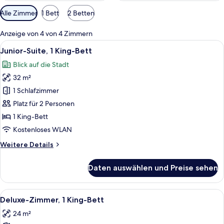
Verfügbare
Alle Zimmer
1 Bett
2 Betten
Filter
für
Anzeige von 4 von 4 Zimmern
Zimmer
Alle
Ein modernes Hotelzimmer mit Bett, Sc
5
Junior-Suite, 1 King-Bett
Fotos
Blick auf die Stadt
für
32 m²
Junior-
Suite,
1 Schlafzimmer
1 King-
Platz für 2 Personen
Bett
1 King-Bett
anzeigen
Kostenloses WLAN
Weitere
Weitere Details
Details
für
Daten auswählen und Preise sehen
Junior-
Suite,
1 King-
Alle
Ein modernes Hotelzimmer mit einem gr
5
Bett
Deluxe-Zimmer, 1 King-Bett
Fotos
24 m²
für