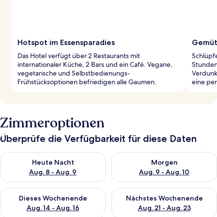
Hotspot im Essensparadies
Gemüt
Das Hotel verfügt über 2 Restaurants mit
Schlüpf
internationaler Küche, 2 Bars und ein Café. Vegane,
Stunden
vegetarische und Selbstbedienungs-
Verdunk
Frühstücksoptionen befriedigen alle Gaumen.
eine pe
Zimmeroptionen
Überprüfe die Verfügbarkeit für diese Daten
Überprüfe die Verfügbarkeit für heute Nacht, Aug. 8 - Aug. 9.
Überprüfe die Verfügbarkeit f
Heute Nacht
Morgen
Aug. 8 - Aug. 9
Aug. 9 - Aug. 10
Überprüfe die Verfügbarkeit für dieses Wochenende, Aug. 14 -
Überprüfe die Verfügbarkeit f
Dieses Wochenende
Nächstes Wochenende
Aug. 14 - Aug. 16
Aug. 21 - Aug. 23