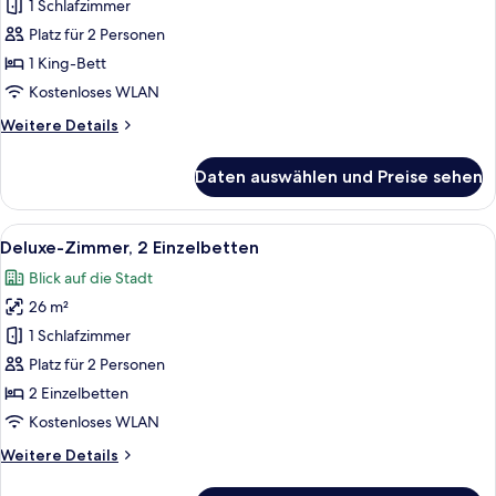
1 Schlafzimmer
Deluxe-
Zimmer,
Platz für 2 Personen
1 King-
1 King-Bett
Bett
Kostenloses WLAN
anzeigen
Weitere
Weitere Details
Details
für
Daten auswählen und Preise sehen
Deluxe-
Zimmer,
1 King-
Alle
Ein Hotelzimmer mit zwei Betten, einem
5
Bett
Deluxe-Zimmer, 2 Einzelbetten
Fotos
Blick auf die Stadt
für
26 m²
Deluxe-
Zimmer,
1 Schlafzimmer
2 Einzelbetten
Platz für 2 Personen
anzeigen
2 Einzelbetten
Kostenloses WLAN
Weitere
Weitere Details
Details
für