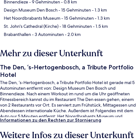
Binnendieze
- 9 Gehminuten
- 0.8 km
Design Museum Den Bosch
- 15 Gehminuten
- 1.3 km
Het Noordbrabants Museum
- 15 Gehminuten
- 1.3 km
St. John's Cathedral (Kirche)
- 18 Gehminuten
- 1.5 km
Brabanthallen
- 3 Autominuten
- 2.0 km
Mehr zu dieser Unterkunft
The Den, ‘s-Hertogenbosch, a Tribute Portfolio
Hotel
The Den, ‘s-Hertogenbosch, a Tribute Portfolio Hotel ist gerade mal 5
Autominuten entfernt von: Design Museum Den Bosch und
Binnendieze. Nach einem Workout im rund um die Uhr geöffneten
Fitnessbereich kannst du im Restaurant The Den essen gehen, einem
von 2 Restaurants vor Ort. Es serviert zum Frühstück, Mittagessen und
Abendessen internationale Küche. Außerdem ist Folgendes mit dem
Auto nur 5 Minuten entfernt: Het Noordbrabants Museum und
Informationen zu den Rechten zur Stornierung
Nationalpark De Loonse und Drunense Duinen. Andere Reisende lieben
das hilfsbereite Personal.
Weitere Infos zu dieser Unterkunft