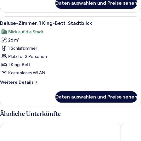
Daten auswählen und Preise sehen
Deluxe-
Zimmer,
2 Einzelbetten
Alle
Ein Hotelzimmer mit Bett, Flachbildfer
11
Deluxe-Zimmer, 1 King-Bett, Stadtblick
Fotos
Blick auf die Stadt
für
26 m²
Deluxe-
Zimmer,
1 Schlafzimmer
1 King-
Platz für 2 Personen
Bett,
1 King-Bett
Stadtblick
Kostenloses WLAN
anzeigen
Weitere
Weitere Details
Details
für
Daten auswählen und Preise sehen
Deluxe-
Zimmer,
1 King-
Ähnliche Unterkünfte
Bett,
Stadtblick
Golden Tulip Hotel Central
Good Sea