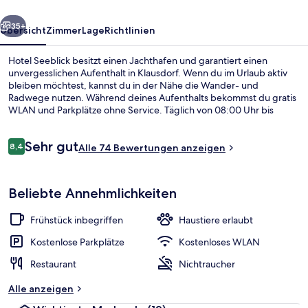
rück
Weiter
35+
Übersicht
Zimmer
Lage
Richtlinien
Hotel Seeblick besitzt einen Jachthafen und garantiert einen
unvergesslichen Aufenthalt in Klausdorf. Wenn du im Urlaub aktiv
bleiben möchtest, kannst du in der Nähe die Wander- und
Radwege nutzen. Während deines Aufenthalts bekommst du gratis
WLAN und Parkplätze ohne Service. Täglich von 08:00 Uhr bis
10:00 Uhr wird ein im Preis inbegriffenes Frühstücksbuffet serviert.
Eine Terrasse und ein Garten gehören ebenfalls zum Angebot.
Bewertungen
Sehr gut
8,4
Alle 74 Bewertungen anzeigen
8,4 von 10.
Schreibtisch, schallisolierte Zimmer, 
Beliebte Annehmlichkeiten
Frühstück inbegriffen
Haustiere erlaubt
Kostenlose Parkplätze
Kostenloses WLAN
Restaurant
Nichtraucher
Alle anzeigen