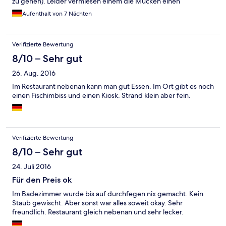
zu gehen). Leider vermiesen einem die Mücken einen
angenehmen Aufenthalt. Frühstück ist in Ordnung (Buffet,
Aufenthalt von 7 Nächten
Kaffeeautomat). Das Personal ist sehr freundlich und hilfsbereit.
Unser Zimmer war schlicht, ein Fenster mit Blick über den
Hafen. Zum Glück gab es ein Mückengitter! Nachts sehr ruhig!
Verifizierte Bewertung
Nebenan ist ein Restaurant (ok), sonst gib es nur noch einen
Fischimbiss und einen kleinen Laden mit ein paar Tischen davor.
8/10 – Sehr gut
Ansonsten muss man die Lokale in den umliegenden Orten oder
26. Aug. 2016
in Stralsund nutzen. Leider gab es tagsüber keine Möglichkeit
sich einen Tee oder einen Kaffee zu kochen, das wäre ein nettes
Im Restaurant nebenan kann man gut Essen. Im Ort gibt es noch
Angebot gewesen.
einen Fischimbiss und einen Kiosk. Strand klein aber fein.
Verifizierte Bewertung
8/10 – Sehr gut
24. Juli 2016
Für den Preis ok
Im Badezimmer wurde bis auf durchfegen nix gemacht. Kein
Staub gewischt. Aber sonst war alles soweit okay. Sehr
freundlich. Restaurant gleich nebenan und sehr lecker.