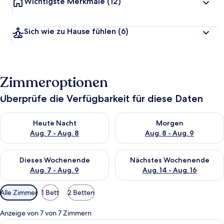
Wichtigste Merkmale
(12)
Sich wie zu Hause fühlen
(6)
Zimmeroptionen
Überprüfe die Verfügbarkeit für diese Daten
Überprüfe die Verfügbarkeit für heute Nacht, Aug. 7 - Aug. 8.
Überprüfe die Verfügbarkeit f
Heute Nacht
Morgen
Aug. 7 - Aug. 8
Aug. 8 - Aug. 9
Überprüfe die Verfügbarkeit für dieses Wochenende, Aug. 7 - 
Überprüfe die Verfügbarkeit f
Dieses Wochenende
Nächstes Wochenende
Aug. 7 - Aug. 9
Aug. 14 - Aug. 16
Verfügbare
Alle Zimmer
1 Bett
2 Betten
Filter
für
Anzeige von 7 von 7 Zimmern
Zimmer
Ein Doppelbett mit weißer Bettwäsche