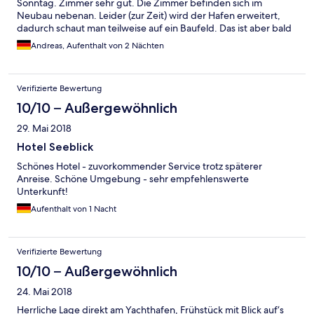
Sonntag. Zimmer sehr gut. Die Zimmer befinden sich im
Neubau nebenan. Leider (zur Zeit) wird der Hafen erweitert,
dadurch schaut man teilweise auf ein Baufeld. Das ist aber bald
vorbei. Wir werden wiederkommen.
Andreas, Aufenthalt von 2 Nächten
Verifizierte Bewertung
10/10 – Außergewöhnlich
29. Mai 2018
Hotel Seeblick
Schönes Hotel - zuvorkommender Service trotz späterer
Anreise. Schöne Umgebung - sehr empfehlenswerte
Unterkunft!
Aufenthalt von 1 Nacht
Verifizierte Bewertung
10/10 – Außergewöhnlich
24. Mai 2018
Herrliche Lage direkt am Yachthafen, Frühstück mit Blick auf‘s