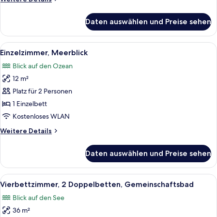
Details
für
Daten auswählen und Preise sehen
Einzelzimmer
Alle
Ein Hotelzimmer mit einem Bett, eine
5
Einzelzimmer, Meerblick
Fotos
Blick auf den Ozean
für
12 m²
Einzelzimmer,
Meerblick
Platz für 2 Personen
anzeigen
1 Einzelbett
Kostenloses WLAN
Weitere
Weitere Details
Details
für
Daten auswählen und Preise sehen
Einzelzimmer,
Meerblick
Alle
Ein ordentlich bezogenes Bett mit wei
5
Vierbettzimmer, 2 Doppelbetten, Gemeinschaftsbad
Fotos
Blick auf den See
für
36 m²
Vierbettzimmer,