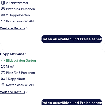
2 Doppelbetten,
2 Schlafzimmer
Gemeinschaftsbad
Platz für 4 Personen
anzeigen
2 Doppelbetten
Kostenloses WLAN
Weitere
Weitere Details
Details
für
Daten auswählen und Preise sehen
Vierbettzimmer,
2 Doppelbetten,
Gemeinschaftsbad
Alle
Ein Hotelzimmer mit einem großen Bet
5
Doppelzimmer
Fotos
Blick auf den Garten
für
18 m²
Doppelzimmer
anzeigen
Platz für 3 Personen
1 Doppelbett
Kostenloses WLAN
Weitere
Weitere Details
Details
für
Daten auswählen und Preise sehen
Doppelzimmer