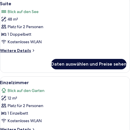
Alle
5
Suite
Fotos
Blick auf den See
für
48 m²
Suite
anzeigen
Platz für 2 Personen
1 Doppelbett
Kostenloses WLAN
Weitere
Weitere Details
Details
für
Daten auswählen und Preise sehen
Suite
Alle
Ein Hotelzimmer mit einem Bett, eine
5
Einzelzimmer
Fotos
Blick auf den Garten
für
12 m²
Einzelzimmer
anzeigen
Platz für 2 Personen
1 Einzelbett
Kostenloses WLAN
Weitere
Weitere Details