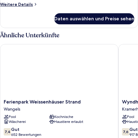
anzeigen
Weitere
Weitere Details
Details
für
Daten auswählen und Preise sehen
Suite,
Kochnische,
Seeblick
Ähnliche Unterkünfte
Ferienpark Weissenhäuser Strand
Wyndham
Ferienpark
Wyndh
Ferienpark Weissenhäuser Strand
Wyndh
Weissenhäuser
Stralsun
Wangels
Kramer
Strand
HanseD
Pool
Kochnische
Pool
Wangels
Kramerh
Wäscherei
Haustiere erlaubt
Hausti
7.4
7.6
Gut
Gut
7,4
7,6
von
von
652 Bewertungen
917 