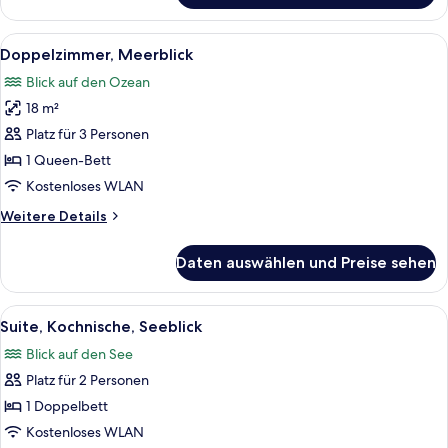
Alle
Ein Hotelzimmer mit einem großen Bet
5
Doppelzimmer, Meerblick
Fotos
Blick auf den Ozean
für
18 m²
Doppelzimmer,
Meerblick
Platz für 3 Personen
anzeigen
1 Queen-Bett
Kostenloses WLAN
Weitere
Weitere Details
Details
für
Daten auswählen und Preise sehen
Doppelzimmer,
Meerblick
Alle
Ein Wohnzimmer mit einem braunen So
6
Suite, Kochnische, Seeblick
Fotos
Blick auf den See
für
Platz für 2 Personen
Suite,
Kochnische,
1 Doppelbett
Seeblick
Kostenloses WLAN