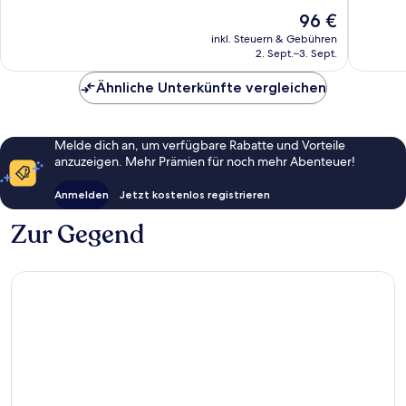
10,
10,
Der
96 €
Gut,
Gut,
Preis
652
917
inkl. Steuern & Gebühren
beträgt
2. Sept.–3. Sept.
Bewertungen
Bewert
96 €
Ähnliche Unterkünfte vergleichen
Melde dich an, um verfügbare Rabatte und Vorteile
anzuzeigen. Mehr Prämien für noch mehr Abenteuer!
Anmelden
Jetzt kostenlos registrieren
Zur Gegend