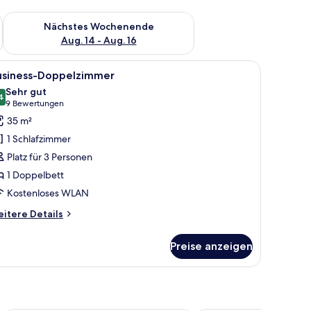
es Wochenende, Aug. 7 - Aug. 9.
Überprüfe die Verfügbarkeit für nächstes Wochenende, Aug. 1
Nächstes Wochenende
Aug. 14 - Aug. 16
Stühlen, einem Schreibtisch, einer Lampe, einem Fernseher und einer kleinen 
le
Business-Doppelzimmer | Allergikerbettwaren
9
usiness-Doppelzimmer
otos
Sehr gut
ür
4
8,4 von 10
(9
9 Bewertungen
usiness-
Bewertungen)
35 m²
oppelzimmer
1 Schlafzimmer
nzeigen
Platz für 3 Personen
1 Doppelbett
Kostenloses WLAN
itere
itere Details
tails
r
Preise anzeigen
siness-
ppelzimmer