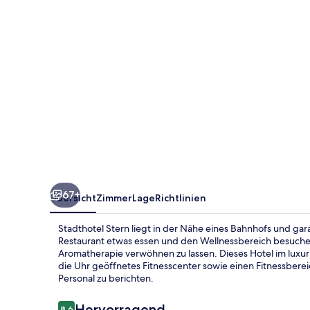
67+
Übersicht
Zimmer
Lage
Richtlinien
Stadthotel Stern liegt in der Nähe eines Bahnhofs und gar
Restaurant etwas essen und den Wellnessbereich besuch
Aromatherapie verwöhnen zu lassen. Dieses Hotel im luxuriö
die Uhr geöffnetes Fitnesscenter sowie einen Fitnessberei
Personal zu berichten.
Bewertungen
Hervorragend
8,6