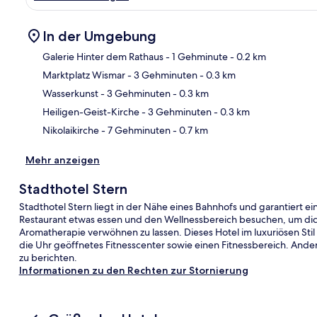
In der Umgebung
Galerie Hinter dem Rathaus
- 1 Gehminute
- 0.2 km
Marktplatz Wismar
- 3 Gehminuten
- 0.3 km
Kar
Wasserkunst
- 3 Gehminuten
- 0.3 km
Heiligen-Geist-Kirche
- 3 Gehminuten
- 0.3 km
Nikolaikirche
- 7 Gehminuten
- 0.7 km
Mehr anzeigen
Stadthotel Stern
Stadthotel Stern liegt in der Nähe eines Bahnhofs und garantiert 
Restaurant etwas essen und den Wellnessbereich besuchen, um d
Aromatherapie verwöhnen zu lassen. Dieses Hotel im luxuriösen Stil 
die Uhr geöffnetes Fitnesscenter sowie einen Fitnessbereich. Ander
zu berichten.
Informationen zu den Rechten zur Stornierung