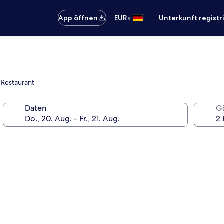
•
App öffnen
EUR
Unterkunft registr
e Restaurant
Daten
G