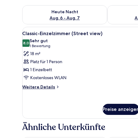
Überprüfe die Verfügbarkeit für heute Nacht, Aug. 6
Überprüfe die
Heute Nacht
Aug. 6 - Aug. 7
A
Alle
Ein Hotelzimmer mit Bett, Sess
6
Classic-Einzelzimmer (Street view)
Fotos
Sehr gut
für
8,0
8,0 von 10
(1
1 Bewertung
Classic-
Bewertung)
18 m²
Einzelzimmer
Platz für 1 Person
(Street
1 Einzelbett
view)
Kostenloses WLAN
anzeigen
Weitere
Weitere Details
Details
für
Classic-
Einzelzimmer
Preise anzeige
(Street
view)
Ähnliche Unterkünfte