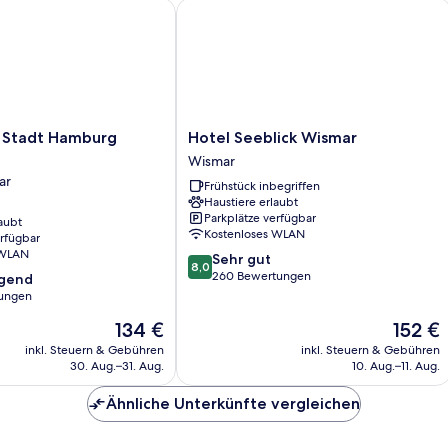
tadt Hamburg Wismar
Hotel Seeblick Wismar
Hotel
 Stadt Hamburg
Hotel Seeblick Wismar
Seeblick
Wismar
Wismar
ar
Frühstück inbegriffen
Wismar
Haustiere erlaubt
Parkplätze verfügbar
aubt
Kostenloses WLAN
erfügbar
 WLAN
8.0
Sehr gut
8,0
von
260 Bewertungen
agend
10,
ungen
Sehr
Der
Der
134 €
152 €
gut,
,
Preis
Preis
260
inkl. Steuern & Gebühren
inkl. Steuern & Gebühren
beträgt
beträgt
Bewertungen
30. Aug.–31. Aug.
10. Aug.–11. Aug.
134 €
152 €
Ähnliche Unterkünfte vergleichen