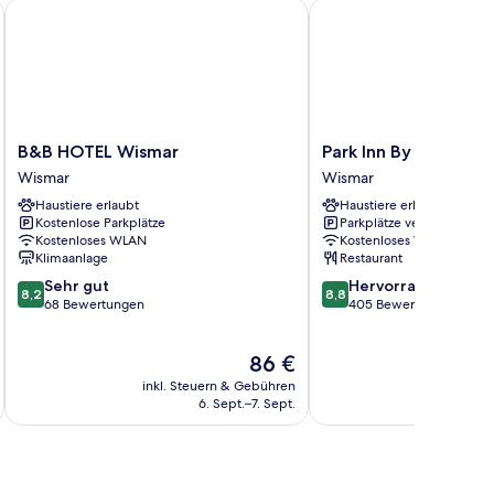
B&B HOTEL Wismar
Park Inn By Radisson W
B&B
Park
B&B HOTEL Wismar
Park Inn By Radisson
HOTEL
Inn
Wismar
Wismar
Wismar
By
Haustiere erlaubt
Haustiere erlaubt
Wismar
Radisson
Kostenlose Parkplätze
Parkplätze verfügbar
Wismar
Kostenloses WLAN
Kostenloses WLAN
Wismar
Klimaanlage
Restaurant
8.2
8.8
Sehr gut
Hervorragend
8,2
8,8
von
von
68 Bewertungen
405 Bewertungen
10,
10,
Sehr
Hervorragend,
Der
86 €
gut,
405
Preis
68
Bewertungen
inkl. Steuern & Gebühren
inkl. S
beträgt
Bewertungen
6. Sept.–7. Sept.
86 €