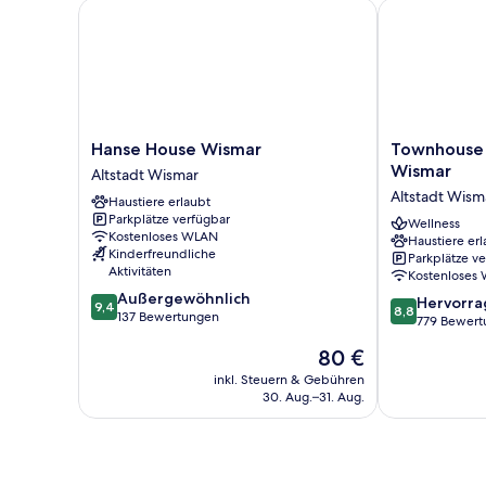
Hanse House Wismar
Townhouse S
Hanse
Townhouse
Hanse House Wismar
Townhouse
House
Stadt
Wismar
Altstadt Wismar
Wismar
Hamburg
Altstadt Wism
Haustiere erlaubt
Altstadt
Wismar
Parkplätze verfügbar
Wismar
Altstadt
Wellness
Kostenloses WLAN
Haustiere erl
Wismar
Kinderfreundliche
Parkplätze v
Aktivitäten
Kostenloses
9.4
Außergewöhnlich
8.8
Hervorr
9,4
8,8
von
137 Bewertungen
von
779 Bewert
10,
10,
Der
80 €
Außergewöhnlich,
Hervorragend
Preis
137
779
inkl. Steuern & Gebühren
beträgt
Bewertungen
30. Aug.–31. Aug.
Bewertungen
80 €