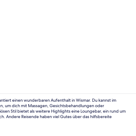
Sauna, Körp
antiert einen wunderbaren Aufenthalt in Wismar. Du kannst im
en, um dich mit Massagen, Gesichtsbehandlungen oder
sen Stil bietet als weitere Highlights eine Loungebar, ein rund um
Sauna, Körp
ch. Andere Reisende haben viel Gutes über das hilfsbereite