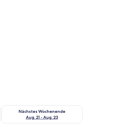
es Wochenende, Aug. 14 - Aug. 16.
Überprüfe die Verfügbarkeit für nächstes Wochenende, Aug. 2
Nächstes Wochenende
Aug. 21 - Aug. 23