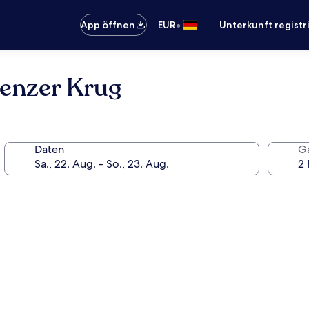
•
App öffnen
EUR
Unterkunft registr
enzer Krug
Daten
G