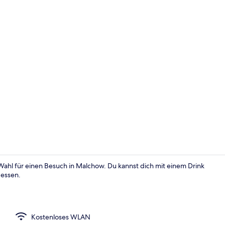
Doppelzimmer
ahl für einen Besuch in Malchow. Du kannst dich mit einem Drink
 essen.
Speisen im F
Kostenloses WLAN