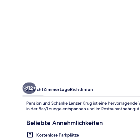
Krug
12+
Übersicht
Zimmer
Lage
Richtlinien
Pension und Schänke Lenzer Krug ist eine hervorragende W
in der Bar/Lounge entspannen und im Restaurant sehr gut
Beliebte Annehmlichkeiten
Kostenlose Parkplätze