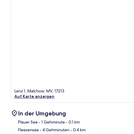
Lenz 1, Malchow, MV, 17213
Auf Karte anzeigen
In der Umgebung
Plauer See
- 1 Gehminute
- 0.1 km
Fleesensee
- 4 Gehminuten
- 0.4 km