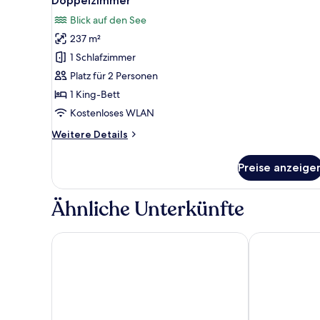
Doppelzimmer
Fotos
Blick auf den See
für
237 m²
Doppelzimmer
anzeigen
1 Schlafzimmer
Platz für 2 Personen
1 King-Bett
Kostenloses WLAN
Weitere
Weitere Details
Details
für
Preise anzeige
Doppelzimmer
Ähnliche Unterkünfte
St. Oberholz Retreat Woldzegarten
Hotel zur Bur