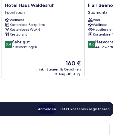
Hotel
Flair
Hotel Haus Waldesruh
Flair Seehotel Zielo
Haus
Seehotel
Fuenfseen
Südmüritz
Waldesruh
Zielow
Wellness
Pool
Fuenfseen
Südmüritz
Kostenlose Parkplätze
Wellness
Kostenloses WLAN
Haustiere erlaubt
Restaurant
Kostenlose Parkplätze
8.4
8.6
Sehr gut
Hervorragend
8,4
8,6
von
von
7 Bewertungen
44 Bewertungen
10,
10,
Sehr
Hervorragend,
Der
160 €
gut,
44
Preis
7
Bewertungen
inkl. Steuern & Gebühren
inkl. S
beträgt
Bewertungen
9. Aug.–10. Aug.
160 €
Anmelden
Jetzt kostenlos registrieren