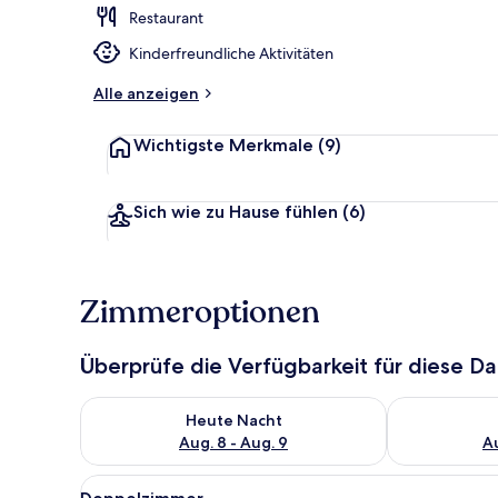
Restaurant
Bootsfahrte
Kinderfreundliche Aktivitäten
Alle anzeigen
Wichtigste Merkmale
(9)
Sich wie zu Hause fühlen
(6)
Zimmeroptionen
Überprüfe die Verfügbarkeit für diese D
Überprüfe die Verfügbarkeit für heute Nacht, Aug. 8
Überprüfe die
Heute Nacht
Aug. 8 - Aug. 9
Au
Alle
Doppelzimmer | Allergikerbett
2