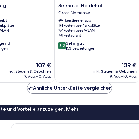
Seehotel
urg
Seehotel Heidehof
Heidehof
d
Gross Nemerow
Gross
aubt
Haustiere erlaubt
Nemerow
arkplätze
Kostenlose Parkplätze
 WLAN
Kostenloses WLAN
Restaurant
8.2
agend
Sehr gut
8,2
von
ngen
153 Bewertungen
10,
,
Sehr
Der
Der
107 €
139 €
gut,
Preis
Preis
153
inkl. Steuern & Gebühren
inkl. Steuern & Gebühren
beträgt
beträgt
Bewertungen
9. Aug.–10. Aug.
9. Aug.–10. Aug.
107 €
139 €
Ähnliche Unterkünfte vergleichen
te und Vorteile anzuzeigen. Mehr