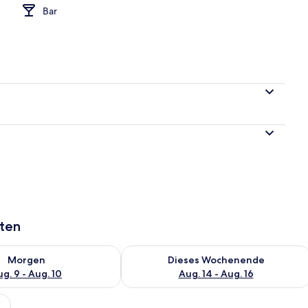
Bar
n
aten
 - Aug. 9.
 Verfügbarkeit für morgen, Aug. 9 - Aug. 10.
Überprüfe die Verfügbarkeit für dies
Morgen
Dieses Wochenende
g. 9 - Aug. 10
Aug. 14 - Aug. 16
waren, Babybetten, Zustellbetten, kostenloses WLAN