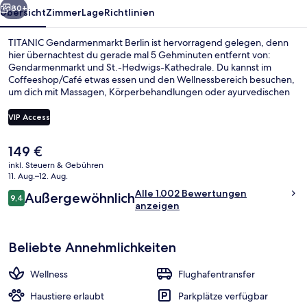
80+
Übersicht
Zimmer
Lage
Richtlinien
TITANIC Gendarmenmarkt Berlin ist hervorragend gelegen, denn
hier übernachtest du gerade mal 5 Gehminuten entfernt von:
Gendarmenmarkt und St.-Hedwigs-Kathedrale. Du kannst im
Coffeeshop/Café etwas essen und den Wellnessbereich besuchen,
um dich mit Massagen, Körperbehandlungen oder ayurvedischen
Anwendungen verwöhnen zu lassen. Weitere Highlights wie eine
Bar/Lounge, Fitnessmöglichkeiten und eine Sauna sprechen für
VIP Access
dieses Hotel im luxuriösen Stil. Das hilfsbereite Personal und der
allgemeine Zustand erhalten tolle Bewertungen von anderen
Der
149 €
Reisenden. Die Unterkunft ist nur einen kurzen Fußmarsch von den
Fahrrad fahren
aktuelle
öffentlichen Verkehrsmitteln entfernt: Zur U-Bahn läuft man 4
inkl. Steuern & Gebühren
Preis
11. Aug.–12. Aug.
Minuten (U-Bahnhof Hausvogteiplatz) bzw. 5 Minuten (U-Bahnhof
beträgt
Französische Straße).
Bewertungen
Alle 1.002 Bewertungen
Außergewöhnlich
149 €.
9,4
9,4 von 10.
anzeigen
Beliebte Annehmlichkeiten
Wellness
Flughafentransfer
Haustiere erlaubt
Parkplätze verfügbar