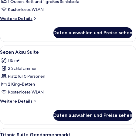
Suite
1 Queen-Bett und 1 großes Schlafsofa
anzeigen
Kostenloses WLAN
Weitere
Weitere Details
Details
für
Daten auswählen und Preise sehen
Titanic
Duplex
Suite
Alle
Ein modernes Schlafzimmer mit einem 
10
Sezen Aksu Suite
Fotos
115 m²
für
2 Schlafzimmer
Sezen
Aksu
Platz für 5 Personen
Suite
2 King-Betten
anzeigen
Kostenloses WLAN
Weitere
Weitere Details
Details
für
Daten auswählen und Preise sehen
Sezen
Aksu
Suite
Alle
Ein modernes Hotelzimmer mit einer Si
7
Titanic Suite Gendarmenmarkt