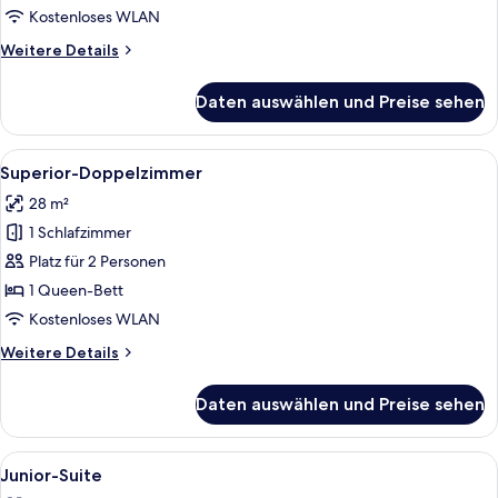
-
Kostenloses WLAN
Zweibettzimmer
Weitere
Weitere Details
anzeigen
Details
für
Daten auswählen und Preise sehen
Deluxe-
Doppel-
oder
Alle
Ein Hotelzimmer mit einem großen Bet
6
-
Superior-Doppelzimmer
Fotos
Zweibettzimmer
28 m²
für
1 Schlafzimmer
Superior-
Doppelzimmer
Platz für 2 Personen
anzeigen
1 Queen-Bett
Kostenloses WLAN
Weitere
Weitere Details
Details
für
Daten auswählen und Preise sehen
Superior-
Doppelzimmer
Alle
Ein modernes Schlafzimmer mit einem 
5
Junior-Suite
Fotos