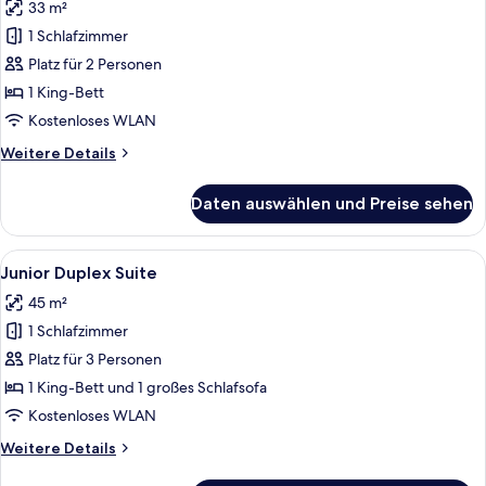
33 m²
für
1 Schlafzimmer
Junior-
Suite
Platz für 2 Personen
anzeigen
1 King-Bett
Kostenloses WLAN
Weitere
Weitere Details
Details
für
Daten auswählen und Preise sehen
Junior-
Suite
Alle
Ein Hotelzimmer mit einem großen Be
5
Junior Duplex Suite
Fotos
45 m²
für
1 Schlafzimmer
Junior
Duplex
Platz für 3 Personen
Suite
1 King-Bett und 1 großes Schlafsofa
anzeigen
Kostenloses WLAN
Weitere
Weitere Details
Details
für