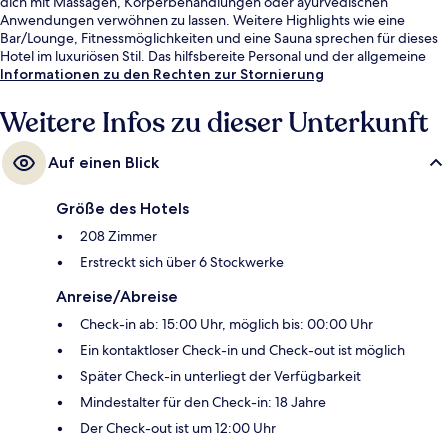
dich mit Massagen, Körperbehandlungen oder ayurvedischen
Anwendungen verwöhnen zu lassen. Weitere Highlights wie eine
Bar/Lounge, Fitnessmöglichkeiten und eine Sauna sprechen für dieses
Hotel im luxuriösen Stil. Das hilfsbereite Personal und der allgemeine
Zustand erhalten tolle Bewertungen von anderen Reisenden. Die
Informationen zu den Rechten zur Stornierung
Unterkunft ist nur einen kurzen Fußmarsch von den öffentlichen
Verkehrsmitteln entfernt: Zur U-Bahn läuft man 4 Minuten (U-Bahnhof
Weitere Infos zu dieser Unterkunft
Hausvogteiplatz) bzw. 5 Minuten (U-Bahnhof Französische Straße).
Auf einen Blick
Größe des Hotels
208 Zimmer
Erstreckt sich über 6 Stockwerke
Anreise/Abreise
Check-in ab: 15:00 Uhr, möglich bis: 00:00 Uhr
Ein kontaktloser Check-in und Check-out ist möglich
Später Check-in unterliegt der Verfügbarkeit
Mindestalter für den Check-in: 18 Jahre
Der Check-out ist um 12:00 Uhr