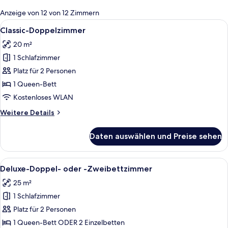
für
Anzeige von 12 von 12 Zimmern
Zimmer
Alle
Ein Hotelzimmer mit Bett, Schreibtisch
5
Classic-Doppelzimmer
Fotos
20 m²
für
1 Schlafzimmer
Classic-
Doppelzimmer
Platz für 2 Personen
anzeigen
1 Queen-Bett
Kostenloses WLAN
Weitere
Weitere Details
Details
für
Daten auswählen und Preise sehen
Classic-
Doppelzimmer
Alle
Ein ordentlich bezogenes Bett mit we
7
Deluxe-Doppel- oder -Zweibettzimmer
Fotos
25 m²
für
1 Schlafzimmer
Deluxe-
Doppel-
Platz für 2 Personen
oder
1 Queen-Bett ODER 2 Einzelbetten