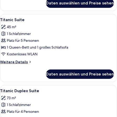
Daten auswählen und Preise sehen
Junior
Duplex
Suite
Alle
Ein Hotelzimmer mit Sofa, einem Bett
6
Titanic Suite
Fotos
45 m²
für
1 Schlafzimmer
Titanic
Suite
Platz für 5 Personen
anzeigen
1 Queen-Bett und 1 großes Schlafsofa
Kostenloses WLAN
Weitere
Weitere Details
Details
für
Daten auswählen und Preise sehen
Titanic
Suite
Alle
Ein Hotelzimmer mit einer Wendeltrepp
4
Titanic Duplex Suite
Fotos
73 m²
für
1 Schlafzimmer
Titanic
Duplex
Platz für 4 Personen