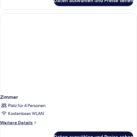
Daten auswählen und Preise sehen
Classic
Room
Zimmer
Platz für 4 Personen
Kostenloses WLAN
Weitere
Weitere Details
Details
für
Daten auswählen und Preise sehen