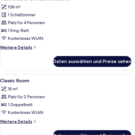
Fotos
108 m²
für
1 Schlafzimmer
Titanic
Suite
Platz für 4 Personen
Gendarmenmarkt
1 King-Bett
anzeigen
Kostenloses WLAN
Weitere
Weitere Details
Details
für
Daten auswählen und Preise sehen
Titanic
Suite
Gendarmenmarkt
Alle
Ein Hotelzimmer mit Bett, Schreibtisch
2
Classic Room
Fotos
18 m²
für
Platz für 2 Personen
Classic
Room
1 Doppelbett
anzeigen
Kostenloses WLAN
Weitere
Weitere Details
Details
für