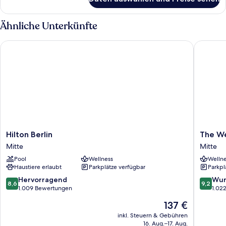
Zimmer
Ähnliche Unterkünfte
Hilton Berlin
The West
Hilton
The
Hilton Berlin
The We
Berlin
Westin
Mitte
Mitte
Mitte
Grand
Pool
Wellness
Wellne
Berlin
Haustiere erlaubt
Parkplätze verfügbar
Parkpl
Mitte
8.6
9.2
Hervorragend
Wun
8,6
9,2
von
von
1.009 Bewertungen
1.02
10,
10,
Der
137 €
Hervorragend,
Wunder
Preis
1.009
1.022
inkl. Steuern & Gebühren
beträgt
16. Aug.–17. Aug.
Bewertungen
Bewert