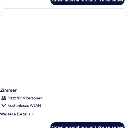
Zimmer
Zimmer
Platz für 4 Personen
Kostenloses WLAN
Weitere
Weitere Details
Details
für
Daten auswählen und Preise sehen