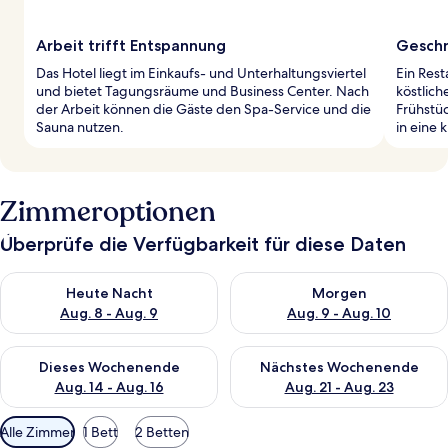
Arbeit trifft Entspannung
Gesch
Das Hotel liegt im Einkaufs- und Unterhaltungsviertel
Ein Rest
und bietet Tagungsräume und Business Center. Nach
köstlich
der Arbeit können die Gäste den Spa-Service und die
Frühstüc
Sauna nutzen.
in eine 
Zimmeroptionen
Überprüfe die Verfügbarkeit für diese Daten
Überprüfe die Verfügbarkeit für heute Nacht, Aug. 8 - Aug. 9.
Überprüfe die Verfügbarkeit f
Heute Nacht
Morgen
Aug. 8 - Aug. 9
Aug. 9 - Aug. 10
Überprüfe die Verfügbarkeit für dieses Wochenende, Aug. 14 -
Überprüfe die Verfügbarkeit f
Dieses Wochenende
Nächstes Wochenende
Aug. 14 - Aug. 16
Aug. 21 - Aug. 23
Verfügbare
Alle Zimmer
1 Bett
2 Betten
Filter