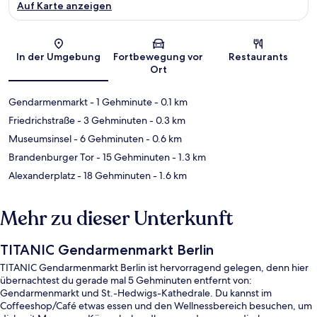
Auf Karte anzeigen
Karte
In der Umgebung
Fortbewegung vor
Restaurants
Ort
Gendarmenmarkt
- 1 Gehminute
- 0.1 km
Friedrichstraße
- 3 Gehminuten
- 0.3 km
Museumsinsel
- 6 Gehminuten
- 0.6 km
Brandenburger Tor
- 15 Gehminuten
- 1.3 km
Alexanderplatz
- 18 Gehminuten
- 1.6 km
Mehr zu dieser Unterkunft
TITANIC Gendarmenmarkt Berlin
TITANIC Gendarmenmarkt Berlin ist hervorragend gelegen, denn hier
übernachtest du gerade mal 5 Gehminuten entfernt von:
Gendarmenmarkt und St.-Hedwigs-Kathedrale. Du kannst im
Coffeeshop/Café etwas essen und den Wellnessbereich besuchen, um