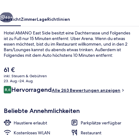
rück
Weiter
46+
Übersicht
Zimmer
Lage
Richtlinien
Hotel AMANO East Side besitzt eine Dachterrasse und Folgendes
ist zu Fuß nur 15 Minuten entfernt: Uber Arena. Wenn du etwas
essen möchtest, bist du im Restaurant willkommen, und in den 2
Bars/Lounges kannst du abends etwas trinken. Außerdem ist
Folgendes mit dem Auto höchstens 10 Minuten entfernt:
Alexanderplatz und Potsdamer Platz. Andere Reisende haben viel
Gutes über das hilfsbereite Personal zu berichten. Die Unterkunft ist
Der
61 €
nur einen kurzen Fußmarsch von den öffentlichen Verkehrsmitteln
aktuelle
inkl. Steuern & Gebühren
entfernt: Zur U-Bahn läuft man 12 Minuten (U-Bahnhof
Preis
23. Aug.–24. Aug.
Strausberger Platz) bzw. 15 Minuten (U-Bahnhof Heinrich-Heine-
Dachterrasse
beträgt
Bewertungen
Straße).
Hervorragend
8,6
Alle 263 Bewertungen anzeigen
61 €.
8,6 von 10.
Beliebte Annehmlichkeiten
Haustiere erlaubt
Parkplätze verfügbar
Kostenloses WLAN
Restaurant