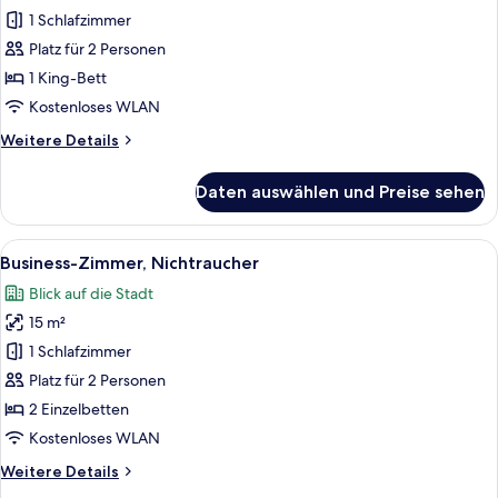
Zimmer
1 Schlafzimmer
anzeigen
Platz für 2 Personen
1 King-Bett
Kostenloses WLAN
Weitere
Weitere Details
Details
für
Daten auswählen und Preise sehen
Comfort-
Zimmer
Alle
Ein Hotelzimmer mit einem großen Bett
6
Business-Zimmer, Nichtraucher
Fotos
Blick auf die Stadt
für
15 m²
Business-
Zimmer,
1 Schlafzimmer
Nichtraucher
Platz für 2 Personen
anzeigen
2 Einzelbetten
Kostenloses WLAN
Weitere
Weitere Details
Details