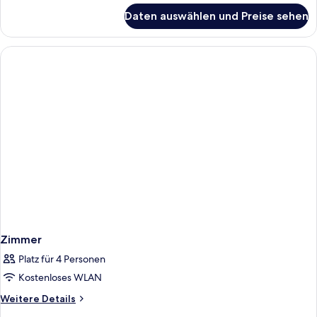
für
Daten auswählen und Preise sehen
Business-
Zimmer,
Nichtraucher
Zimmer
Platz für 4 Personen
Kostenloses WLAN
Weitere
Weitere Details
Details