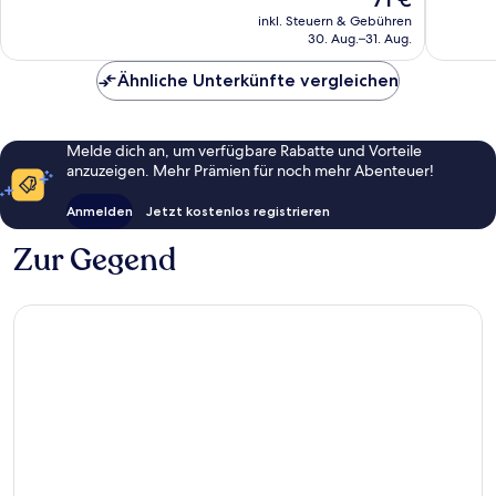
Preis
Bewertungen
Bewert
inkl. Steuern & Gebühren
beträgt
30. Aug.–31. Aug.
71 €
Ähnliche Unterkünfte vergleichen
Melde dich an, um verfügbare Rabatte und Vorteile
anzuzeigen. Mehr Prämien für noch mehr Abenteuer!
Anmelden
Jetzt kostenlos registrieren
Zur Gegend