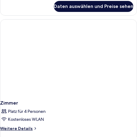
für
Daten auswählen und Preise sehen
Zimmer
Zimmer
Platz für 4 Personen
Kostenloses WLAN
Weitere
Weitere Details
Details