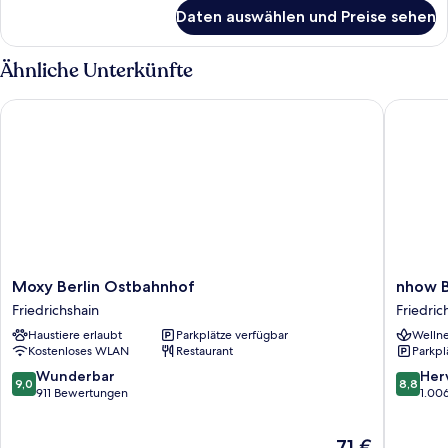
für
Daten auswählen und Preise sehen
Zimmer
Ähnliche Unterkünfte
Moxy Berlin Ostbahnhof
nhow Ber
Moxy
nhow
Moxy Berlin Ostbahnhof
nhow B
Berlin
Berlin
Friedrichshain
Friedric
Ostbahnhof
Friedric
Haustiere erlaubt
Parkplätze verfügbar
Wellne
Friedrichshain
Kostenloses WLAN
Restaurant
Parkpl
9.0
8.8
Wunderbar
Her
9,0
8,8
von
von
911 Bewertungen
1.00
10,
10,
Wunderbar,
Hervorr
Der
71 €
911
1.006