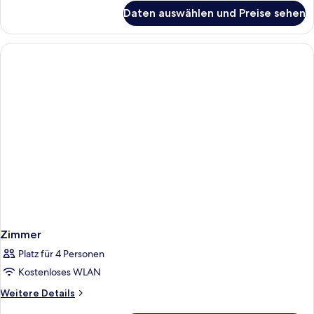
für
Daten auswählen und Preise sehen
Zimmer
Zimmer
Platz für 4 Personen
Kostenloses WLAN
Weitere
Weitere Details
Details