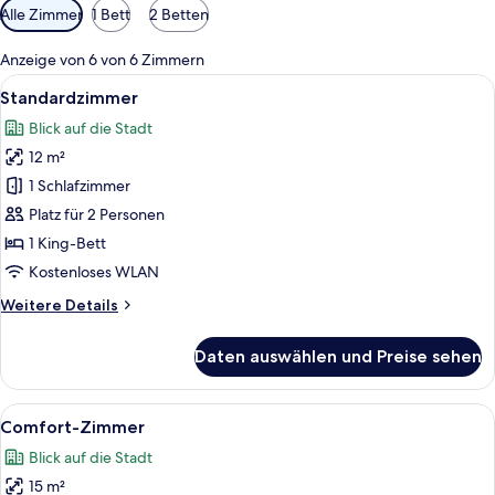
Verfügbare
Alle Zimmer
1 Bett
2 Betten
Filter
für
Anzeige von 6 von 6 Zimmern
Zimmer
Alle
Ein modernes Hotelzimmer mit einem g
3
Standardzimmer
Fotos
Blick auf die Stadt
für
12 m²
Standardzimmer
anzeigen
1 Schlafzimmer
Platz für 2 Personen
1 King-Bett
Kostenloses WLAN
Weitere
Weitere Details
Details
für
Daten auswählen und Preise sehen
Standardzimmer
Alle
Ein modernes Hotelzimmer mit einem 
5
Comfort-Zimmer
Fotos
Blick auf die Stadt
für
15 m²
Comfort-