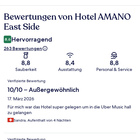
Bewertungen von Hotel AMANO
Bewertungen
East Side
Hervorragend
8,6
263 Bewertungen
8,8
8,4
8,8
Sauberkeit
Ausstattung
Personal & Service
Bewertungen
Verifizierte Bewertung
10/10 – Außergewöhnlich
17. März 2026
Für mich war das Hotel super gelegen um in die Uber Music hall
zu gelangen
Sandra, Aufenthalt von 4 Nächten
Verifizierte Bewertung