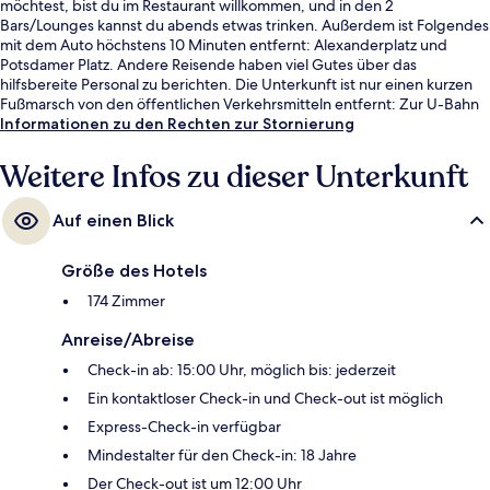
möchtest, bist du im Restaurant willkommen, und in den 2
Bars/Lounges kannst du abends etwas trinken. Außerdem ist Folgendes
mit dem Auto höchstens 10 Minuten entfernt: Alexanderplatz und
Potsdamer Platz. Andere Reisende haben viel Gutes über das
hilfsbereite Personal zu berichten. Die Unterkunft ist nur einen kurzen
Fußmarsch von den öffentlichen Verkehrsmitteln entfernt: Zur U-Bahn
läuft man 12 Minuten (U-Bahnhof Strausberger Platz) bzw. 15 Minuten
Informationen zu den Rechten zur Stornierung
(U-Bahnhof Heinrich-Heine-Straße).
Weitere Infos zu dieser Unterkunft
Auf einen Blick
Größe des Hotels
174 Zimmer
Anreise/Abreise
Check-in ab: 15:00 Uhr, möglich bis: jederzeit
Ein kontaktloser Check-in und Check-out ist möglich
Express-Check-in verfügbar
Mindestalter für den Check-in: 18 Jahre
Der Check-out ist um 12:00 Uhr