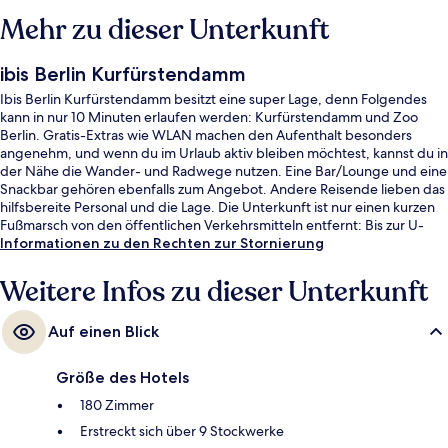
Mehr zu dieser Unterkunft
ibis Berlin Kurfürstendamm
Ibis Berlin Kurfürstendamm besitzt eine super Lage, denn Folgendes
kann in nur 10 Minuten erlaufen werden: Kurfürstendamm und Zoo
Berlin. Gratis-Extras wie WLAN machen den Aufenthalt besonders
angenehm, und wenn du im Urlaub aktiv bleiben möchtest, kannst du in
der Nähe die Wander- und Radwege nutzen. Eine Bar/Lounge und eine
Snackbar gehören ebenfalls zum Angebot. Andere Reisende lieben das
hilfsbereite Personal und die Lage. Die Unterkunft ist nur einen kurzen
Fußmarsch von den öffentlichen Verkehrsmitteln entfernt: Bis zur U-
Bahn sind es wenige Schritte (U-Bahnhof Wittenbergplatz) bzw. 9
Informationen zu den Rechten zur Stornierung
Minuten (U-Bahnhof Viktoria-Luise-Platz).
Weitere Infos zu dieser Unterkunft
Auf einen Blick
Größe des Hotels
180 Zimmer
Erstreckt sich über 9 Stockwerke