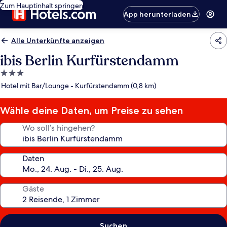
Zum Hauptinhalt springen
App herunterladen
Alle Unterkünfte anzeigen
ibis Berlin Kurfürstendamm
3.0-
Sterne-
Hotel mit Bar/Lounge - Kurfürstendamm (0,8 km)
Unterkunft
Wähle deine Daten, um Preise zu sehen
Wo soll’s hingehen?
Daten
Gäste
Suchen