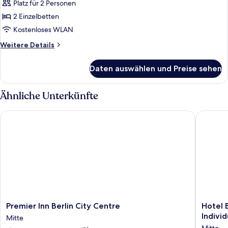
Zweibettzimmer,
Platz für 2 Personen
2 Einzelbetten
2 Einzelbetten
anzeigen
Kostenloses WLAN
Weitere
Weitere Details
Details
für
Daten auswählen und Preise sehen
Standard-
Zweibettzimmer,
2 Einzelbetten
Ähnliche Unterkünfte
Premier Inn Berlin City Centre
Hotel Ber
Premier
Hotel
Premier Inn Berlin City Centre
Hotel 
Inn
Berlin,
Individ
Mitte
Berlin
Berlin,
Mitte