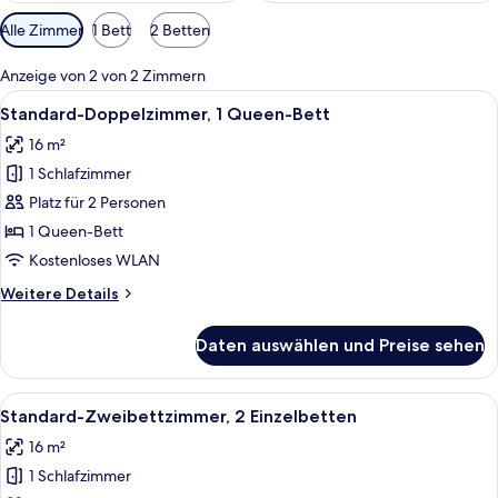
Verfügbare
Alle Zimmer
1 Bett
2 Betten
Filter
für
Anzeige von 2 von 2 Zimmern
Zimmer
Alle
Ein Hotelzimmer mit Bett, Schreibtisch
13
Standard-Doppelzimmer, 1 Queen-Bett
Fotos
16 m²
für
1 Schlafzimmer
Standard-
Doppelzimmer,
Platz für 2 Personen
1
1 Queen-Bett
Queen-
Kostenloses WLAN
Bett
Weitere
Weitere Details
anzeigen
Details
für
Daten auswählen und Preise sehen
Standard-
Doppelzimmer,
1
Alle
Ein Hotelzimmer mit zwei Betten, eine
12
Queen-
Standard-Zweibettzimmer, 2 Einzelbetten
Fotos
Bett
16 m²
für
1 Schlafzimmer
Standard-