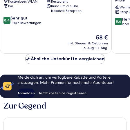
Kostenloses WLAN
Restaurant
City
a
Bar
Rund um die Uhr
Centre
membe
Wellne
besetzte Rezeption
Parkpl
Mitte
of
8.4
Sehr gut
Radisso
8.6
Her
8,4
8,6
von
1.007 Bewertungen
Individu
von
2.60
10,
Mitte
10,
Sehr
Hervorr
Der
58 €
gut,
2.607
Preis
inkl. Steuern & Gebühren
1.007
Bewert
beträgt
16. Aug.–17. Aug.
Bewertungen
58 €
Ähnliche Unterkünfte vergleichen
Melde dich an, um verfügbare Rabatte und Vorteile
anzuzeigen. Mehr Prämien für noch mehr Abenteuer!
Anmelden
Jetzt kostenlos registrieren
Zur Gegend