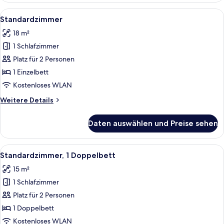
Queen-
Alle
Zimmerausstattung
4
Bett,
Standardzimmer
Fotos
barrierefrei
18 m²
für
1 Schlafzimmer
Standardzimmer
anzeigen
Platz für 2 Personen
1 Einzelbett
Kostenloses WLAN
Weitere
Weitere Details
Details
für
Daten auswählen und Preise sehen
Standardzimmer
Alle
Zimmerausstattung
6
Standardzimmer, 1 Doppelbett
Fotos
15 m²
für
1 Schlafzimmer
Standardzimmer,
1
Platz für 2 Personen
Doppelbett
1 Doppelbett
anzeigen
Kostenloses WLAN