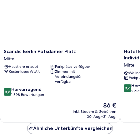
Scandic
Hotel
Scandic Berlin Potsdamer Platz
Hotel 
Berlin
Berlin,
Individ
Mitte
Potsdamer
Berlin,
Mitte
Haustiere erlaubt
Parkplätze verfügbar
Platz
a
Kostenloses WLAN
Zimmer mit
Mitte
membe
Wellne
Verbindungstür
Parkpl
of
verfügbar
Radisso
8.6
Her
8,6
8.8
Hervorragend
Individu
von
2.59
8,8
von
1.398 Bewertungen
Mitte
10,
10,
Hervorr
Der
86 €
Hervorragend,
2.599
Preis
1.398
inkl. Steuern & Gebühren
Bewert
beträgt
30. Aug.–31. Aug.
Bewertungen
86 €
Ähnliche Unterkünfte vergleichen