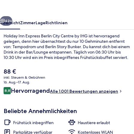
City
Centre
rück
Weiter
by
42+
Übersicht
Zimmer
Lage
Richtlinien
IHG
Holiday Inn Express Berlin City Centre by IHG ist hervorragend
gelegen, denn hier übernachtest du nur 10 Gehminuten entfernt
von: Tempodrom und Berlin Story Bunker. Du kannst dich bei einem
Drink in der Bar/Lounge entspannen. Täglich von 06:30 Uhr bis
10:30 Uhr wird ein im Preis inbegriffenes Frühstücksbuffet serviert.
Weitere Highlights sind eine Terrasse und ein Garten. Andere
Reisende schätzen die fußläufige Entfernung zu den öffentlichen
Der
88 €
Verkehrsmitteln: Zur S-Bahnhof Anhalter Bahnhof sind es 5 und zur
aktuelle
inkl. Steuern & Gebühren
U-Bahnhof Möckernbrücke sind es 7 Gehminuten.
Preis
16. Aug.–17. Aug.
Außenbereich
beträgt
Bewertungen
Hervorragend
8,8
Alle 1.001 Bewertungen anzeigen
88 €.
8,8 von 10.
Beliebte Annehmlichkeiten
Frühstück inbegriffen
Haustiere erlaubt
Parkplätze verfügbar
Kostenloses WLAN