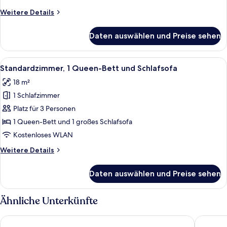
Weitere
Weitere Details
Details
für
Daten auswählen und Preise sehen
Standardzimmer,
1
Doppelbett
Alle
Zimmerausstattung
4
Standardzimmer, 1 Queen-Bett und Schlafsofa
Fotos
18 m²
für
1 Schlafzimmer
Standardzimmer,
1 Queen-
Platz für 3 Personen
Bett
1 Queen-Bett und 1 großes Schlafsofa
und
Kostenloses WLAN
Schlafsofa
Weitere
Weitere Details
anzeigen
Details
für
Daten auswählen und Preise sehen
Standardzimmer,
1 Queen-
Bett
Ähnliche Unterkünfte
und
Schlafsofa
Scandic Berlin Potsdamer Platz
Hotel Ber