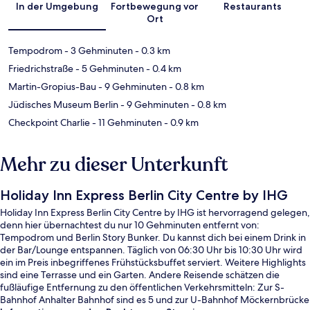
In der Umgebung
Fortbewegung vor
Restaurants
Ort
Tempodrom
- 3 Gehminuten
- 0.3 km
Friedrichstraße
- 5 Gehminuten
- 0.4 km
Martin-Gropius-Bau
- 9 Gehminuten
- 0.8 km
Jüdisches Museum Berlin
- 9 Gehminuten
- 0.8 km
Checkpoint Charlie
- 11 Gehminuten
- 0.9 km
Mehr zu dieser Unterkunft
Holiday Inn Express Berlin City Centre by IHG
Holiday Inn Express Berlin City Centre by IHG ist hervorragend gelegen,
denn hier übernachtest du nur 10 Gehminuten entfernt von:
Tempodrom und Berlin Story Bunker. Du kannst dich bei einem Drink in
der Bar/Lounge entspannen. Täglich von 06:30 Uhr bis 10:30 Uhr wird
ein im Preis inbegriffenes Frühstücksbuffet serviert. Weitere Highlights
sind eine Terrasse und ein Garten. Andere Reisende schätzen die
fußläufige Entfernung zu den öffentlichen Verkehrsmitteln: Zur S-
Bahnhof Anhalter Bahnhof sind es 5 und zur U-Bahnhof Möckernbrücke