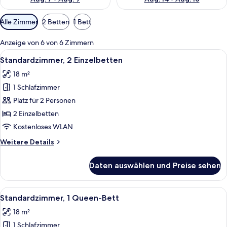
Verfügbare
Alle Zimmer
2 Betten
1 Bett
Filter
für
Anzeige von 6 von 6 Zimmern
Zimmer
Alle
Ein modernes Hotelzimmer mit einem r
4
Standardzimmer, 2 Einzelbetten
Fotos
18 m²
für
1 Schlafzimmer
Standardzimmer,
2 Einzelbetten
Platz für 2 Personen
anzeigen
2 Einzelbetten
Kostenloses WLAN
Weitere
Weitere Details
Details
für
Daten auswählen und Preise sehen
Standardzimmer,
2 Einzelbetten
Alle
Ein modernes Hotelzimmer mit einem r
5
Standardzimmer, 1 Queen-Bett
Fotos
18 m²
für
1 Schlafzimmer