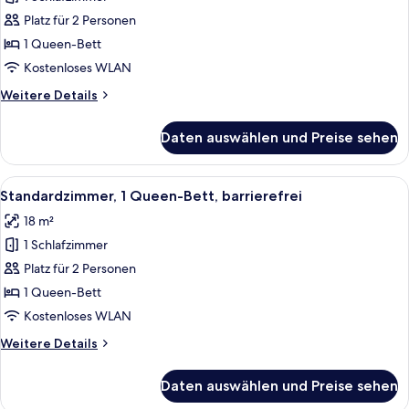
Standardzimmer,
1
Platz für 2 Personen
Queen-
1 Queen-Bett
Bett
Kostenloses WLAN
anzeigen
Weitere
Weitere Details
Details
für
Daten auswählen und Preise sehen
Standardzimmer,
1
Queen-
Alle
Ein Hotelzimmer mit Bett, einem roten
4
Bett
Standardzimmer, 1 Queen-Bett, barrierefrei
Fotos
18 m²
für
1 Schlafzimmer
Standardzimmer,
1
Platz für 2 Personen
Queen-
1 Queen-Bett
Bett,
Kostenloses WLAN
barrierefrei
Weitere
Weitere Details
anzeigen
Details
für
Daten auswählen und Preise sehen
Standardzimmer,
1