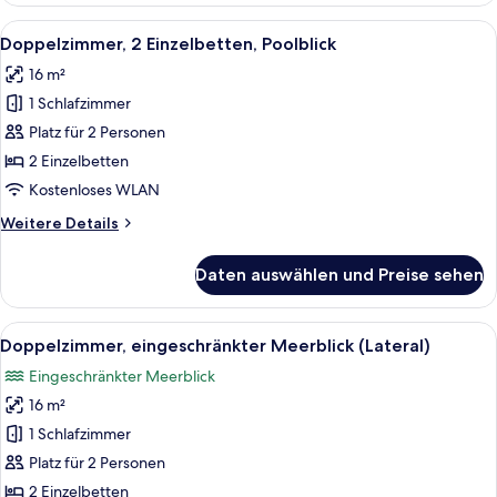
(2
Alle
Ein modernes Hotelzimmer mit einem g
6
adults
Doppelzimmer, 2 Einzelbetten, Poolblick
Fotos
+1
16 m²
child)
für
1 Schlafzimmer
Doppelzimmer,
2 Einzelbetten,
Platz für 2 Personen
Poolblick
2 Einzelbetten
anzeigen
Kostenloses WLAN
Weitere
Weitere Details
Details
für
Daten auswählen und Preise sehen
Doppelzimmer,
2 Einzelbetten,
Poolblick
Alle
Ein modernes Hotelzimmer mit einem gr
5
Doppelzimmer, eingeschränkter Meerblick (Lateral)
Fotos
Eingeschränkter Meerblick
für
16 m²
Doppelzimmer,
eingeschränkter
1 Schlafzimmer
Meerblick
Platz für 2 Personen
(Lateral)
2 Einzelbetten