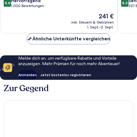
Mallorca
de
8.8
8.0
Hervorragend
Seh
8,8
8,0
Mallorca
von
von
1.000 Bewertungen
337 
10,
10,
Der
241 €
Hervorragend,
Sehr
Preis
1.000
gut,
inkl. Steuern & Gebühren
beträgt
1. Sept.–2. Sept.
Bewertungen
337
241 €
Bewert
Ähnliche Unterkünfte vergleichen
Melde dich an, um verfügbare Rabatte und Vorteile
anzuzeigen. Mehr Prämien für noch mehr Abenteuer!
Anmelden
Jetzt kostenlos registrieren
Zur Gegend