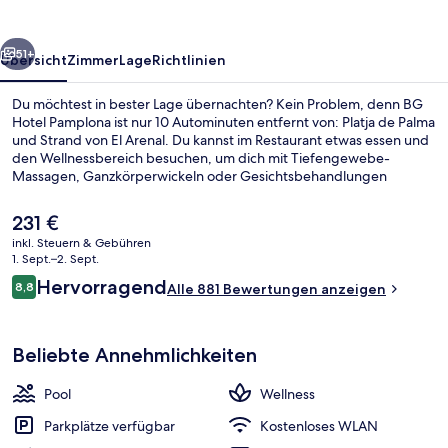
rück
Weiter
51+
Übersicht
Zimmer
Lage
Richtlinien
Du möchtest in bester Lage übernachten? Kein Problem, denn BG
Hotel Pamplona ist nur 10 Autominuten entfernt von: Platja de Palma
und Strand von El Arenal. Du kannst im Restaurant etwas essen und
den Wellnessbereich besuchen, um dich mit Tiefengewebe-
Massagen, Ganzkörperwickeln oder Gesichtsbehandlungen
verwöhnen zu lassen. Zu den weiteren Highlights gehören 2
Bars/Lounges, ein Innenpool und ein Außenpool. Andere Reisende
Der
231 €
lieben das hilfsbereite Personal.
aktuelle
inkl. Steuern & Gebühren
Preis
1. Sept.–2. Sept.
Außenbereich
beträgt
Bewertungen
Hervorragend
8,8
Alle 881 Bewertungen anzeigen
231 €.
8,8 von 10.
Beliebte Annehmlichkeiten
Pool
Wellness
Parkplätze verfügbar
Kostenloses WLAN