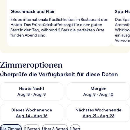
Geschmack und Flair
Spa-He
Erlebe internationale Köstlichkeiten im Restaurant des
Das Spa
Hotels. Das Frühstücksbuffet sorgt für einen guten
Aromath
Start in den Tag, während 2 Bars die perfekten Orte
Whirlpoo
für den Abend sind.
ein aus
Verwöh
Zimmeroptionen
Überprüfe die Verfügbarkeit für diese Daten
Überprüfe die Verfügbarkeit für heute Nacht, Aug. 8 - Aug. 9.
Überprüfe die Verfügbarkeit f
Heute Nacht
Morgen
Aug. 8 - Aug. 9
Aug. 9 - Aug. 10
Überprüfe die Verfügbarkeit für dieses Wochenende, Aug. 14 -
Überprüfe die Verfügbarkeit f
Dieses Wochenende
Nächstes Wochenende
Aug. 14 - Aug. 16
Aug. 21 - Aug. 23
Verfügbare
Alle Zimmer
2 Betten
Über 3 Betten
1 Bett