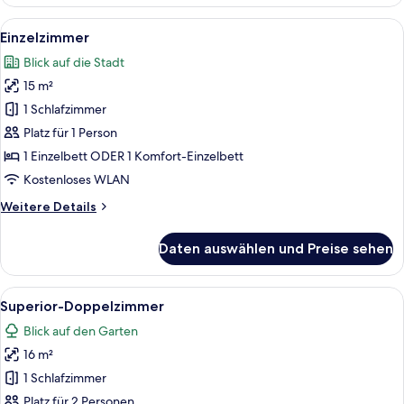
Suite
anzeigen
(Spa
Alle
Ein modernes Hotelzimmer mit einem g
5
Access,
Einzelzimmer
Fotos
2
Blick auf die Stadt
Adults
für
+
15 m²
Einzelzimmer
1
anzeigen
1 Schlafzimmer
Chlid)
Platz für 1 Person
1 Einzelbett ODER 1 Komfort-Einzelbett
Kostenloses WLAN
Weitere
Weitere Details
Details
für
Daten auswählen und Preise sehen
Einzelzimmer
Alle
Ein modernes Hotelzimmer mit einem g
6
Superior-Doppelzimmer
Fotos
Blick auf den Garten
für
16 m²
Superior-
Doppelzimmer
1 Schlafzimmer
anzeigen
Platz für 2 Personen