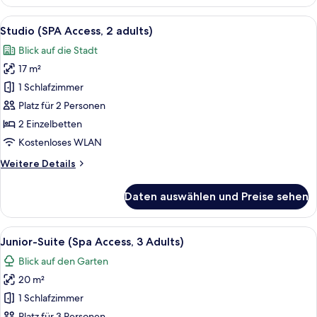
(2
adults
Alle
Ein modernes Wohnzimmer mit einer Co
6
and
Studio (SPA Access, 2 adults)
Fotos
1
Blick auf die Stadt
child)
für
17 m²
Studio
(SPA
1 Schlafzimmer
Access,
Platz für 2 Personen
2
2 Einzelbetten
adults)
Kostenloses WLAN
anzeigen
Weitere
Weitere Details
Details
für
Daten auswählen und Preise sehen
Studio
(SPA
Access,
Alle
Ein Doppelbett mit einem gemusterten
6
2
Junior-Suite (Spa Access, 3 Adults)
Fotos
adults)
Blick auf den Garten
für
20 m²
Junior-
Suite
1 Schlafzimmer
(Spa
Platz für 3 Personen