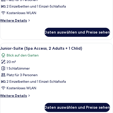
Access,
2 Einzelbetten und 1 Einzel-Schlafsofa
3
Kostenloses WLAN
Adults)
Weitere
Weitere Details
anzeigen
Details
für
Daten auswählen und Preise sehen
Junior-
Suite
(Spa
Alle
Ein Hotelzimmer mit Bett, Schreibtisch,
6
Access,
Junior-Suite (Spa Access, 2 Adults + 1 Chlid)
Fotos
3
Blick auf den Garten
Adults)
für
20 m²
Junior-
Suite
1 Schlafzimmer
(Spa
Platz für 3 Personen
Access,
2 Einzelbetten und 1 Einzel-Schlafsofa
2
Kostenloses WLAN
Adults
Weitere
Weitere Details
+
Details
1
für
Daten auswählen und Preise sehen
Chlid)
Junior-