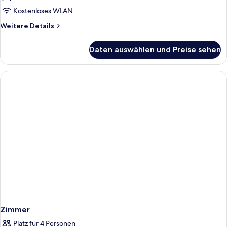
anzeigen
Kostenloses WLAN
Weitere
Weitere Details
Details
für
Daten auswählen und Preise sehen
Doppelzimmer,
eingeschränkter
Meerblick
(Lateral)
Zimmer
Platz für 4 Personen