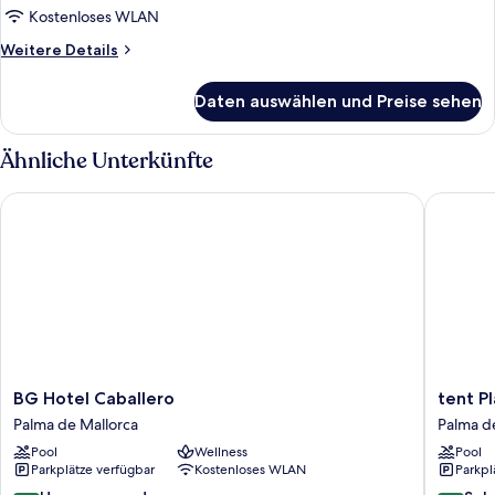
Kostenloses WLAN
Weitere
Weitere Details
Details
für
Daten auswählen und Preise sehen
Zimmer
Ähnliche Unterkünfte
BG Hotel Caballero
tent Pla
BG
tent
BG Hotel Caballero
tent P
Hotel
Playa
Palma de Mallorca
Palma d
Caballero
de
Pool
Wellness
Pool
Palma
Palma
Parkplätze verfügbar
Kostenloses WLAN
Parkpl
de
Palma