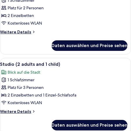
Suite
1 Schlafzimmer
(Spa
Platz für 2 Personen
Access)
2 Einzelbetten
anzeigen
Kostenloses WLAN
Weitere
Weitere Details
Details
für
Daten auswählen und Preise sehen
Junior-
Suite
(Spa
Alle
Ein modernes Wohnzimmer mit einer Co
5
Access)
Studio (2 adults and 1 child)
Fotos
Blick auf die Stadt
für
1 Schlafzimmer
Studio
(2
Platz für 3 Personen
adults
2 Einzelbetten und 1 Einzel-Schlafsofa
and
Kostenloses WLAN
1
Weitere
Weitere Details
child)
Details
anzeigen
für
Daten auswählen und Preise sehen
Studio