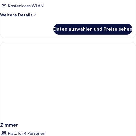
Kostenloses WLAN
Weitere
Weitere Details
Details
für
Daten auswählen und Preise sehen
Zimmer
Zimmer
Platz für 4 Personen