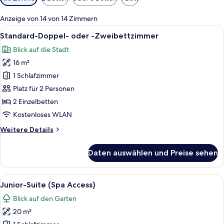
Filter
für
Anzeige von 14 von 14 Zimmern
Zimmer
Alle
Ein modernes Hotelzimmer mit einem g
6
Standard-Doppel- oder -Zweibettzimmer
Fotos
Blick auf die Stadt
für
16 m²
Standard-
Doppel-
1 Schlafzimmer
oder
Platz für 2 Personen
-
2 Einzelbetten
Zweibettzimmer
Kostenloses WLAN
anzeigen
Weitere
Weitere Details
Details
für
Daten auswählen und Preise sehen
Standard-
Doppel-
oder
Alle
Ein Hotelzimmer mit Bett, Schreibtisch,
6
-
Junior-Suite (Spa Access)
Fotos
Zweibettzimmer
Blick auf den Garten
für
20 m²
Junior-