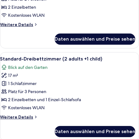
2 Einzelbetten
Kostenloses WLAN
Weitere
Weitere Details
Details
für
Daten auswählen und Preise sehen
Superior-
Doppelzimmer
Alle
Ein modernes Hotelzimmer mit einem g
6
Standard-Dreibettzimmer (2 adults +1 child)
Fotos
Blick auf den Garten
für
17 m²
Standard-
Dreibettzimmer
1 Schlafzimmer
(2
Platz für 3 Personen
adults
2 Einzelbetten und 1 Einzel-Schlafsofa
+1
Kostenloses WLAN
child)
Weitere
Weitere Details
anzeigen
Details
für
Daten auswählen und Preise sehen
Standard-
Dreibettzimmer