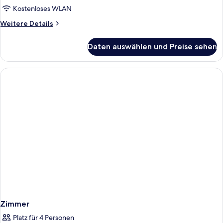
Kostenloses WLAN
Weitere
Weitere Details
Details
für
Daten auswählen und Preise sehen
Zimmer
Zimmer
Platz für 4 Personen