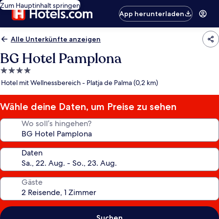
Zum Hauptinhalt springen
App herunterladen
Alle Unterkünfte anzeigen
BG Hotel Pamplona
4.0-
Sterne-
Hotel mit Wellnessbereich - Platja de Palma (0,2 km)
Unterkunft
Wähle deine Daten, um Preise zu sehen
Wo soll’s hingehen?
Daten
Gäste
Suchen