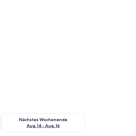
es Wochenende, Aug. 7 - Aug. 9.
Überprüfe die Verfügbarkeit für nächstes Wochenende, Aug. 1
Nächstes Wochenende
Aug. 14 - Aug. 16