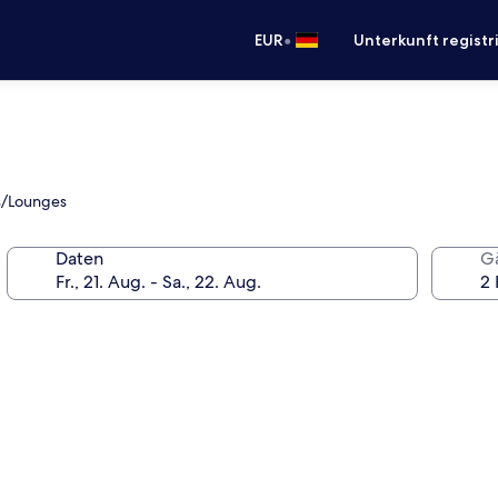
•
EUR
Unterkunft registr
rs/Lounges
Daten
G