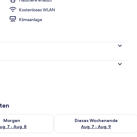
Kostenloses WLAN
h
Klimaanlage
aten
 - Aug. 7.
 Verfügbarkeit für morgen, Aug. 7 - Aug. 8.
Überprüfe die Verfügbarkeit für dies
Morgen
Dieses Wochenende
ug. 7 - Aug. 8
Aug. 7 - Aug. 9