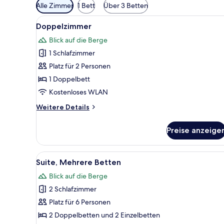
Verfügbare
Alle Zimmer
1 Bett
Über 3 Betten
Filter
Alle
Ein Schlafzimmer mit einem gr
für
13
Doppelzimmer
Fotos
Zimmer
Blick auf die Berge
für
1 Schlafzimmer
Doppelzimmer
anzeigen
Platz für 2 Personen
1 Doppelbett
Kostenloses WLAN
Weitere
Weitere Details
Details
für
Preise anzeige
Doppelzimmer
Alle
Ein Schlafzimmer mit einer St
9
Suite, Mehrere Betten
Fotos
Blick auf die Berge
für
2 Schlafzimmer
Suite,
Mehrere
Platz für 6 Personen
Betten
2 Doppelbetten und 2 Einzelbetten