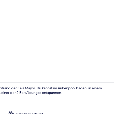
Außenpool
: Strand der Cala Mayor. Du kannst im Außenpool baden, in einem
in einer der 2 Bars/Lounges entspannen.
Speisen im F
Haustiere erlaubt