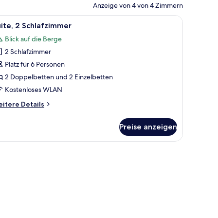
Anzeige von 4 von 4 Zimmern
.
httisch, Fernseher und einem Bild an der Wand.
le
Ein Schlafzimmer mit Bett, Nachttischen, ein
7
ite, 2 Schlafzimmer
otos
Blick auf die Berge
ür
2 Schlafzimmer
ite,
 Schlafzimmer
Platz für 6 Personen
nzeigen
2 Doppelbetten und 2 Einzelbetten
Kostenloses WLAN
itere
itere Details
tails
r
Preise anzeigen
ite,
Schlafzimmer
ke.