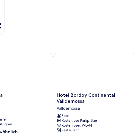
n
Hotel Bordoy Continental Valldemos
Hotel
ía
Hotel Bordoy Continental
Bordoy
Valldemossa
Continental
Valldemossa
Valldemossa
Valldemossa
Pool
nsfer
Kostenlose Parkplätze
erfügbar
Kostenloses WLAN
Restaurant
wöhnlich