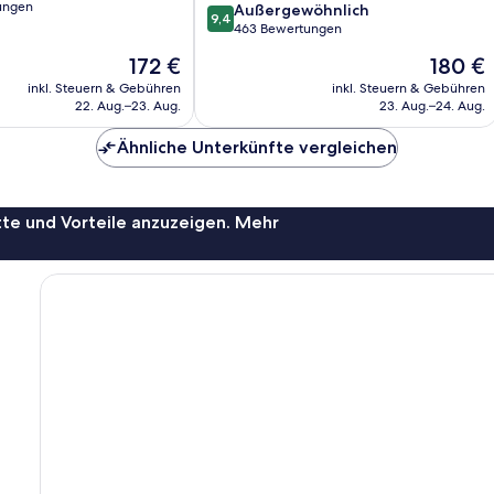
ungen
9.4
Außergewöhnlich
9,4
von
463 Bewertungen
ich,
10,
Der
Der
172 €
180 €
Außergewöhnlich,
Preis
Preis
463
inkl. Steuern & Gebühren
inkl. Steuern & Gebühren
beträgt
beträgt
22. Aug.–23. Aug.
23. Aug.–24. Aug.
Bewertungen
172 €
180 €
Ähnliche Unterkünfte vergleichen
te und Vorteile anzuzeigen. Mehr