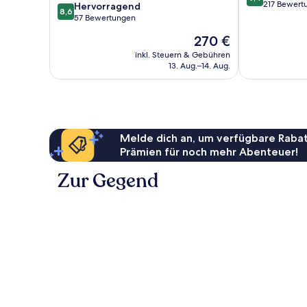
von
217 Bewert
8.6
Es
Hervorragend
8,6
10,
von
Verger
57 Bewertungen
Außergewöhnl
10,
Der
270 €
217
Hervorragend,
Preis
Bewertungen
57
inkl. Steuern & Gebühren
beträgt
13. Aug.–14. Aug.
Bewertungen
270 €
Melde dich an, um verfügbare Rabat
Prämien für noch mehr Abenteuer!
Zur Gegend