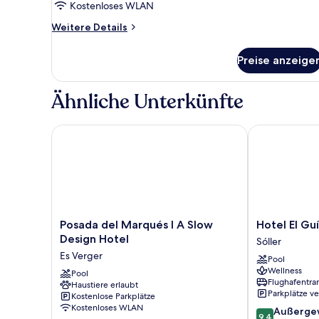
anzeigen
Kostenloses WLAN
Weitere
Weitere Details
Details
für
Preise anzeige
Suite,
Mehrere
Betten
Ähnliche Unterkünfte
Posada del Marqués I A Slow Design Hotel
Hotel El Guía
Posada
Hotel
Posada del Marqués I A Slow
Hotel El Gu
del
El
Design Hotel
Sóller
Marqués
Guía
Es Verger
Pool
I
Sóller
Wellness
A
Pool
Flughafentra
Haustiere erlaubt
Slow
Parkplätze v
Kostenlose Parkplätze
Design
Kostenloses WLAN
9.4
Außerge
Hotel
9,4