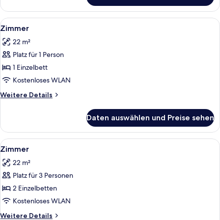
Balkon
Alle
Ein Hotelzimmer mit Bett, Schreibtisch
4
Zimmer
Fotos
22 m²
für
Platz für 1 Person
Zimmer
anzeigen
1 Einzelbett
Kostenloses WLAN
Weitere
Weitere Details
Details
für
Daten auswählen und Preise sehen
Zimmer
Alle
Ein Hotelzimmer mit zwei Betten, einem
6
Zimmer
Fotos
22 m²
für
Platz für 3 Personen
Zimmer
anzeigen
2 Einzelbetten
Kostenloses WLAN
Weitere
Weitere Details