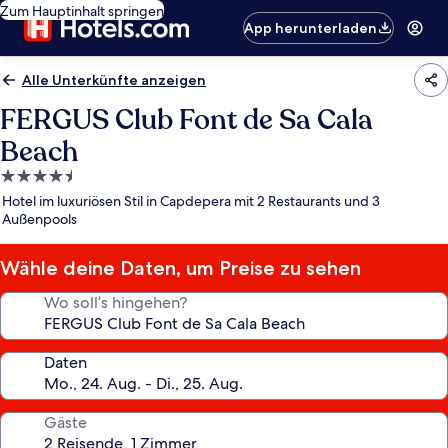
Zum Hauptinhalt springen
App herunterladen
Alle Unterkünfte anzeigen
FERGUS Club Font de Sa Cala
Beach
4.5-
Sterne-
Hotel im luxuriösen Stil in Capdepera mit 2 Restaurants und 3
Unterkunft
Außenpools
Wähle deine Daten, um Preise zu sehen
Wo soll’s hingehen?
Daten
Gäste