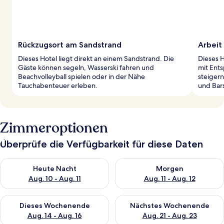
Rückzugsort am Sandstrand
Arbeit
Dieses Hotel liegt direkt an einem Sandstrand. Die
Dieses 
Gäste können segeln, Wasserski fahren und
mit Ent
Beachvolleyball spielen oder in der Nähe
steigern
Tauchabenteuer erleben.
und Bar
Zimmeroptionen
Überprüfe die Verfügbarkeit für diese Daten
Überprüfe die Verfügbarkeit für heute Nacht, Aug. 10 - Aug. 11
Überprüfe die Verfügbarkeit fü
Heute Nacht
Morgen
Aug. 10 - Aug. 11
Aug. 11 - Aug. 12
Überprüfe die Verfügbarkeit für dieses Wochenende, Aug. 14 -
Überprüfe die Verfügbarkeit f
Dieses Wochenende
Nächstes Wochenende
Aug. 14 - Aug. 16
Aug. 21 - Aug. 23