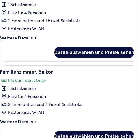
1 Schlafzimmer
für
Platz für 4 Personen
Familienzimmer,
Balkon
2 Einzelbetten und 1 Einzel-Schlafsofa
anzeigen
Kostenloses WLAN
Weitere
Weitere Details
Details
für
Daten auswählen und Preise sehen
Familienzimmer,
Balkon
Alle
Ein Hotelzimmer mit einem großen Bet
1
Familienzimmer, Balkon
Fotos
Blick auf den Ozean
für
1 Schlafzimmer
Familienzimmer,
Balkon
Platz für 4 Personen
anzeigen
2 Einzelbetten und 2 Einzel-Schlafsofas
Kostenloses WLAN
Weitere
Weitere Details
Details
für
Daten auswählen und Preise sehen
Familienzimmer,