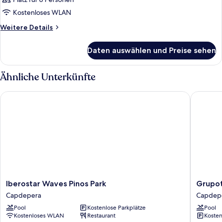
Kostenloses WLAN
Weitere
Weitere Details
Details
für
Daten auswählen und Preise sehen
Zimmer
Ähnliche Unterkünfte
Iberostar Waves Pinos Park
Grupotel
Iberostar
Grupote
Iberostar Waves Pinos Park
Grupot
Waves
Aguait
Capdepera
Capdep
Pinos
Resort
Pool
Kostenlose Parkplätze
Pool
Park
&
Kostenloses WLAN
Restaurant
Kosten
Capdepera
Spa