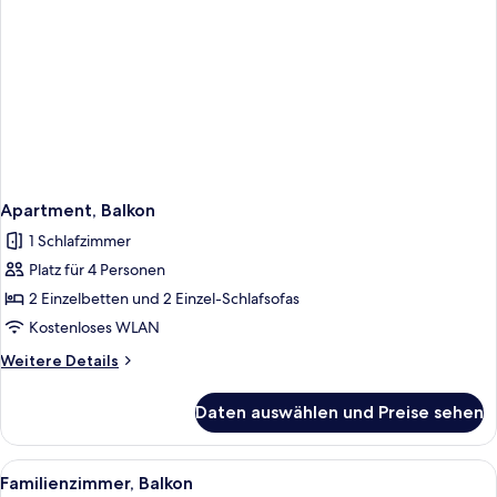
Apartment, Balkon
1 Schlafzimmer
Platz für 4 Personen
2 Einzelbetten und 2 Einzel-Schlafsofas
Kostenloses WLAN
Weitere
Weitere Details
Details
für
Daten auswählen und Preise sehen
Apartment,
Balkon
Alle
Ein Hotelzimmer mit einem großen Bet
1
Familienzimmer, Balkon
Fotos