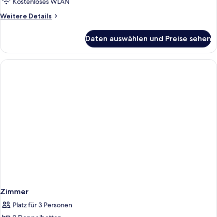
Kostenloses WLAN
Weitere
Weitere Details
Details
für
Daten auswählen und Preise sehen
Zimmer
Zimmer
Platz für 3 Personen