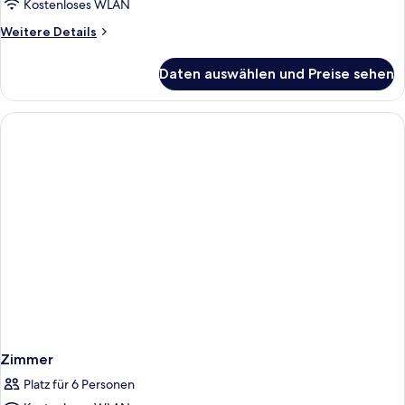
Kostenloses WLAN
Weitere
Weitere Details
Details
für
Daten auswählen und Preise sehen
Zimmer
Zimmer
Platz für 6 Personen