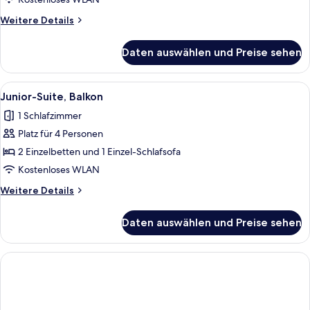
anzeigen
Weitere
Weitere Details
Details
für
Daten auswählen und Preise sehen
Superior-
Doppelzimmer,
Balkon
Alle
Junior-Suite, Balkon | Zimmersafe, Sc
8
Junior-Suite, Balkon
Fotos
1 Schlafzimmer
für
Platz für 4 Personen
Junior-
Suite,
2 Einzelbetten und 1 Einzel-Schlafsofa
Balkon
Kostenloses WLAN
anzeigen
Weitere
Weitere Details
Details
für
Daten auswählen und Preise sehen
Junior-
Suite,
Balkon