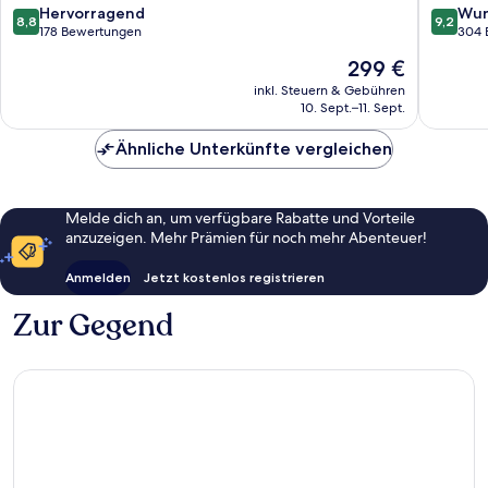
-
8.8
9.2
Hervorragend
Wun
8,8
9,2
Adults
von
von
178 Bewertungen
304 
Only
10,
10,
Der
299 €
Capdep
Hervorragend,
Wunder
Preis
178
304
inkl. Steuern & Gebühren
beträgt
10. Sept.–11. Sept.
Bewertungen
Bewert
299 €
Ähnliche Unterkünfte vergleichen
Melde dich an, um verfügbare Rabatte und Vorteile
anzuzeigen. Mehr Prämien für noch mehr Abenteuer!
Anmelden
Jetzt kostenlos registrieren
Zur Gegend