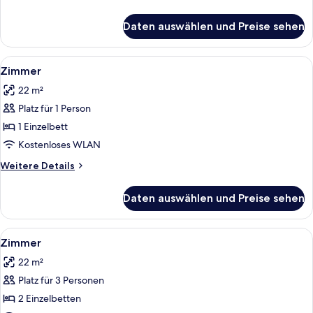
Details
für
Daten auswählen und Preise sehen
Zimmer
Alle
Ein Hotelzimmer mit Bett, Schreibtisch
3
Zimmer
Fotos
22 m²
für
Platz für 1 Person
Zimmer
anzeigen
1 Einzelbett
Kostenloses WLAN
Weitere
Weitere Details
Details
für
Daten auswählen und Preise sehen
Zimmer
Alle
Ein Hotelzimmer mit zwei Betten, einem
6
Zimmer
Fotos
22 m²
für
Platz für 3 Personen
Zimmer
anzeigen
2 Einzelbetten