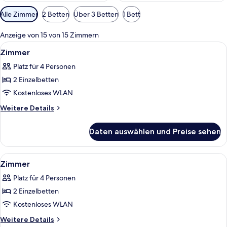
Verfügbare
Alle Zimmer
2 Betten
Über 3 Betten
1 Bett
Filter
für
Anzeige von 15 von 15 Zimmern
Zimmer
Alle
Ein Hotelzimmer mit einer Couch, ein
5
Zimmer
Fotos
Platz für 4 Personen
für
2 Einzelbetten
Zimmer
anzeigen
Kostenloses WLAN
Weitere
Weitere Details
Details
für
Daten auswählen und Preise sehen
Zimmer
Alle
Ein Hotelzimmer mit einer Couch, ein
5
Zimmer
Fotos
Platz für 4 Personen
für
2 Einzelbetten
Zimmer
anzeigen
Kostenloses WLAN
Weitere
Weitere Details