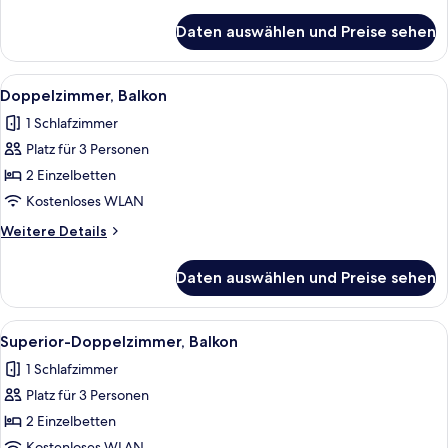
Details
für
Daten auswählen und Preise sehen
Zimmer
Alle
Doppelzimmer, Balkon | Zimmersafe, S
6
Doppelzimmer, Balkon
Fotos
1 Schlafzimmer
für
Platz für 3 Personen
Doppelzimmer,
Balkon
2 Einzelbetten
anzeigen
Kostenloses WLAN
Weitere
Weitere Details
Details
für
Daten auswählen und Preise sehen
Doppelzimmer,
Balkon
Alle
Zimmersafe, Schreibtisch, kostenlose
4
Superior-Doppelzimmer, Balkon
Fotos
1 Schlafzimmer
für
Platz für 3 Personen
Superior-
Doppelzimmer,
2 Einzelbetten
Balkon
Kostenloses WLAN