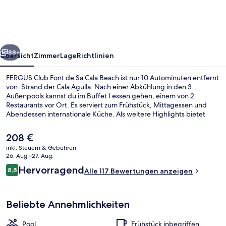
de
Sa
Cala
rück
Weiter
Beach
88+
Übersicht
Zimmer
Lage
Richtlinien
FERGUS Club Font de Sa Cala Beach ist nur 10 Autominuten entfernt
von: Strand der Cala Agulla. Nach einer Abkühlung in den 3
Außenpools kannst du im Buffet I essen gehen, einem von 2
Restaurants vor Ort. Es serviert zum Frühstück, Mittagessen und
Abendessen internationale Küche. Als weitere Highlights bietet
dieses Hotel im luxuriösen Stil 5 Bars/Lounges, eine Poolbar und ein
Fitnesscenter.
Der
208 €
aktuelle
inkl. Steuern & Gebühren
Preis
26. Aug.–27. Aug.
3 Außenpools
beträgt
Bewertungen
Hervorragend
8,8
Alle 117 Bewertungen anzeigen
208 €.
8,8 von 10.
Beliebte Annehmlichkeiten
Pool
Frühstück inbegriffen