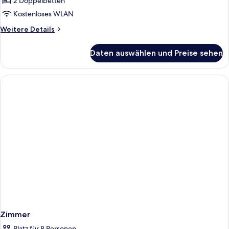
2 Doppelbetten
Kostenloses WLAN
Weitere
Weitere Details
Details
für
Daten auswählen und Preise sehen
Zimmer
Zimmer
Platz für 8 Personen