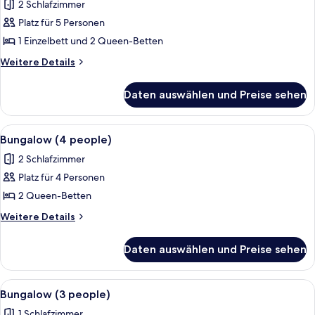
2 Schlafzimmer
für
Platz für 5 Personen
Bungalow
(5
1 Einzelbett und 2 Queen-Betten
people)
Weitere
Weitere Details
anzeigen
Details
für
Daten auswählen und Preise sehen
Bungalow
(5
people)
Alle
Bungalow (4 people) | Zimmersafe, Zust
4
Bungalow (4 people)
Fotos
2 Schlafzimmer
für
Platz für 4 Personen
Bungalow
(4
2 Queen-Betten
people)
Weitere
Weitere Details
anzeigen
Details
für
Daten auswählen und Preise sehen
Bungalow
(4
people)
Alle
Bungalow (3 people) | Zimmersafe, Zust
16
Bungalow (3 people)
Fotos
1 Schlafzimmer