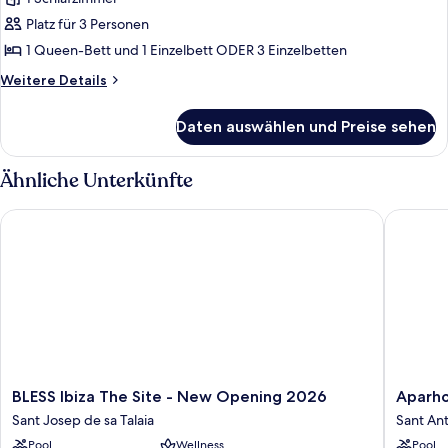
für
Platz für 3 Personen
Bungalow
(3
1 Queen-Bett und 1 Einzelbett ODER 3 Einzelbetten
people)
Weitere
Weitere Details
anzeigen
Details
für
Daten auswählen und Preise sehen
Bungalow
(3
people)
Ähnliche Unterkünfte
BLESS Ibiza The Site - New Opening 2026
Aparhote
BLESS
Aparhot
BLESS Ibiza The Site - New Opening 2026
Aparho
Ibiza
Vibra
Sant Josep de sa Talaia
Sant An
The
Central
Pool
Wellness
Pool
Site
City