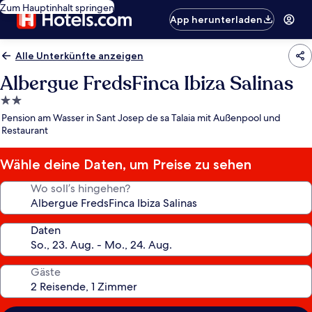
Zum Hauptinhalt springen
App herunterladen
Alle Unterkünfte anzeigen
Albergue FredsFinca Ibiza Salinas
2.0-
Sterne-
Pension am Wasser in Sant Josep de sa Talaia mit Außenpool und
Unterkunft
Restaurant
Wähle deine Daten, um Preise zu sehen
Wo soll’s hingehen?
Daten
Gäste