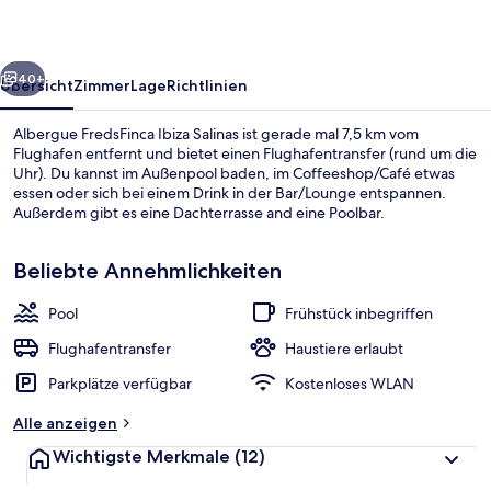
rück
Weiter
40+
Übersicht
Zimmer
Lage
Richtlinien
Albergue FredsFinca Ibiza Salinas ist gerade mal 7,5 km vom
Flughafen entfernt und bietet einen Flughafentransfer (rund um die
Uhr). Du kannst im Außenpool baden, im Coffeeshop/Café etwas
essen oder sich bei einem Drink in der Bar/Lounge entspannen.
Außerdem gibt es eine Dachterrasse and eine Poolbar.
Beliebte Annehmlichkeiten
Pool
Frühstück inbegriffen
Ansicht von oben
Flughafentransfer
Haustiere erlaubt
Parkplätze verfügbar
Kostenloses WLAN
Alle anzeigen
Wichtigste Merkmale
(12)