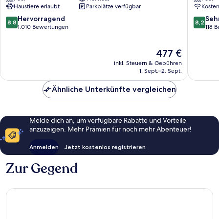
Haustiere erlaubt
Parkplätze verfügbar
Koste
-
-
New
Adults
8.8
8.2
Hervorragend
Seh
8,8
8,2
Opening
Only
von
von
1.010 Bewertungen
118 
2026
Sant
10,
10,
Sant
Antoni
Hervorragend,
Sehr
Der
477 €
Josep
de
1.010
gut,
Preis
de
Portman
Bewertungen
118
inkl. Steuern & Gebühren
beträgt
sa
Bewert
1. Sept.–2. Sept.
477 €
Talaia
Ähnliche Unterkünfte vergleichen
Melde dich an, um verfügbare Rabatte und Vorteile
anzuzeigen. Mehr Prämien für noch mehr Abenteuer!
Anmelden
Jetzt kostenlos registrieren
Zur Gegend