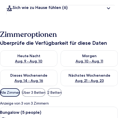
Sich wie zu Hause fühlen
(6)
Zimmeroptionen
Überprüfe die Verfügbarkeit für diese Daten
Überprüfe die Verfügbarkeit für heute Nacht, Aug. 9 - Aug. 10
Überprüfe die Verfügbarkeit fü
Heute Nacht
Morgen
Aug. 9 - Aug. 10
Aug. 10 - Aug. 11
Überprüfe die Verfügbarkeit für dieses Wochenende, Aug. 14 -
Überprüfe die Verfügbarkeit f
Dieses Wochenende
Nächstes Wochenende
Aug. 14 - Aug. 16
Aug. 21 - Aug. 23
Verfügbare
Alle Zimmer
Über 3 Betten
2 Betten
Filter
für
Anzeige von 3 von 3 Zimmern
Zimmer
Alle
Bungalow (5 people) | Zimmersafe, Zust
4
Bungalow (5 people)
Fotos