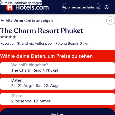
Zum Hauptinhalt springen
App herunterladen
Alle Unterkünfte anzeigen
The Charm Resort Phuket
4.0-
Sterne-
Resort am Strand mit Außenpool - Patong Beach (0,1 km)
Unterkunft
Wähle deine Daten, um Preise zu sehen
Wo soll’s hingehen?
Daten
Gäste
Suchen