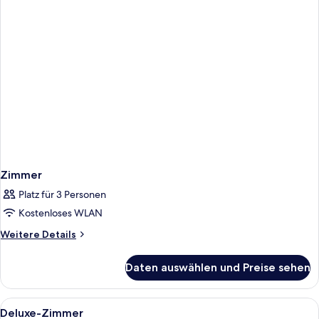
Zimmer
Platz für 3 Personen
Kostenloses WLAN
Weitere
Weitere Details
Details
für
Daten auswählen und Preise sehen
Zimmer
Alle
Ein modernes Hotelzimmer mit einem g
6
Deluxe-Zimmer