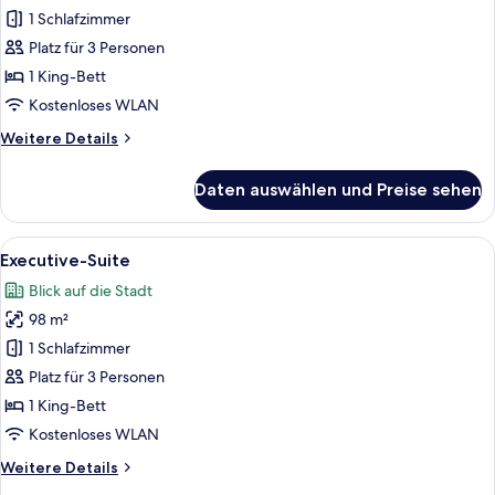
1 Schlafzimmer
Junior-
Suite,
Platz für 3 Personen
Poolzugang
1 King-Bett
anzeigen
Kostenloses WLAN
Weitere
Weitere Details
Details
für
Daten auswählen und Preise sehen
Junior-
Suite,
Poolzugang
Alle
Ein modernes Hotelzimmer mit einem g
6
Executive-Suite
Fotos
Blick auf die Stadt
für
98 m²
Executive-
Suite
1 Schlafzimmer
anzeigen
Platz für 3 Personen
1 King-Bett
Kostenloses WLAN
Weitere
Weitere Details
Details