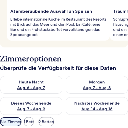
Atemberaubende Auswahl an Speisen
Traumh
Erlebe internationale Küche im Restaurant des Resorts
Schlüpf
mit Blick auf das Meer und den Pool. Ein Café, eine
flausch
Bar und ein Frühstücksbuffet vervollständigen das
und ein
Speiseangebot.
einen er
Zimmeroptionen
Überprüfe die Verfügbarkeit für diese Daten
Überprüfe die Verfügbarkeit für heute Nacht, Aug. 6 - Aug. 7.
Überprüfe die Verfügbarkeit f
Heute Nacht
Morgen
Aug. 6 - Aug. 7
Aug. 7 - Aug. 8
Überprüfe die Verfügbarkeit für dieses Wochenende, Aug. 7 - 
Überprüfe die Verfügbarkeit f
Dieses Wochenende
Nächstes Wochenende
Aug. 7 - Aug. 9
Aug. 14 - Aug. 16
Verfügbare
Alle Zimmer
1 Bett
2 Betten
Filter