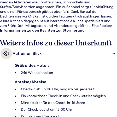
werden Aktivitäten wie Sporttauchen, Schnorcheln und
Surfen/Bodyboarden angeboten. Ein Außenpool sorgt für Abkühlung
und einen Fitnessbereich gibt es ebenfalls. Dank Bar auf der
Dachterrasse vor Ort kannst du den Tag gemütlich ausklingen lassen.
Allure Kitchen dagegen ist auf internationale Küche spezialisiert und
zum Frühstück, Mittagessen und Abendessen geöffnet. Eine Poolbar,
ein Kinderbecken und eine Snackbar gehören ebenfalls zum Angebot.
Informationen zu den Rechten zur Stornierung
Andere Reisende lieben den Pool und das hilfsbereite Personal.
Weitere Infos zu dieser Unterkunft
Auf einen Blick
Größe des Hotels
246 Wohneinheiten
Anreise/Abreise
Check-in ab: 15:00 Uhr, möglich bis: jederzeit
Ein kontaktloser Check-in und Check-out ist möglich
Mindestalter für den Check-in: 16 Jahre
Der Check-out ist um 12:00 Uhr
Kontaktloser Check-out