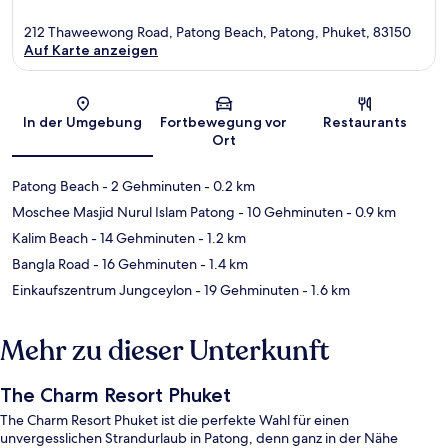
212 Thaweewong Road, Patong Beach, Patong, Phuket, 83150
Auf Karte anzeigen
Karte
In der Umgebung
Fortbewegung vor
Restaurants
Ort
Patong Beach
- 2 Gehminuten
- 0.2 km
Moschee Masjid Nurul Islam Patong
- 10 Gehminuten
- 0.9 km
Kalim Beach
- 14 Gehminuten
- 1.2 km
Bangla Road
- 16 Gehminuten
- 1.4 km
Einkaufszentrum Jungceylon
- 19 Gehminuten
- 1.6 km
Mehr zu dieser Unterkunft
The Charm Resort Phuket
The Charm Resort Phuket ist die perfekte Wahl für einen
unvergesslichen Strandurlaub in Patong, denn ganz in der Nähe