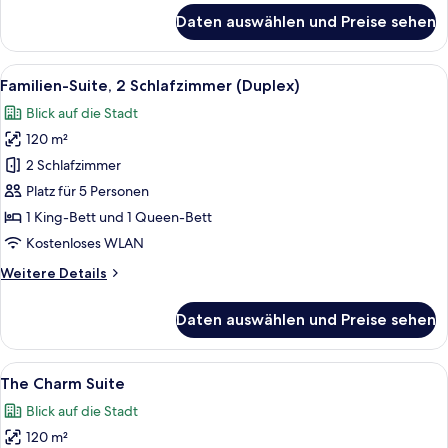
für
Daten auswählen und Preise sehen
Executive-
Suite
Alle
Ein modernes Hotelzimmer mit einem g
9
Familien-Suite, 2 Schlafzimmer (Duplex)
Fotos
Blick auf die Stadt
für
120 m²
Familien-
Suite,
2 Schlafzimmer
2 Schlafzimmer
Platz für 5 Personen
(Duplex)
1 King-Bett und 1 Queen-Bett
anzeigen
Kostenloses WLAN
Weitere
Weitere Details
Details
für
Daten auswählen und Preise sehen
Familien-
Suite,
2 Schlafzimmer
Alle
Ein Hotelzimmer mit einem großen Bet
7
(Duplex)
The Charm Suite
Fotos
Blick auf die Stadt
für
120 m²
The