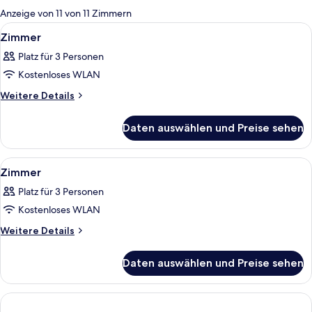
für
Anzeige von 11 von 11 Zimmern
Zimmer
Alle
Ein Hotelzimmer mit Bett, Schreibtisc
5
Zimmer
Fotos
Platz für 3 Personen
für
Kostenloses WLAN
Zimmer
anzeigen
Weitere
Weitere Details
Details
für
Daten auswählen und Preise sehen
Zimmer
Alle
Ein modernes Hotelzimmer mit einem 
10
Zimmer
Fotos
Platz für 3 Personen
für
Kostenloses WLAN
Zimmer
anzeigen
Weitere
Weitere Details
Details
für
Daten auswählen und Preise sehen
Zimmer