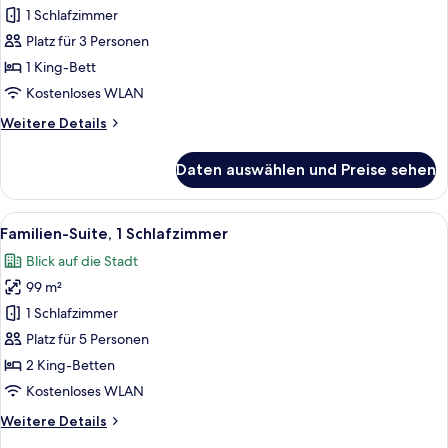
Charm
1 Schlafzimmer
Suite
Platz für 3 Personen
anzeigen
1 King-Bett
Kostenloses WLAN
Weitere
Weitere Details
Details
für
Daten auswählen und Preise sehen
The
Charm
Suite
Alle
Ein Hotelzimmer mit zwei Betten, eine
10
Familien-Suite, 1 Schlafzimmer
Fotos
Blick auf die Stadt
für
99 m²
Familien-
Suite,
1 Schlafzimmer
1
Platz für 5 Personen
Schlafzimmer
2 King-Betten
anzeigen
Kostenloses WLAN
Weitere
Weitere Details
Details