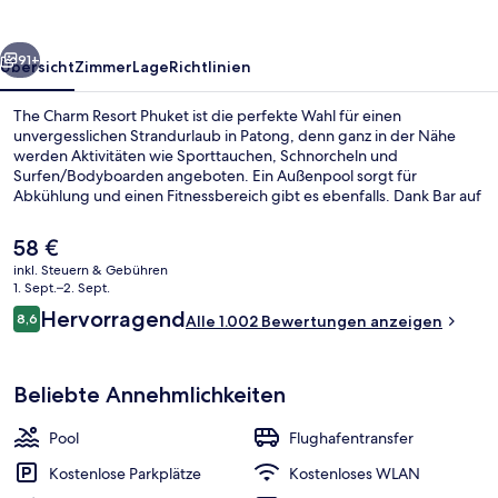
rück
Weiter
91+
Übersicht
Zimmer
Lage
Richtlinien
The Charm Resort Phuket ist die perfekte Wahl für einen
unvergesslichen Strandurlaub in Patong, denn ganz in der Nähe
werden Aktivitäten wie Sporttauchen, Schnorcheln und
Surfen/Bodyboarden angeboten. Ein Außenpool sorgt für
Abkühlung und einen Fitnessbereich gibt es ebenfalls. Dank Bar auf
der Dachterrasse vor Ort kannst du den Tag gemütlich ausklingen
lassen. Allure Kitchen dagegen ist auf internationale Küche
Der
58 €
spezialisiert und zum Frühstück, Mittagessen und Abendessen
aktuelle
inkl. Steuern & Gebühren
geöffnet. Eine Poolbar, ein Kinderbecken und eine Snackbar
Preis
1. Sept.–2. Sept.
gehören ebenfalls zum Angebot. Andere Reisende lieben den Pool
Außenpool, geöffnet von 07:00 Uhr bi
beträgt
Bewertungen
und das hilfsbereite Personal.
Hervorragend
8,6
Alle 1.002 Bewertungen anzeigen
58 €.
8,6 von 10.
Beliebte Annehmlichkeiten
Pool
Flughafentransfer
Kostenlose Parkplätze
Kostenloses WLAN