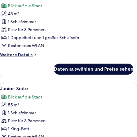
Fotos
Blick auf die Stadt
für
45 m²
Deluxe-
Zimmer
1 Schlafzimmer
anzeigen
Platz für 3 Personen
1 Doppelbett und 1 großes Schlafsofa
Kostenloses WLAN
Weitere
Weitere Details
Details
für
Daten auswählen und Preise sehen
Deluxe-
Zimmer
Alle
Ein modernes Hotelzimmer mit einem g
9
Junior-Suite
Fotos
Blick auf die Stadt
für
55 m²
Junior-
Suite
1 Schlafzimmer
anzeigen
Platz für 3 Personen
1 King-Bett
Kostenloses WLAN