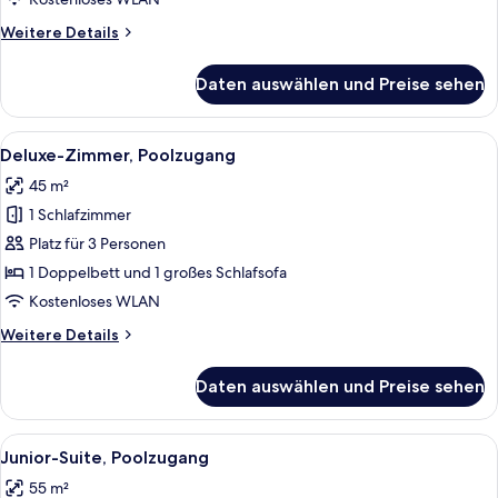
Weitere
Weitere Details
Details
für
Daten auswählen und Preise sehen
Junior-
Suite
Alle
Ein modernes Hotelzimmer mit einem g
7
Deluxe-Zimmer, Poolzugang
Fotos
45 m²
für
1 Schlafzimmer
Deluxe-
Zimmer,
Platz für 3 Personen
Poolzugang
1 Doppelbett und 1 großes Schlafsofa
anzeigen
Kostenloses WLAN
Weitere
Weitere Details
Details
für
Daten auswählen und Preise sehen
Deluxe-
Zimmer,
Poolzugang
Alle
Ein modernes Hotelzimmer mit einem g
14
Junior-Suite, Poolzugang
Fotos
55 m²
für