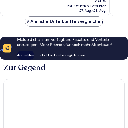
70 €
1.006
1.004
Preis
Bewertungen
Bewert
inkl. Steuern & Gebühren
beträgt
27. Aug.–28. Aug.
70 €
Ähnliche Unterkünfte vergleichen
Melde dich an, um verfügbare Rabatte und Vorteile
anzuzeigen. Mehr Prämien für noch mehr Abenteuer!
Anmelden
Jetzt kostenlos registrieren
Zur Gegend