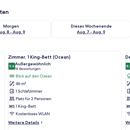
aten
 - Aug. 8.
 Verfügbarkeit für morgen, Aug. 8 - Aug. 9.
Überprüfe die Verfügbarkeit für dies
Morgen
Dieses Wochenende
ug. 8 - Aug. 9
Aug. 7 - Aug. 9
nenbettdecken
Alle
Ein modernes Hotelzimmer mit Balkon,
Al
13
Zimmer, 1 King-Bett (Ocean)
De
Fotos
F
Außergewöhnlich
für
9,4
f
8,
9,4 von 10
(18
18 Bewertungen
Zimmer,
D
Bewertungen)
Blick auf den Ozean
1 King-
Z
46 m²
Bett
1 
1 Schlafzimmer
(Ocean)
B
Platz für 2 Personen
anzeigen
a
1 King-Bett
Kostenloses WLAN
Weitere
We
Weitere Details
We
Details
De