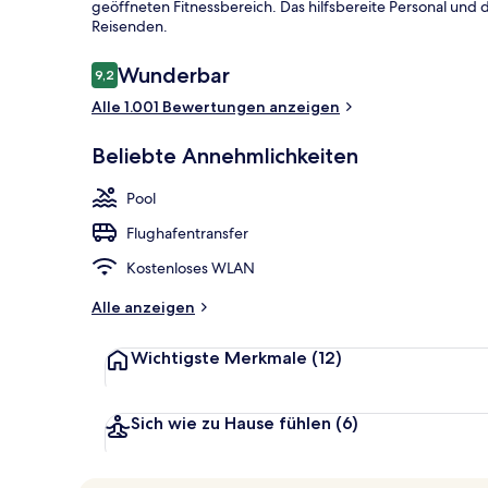
geöffneten Fitnessbereich. Das hilfsbereite Personal und
Reisenden.
Ansicht von 
Bewertungen
Wunderbar
9,2
9,2 von 10.
Alle 1.001 Bewertungen anzeigen
Beliebte Annehmlichkeiten
Pool
Flughafentransfer
Kostenloses WLAN
Alle anzeigen
Wichtigste Merkmale
(12)
Sich wie zu Hause fühlen
(6)