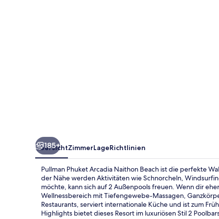
Beach
185+
Übersicht
Zimmer
Lage
Richtlinien
Pullman Phuket Arcadia Naithon Beach ist die perfekte Wah
der Nähe werden Aktivitäten wie Schnorcheln, Windsurfi
möchte, kann sich auf 2 Außenpools freuen. Wenn dir eher
Wellnessbereich mit Tiefengewebe-Massagen, Ganzkörper
Restaurants, serviert internationale Küche und ist zum Fr
Highlights bietet dieses Resort im luxuriösen Stil 2 Poolb