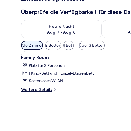
Überprüfe die Verfügbarkeit für diese D
Überprüfe die Verfügbarkeit für heute Nacht, Aug. 7
Überprüfe die
Heute Nacht
Aug. 7 - Aug. 8
A
Verfügbare
Alle Zimmer
2 Betten
1 Bett
Über 3 Betten
Filter
Alle
Hochwertige Bettwaren, Dau
für
4
Family Room
Fotos
Zimmer
Platz für 2 Personen
für
1 King-Bett und 1 Einzel-Etagenbett
Family
Room
Kostenloses WLAN
anzeigen
Weitere
Weitere Details
Details
für
Family
Room