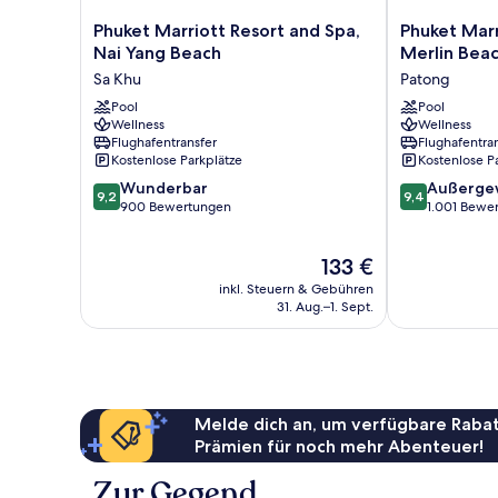
Phuket
Phuket
Phuket Marriott Resort and Spa,
Phuket Marr
Marriott
Marriott
Nai Yang Beach
Merlin Bea
Resort
Resort
Sa Khu
Patong
and
&
Spa,
Pool
Spa,
Pool
Wellness
Wellness
Nai
Merlin
Flughafentransfer
Flughafentra
Yang
Beach
Kostenlose Parkplätze
Kostenlose P
Beach
Patong
9.2
9.4
Sa
Wunderbar
Außerge
9,2
9,4
von
von
Khu
900 Bewertungen
1.001 Bewe
10,
10,
Wunderbar,
Außergewöhnl
Der
133 €
900
1.001
Preis
Bewertungen
Bewertungen
inkl. Steuern & Gebühren
beträgt
31. Aug.–1. Sept.
133 €
Melde dich an, um verfügbare Rabat
Prämien für noch mehr Abenteuer!
Zur Gegend