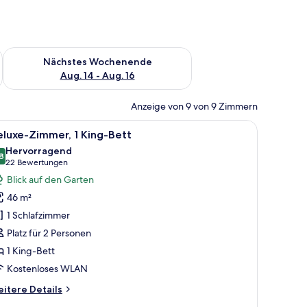
es Wochenende, Aug. 7 - Aug. 9.
Überprüfe die Verfügbarkeit für nächstes Wochenende, Aug. 1
Nächstes Wochenende
Aug. 14 - Aug. 16
Anzeige von 9 von 9 Zimmern
 einer Couch, einem runden Tisch und Meerblick.
le
Ein Hotelzimmer mit einem großen Bett, einem
12
luxe-Zimmer, 1 King-Bett
otos
Hervorragend
ür
8
8,8 von 10
(22
22 Bewertungen
eluxe-
Bewertungen)
Blick auf den Garten
immer,
46 m²
King-
1 Schlafzimmer
ett
Platz für 2 Personen
nzeigen
1 King-Bett
Kostenloses WLAN
itere
itere Details
tails