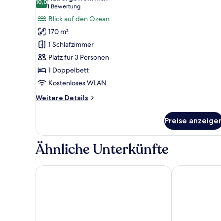
für
10,0
10,0 von 10
(1
1 Bewertung
Luxury-
Bewertung)
Blick auf den Ozean
Villa,
170 m²
1
1 Schlafzimmer
Schlafzimmer
Platz für 3 Personen
(Pool)
1 Doppelbett
anzeigen
Kostenloses WLAN
Weitere
Weitere Details
Details
für
Preise anzeige
Luxury-
Villa,
1
Ähnliche Unterkünfte
Schlafzimmer
(Pool)
Phuket Marriott Resort and Spa, Nai Yang Beach
Phuket Marrio