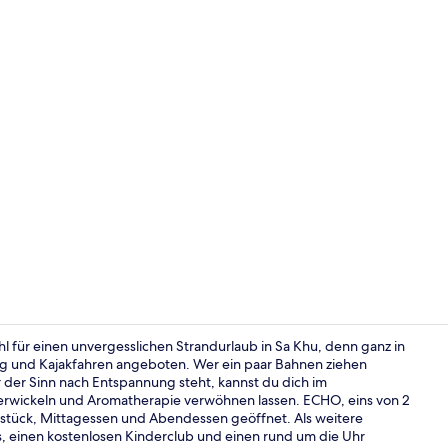
Video der U
l für einen unvergesslichen Strandurlaub in Sa Khu, denn ganz in
ng und Kajakfahren angeboten. Wer ein paar Bahnen ziehen
 der Sinn nach Entspannung steht, kannst du dich im
3 Bars/Loung
wickeln und Aromatherapie verwöhnen lassen. ECHO, eins von 2
ühstück, Mittagessen und Abendessen geöffnet. Als weitere
ars, einen kostenlosen Kinderclub und einen rund um die Uhr