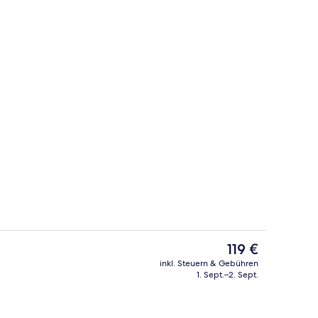
Luxury-Villa, 1 Schlafzimmer (Pool)
nterkunft
Der
119 €
aktuelle
inkl. Steuern & Gebühren
Preis
1. Sept.–2. Sept.
es, 2 Poolbars
Tagungsbereich
beträgt
119 €.