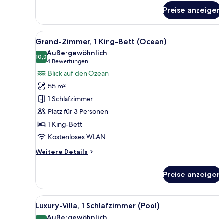
Preise anzeige
Alle
Ein Hotelzimmer mit einem groß
12
Grand-Zimmer, 1 King-Bett (Ocean)
Fotos
Außergewöhnlich
für
10,0
10,0 von 10
(4
4 Bewertungen
Grand-
Bewertungen)
Blick auf den Ozean
Zimmer,
55 m²
1 King-
1 Schlafzimmer
Bett
Platz für 3 Personen
(Ocean)
1 King-Bett
anzeigen
Kostenloses WLAN
Weitere
Weitere Details
Details
für
Preise anzeige
Grand-
Zimmer,
1 King-
Alle
Ein modernes Hotelzimmer mit 
15
Bett
Luxury-Villa, 1 Schlafzimmer (Pool)
Fotos
(Ocean)
Außergewöhnlich