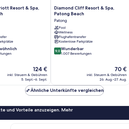
Diamond
iott Resort & Spa,
Diamond Cliff Resort & Spa,
Cliff
ch
Patong Beach
Resort
Patong
&
Spa,
Pool
Wellness
Patong
nsfer
Flughafentransfer
Beach
arkplätze
Kostenlose Parkplätze
Patong
9.0
wöhnlich
Wunderbar
9,0
von
rtungen
1.007 Bewertungen
10,
ich,
Wunderbar,
Der
Der
124 €
70 €
1.007
Preis
Preis
Bewertungen
inkl. Steuern & Gebühren
inkl. Steuern & Gebühren
beträgt
beträgt
5. Sept.–6. Sept.
26. Aug.–27. Aug.
124 €
70 €
Ähnliche Unterkünfte vergleichen
te und Vorteile anzuzeigen. Mehr