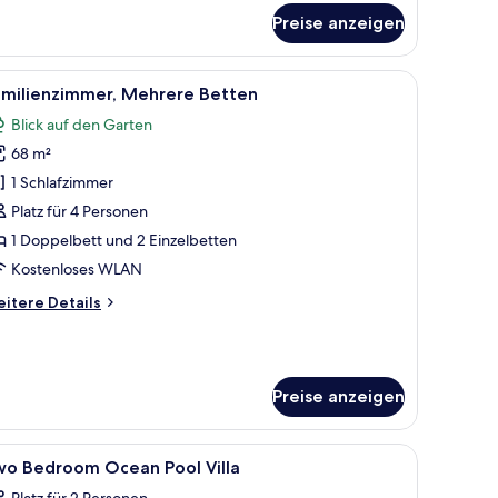
r
Preise anzeigen
luxe-
mmer,
King-
, einem Schreibtisch mit Stuhl, einem kleinen Tisch mit Sitzgelegenheiten u
le
Ein modernes Hotelzimmer mit einem großen B
11
tt
amilienzimmer, Mehrere Betten
otos
Blick auf den Garten
ür
68 m²
amilienzimmer,
ehrere
1 Schlafzimmer
etten
Platz für 4 Personen
nzeigen
1 Doppelbett und 2 Einzelbetten
Kostenloses WLAN
itere
itere Details
tails
r
milienzimmer,
ehrere
Preise anzeigen
tten
decken
le
Pool | 2 Außenpools, geöffnet von 07:00 Uhr
4
wo Bedroom Ocean Pool Villa
otos
Platz für 2 Personen