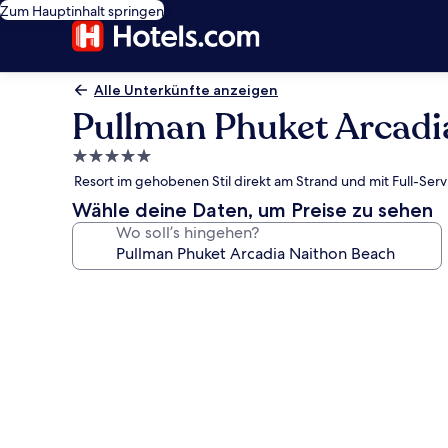
Zum Hauptinhalt springen
Alle Unterkünfte anzeigen
Pullman Phuket Arcadi
5.0-
Sterne-
Resort im gehobenen Stil direkt am Strand und mit Full-Ser
Unterkunft
Wähle deine Daten, um Preise zu sehen
Wo soll’s hingehen?
Fotogalerie
von
Pullman
Phuket
Arcadia
Naithon