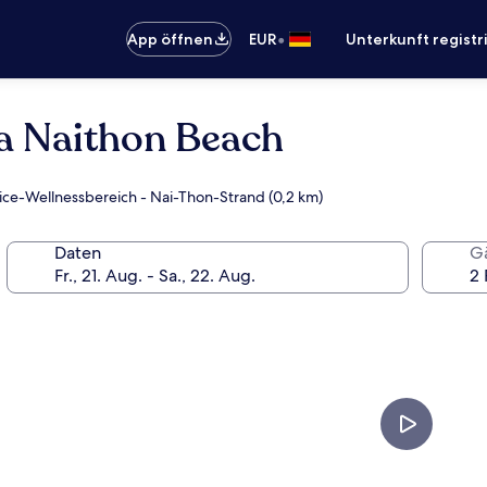
•
App öffnen
EUR
Unterkunft registr
a Naithon Beach
vice-Wellnessbereich - Nai-Thon-Strand (0,2 km)
Daten
G