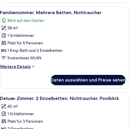
Zimmer,
2 Einzelbetten,
Alle
Ein Hotelzimmer mit Bett, Schreibtisch
13
Nichtraucher,
Familienzimmer, Mehrere Betten, Nichtraucher
Fotos
Terrasse
Blick auf den Garten
für
58 m²
Familienzimmer,
Mehrere
1 Schlafzimmer
Betten,
Platz für 5 Personen
Nichtraucher
1 King-Bett und 2 Einzelbetten
anzeigen
Kostenloses WLAN
Weitere
Weitere Details
Details
für
Daten auswählen und Preise sehen
Familienzimmer,
Mehrere
Betten,
Alle
Ein Hotelzimmer mit Bett, Nachttisch,
6
Nichtraucher
Deluxe-Zimmer, 2 Einzelbetten, Nichtraucher, Poolblick
Fotos
42 m²
für
1 Schlafzimmer
Deluxe-
Zimmer,
Platz für 3 Personen
2 Einzelbetten,
2 Einzelbetten