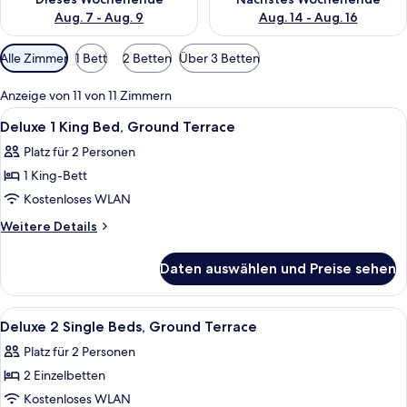
Aug. 7 - Aug. 9
Aug. 14 - Aug. 16
Verfügbare
Alle Zimmer
1 Bett
2 Betten
Über 3 Betten
Filter
für
Anzeige von 11 von 11 Zimmern
Zimmer
Alle
Ein Hotelzimmer mit Bett, Schreibtisc
25
Deluxe 1 King Bed, Ground Terrace
Fotos
Platz für 2 Personen
für
1 King-Bett
Deluxe
1
Kostenloses WLAN
King
Weitere
Weitere Details
Bed,
Details
für
Ground
Daten auswählen und Preise sehen
Deluxe
Terrace
1
anzeigen
King
Alle
Ein Hotelzimmer mit zwei Betten, einem
22
Bed,
Deluxe 2 Single Beds, Ground Terrace
Fotos
Ground
Platz für 2 Personen
Terrace
für
2 Einzelbetten
Deluxe
2
Kostenloses WLAN