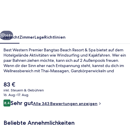
Premier
Bangtao
Beach
Resort
rück
Weiter
&
148+
Übersicht
Zimmer
Lage
Richtlinien
Spa
Best Western Premier Bangtao Beach Resort & Spa bietet auf dem
Hotelgelände Aktivitäten wie Windsurfing und Kajakfahren. Wer ein
paar Bahnen ziehen möchte, kann sich auf 2 Außenpools freuen.
Wenn dir der Sinn eher nach Entspannung steht, kannst du dich im
Wellnessbereich mit Thai-Massagen, Ganzkörperwickeln und
Gesichtsbehandlungen verwöhnen lassen. The Beach Restaurant,
eins von 2 Restaurants, ist zum Frühstück, Mittagessen und
Der
83 €
Abendessen geöffnet. Weitere Highlights sind 2 Bars/Lounges,
aktuelle
inkl. Steuern & Gebühren
eine Poolbar und Fitnessmöglichkeiten. Andere Reisende mögen
Preis
16. Aug.–17. Aug.
das hilfsbereite Personal und den allgemeinen Zustand der
2 Außenpools, Sonnenschirme, Lieges
beträgt
Bewertungen
Unterkunft.
Sehr gut
8,4
Alle 343 Bewertungen anzeigen
83 €.
8,4 von 10.
Beliebte Annehmlichkeiten