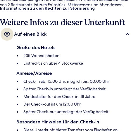
von 2 Restaurants, ist zum Frühstück, Mittagessen und Abendessen
Informationen zu den Rechten zur Stornierung
geöffnet. Weitere Highlights sind 2 Bars/Lounges, eine Poolbar und
Fitnessmöglichkeiten. Andere Reisende mögen das hilfsbereite
Weitere Infos zu dieser Unterkunft
Personal und den allgemeinen Zustand der Unterkunft.
Auf einen Blick
Größe des Hotels
235 Wohneinheiten
Erstreckt sich über 4 Stockwerke
Anreise/Abreise
Check-in ab: 15:00 Uhr, möglich bis: 00:00 Uhr
Später Check-in unterliegt der Verfügbarkeit
Mindestalter für den Check-in: 18 Jahre
Der Check-out ist um 12:00 Uhr
Später Check-out unterliegt der Verfügbarkeit
Besondere Hinweise für den Check-in
Diese Unterkunft bietet Transfers vom Flughafen an