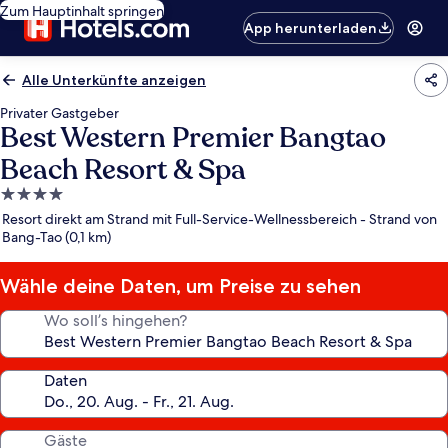
Zum Hauptinhalt springen
App herunterladen
Alle Unterkünfte anzeigen
Privater Gastgeber
Best Western Premier Bangtao
Beach Resort & Spa
4.0-
Sterne-
Resort direkt am Strand mit Full-Service-Wellnessbereich - Strand von
Unterkunft
Bang-Tao (0,1 km)
Wähle deine Daten, um Preise zu sehen
Wo soll’s hingehen?
Daten
Gäste