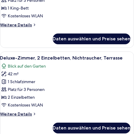
Zimmer,
Platz für 3 Personen
1 King-
1 King-Bett
Bett,
Kostenloses WLAN
Nichtraucher,
Weitere
Weitere Details
Poolblick
Details
anzeigen
für
Daten auswählen und Preise sehen
Deluxe-
Zimmer,
1 King-
Alle
Ein Hotelzimmer mit zwei Betten, eine
11
Bett,
Deluxe-Zimmer, 2 Einzelbetten, Nichtraucher, Terrasse
Fotos
Nichtraucher,
Blick auf den Garten
Poolblick
für
42 m²
Deluxe-
Zimmer,
1 Schlafzimmer
2 Einzelbetten,
Platz für 3 Personen
Nichtraucher,
2 Einzelbetten
Terrasse
Kostenloses WLAN
anzeigen
Weitere
Weitere Details
Details
für
Daten auswählen und Preise sehen
Deluxe-