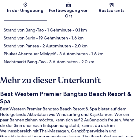
Karte
In der Umgebung
Fortbewegung vor
Restaurants
Ort
Strand von Bang-Tao
- 1 Gehminute
- 0.1 km
Strand von Surin
- 19 Gehminuten
- 1.6 km
Strand von Pansea
- 2 Autominuten
- 2.0 km
Phuket Abenteuer Minigolf
- 3 Autominuten
- 1.6 km
Nachtmarkt Bang-Tao
- 3 Autominuten
- 2.0 km
Mehr zu dieser Unterkunft
Best Western Premier Bangtao Beach Resort &
Spa
Best Western Premier Bangtao Beach Resort & Spa bietet auf dem
Hotelgelände Aktivitäten wie Windsurfing und Kajakfahren. Wer ein
paar Bahnen ziehen möchte, kann sich auf 2 Außenpools freuen. Wenn
dir der Sinn eher nach Entspannung steht, kannst du dich im
Wellnessbereich mit Thai-Massagen, Ganzkörperwickeln und
Gesichtsbehandlungen verwöhnen lassen. The Beach Restaurant, eins