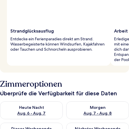
Strandglücksausflug
Arbeit
Entdecke ein Ferienparadies direkt am Strand.
Erledig
Wasserbegeisterte können Windsurfen, Kajakfahren
mit eine
oder Tauchen und Schnorcheln ausprobieren.
dich da
Entspan
der Pool
Zimmeroptionen
Überprüfe die Verfügbarkeit für diese Daten
Überprüfe die Verfügbarkeit für heute Nacht, Aug. 6 - Aug. 7.
Überprüfe die Verfügbarkeit f
Heute Nacht
Morgen
Aug. 6 - Aug. 7
Aug. 7 - Aug. 8
Überprüfe die Verfügbarkeit für dieses Wochenende, Aug. 7 - 
Überprüfe die Verfügbarkeit f
Dieses Wochenende
Nächstes Wochenende