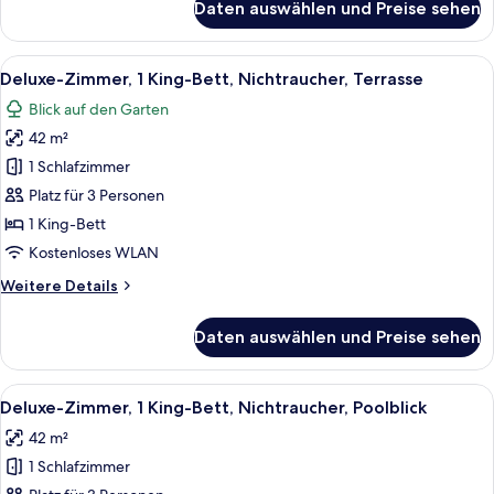
Daten auswählen und Preise sehen
Deluxe-
Zimmer,
2 Einzelbetten,
Alle
Ein Hotelzimmer mit Bett, Schreibtisc
8
Balkon,
Deluxe-Zimmer, 1 King-Bett, Nichtraucher, Terrasse
Fotos
Meerseite
Blick auf den Garten
für
42 m²
Deluxe-
Zimmer,
1 Schlafzimmer
1 King-
Platz für 3 Personen
Bett,
1 King-Bett
Nichtraucher,
Kostenloses WLAN
Terrasse
Weitere
Weitere Details
anzeigen
Details
für
Daten auswählen und Preise sehen
Deluxe-
Zimmer,
1 King-
Alle
Ein Hotelzimmer mit einem großen Bett,
7
Bett,
Deluxe-Zimmer, 1 King-Bett, Nichtraucher, Poolblick
Fotos
Nichtraucher,
42 m²
Terrasse
für
1 Schlafzimmer
Deluxe-