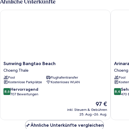
Ähnliche Unterkünfte
Nichtraucher,
Gartenblick
Sunwing Bangtao Beach
Arinara 
Sunwing
Arinara
Sunwing Bangtao Beach
Arinar
Bangtao
Beach
Choeng Thale
Choeng 
Beach
Resort
Pool
Flughafentransfer
Pool
Choeng
Phuket
Kostenlose Parkplätze
Kostenloses WLAN
Kosten
Thale
Choeng
Thale
8.6
8.4
Hervorragend
Seh
8,6
8,4
von
von
707 Bewertungen
470 
10,
10,
Der
97 €
Hervorragend,
Sehr
Preis
707
gut,
inkl. Steuern & Gebühren
beträgt
25. Aug.–26. Aug.
Bewertungen
470
97 €
Bewert
Ähnliche Unterkünfte vergleichen