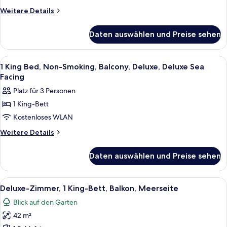
Single
Weitere
Weitere Details
Beds,
Details
für
Ground
Daten auswählen und Preise sehen
Deluxe
Terrace
2
anzeigen
Single
Alle
Zimmersafe, Schreibtisch, Verdunkel
8
Beds,
1 King Bed, Non-Smoking, Balcony, Deluxe, Deluxe Sea
Fotos
Ground
Facing
Terrace
für
Platz für 3 Personen
1
1 King-Bett
King
Kostenloses WLAN
Bed,
Non-
Weitere
Weitere Details
Details
Smoking,
für
Balcony,
Daten auswählen und Preise sehen
1
Deluxe,
King
Deluxe
Bed,
Alle
Ein Hotelzimmer mit einem großen Bet
7
Non-
Sea
Deluxe-Zimmer, 1 King-Bett, Balkon, Meerseite
Fotos
Smoking,
Facing
Blick auf den Garten
Balcony,
für
anzeigen
Deluxe,
42 m²
Deluxe-
Deluxe