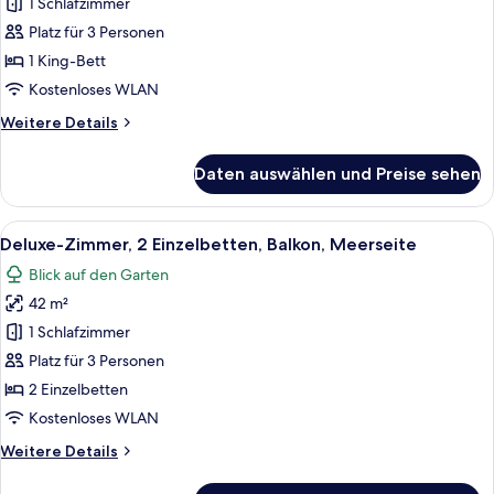
Zimmer,
1 Schlafzimmer
Sea
1 King-
Facing
Platz für 3 Personen
Bett,
1 King-Bett
Balkon,
Kostenloses WLAN
Meerseite
Weitere
Weitere Details
anzeigen
Details
für
Daten auswählen und Preise sehen
Deluxe-
Zimmer,
1 King-
Alle
Ein Hotelzimmer mit zwei Betten, eine
7
Bett,
Deluxe-Zimmer, 2 Einzelbetten, Balkon, Meerseite
Fotos
Balkon,
Blick auf den Garten
Meerseite
für
42 m²
Deluxe-
Zimmer,
1 Schlafzimmer
2 Einzelbetten,
Platz für 3 Personen
Balkon,
2 Einzelbetten
Meerseite
Kostenloses WLAN
anzeigen
Weitere
Weitere Details
Details
für