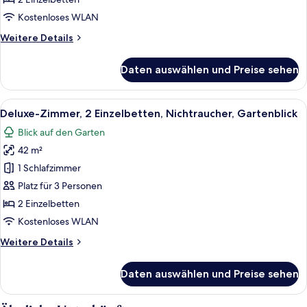
Nichtraucher,
Kostenloses WLAN
Poolblick
Weitere
Weitere Details
anzeigen
Details
für
Daten auswählen und Preise sehen
Deluxe-
Zimmer,
2 Einzelbetten,
Alle
Ein modernes Badezimmer mit großem
10
Nichtraucher,
Deluxe-Zimmer, 2 Einzelbetten, Nichtraucher, Gartenblick
Fotos
Poolblick
Blick auf den Garten
für
42 m²
Deluxe-
Zimmer,
1 Schlafzimmer
2 Einzelbetten,
Platz für 3 Personen
Nichtraucher,
2 Einzelbetten
Gartenblick
Kostenloses WLAN
anzeigen
Weitere
Weitere Details
Details
für
Daten auswählen und Preise sehen
Deluxe-
Zimmer,
2 Einzelbetten,