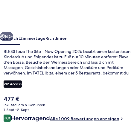
The
Site
-
New
rück
Weiter
Opening
162+
Übersicht
Zimmer
Lage
Richtlinien
2026
BLESS Ibiza The Site - New Opening 2026 besitzt einen kostenlosen
Kinderclub und Folgendes ist zu Fuß nur 10 Minuten entfernt: Playa
d'en Bossa. Besuche den Wellnessbereich und lass dich mit
Massagen, Gesichtsbehandlungen oder Maniküre und Pediküre
verwöhnen. Im TATEL Ibiza, einem der 5 Restaurants, bekommst du
Abendessen. Als weitere Highlights bietet dieses Hotel im
luxuriösen Stil 3 Außenpools, eine Strandbar und ein Fitnesscenter.
VIP Access
Andere Reisende mögen das hilfsbereite Personal und den
allgemeinen Zustand der Unterkunft.
Der
477 €
3 Außenpools, geöffnet von 10:00 Uhr
aktuelle
inkl. Steuern & Gebühren
Preis
1. Sept.–2. Sept.
beträgt
Bewertungen
Hervorragend
8,8
Alle 1.009 Bewertungen anzeigen
477 €.
8,8 von 10.