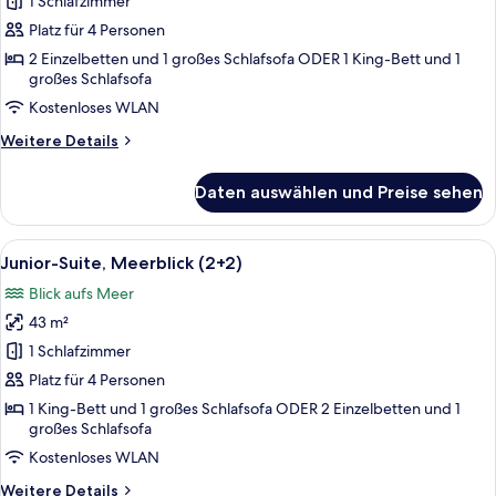
1 Schlafzimmer
Junior-
Suite
Platz für 4 Personen
(Terra
2 Einzelbetten und 1 großes Schlafsofa ODER 1 King-Bett und 1
großes Schlafsofa
|
2+2)
Kostenloses WLAN
anzeigen
Weitere
Weitere Details
Details
für
Daten auswählen und Preise sehen
Junior-
Suite
(Terra
Alle
Hochwertige Bettwaren, Minibar, Zi
11
|
Junior-Suite, Meerblick (2+2)
Fotos
2+2)
Blick aufs Meer
für
43 m²
Junior-
Suite,
1 Schlafzimmer
Meerblick
Platz für 4 Personen
(2+2)
1 King-Bett und 1 großes Schlafsofa ODER 2 Einzelbetten und 1
anzeigen
großes Schlafsofa
Kostenloses WLAN
Weitere
Weitere Details