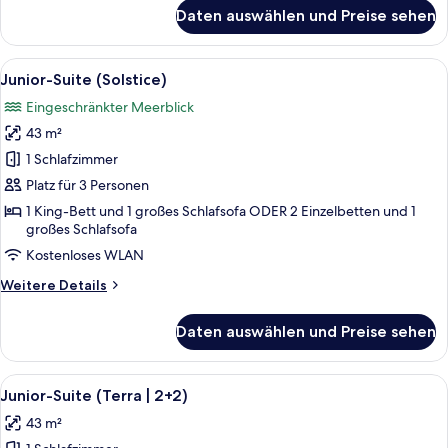
für
Daten auswählen und Preise sehen
Junior-
Suite
(Solstice
Alle
Ein modernes Hotelzimmer mit Bett, So
5
|
Junior-Suite (Solstice)
Fotos
Single
Eingeschränkter Meerblick
Use)
für
43 m²
Junior-
Suite
1 Schlafzimmer
(Solstice)
Platz für 3 Personen
anzeigen
1 King-Bett und 1 großes Schlafsofa ODER 2 Einzelbetten und 1
großes Schlafsofa
Kostenloses WLAN
Weitere
Weitere Details
Details
für
Daten auswählen und Preise sehen
Junior-
Suite
(Solstice)
Alle
Hochwertige Bettwaren, Minibar, Zi
5
Junior-Suite (Terra | 2+2)
Fotos
43 m²
für