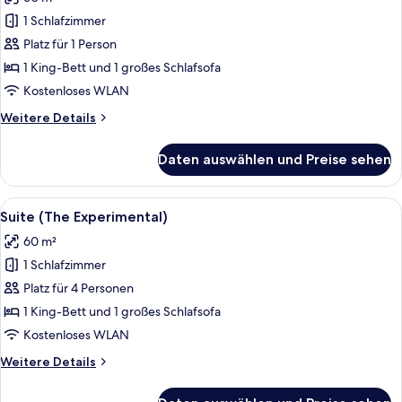
für
1 Schlafzimmer
Suite
(The
Platz für 1 Person
Experimental
1 King-Bett und 1 großes Schlafsofa
|
Kostenloses WLAN
Single
Weitere
Weitere Details
Use)
Details
anzeigen
für
Daten auswählen und Preise sehen
Suite
(The
Experimental
Alle
Hochwertige Bettwaren, Minibar, Zi
6
|
Suite (The Experimental)
Fotos
Single
60 m²
Use)
für
1 Schlafzimmer
Suite
(The
Platz für 4 Personen
Experimental)
1 King-Bett und 1 großes Schlafsofa
anzeigen
Kostenloses WLAN
Weitere
Weitere Details
Details
für