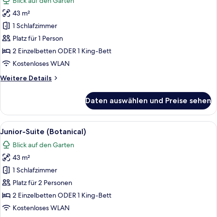
Blick auf den Garten
für
43 m²
Junior-
Suite
1 Schlafzimmer
(Botanical
Platz für 1 Person
|
2 Einzelbetten ODER 1 King-Bett
Single
Kostenloses WLAN
Use)
Weitere
Weitere Details
anzeigen
Details
für
Daten auswählen und Preise sehen
Junior-
Suite
(Botanical
Alle
Ein Hotelzimmer mit Bett, Deckenventil
5
|
Junior-Suite (Botanical)
Fotos
Single
Blick auf den Garten
Use)
für
43 m²
Junior-
Suite
1 Schlafzimmer
(Botanical)
Platz für 2 Personen
anzeigen
2 Einzelbetten ODER 1 King-Bett
Kostenloses WLAN