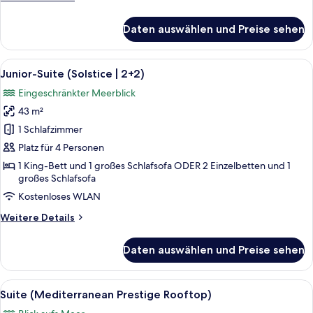
Details
für
Daten auswählen und Preise sehen
Junior-
Suite,
Meerblick
Alle
Ein modernes Hotelzimmer mit Bett, So
5
(2+2)
Junior-Suite (Solstice | 2+2)
Fotos
Eingeschränkter Meerblick
für
43 m²
Junior-
Suite
1 Schlafzimmer
(Solstice
Platz für 4 Personen
|
1 King-Bett und 1 großes Schlafsofa ODER 2 Einzelbetten und 1
2+2)
großes Schlafsofa
anzeigen
Kostenloses WLAN
Weitere
Weitere Details
Details
für
Daten auswählen und Preise sehen
Junior-
Suite
(Solstice
Alle
Ein modernes Wohnzimmer mit einer Cou
5
|
Suite (Mediterranean Prestige Rooftop)
Fotos
2+2)