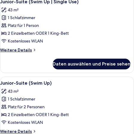
6
Junior-Suite (Swim Up | Single Use)
Fotos
43 m²
für
1 Schlafzimmer
Junior-
Suite
Platz für 1 Person
(Swim
2 Einzelbetten ODER 1 King-Bett
Up
Kostenloses WLAN
|
Weitere
Weitere Details
Single
Details
Use)
für
Daten auswählen und Preise sehen
Junior-
anzeigen
Suite
(Swim
Alle
Hochwertige Bettwaren, Minibar, Zi
6
Up
Junior-Suite (Swim Up)
Fotos
|
43 m²
Single
für
Use)
1 Schlafzimmer
Junior-
Suite
Platz für 2 Personen
(Swim
2 Einzelbetten ODER 1 King-Bett
Up)
Kostenloses WLAN
anzeigen
Weitere
Weitere Details