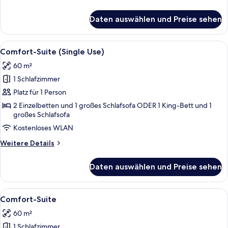
Details
für
Daten auswählen und Preise sehen
Junior-
Suite
(Swim
Alle
Ausblick vom Zimmer
5
Up)
Comfort-Suite (Single Use)
Fotos
60 m²
für
1 Schlafzimmer
Comfort-
Suite
Platz für 1 Person
(Single
2 Einzelbetten und 1 großes Schlafsofa ODER 1 King-Bett und 1
großes Schlafsofa
Use)
anzeigen
Kostenloses WLAN
Weitere
Weitere Details
Details
für
Daten auswählen und Preise sehen
Comfort-
Suite
(Single
Alle
Ausblick vom Zimmer
5
Use)
Comfort-Suite
Fotos
60 m²
für
1 Schlafzimmer