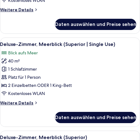
Kostenloses WLAN
anzeigen
Weitere
Weitere Details
Details
für
Daten auswählen und Preise sehen
Deluxe-
Zimmer
(Swim
Alle
Hochwertige Bettwaren, Minibar, Zi
5
Up)
Deluxe-Zimmer, Meerblick (Superior | Single Use)
Fotos
Blick aufs Meer
für
40 m²
Deluxe-
Zimmer,
1 Schlafzimmer
Meerblick
Platz für 1 Person
(Superior
2 Einzelbetten ODER 1 King-Bett
|
Kostenloses WLAN
Single
Weitere
Weitere Details
Use)
Details
anzeigen
für
Daten auswählen und Preise sehen
Deluxe-
Zimmer,
Meerblick
Alle
Hochwertige Bettwaren, Minibar, Zi
5
(Superior
Deluxe-Zimmer, Meerblick (Superior)