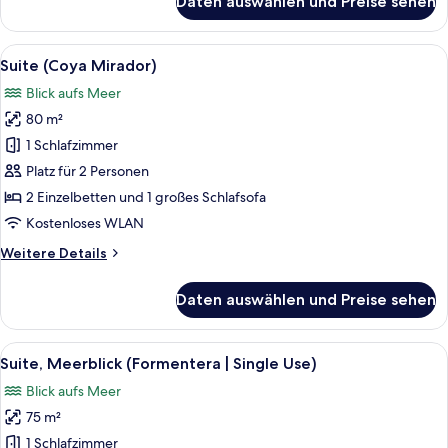
Daten auswählen und Preise sehen
Suite
(Mediterranean
Prestige
Alle
Ein Hotelzimmer mit Bett, Nachttisch,
6
Rooftop)
Suite (Coya Mirador)
Fotos
Blick aufs Meer
für
80 m²
Suite
(Coya
1 Schlafzimmer
Mirador)
Platz für 2 Personen
anzeigen
2 Einzelbetten und 1 großes Schlafsofa
Kostenloses WLAN
Weitere
Weitere Details
Details
für
Daten auswählen und Preise sehen
Suite
(Coya
Mirador)
Alle
Hochwertige Bettwaren, Minibar, Zi
7
Suite, Meerblick (Formentera | Single Use)
Fotos
Blick aufs Meer
für
75 m²
Suite,
Meerblick
1 Schlafzimmer