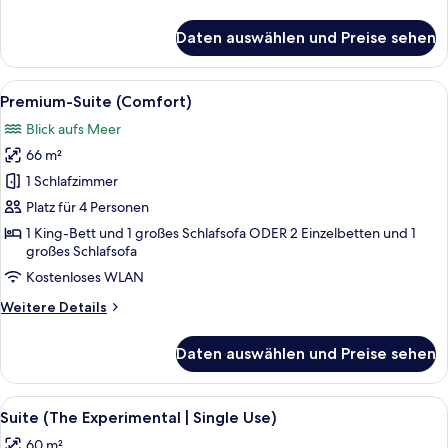
Details
für
Daten auswählen und Preise sehen
Premium-
Suite
(Comfort
Alle
Ein Hotelzimmer mit einem großen Bet
8
|
Premium-Suite (Comfort)
Fotos
Single
Blick aufs Meer
Use)
für
66 m²
Premium-
Suite
1 Schlafzimmer
(Comfort)
Platz für 4 Personen
anzeigen
1 King-Bett und 1 großes Schlafsofa ODER 2 Einzelbetten und 1
großes Schlafsofa
Kostenloses WLAN
Weitere
Weitere Details
Details
für
Daten auswählen und Preise sehen
Premium-
Suite
(Comfort)
Alle
Hochwertige Bettwaren, Minibar, Zi
6
Suite (The Experimental | Single Use)
Fotos
60 m²