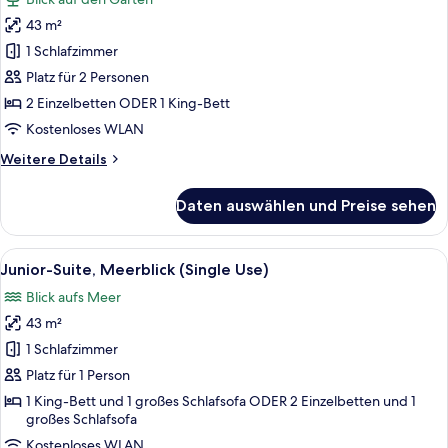
Use)
für
43 m²
Suite
(Coya
1 Schlafzimmer
Selva)
Platz für 2 Personen
anzeigen
2 Einzelbetten ODER 1 King-Bett
Kostenloses WLAN
Weitere
Weitere Details
Details
für
Daten auswählen und Preise sehen
Suite
(Coya
Selva)
Alle
Hochwertige Bettwaren, Minibar, Zi
10
Junior-Suite, Meerblick (Single Use)
Fotos
Blick aufs Meer
für
43 m²
Junior-
Suite,
1 Schlafzimmer
Meerblick
Platz für 1 Person
(Single
1 King-Bett und 1 großes Schlafsofa ODER 2 Einzelbetten und 1
Use)
großes Schlafsofa
anzeigen
Kostenloses WLAN