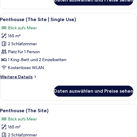
Suite,
Meerblick
(Formentera)
Alle
Hochwertige Bettwaren, Minibar, Zi
7
Penthouse (The Site | Single Use)
Fotos
Blick aufs Meer
für
165 m²
Penthouse
(The
2 Schlafzimmer
Site
Platz für 1 Person
|
1 King-Bett und 2 Einzelbetten
Single
Kostenloses WLAN
Use)
Weitere
Weitere Details
anzeigen
Details
für
Daten auswählen und Preise sehen
Penthouse
(The
Site
Alle
Hochwertige Bettwaren, Minibar, Zi
7
|
Penthouse (The Site)
Fotos
Single
Blick aufs Meer
Use)
für
165 m²
Penthouse
(The
2 Schlafzimmer