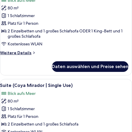
Blick aufs Meer
für
80 m²
Suite
(Mediterranean
1 Schlafzimmer
Prestige
Platz für 1 Person
Rooftop)
2 Einzelbetten und 1 großes Schlafsofa ODER 1 King-Bett und 1
anzeigen
großes Schlafsofa
Kostenloses WLAN
Weitere
Weitere Details
Details
für
Daten auswählen und Preise sehen
Suite
(Mediterranean
Prestige
Alle
Ein Hotelzimmer mit Bett, Nachttisch,
6
Rooftop)
Suite (Coya Mirador | Single Use)
Fotos
Blick aufs Meer
für
80 m²
Suite
(Coya
1 Schlafzimmer
Mirador
Platz für 1 Person
|
2 Einzelbetten und 1 großes Schlafsofa
Single
Kostenloses WLAN