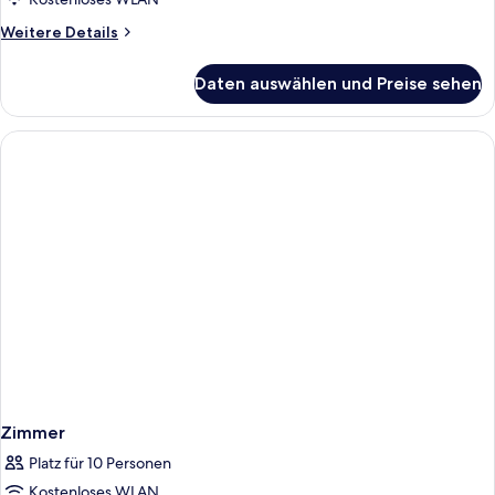
Use)
Weitere
Weitere Details
anzeigen
Details
für
Daten auswählen und Preise sehen
Suite
(Coya
Mirador
|
Single
Use)
Zimmer
Platz für 10 Personen
Kostenloses WLAN