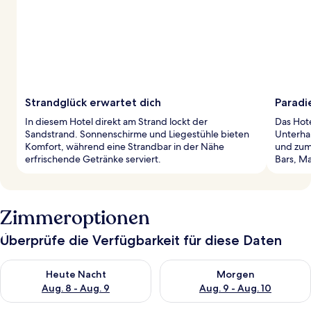
Strandglück erwartet dich
Paradi
In diesem Hotel direkt am Strand lockt der
Das Hote
Sandstrand. Sonnenschirme und Liegestühle bieten
Unterha
Komfort, während eine Strandbar in der Nähe
und zum
erfrischende Getränke serviert.
Bars, M
Zimmeroptionen
Überprüfe die Verfügbarkeit für diese Daten
Überprüfe die Verfügbarkeit für heute Nacht, Aug. 8 - Aug. 9.
Überprüfe die Verfügbarkeit f
Heute Nacht
Morgen
Aug. 8 - Aug. 9
Aug. 9 - Aug. 10