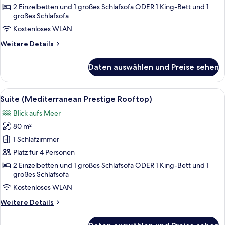
Rooftop)
2 Einzelbetten und 1 großes Schlafsofa ODER 1 King-Bett und 1
großes Schlafsofa
anzeigen
Kostenloses WLAN
Weitere
Weitere Details
Details
für
Daten auswählen und Preise sehen
Suite
(Prestige
Rooftop)
Alle
Ein modernes Wohnzimmer mit einer Cou
5
Suite (Mediterranean Prestige Rooftop)
Fotos
Blick aufs Meer
für
80 m²
Suite
(Mediterranean
1 Schlafzimmer
Prestige
Platz für 4 Personen
Rooftop)
2 Einzelbetten und 1 großes Schlafsofa ODER 1 King-Bett und 1
anzeigen
großes Schlafsofa
Kostenloses WLAN
Weitere
Weitere Details
Details
für