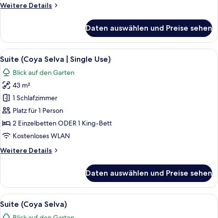
Weitere
Weitere Details
Details
für
Daten auswählen und Preise sehen
Junior-
Suite
(Botanical)
Alle
Ein Hotelzimmer mit einem großen Bett,
5
Suite (Coya Selva | Single Use)
Fotos
Blick auf den Garten
für
43 m²
Suite
(Coya
1 Schlafzimmer
Selva
Platz für 1 Person
|
2 Einzelbetten ODER 1 King-Bett
Single
Kostenloses WLAN
Use)
Weitere
Weitere Details
anzeigen
Details
für
Daten auswählen und Preise sehen
Suite
(Coya
Selva
Alle
Ein Hotelzimmer mit einem großen Bett,
5
|
Suite (Coya Selva)
Fotos
Single
Blick auf den Garten