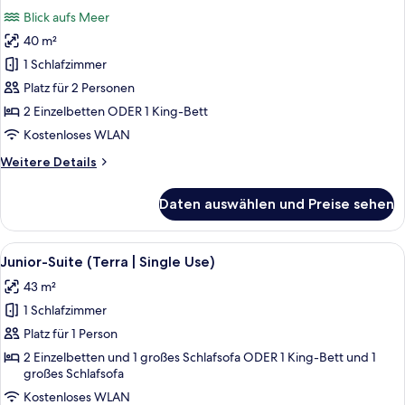
Fotos
|
Blick aufs Meer
Single
für
Use)
40 m²
Deluxe-
Zimmer,
1 Schlafzimmer
Meerblick
Platz für 2 Personen
(Superior)
2 Einzelbetten ODER 1 King-Bett
anzeigen
Kostenloses WLAN
Weitere
Weitere Details
Details
für
Daten auswählen und Preise sehen
Deluxe-
Zimmer,
Meerblick
Alle
Hochwertige Bettwaren, Minibar, Zi
5
(Superior)
Junior-Suite (Terra | Single Use)
Fotos
43 m²
für
1 Schlafzimmer
Junior-
Suite
Platz für 1 Person
(Terra
2 Einzelbetten und 1 großes Schlafsofa ODER 1 King-Bett und 1
großes Schlafsofa
|
Single
Kostenloses WLAN