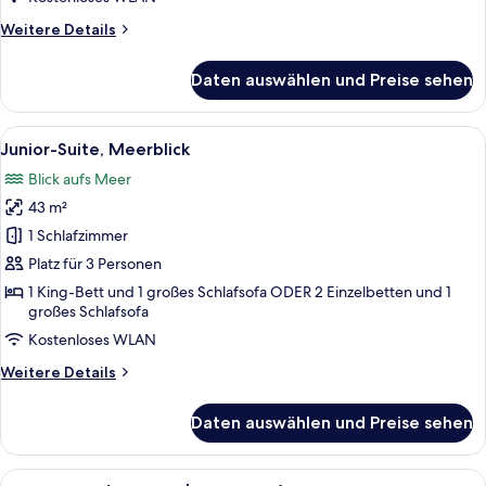
Weitere
Weitere Details
Details
für
Daten auswählen und Preise sehen
Junior-
Suite,
Meerblick
Alle
Hochwertige Bettwaren, Minibar, Zi
10
(Single
Junior-Suite, Meerblick
Fotos
Use)
Blick aufs Meer
für
43 m²
Junior-
Suite,
1 Schlafzimmer
Meerblick
Platz für 3 Personen
anzeigen
1 King-Bett und 1 großes Schlafsofa ODER 2 Einzelbetten und 1
großes Schlafsofa
Kostenloses WLAN
Weitere
Weitere Details
Details
für
Daten auswählen und Preise sehen
Junior-
Suite,
Meerblick
Alle
Hochwertige Bettwaren, Minibar, Zi