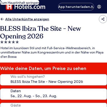
Zum Hauptinhalt springen
App herunterladen
Alle Unterkünfte anzeigen
BLESS Ibiza The Site - New
Opening 2026
5.0-
Sterne-
Hotel im luxuriösen Stil und mit Full-Service-Wellnessbereich, in
Unterkunft
unmittelbarer Nähe zum Kongresszentrum und in der Nähe von Playa
d'en Bossa
Wähle deine Daten, um Preise zu sehen
Wo soll’s hingehen?
Daten
Gäste