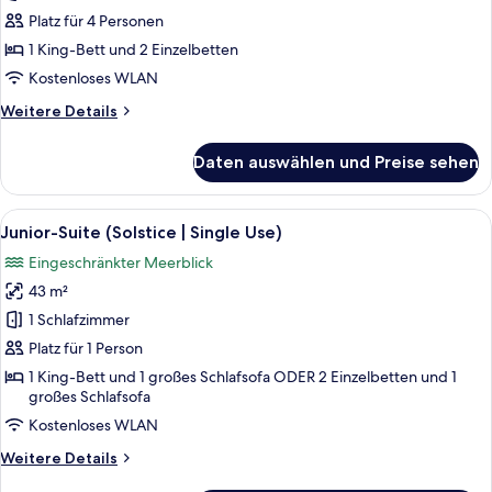
Site)
Platz für 4 Personen
anzeigen
1 King-Bett und 2 Einzelbetten
Kostenloses WLAN
Weitere
Weitere Details
Details
für
Daten auswählen und Preise sehen
Penthouse
(The
Site)
Alle
Ein modernes Hotelzimmer mit Bett, So
5
Junior-Suite (Solstice | Single Use)
Fotos
Eingeschränkter Meerblick
für
43 m²
Junior-
Suite
1 Schlafzimmer
(Solstice
Platz für 1 Person
|
1 King-Bett und 1 großes Schlafsofa ODER 2 Einzelbetten und 1
Single
großes Schlafsofa
Use)
Kostenloses WLAN
anzeigen
Weitere
Weitere Details
Details