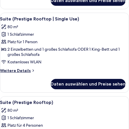
Daten auswählen und Preise sehen
Suite
(The
Experimental)
Alle
Ein modernes Hotelzimmer mit einem g
7
Suite (Prestige Rooftop | Single Use)
Fotos
80 m²
für
1 Schlafzimmer
Suite
(Prestige
Platz für 1 Person
Rooftop
2 Einzelbetten und 1 großes Schlafsofa ODER 1 King-Bett und 1
großes Schlafsofa
|
Single
Kostenloses WLAN
Use)
Weitere
Weitere Details
anzeigen
Details
für
Daten auswählen und Preise sehen
Suite
(Prestige
Rooftop
Alle
Ein modernes Hotelzimmer mit einem g
7
|
Suite (Prestige Rooftop)
Fotos
Single
80 m²
Use)
für
1 Schlafzimmer
Suite
(Prestige
Platz für 4 Personen