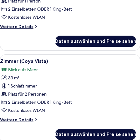
Vista
Platz für 1 Person
|
2 Einzelbetten ODER 1 King-Bett
Single
Kostenloses WLAN
Use)
Weitere
Weitere Details
anzeigen
Details
für
Daten auswählen und Preise sehen
Zimmer
(Coya
Vista
Alle
Ein Hotelzimmer mit Bett, Fernseher, 
5
|
Zimmer (Coya Vista)
Fotos
Single
Blick aufs Meer
Use)
für
33 m²
Zimmer
(Coya
1 Schlafzimmer
Vista)
Platz für 2 Personen
anzeigen
2 Einzelbetten ODER 1 King-Bett
Kostenloses WLAN
Weitere
Weitere Details
Details
für
Daten auswählen und Preise sehen
Zimmer