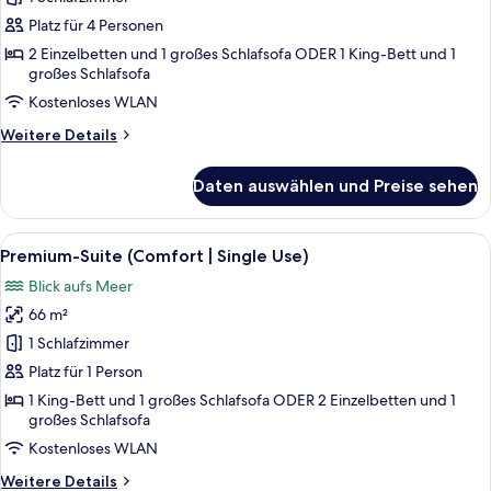
Comfort-
Suite
Platz für 4 Personen
anzeigen
2 Einzelbetten und 1 großes Schlafsofa ODER 1 King-Bett und 1
großes Schlafsofa
Kostenloses WLAN
Weitere
Weitere Details
Details
für
Daten auswählen und Preise sehen
Comfort-
Suite
Alle
Ein modernes Hotelzimmer mit Bett, Na
8
Premium-Suite (Comfort | Single Use)
Fotos
Blick aufs Meer
für
66 m²
Premium-
Suite
1 Schlafzimmer
(Comfort
Platz für 1 Person
|
1 King-Bett und 1 großes Schlafsofa ODER 2 Einzelbetten und 1
Single
großes Schlafsofa
Use)
Kostenloses WLAN
anzeigen
Weitere
Weitere Details