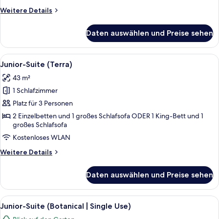
Use)
Weitere
Weitere Details
anzeigen
Details
für
Daten auswählen und Preise sehen
Junior-
Suite
(Terra
Alle
Hochwertige Bettwaren, Minibar, Zi
5
|
Junior-Suite (Terra)
Fotos
Single
43 m²
Use)
für
1 Schlafzimmer
Junior-
Suite
Platz für 3 Personen
(Terra)
2 Einzelbetten und 1 großes Schlafsofa ODER 1 King-Bett und 1
großes Schlafsofa
anzeigen
Kostenloses WLAN
Weitere
Weitere Details
Details
für
Daten auswählen und Preise sehen
Junior-
Suite
(Terra)
Alle
Ein Hotelzimmer mit Bett, Deckenventil
5
Junior-Suite (Botanical | Single Use)
Fotos