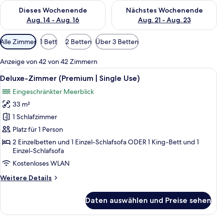
Überprüfe die Verfügbarkeit für dieses Wochenende, Aug. 14 -
Überprüfe die Verfügbarkeit f
Dieses Wochenende
Nächstes Wochenende
Aug. 14 - Aug. 16
Aug. 21 - Aug. 23
Verfügbare
Alle Zimmer
1 Bett
2 Betten
Über 3 Betten
Filter
für
Anzeige von 42 von 42 Zimmern
Zimmer
Alle
Hochwertige Bettwaren, Minibar, Zi
5
Deluxe-Zimmer (Premium | Single Use)
Fotos
Eingeschränkter Meerblick
für
33 m²
Deluxe-
Zimmer
1 Schlafzimmer
(Premium
Platz für 1 Person
|
2 Einzelbetten und 1 Einzel-Schlafsofa ODER 1 King-Bett und 1
Single
Einzel-Schlafsofa
Use)
Kostenloses WLAN
anzeigen
Weitere
Weitere Details
Details
für
Daten auswählen und Preise sehen
Deluxe-
Zimmer