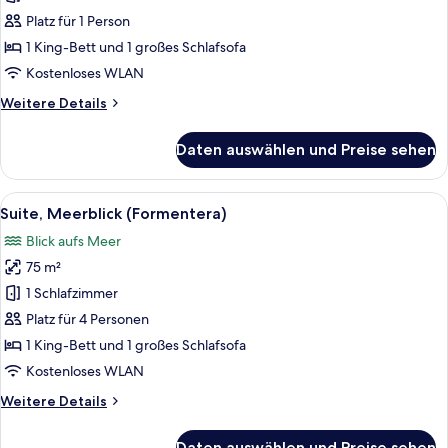
(Formentera
Platz für 1 Person
|
1 King-Bett und 1 großes Schlafsofa
Single
Kostenloses WLAN
Use)
Weitere
Weitere Details
anzeigen
Details
für
Daten auswählen und Preise sehen
Suite,
Meerblick
(Formentera
Alle
Hochwertige Bettwaren, Minibar, Zi
7
|
Suite, Meerblick (Formentera)
Fotos
Single
Blick aufs Meer
Use)
für
75 m²
Suite,
Meerblick
1 Schlafzimmer
(Formentera)
Platz für 4 Personen
anzeigen
1 King-Bett und 1 großes Schlafsofa
Kostenloses WLAN
Weitere
Weitere Details
Details
für
Daten auswählen und Preise sehen