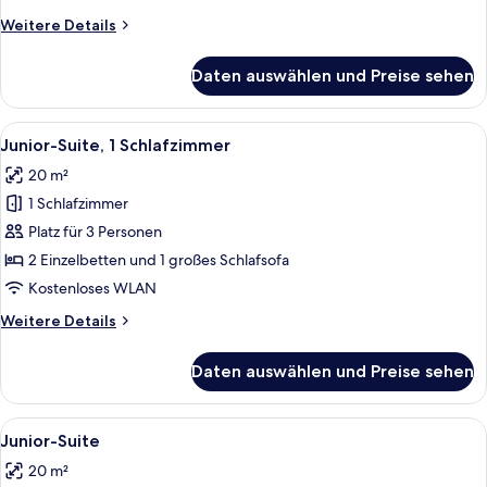
anzeigen
Weitere
Weitere Details
Details
für
Daten auswählen und Preise sehen
Junior-
Suite,
1
Alle
Ein Hotelzimmer mit einem Bett, einem
7
Schlafzimmer
Junior-Suite, 1 Schlafzimmer
Fotos
20 m²
für
1 Schlafzimmer
Junior-
Suite,
Platz für 3 Personen
1
2 Einzelbetten und 1 großes Schlafsofa
Schlafzimmer
Kostenloses WLAN
anzeigen
Weitere
Weitere Details
Details
für
Daten auswählen und Preise sehen
Junior-
Suite,
1
Alle
Ein Hotelzimmer mit einem Bett, einem
10
Schlafzimmer
Junior-Suite
Fotos
20 m²
für