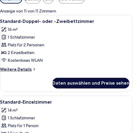
Filter
für
Anzeige von 11 von 11 Zimmern
Zimmer
Alle
Ein modernes Hotelzimmer mit einem 
2
Standard-Doppel- oder -Zweibettzimmer
Fotos
16 m²
für
1 Schlafzimmer
Standard-
Doppel-
Platz für 2 Personen
oder
2 Einzelbetten
-
Kostenloses WLAN
Zweibettzimmer
Weitere
Weitere Details
anzeigen
Details
für
Daten auswählen und Preise sehen
Standard-
Doppel-
oder
Alle
Ein modernes Badezimmer mit einer g
1
-
Standard-Einzelzimmer
Fotos
Zweibettzimmer
14 m²
für
1 Schlafzimmer
Standard-
Einzelzimmer
Platz für 1 Person
anzeigen