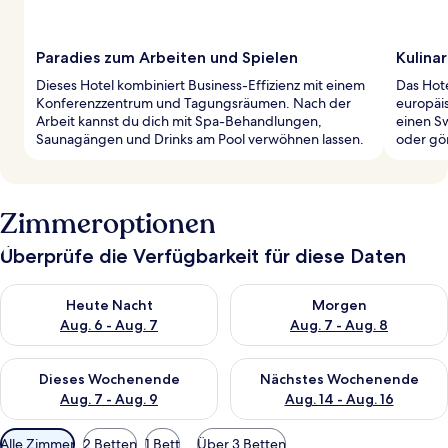
Paradies zum Arbeiten und Spielen
Kulina
Dieses Hotel kombiniert Business-Effizienz mit einem
Das Hote
Konferenzzentrum und Tagungsräumen. Nach der
europäis
Arbeit kannst du dich mit Spa-Behandlungen,
einen S
Saunagängen und Drinks am Pool verwöhnen lassen.
oder gön
Zimmeroptionen
Überprüfe die Verfügbarkeit für diese Daten
Überprüfe die Verfügbarkeit für heute Nacht, Aug. 6 - Aug. 7.
Überprüfe die Verfügbarkeit f
Heute Nacht
Morgen
Aug. 6 - Aug. 7
Aug. 7 - Aug. 8
Überprüfe die Verfügbarkeit für dieses Wochenende, Aug. 7 - 
Überprüfe die Verfügbarkeit f
Dieses Wochenende
Nächstes Wochenende
Aug. 7 - Aug. 9
Aug. 14 - Aug. 16
Verfügbare
Alle Zimmer
2 Betten
1 Bett
Über 3 Betten