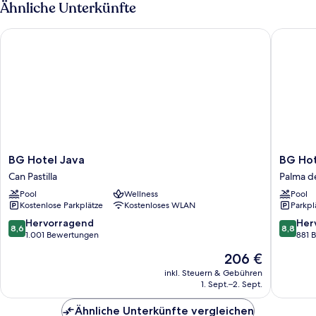
Ähnliche Unterkünfte
BG Hotel Java
BG Hote
BG
BG
BG Hotel Java
BG Hot
Hotel
Hotel
Can Pastilla
Palma d
Java
Pamplo
Pool
Wellness
Pool
Can
Palma
Kostenlose Parkplätze
Kostenloses WLAN
Parkpl
Pastilla
de
Mallorca
8.6
8.8
Hervorragend
Her
8,6
8,8
von
von
1.001 Bewertungen
881 
10,
10,
Der
206 €
Hervorragend,
Hervorr
Preis
1.001
881
inkl. Steuern & Gebühren
beträgt
1. Sept.–2. Sept.
Bewertungen
Bewert
206 €
Ähnliche Unterkünfte vergleichen