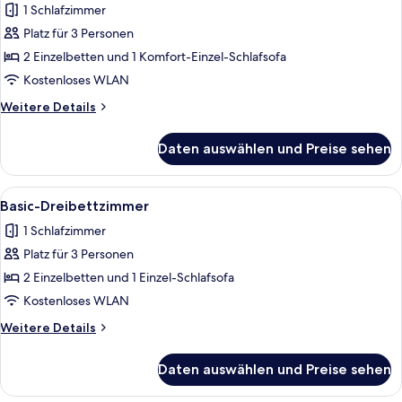
1 Schlafzimmer
Junior-
Suite
Platz für 3 Personen
anzeigen
2 Einzelbetten und 1 Komfort-Einzel-Schlafsofa
Kostenloses WLAN
Weitere
Weitere Details
Details
für
Daten auswählen und Preise sehen
Junior-
Suite
Alle
Ein modernes Hotelzimmer mit einem 
3
Basic-Dreibettzimmer
Fotos
1 Schlafzimmer
für
Platz für 3 Personen
Basic-
Dreibettzimmer
2 Einzelbetten und 1 Einzel-Schlafsofa
anzeigen
Kostenloses WLAN
Weitere
Weitere Details
Details
für
Daten auswählen und Preise sehen
Basic-
Dreibettzimmer