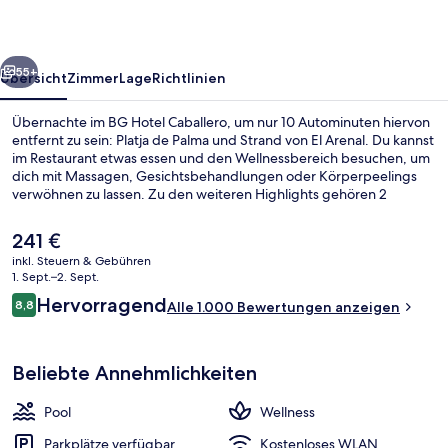
rück
Weiter
55+
Übersicht
Zimmer
Lage
Richtlinien
Übernachte im BG Hotel Caballero, um nur 10 Autominuten hiervon
entfernt zu sein: Platja de Palma und Strand von El Arenal. Du kannst
im Restaurant etwas essen und den Wellnessbereich besuchen, um
dich mit Massagen, Gesichtsbehandlungen oder Körperpeelings
verwöhnen zu lassen. Zu den weiteren Highlights gehören 2
Bars/Lounges, ein Innenpool und ein Außenpool. Andere Reisende
lieben das hilfsbereite Personal.
Der
241 €
aktuelle
inkl. Steuern & Gebühren
Preis
1. Sept.–2. Sept.
Innenpool, Außenpool, Sonnenschirme
beträgt
Bewertungen
Hervorragend
8,8
Alle 1.000 Bewertungen anzeigen
241 €.
8,8 von 10.
Beliebte Annehmlichkeiten
Pool
Wellness
Parkplätze verfügbar
Kostenloses WLAN