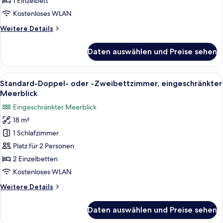
1 Einzelbett
Kostenloses WLAN
Weitere
Weitere Details
Details
für
Daten auswählen und Preise sehen
Standard-
Einzelzimmer
Alle
Ein modernes Hotelzimmer mit einem 
2
Standard-Doppel- oder -Zweibettzimmer, eingeschränkter
Fotos
Meerblick
für
Eingeschränkter Meerblick
Standard-
18 m²
Doppel-
1 Schlafzimmer
oder
-
Platz für 2 Personen
Zweibettzimmer,
2 Einzelbetten
eingeschränkter
Kostenloses WLAN
Meerblick
Weitere
Weitere Details
anzeigen
Details
für
Daten auswählen und Preise sehen
Standard-
Doppel-