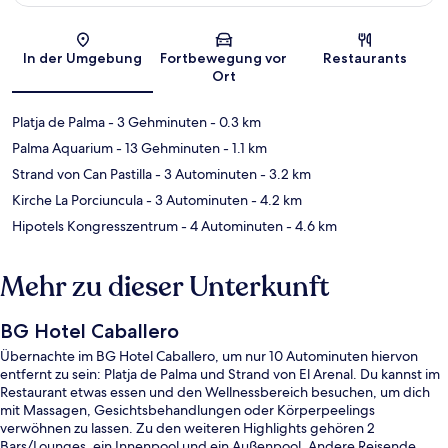
Karte
In der Umgebung
Fortbewegung vor
Restaurants
Ort
Platja de Palma
- 3 Gehminuten
- 0.3 km
Palma Aquarium
- 13 Gehminuten
- 1.1 km
Strand von Can Pastilla
- 3 Autominuten
- 3.2 km
Kirche La Porciuncula
- 3 Autominuten
- 4.2 km
Hipotels Kongresszentrum
- 4 Autominuten
- 4.6 km
Mehr zu dieser Unterkunft
BG Hotel Caballero
Übernachte im BG Hotel Caballero, um nur 10 Autominuten hiervon
entfernt zu sein: Platja de Palma und Strand von El Arenal. Du kannst im
Restaurant etwas essen und den Wellnessbereich besuchen, um dich
mit Massagen, Gesichtsbehandlungen oder Körperpeelings
verwöhnen zu lassen. Zu den weiteren Highlights gehören 2
Bars/Lounges, ein Innenpool und ein Außenpool. Andere Reisende