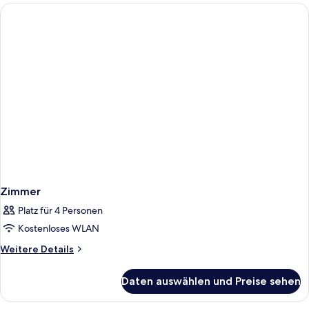
Zimmer
Platz für 4 Personen
Kostenloses WLAN
Weitere
Weitere Details
Details
für
Daten auswählen und Preise sehen
Zimmer