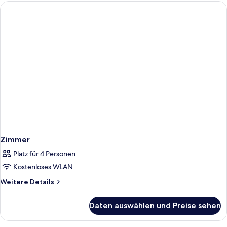
Zimmer
Platz für 4 Personen
Kostenloses WLAN
Weitere
Weitere Details
Details
für
Daten auswählen und Preise sehen
Zimmer