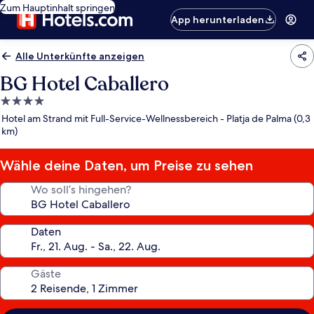
Zum Hauptinhalt springen
App herunterladen
Alle Unterkünfte anzeigen
BG Hotel Caballero
4.0-
Sterne-
Hotel am Strand mit Full-Service-Wellnessbereich - Platja de Palma (0,3
Unterkunft
km)
Wähle deine Daten, um Preise zu sehen
Wo soll’s hingehen?
Daten
Gäste