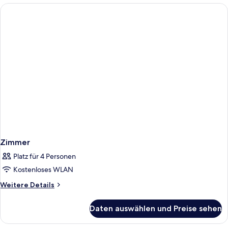
Zimmer
Platz für 4 Personen
Kostenloses WLAN
Weitere
Weitere Details
Details
für
Daten auswählen und Preise sehen
Zimmer