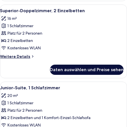
oder
Alle
Superior-Doppelzimmer, 2 Einzelbetten
5
-
Superior-Doppelzimmer, 2 Einzelbetten
Fotos
Zweibettzimmer,
16 m²
eingeschränkter
für
Meerblick
1 Schlafzimmer
Superior-
Doppelzimmer,
Platz für 2 Personen
2 Einzelbetten
2 Einzelbetten
anzeigen
Kostenloses WLAN
Weitere
Weitere Details
Details
für
Daten auswählen und Preise sehen
Superior-
Doppelzimmer,
2 Einzelbetten
Alle
Ein Hotelzimmer mit einem Bett, einem
7
Junior-Suite, 1 Schlafzimmer
Fotos
20 m²
für
1 Schlafzimmer
Junior-
Suite,
Platz für 2 Personen
1
2 Einzelbetten und 1 Komfort-Einzel-Schlafsofa
Schlafzimmer
Kostenloses WLAN