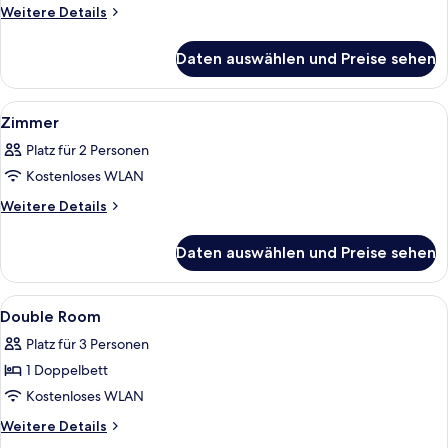
Weitere
Weitere Details
Details
für
Daten auswählen und Preise sehen
Einzelzimmer
Alle
Ein Hotelzimmer mit Bett, Schreibtisc
8
Zimmer
Fotos
Platz für 2 Personen
für
Kostenloses WLAN
Zimmer
anzeigen
Weitere
Weitere Details
Details
für
Daten auswählen und Preise sehen
Zimmer
Alle
Ein Hotelzimmer mit Bett, Schreibtis
7
Double Room
Fotos
Platz für 3 Personen
für
1 Doppelbett
Double
Room
Kostenloses WLAN
anzeigen
Weitere
Weitere Details
Details