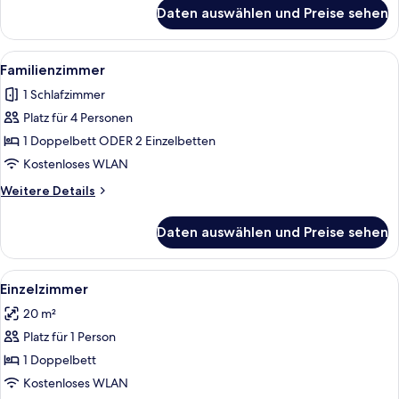
für
Daten auswählen und Preise sehen
Doppelzimmer
Alle
Ein ordentlich bezogenes Bett, dahin
7
Familienzimmer
Fotos
1 Schlafzimmer
für
Platz für 4 Personen
Familienzimmer
anzeigen
1 Doppelbett ODER 2 Einzelbetten
Kostenloses WLAN
Weitere
Weitere Details
Details
für
Daten auswählen und Preise sehen
Familienzimmer
Alle
Ein Schlafzimmer mit einem Bett, grü
7
Einzelzimmer
Fotos
20 m²
für
Platz für 1 Person
Einzelzimmer
anzeigen
1 Doppelbett
Kostenloses WLAN