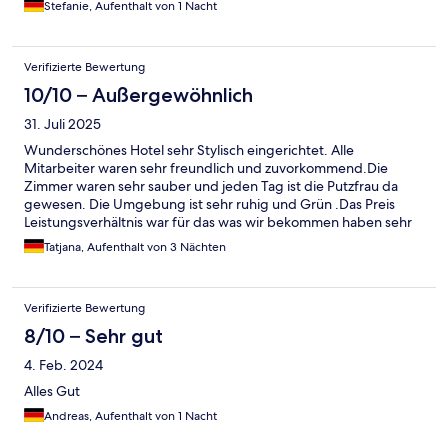
die Ausstattung und auch die Gestaltung sehr gut gefallen hat.
Stefanie, Aufenthalt von 1 Nacht
Verifizierte Bewertung
10/10 – Außergewöhnlich
31. Juli 2025
Wunderschönes Hotel sehr Stylisch eingerichtet. Alle
Mitarbeiter waren sehr freundlich und zuvorkommend.Die
Zimmer waren sehr sauber und jeden Tag ist die Putzfrau da
gewesen. Die Umgebung ist sehr ruhig und Grün .Das Preis
Leistungsverhältnis war für das was wir bekommen haben sehr
günstig! Wir sind wirklich begeistert.
Tatjana, Aufenthalt von 3 Nächten
Verifizierte Bewertung
8/10 – Sehr gut
4. Feb. 2024
Alles Gut
Andreas, Aufenthalt von 1 Nacht