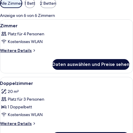
Verfügbare
Alle Zimmer
1 Bett
2 Betten
Filter
für
Anzeige von 6 von 6 Zimmern
Zimmer
Alle
Ein Schlafzimmer mit einem Bett, grü
5
Zimmer
Fotos
Platz für 4 Personen
für
Kostenloses WLAN
Zimmer
anzeigen
Weitere
Weitere Details
Details
für
Daten auswählen und Preise sehen
Zimmer
Alle
Ein modernes Hotelzimmer mit einem 
7
Doppelzimmer
Fotos
20 m²
für
Platz für 3 Personen
Doppelzimmer
anzeigen
1 Doppelbett
Kostenloses WLAN
Weitere
Weitere Details
Details