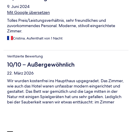
9. Juni 2024
Mit Google übersetzen
Tolles Preis/Leistungsverhältnis, sehr freundliches und
zuvorkommendes Personal. Moderne, stilvoll eingerichtete
Zimmer.
Cristina, Aufenthalt von 1 Nacht
Verifizierte Bewertung
10/10 – Außergewöhnlich
22. März 2026
Wir wurden kostenfrei ins Haupthaus upgegradet. Das Zimmer,
wie auch das Hotel waren unfassbar modern eingerichtet und
gestaltet. Das Bett war gemütlich und die Lage mitten in der
Natur mit einigen Spielgeräten hat uns sehr gefallen. Lediglich
bei der Sauberkeit waren wir etwas enttäuscht: im Zimmer
konnten wir nicht barfuß laufen, da es dreckig/ krümelig war.
Auch die ein oder andere tote Spinne lag in den Ecken und es
gab Spuren von vorherigen Gästen. Die geäußerte Kritik beim
Check out wurde sehr professionell entgegengenommen.
Dennoch würden wir gerne wieder kommen, da uns die Lage,