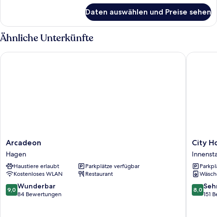
für
Daten auswählen und Preise sehen
Double
Room
Ähnliche Unterkünfte
Arcadeon
City Hot
Arcadeon
City
Arcadeon
City H
Hagen
Hotel
Hagen
Innenst
by
Haustiere erlaubt
Parkplätze verfügbar
Parkpl
Celina
Kostenloses WLAN
Restaurant
Wäsch
Innenst
9.0
8.0
Wunderbar
Seh
9,0
8,0
von
von
84 Bewertungen
151 
10,
10,
Wunderbar,
Sehr