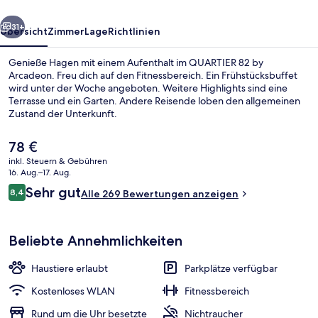
rück
Weiter
31+
Übersicht
Zimmer
Lage
Richtlinien
Genieße Hagen mit einem Aufenthalt im QUARTIER 82 by
Arcadeon. Freu dich auf den Fitnessbereich. Ein Frühstücksbuffet
wird unter der Woche angeboten. Weitere Highlights sind eine
Terrasse und ein Garten. Andere Reisende loben den allgemeinen
Zustand der Unterkunft.
Der
78 €
aktuelle
inkl. Steuern & Gebühren
Preis
16. Aug.–17. Aug.
Innenbereich
beträgt
Bewertungen
Sehr gut
8,4
Alle 269 Bewertungen anzeigen
78 €.
8,4 von 10.
Beliebte Annehmlichkeiten
Haustiere erlaubt
Parkplätze verfügbar
Kostenloses WLAN
Fitnessbereich
Rund um die Uhr besetzte
Nichtraucher