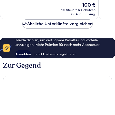
84
gut,
Der
100 €
Bewertungen
151
Preis
inkl. Steuern & Gebühren
Bewert
beträgt
29. Aug.–30. Aug.
100 €
Ähnliche Unterkünfte vergleichen
Melde dich an, um verfügbare Rabatte und Vorteile
anzuzeigen. Mehr Prämien für noch mehr Abenteuer!
Anmelden
Jetzt kostenlos registrieren
Zur Gegend