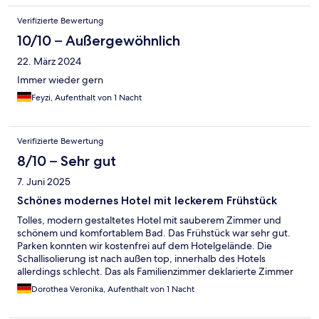
Verifizierte Bewertung
10/10 – Außergewöhnlich
22. März 2024
Immer wieder gern
Feyzi, Aufenthalt von 1 Nacht
Verifizierte Bewertung
8/10 – Sehr gut
7. Juni 2025
Schönes modernes Hotel mit leckerem Frühstück
Tolles, modern gestaltetes Hotel mit sauberem Zimmer und
schönem und komfortablem Bad. Das Frühstück war sehr gut.
Parken konnten wir kostenfrei auf dem Hotelgelände. Die
Schallisolierung ist nach außen top, innerhalb des Hotels
allerdings schlecht. Das als Familienzimmer deklarierte Zimmer
ist bestenfalls ein Doppelzimmer mit sehr schmalem
Dorothea Veronika, Aufenthalt von 1 Nacht
Beistellbett. Für den Preis okay, aber wir hatten es aufgrund der
Beschreibung anders erwartet. Zu dritt für eine Nacht in