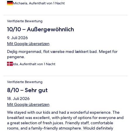
gebuchte Familienzimmer war winzig. Wieso nennt man so
Michaela, Aufenthalt von 1 Nacht
etwas Familienzimmer, wenn man eine Matratze auf den Boden
legt? Nach unserer Beschwerde wurde uns mitgeteilt, wir
hätten ja nur ein 3 Sterne Zimmer gebucht. Auf der Interntseite
Verifizierte Bewertung
wird groß mit 4 Sterne geworben. War unser erster un letzter
Besuch.
10/10 – Außergewöhnlich
9. Juli 2026
Mit Google übersetzen
Dejlig morgenmad, flot værelse med lækkert bad. Meget for
pengene.
Ida, Aufenthalt von 1 Nacht
Verifizierte Bewertung
8/10 – Sehr gut
18. Juli 2026
Mit Google übersetzen
We stayed with our kids and had a wonderful experience. The
breakfast was excellent, with plenty of options for everyone and
a great selection of fresh juices. Friendly staff, comfortable
rooms, and a family-friendly atmosphere. Would definitely