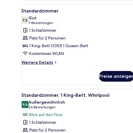
Alle
Ein Bett mit weißer Bettwäsch
4
Standardzimmer
Fotos
Gut
für
7,2
7,2 von 10
(7
7 Bewertungen
Standardzimmer
Bewertungen)
1 Schlafzimmer
anzeigen
Platz für 2 Personen
1 King-Bett ODER 1 Queen-Bett
Kostenloses WLAN
Weitere
Weitere Details
Details
für
Preise anzeige
Standardzimmer
Alle
Ein Hotelzimmer mit einem gro
8
Standardzimmer, 1 King-Bett, Whirlpool
Fotos
Außergewöhnlich
für
9,6
9,6 von 10
(24
24 Bewertungen
Standardzimmer,
Bewertungen)
Blick auf den Fluss
1 King-
1 Schlafzimmer
Bett,
Platz für 2 Personen
Whirlpool