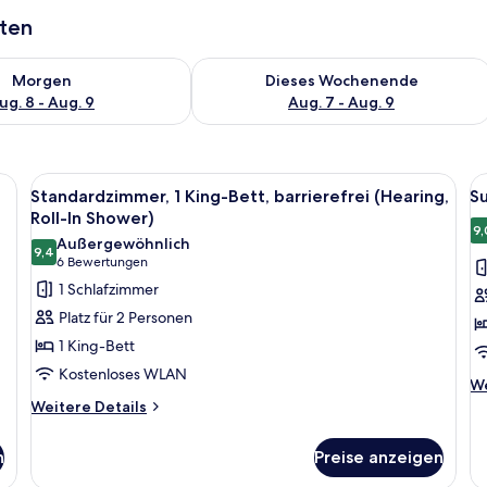
aten
 - Aug. 8.
 Verfügbarkeit für morgen, Aug. 8 - Aug. 9.
Überprüfe die Verfügbarkeit für dies
Morgen
Dieses Wochenende
ug. 8 - Aug. 9
Aug. 7 - Aug. 9
n, einem Schreibtisch, einem Stuhl und einem kleinen Tisch.
Alle
Ein Hotelzimmer mit einem Bett, eine
Al
5
Standardzimmer, 1 King-Bett, barrierefrei (Hearing,
Su
Fotos
F
Roll-In Shower)
für
f
9,
Außergewöhnlich
9,4
Standardzimmer,
Su
9,4 von 10
(6
6 Bewertungen
1 King-
1 
Bewertungen)
1 Schlafzimmer
Bett,
B
Platz für 2 Personen
barrierefrei
(
1 King-Bett
(Hearing,
F
Kostenloses WLAN
Roll-
S
We
We
De
Weitere
In
Weitere Details
a
fü
Details
Shower)
Su
für
n
anzeigen
Preise anzeigen
1 
Standardzimmer,
Be
1 King-