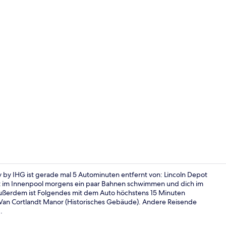
Außenberei
y by IHG ist gerade mal 5 Autominuten entfernt von: Lincoln Depot
 im Innenpool morgens ein paar Bahnen schwimmen und dich im
ußerdem ist Folgendes mit dem Auto höchstens 15 Minuten
Außenberei
 Van Cortlandt Manor (Historisches Gebäude). Andere Reisende
.