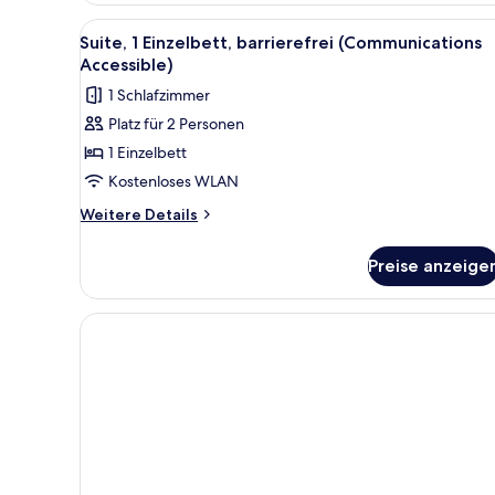
Bett,
Alle
Ein Hotelzimmer mit Bett, Na
4
barrierefrei
Suite, 1 Einzelbett, barrierefrei (Communications
Fotos
(Communications
Accessible)
Accessible)
für
1 Schlafzimmer
Suite,
Platz für 2 Personen
1 Einzelbett,
1 Einzelbett
barrierefrei
(Communications
Kostenloses WLAN
Accessible)
Weitere
Weitere Details
anzeigen
Details
für
Preise anzeige
Suite,
1 Einzelbett,
barrierefrei
(Communications
Accessible)