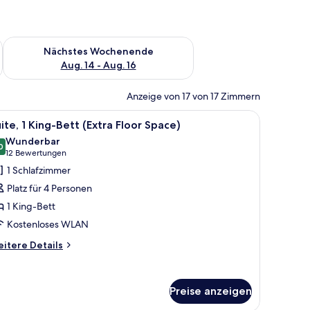
es Wochenende, Aug. 7 - Aug. 9.
Überprüfe die Verfügbarkeit für nächstes Wochenende, Aug. 1
Nächstes Wochenende
Aug. 14 - Aug. 16
Anzeige von 17 von 17 Zimmern
m Sofa, einem Schreibtisch mit Computer und einem Fernseher.
le
Ein Hotelzimmer mit einem großen Bett, zwei
5
ite, 1 King-Bett (Extra Floor Space)
otos
Wunderbar
ür
0
9,0 von 10
(12
12 Bewertungen
ite,
Bewertungen)
1 Schlafzimmer
King-
Platz für 4 Personen
ett
1 King-Bett
Extra
Kostenloses WLAN
loor
pace)
itere
itere Details
tails
nzeigen
r
ite,
Preise anzeigen
King-
tt