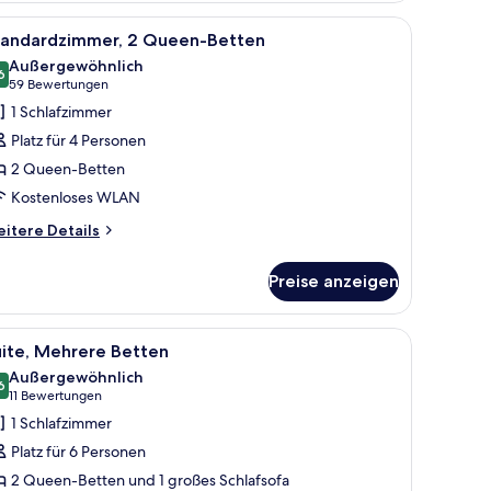
xtra
t, zwei Nachttischen mit Lampen, einem Fenster mit Vorhängen und einem b
le
Ein Hotelzimmer mit zwei Betten, einem Schre
oor
5
tandardzimmer, 2 Queen-Betten
otos
ace)
Außergewöhnlich
ür
6
9,6 von 10
(59
59 Bewertungen
tandardzimmer,
Bewertungen)
1 Schlafzimmer
 Queen-
Platz für 4 Personen
etten
2 Queen-Betten
nzeigen
Kostenloses WLAN
itere
itere Details
tails
r
Preise anzeigen
andardzimmer,
Queen-
tten
mit Telefon.
t, zwei Nachttischen mit Lampen, einem Fenster mit Vorhängen und einem b
le
Ein Hotelzimmer mit einer Mikrowelle, einem k
4
uite, Mehrere Betten
otos
Außergewöhnlich
ür
6
9,6 von 10
(11
11 Bewertungen
ite,
Bewertungen)
1 Schlafzimmer
ehrere
Platz für 6 Personen
etten
2 Queen-Betten und 1 großes Schlafsofa
nzeigen