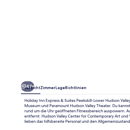
Suites
Peekskill-
Lower
Hudson
Valley
by
IHG
47+
Übersicht
Zimmer
Lage
Richtlinien
Holiday Inn Express & Suites Peekskill-Lower Hudson Valle
Museum und Paramount Hudson Valley Theater. Du kannst
rund um die Uhr geöffneten Fitnessbereich auspowern. A
entfernt: Hudson Valley Center for Contemporary Art und
lieben das hilfsbereite Personal und den Allgemeinzustand