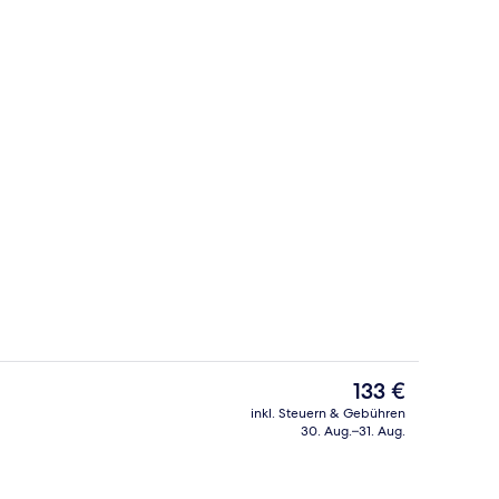
ch
Außenbereich
Der
133 €
aktuelle
inkl. Steuern & Gebühren
Preis
30. Aug.–31. Aug.
ch
Zimmersafe, Schreibtisch, Bügeleisen
beträgt
133 €.