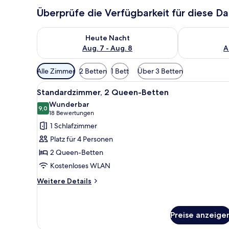
Überprüfe die Verfügbarkeit für diese D
Überprüfe die Verfügbarkeit für heute Nacht, Aug. 7
Überprüfe die
Heute Nacht
Aug. 7 - Aug. 8
A
Verfügbare
Alle Zimmer
2 Betten
1 Bett
Über 3 Betten
Filter
Alle
Ein Hotelzimmer mit zwei Bette
für
4
Standardzimmer, 2 Queen-Betten
Fotos
Zimmer
Wunderbar
für
9,0
9,0 von 10
(18
18 Bewertungen
Standardzimmer,
Bewertungen)
1 Schlafzimmer
2 Queen-
Platz für 4 Personen
Betten
2 Queen-Betten
anzeigen
Kostenloses WLAN
Weitere
Weitere Details
Details
für
Standardzimmer,
Preise anzeige
2 Queen-
Betten