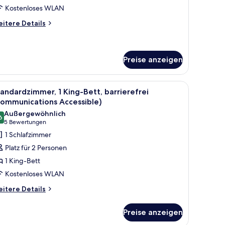
Kostenloses WLAN
itere
itere Details
tails
r
ite,
ehrere
Preise anzeigen
tten
 einem blauen Teppich.
m Schreibtisch, einem Stuhl und einem kleinen Tisch.
le
Ein Hotelzimmer mit einem großen Bett, zwei
5
andardzimmer, 1 King-Bett, barrierefrei
otos
Communications Accessible)
ür
Außergewöhnlich
6
tandardzimmer,
9,6 von 10
(5
5 Bewertungen
King-
Bewertungen)
1 Schlafzimmer
ett,
Platz für 2 Personen
arrierefrei
1 King-Bett
Communications
Kostenloses WLAN
ccessible)
itere
nzeigen
itere Details
tails
r
Preise anzeigen
andardzimmer,
King-