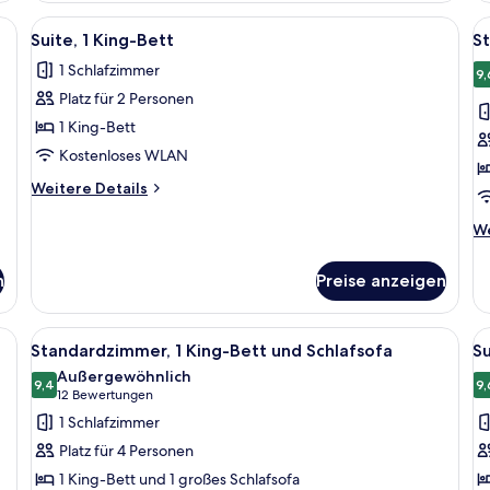
(E
Bett,
e und Kissen vor einem Holzkopfende.
Alle
Ein Hotelzimmer mit einem großen Bet
Al
Fl
4
barrierefrei
Suite, 1 King-Bett
S
Fotos
F
Sp
(Hearing,
1 Schlafzimmer
Roll-
für
f
9,
In
Platz für 2 Personen
Suite,
S
Shower)
1 King-
2
1 King-Bett
Bett
B
Kostenloses WLAN
anzeigen
a
Weitere
Weitere Details
Details
für
We
We
Suite,
De
1 King-
fü
n
Preise anzeigen
Bett
St
2 
Be
ßen Bett, einem Nachttisch mit Lampe, einem Sessel und einem kleinen Tisch 
Alle
Ein Hotelzimmer mit einem großen Bet
Al
4
Standardzimmer, 1 King-Bett und Schlafsofa
S
Fotos
F
Außergewöhnlich
für
9,4
f
9,
9,4 von 10
(12
12 Bewertungen
Standardzimmer,
Su
Bewertungen)
1 Schlafzimmer
1 King-
M
Platz für 4 Personen
Bett
B
1 King-Bett und 1 großes Schlafsofa
und
a