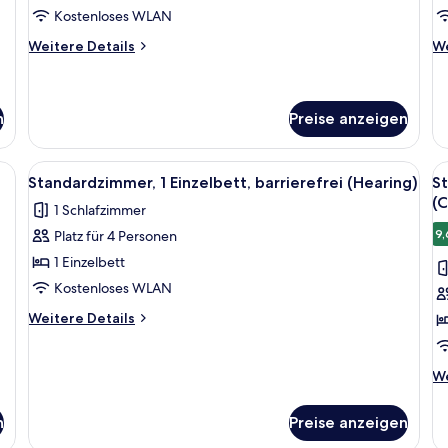
Kostenloses WLAN
Schlafsofa
anzeigen
Weitere
We
Weitere Details
We
Details
De
für
fü
Standardzimmer,
Su
1 King-
M
n
Preise anzeigen
Bett
Be
und
ßen Bett, zwei Nachttischen mit Lampen, einem Fenster mit Vorhängen und
Alle
Ein Hotelzimmer mit zwei Betten, eine
Al
Schlafsofa
4
Standardzimmer, 1 Einzelbett, barrierefrei (Hearing)
St
Fotos
F
(
1 Schlafzimmer
für
f
9,
Platz für 4 Personen
Standardzimmer,
S
1 Einzelbett,
1 
1 Einzelbett
barrierefrei
B
Kostenloses WLAN
(Hearing)
b
Weitere
Weitere Details
anzeigen
(
Details
für
A
Standardzimmer,
We
a
We
1 Einzelbett,
De
barrierefrei
fü
n
Preise anzeigen
(Hearing)
St
1 