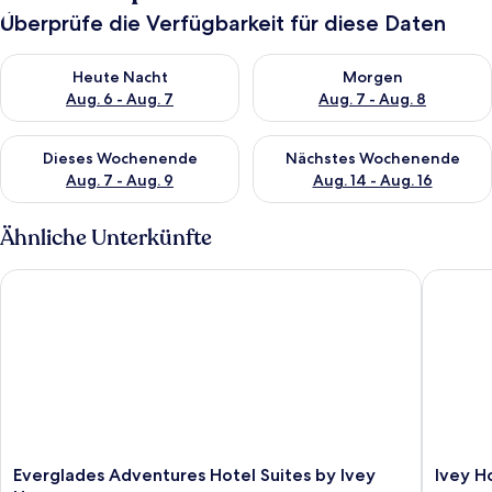
Überprüfe die Verfügbarkeit für diese Daten
Überprüfe die Verfügbarkeit für heute Nacht, Aug. 6 - Aug. 7.
Überprüfe die Verfügbarkeit f
Heute Nacht
Morgen
Aug. 6 - Aug. 7
Aug. 7 - Aug. 8
Überprüfe die Verfügbarkeit für dieses Wochenende, Aug. 7 - 
Überprüfe die Verfügbarkeit f
Dieses Wochenende
Nächstes Wochenende
Aug. 7 - Aug. 9
Aug. 14 - Aug. 16
Ähnliche Unterkünfte
Everglades Adventures Hotel Suites by Ivey House
Ivey Hou
Everglades
Ivey
Everglades Adventures Hotel Suites by Ivey
Ivey H
Adventures
House