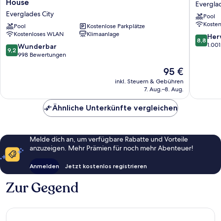
House
Everglad
Hotel
Evergla
Everglades City
Pool
Suites
Adventu
Koste
by
Pool
Kostenlose Parkplätze
Hotel
Kostenloses WLAN
Klimaanlage
Ivey
Evergla
8.8
Her
8,8
House
City
von
1.00
9.2
Wunderbar
9,2
Everglades
10,
von
998 Bewertungen
City
Hervorr
10,
Der
95 €
1.001
Wunderbar,
Preis
Bewert
998
inkl. Steuern & Gebühren
beträgt
7. Aug.–8. Aug.
Bewertungen
95 €
Ähnliche Unterkünfte vergleichen
Melde dich an, um verfügbare Rabatte und Vorteile
anzuzeigen. Mehr Prämien für noch mehr Abenteuer!
Anmelden
Jetzt kostenlos registrieren
Zur Gegend