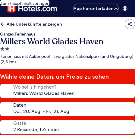
Zum Hauptinhalt springen
App herunterladen
Alle Unterkünfte anzeigen
Ganzes Ferienhaus
Millers World Glades Haven
2.0-
Sterne-
Ferienhaus mit Außenpool - Everglades Nationalpark (und Umgebung)
Unterkunft
(2,3 km)
Wähle deine Daten, um Preise zu sehen
Wo soll’s hingehen?
Daten
Gäste