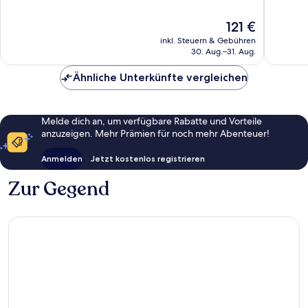
Wunderbar,
Wunder
778
1.007
Der
121 €
Bewertungen
Bewert
Preis
inkl. Steuern & Gebühren
beträgt
30. Aug.–31. Aug.
121 €
Ähnliche Unterkünfte vergleichen
Melde dich an, um verfügbare Rabatte und Vorteile
anzuzeigen. Mehr Prämien für noch mehr Abenteuer!
Anmelden
Jetzt kostenlos registrieren
Zur Gegend