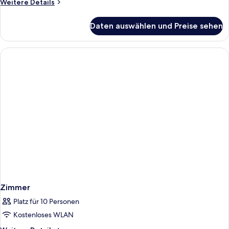
Weitere
Weitere Details
Details
für
Daten auswählen und Preise sehen
Suite,
1
Schlafzimmer
Zimmer
Platz für 10 Personen
Kostenloses WLAN