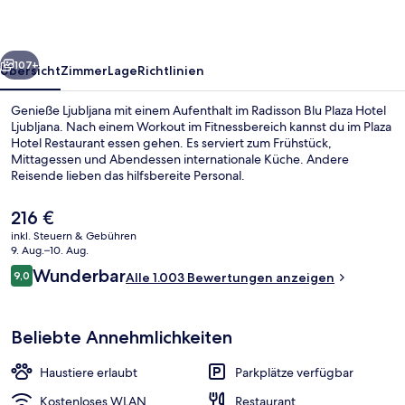
Ljubljana
rück
Weiter
107+
Übersicht
Zimmer
Lage
Richtlinien
Genieße Ljubljana mit einem Aufenthalt im Radisson Blu Plaza Hotel
Ljubljana. Nach einem Workout im Fitnessbereich kannst du im Plaza
Hotel Restaurant essen gehen. Es serviert zum Frühstück,
Mittagessen und Abendessen internationale Küche. Andere
Reisende lieben das hilfsbereite Personal.
Der
216 €
aktuelle
inkl. Steuern & Gebühren
Preis
9. Aug.–10. Aug.
Lobby
beträgt
Bewertungen
Wunderbar
9,0
Alle 1.003 Bewertungen anzeigen
216 €.
9,0 von 10.
Beliebte Annehmlichkeiten
Haustiere erlaubt
Parkplätze verfügbar
Kostenloses WLAN
Restaurant