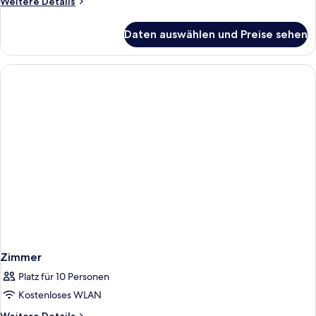
Weitere
Weitere Details
Details
für
Daten auswählen und Preise sehen
Zimmer
Zimmer
Platz für 10 Personen
Kostenloses WLAN
Weitere