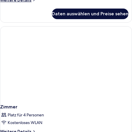
Weitere Details
Details
für
Daten auswählen und Preise sehen
Zimmer
Zimmer
Platz für 4 Personen
Kostenloses WLAN
Weitere
Weitere Details