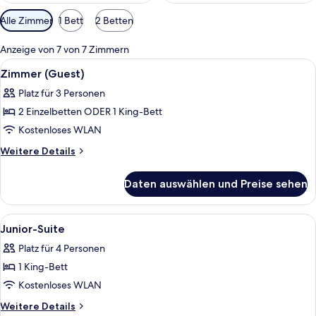
Verfügbare
Alle Zimmer
1 Bett
2 Betten
Filter
für
Anzeige von 7 von 7 Zimmern
Zimmer
Alle
Ein Hotelzimmer mit einem großen Bett
4
Zimmer (Guest)
Fotos
Platz für 3 Personen
für
2 Einzelbetten ODER 1 King-Bett
Zimmer
(Guest)
Kostenloses WLAN
anzeigen
Weitere
Weitere Details
Details
für
Daten auswählen und Preise sehen
Zimmer
(Guest)
Alle
Ein modernes Hotelzimmer mit einem H
4
Junior-Suite
Fotos
Platz für 4 Personen
für
1 King-Bett
Junior-
Suite
Kostenloses WLAN
anzeigen
Weitere
Weitere Details