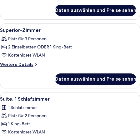
Details
für
Daten auswählen und Preise sehen
Junior-
Suite
Alle
Ein Hotelzimmer mit Bett, Schreibtisc
4
Superior-Zimmer
Fotos
Platz für 3 Personen
für
2 Einzelbetten ODER 1 King-Bett
Superior-
Zimmer
Kostenloses WLAN
anzeigen
Weitere
Weitere Details
Details
für
Daten auswählen und Preise sehen
Superior-
Zimmer
Alle
Ein Hotelzimmer mit einem großen Bet
4
Suite, 1 Schlafzimmer
Fotos
1 Schlafzimmer
für
Platz für 2 Personen
Suite,
1
1 King-Bett
Schlafzimmer
Kostenloses WLAN
anzeigen