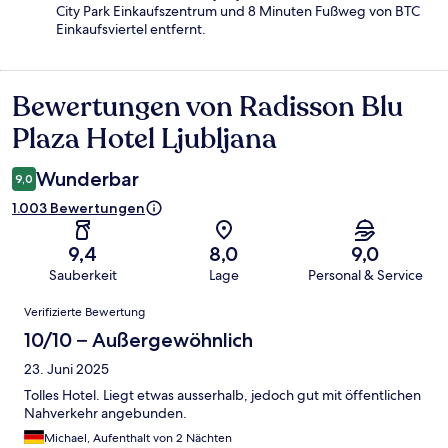
City Park Einkaufszentrum und 8 Minuten Fußweg von BTC
Einkaufsviertel entfernt.
Bewertungen von Radisson Blu
Bewertungen
Plaza Hotel Ljubljana
Wunderbar
9,0
1.003 Bewertungen
9,4
8,0
9,0
Sauberkeit
Lage
Personal & Service
Bewertungen
Verifizierte Bewertung
10/10 – Außergewöhnlich
23. Juni 2025
Tolles Hotel. Liegt etwas ausserhalb, jedoch gut mit öffentlichen
Nahverkehr angebunden.
Michael, Aufenthalt von 2 Nächten